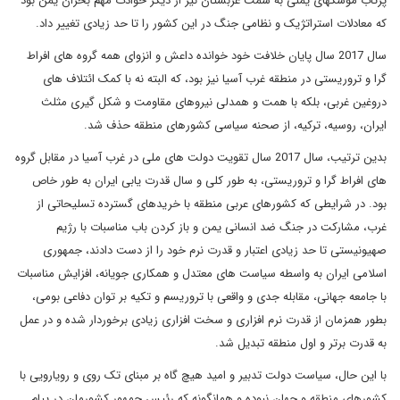
پرتاب موشکهای یمنی به سمت عربستان نیز از دیگر حوادث مهم بحران یمن بود
که معادلات استراتژیک و نظامی جنگ در این کشور را تا حد زیادی تغییر داد.
سال 2017 سال پایان خلافت خود خوانده داعش و انزوای همه گروه های افراط
گرا و تروریستی در منطقه غرب آسیا نیز بود، که البته نه با کمک ائتلاف های
دروغین غربی، بلکه با همت و همدلی نیروهای مقاومت و شکل گیری مثلث
ایران، روسیه، ترکیه، از صحنه سیاسی کشورهای منطقه حذف شد.
بدین ترتیب، سال 2017 سال تقویت دولت های ملی در غرب آسیا در مقابل گروه
های افراط گرا و تروریستی، به طور کلی و سال قدرت یابی ایران به طور خاص
بود. در شرایطی که کشورهای عربی منطقه با خریدهای گسترده تسلیحاتی از
غرب، مشارکت در جنگ ضد انسانی یمن و باز کردن باب مناسبات با رژیم
صهیونیستی تا حد زیادی اعتبار و قدرت نرم خود را از دست دادند، جمهوری
اسلامی ایران به واسطه سیاست های معتدل و همکاری جویانه، افزایش مناسبات
با جامعه جهانی، مقابله جدی و واقعی با تروریسم و تکیه بر توان دفاعی بومی،
بطور همزمان از قدرت نرم افزاری و سخت افزاری زیادی برخوردار شده و در عمل
به قدرت برتر و اول منطقه تبدیل شد.
با این حال، سیاست دولت تدبیر و امید هیچ گاه بر مبنای تک روی و رویارویی با
کشورهای منطقه و جهان نبوده و همانگونه که رئیس جمهور کشورمان در پیام