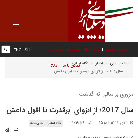
Toggle
vigation
صفحه نخست
درباره ما
عضویت
پیوند ها
ENGLISH
صفحه‌اصلی
اخبار
نگاه ایرانی
تماس با ما
RSS
سال 2017؛ از انزوای ابرقدرت تا افول داعش
مروری بر سالی که گذشت
سال 2017؛ از انزوای ابرقدرت تا افول داعش
۱۱ دی ۱۳۹۶ | ۱۵:۱۸
کد : ۱۹۷۴۰۵۴
نگاه ایرانی
خاورمیانه
نویسنده خبر:
محمد مهدی مظاهری