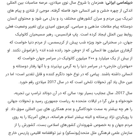
دیپلماسی ایرانی:
همزمان با شروع سال نوی میلادی، عرصه مناسبات بین المللی
اندکی از چهره خشن و غیر انسانی خود فاصله گرفته، موجی از شادی و پیام های
تبریک بین مردم و سران کشورهای مختلف رد و بدل می شود و محتوای انسان
دوستانه پیام مقامات مذهبی و سیاسی، کورسوی امیدی برای تغییر وضعیت فعلی
روابط بین الملل ایجاد کرده است. پاپ فرانسیس، رهبر مسیحیان کاتولیک
جهان، در سخنرانی خود ویژه شب پیش از کریسمس، از مردم دنیا خواست که
گرفتاری میلیون ها انسانی که از «وطن خود رانده شده اند» را فراموش نکنند. او
از بیش از یک میلیارد و ۲۰۰ میلیون کاتولیک در سراسر جهان خواست که
«مهاجران خارجی» در سراسر دنیا را به گرمی بپذیرند و با آنها رفتار دوستانه و
انسانی داشته باشند. پیامی که در نوع خود دلگرم کننده و قابل تقدیر است؛ اما در
عین حال یاد آور تحولات تلخی است که در سال 2017 میلادی رقم خورد.
سال 2017، سال عجایب بسیار بود؛ سالی که در آن دونالد ترامپ بی تجربه،
خودخواه و ملی گرا در ایالات متحده به ریاست جمهوری رسید و تحولات جهانی
را هر چه بیشتر به سمت خودکامگی و عدم همکاری های بین المللی سوق داد. او
با رویکردی نژاد پرستانه و البته بیشتر اسلام هراسانه، درهای آمریکا را به روی
مردم جهان و به خصوص شهروندان کشورهای اسلامی بست، کشورش را از
سازمان علمی فرهنگی ملل متحد(یونسکو) و نیز توافقنامه اقلیمی پاریس خارج