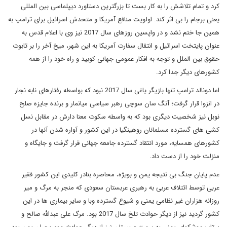
کرد و تمام تلاشش را به کار بست تا بزرگترین دستاورد دیپلماسی بین المللی
یعنی برجام را بی اثر کند. اولویت منافع آمریکا و متحدش اسرائیل برای ترامپ به
همین جا ختم نشد و در واپسین روزهای سال 2017 نیز وی با اعلام قدس به
عنوان پایتخت اسرائیل و انتقال سفارت آمریکا به این شهر، میخ آخر را بر تابوت
حقوق بین الملل و توجه به افکار عمومی جهانی کوبید و راه خود را از همه
کشورهای دیگر جدا کرد.
اما دونالد ترامپ تنها بازیگر یاغی سال 2017 نبود که بواسطه رفتارهای نابه نجار
در انزوا قرار گرفت؛ آنگ سان سوچی رهبر سیاسی میانمار و برنده جایزه صلح
نوبل نیز شخصیت دیگری بود که به واسطه سکوت معنا دارش در مقابل نسل
کشی های گسترده مسلمانان روهینگیا در این کشور و آواره شدن آنها در
کشورهای همسایه، مورد انتقاد گسترده جامعه جهانی قرار گرفت و جایگاه و
منزلت خود را از دست داد.
عدم پایان جنگ بی نتیجه یمن و بویژه، محاصره بنادر کلیدی این کشور فقیر
عربی توسط ائتلاف عربی به رهبری عربستان سعودی که منجر به مرگ و میر
روزانه هزاران غیر نظامی یمنی و شیوع گسترده وبا و سایر بیماری ها در این
کشور گردید نیز از دیگر حوادث تلخ سال 2017 بود. مرگ علی عبدالله صالح و