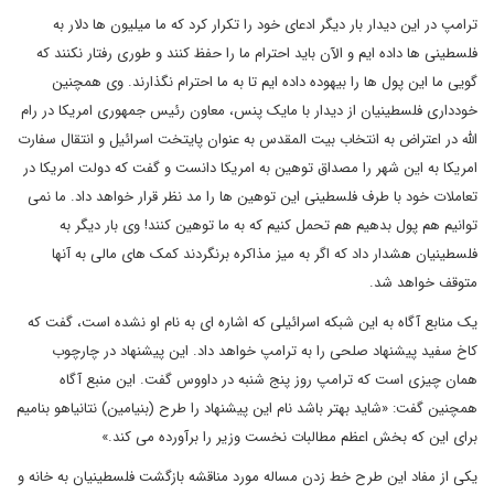
ترامپ در این دیدار بار دیگر ادعای خود را تکرار کرد که ما میلیون ها دلار به
فلسطینی ها داده ایم و الآن باید احترام ما را حفظ کنند و طوری رفتار نکنند که
گویی ما این پول ها را بیهوده داده ایم تا به ما احترام نگذارند. وی همچنین
خودداری فلسطینیان از دیدار با مایک پنس، معاون رئیس جمهوری امریکا در رام
الله در اعتراض به انتخاب بیت المقدس به عنوان پایتخت اسرائیل و انتقال سفارت
امریکا به این شهر را مصداق توهین به امریکا دانست و گفت که دولت امریکا در
تعاملات خود با طرف فلسطینی این توهین ها را مد نظر قرار خواهد داد. ما نمی
توانیم هم پول بدهیم هم تحمل کنیم که به ما توهین کنند! وی بار دیگر به
فلسطینیان هشدار داد که اگر به میز مذاکره برنگردند کمک های مالی به آنها
متوقف خواهد شد.
یک منابع آگاه به این شبکه اسرائیلی که اشاره ای به نام او نشده است، گفت که
کاخ سفید پیشنهاد صلحی را به ترامپ خواهد داد. این پیشنهاد در چارچوب
همان چیزی است که ترامپ روز پنج شنبه در داووس گفت. این منبع آگاه
همچنین گفت: «شاید بهتر باشد نام این پیشنهاد را طرح (بنیامین) نتانیاهو بنامیم
برای این که بخش اعظم مطالبات نخست وزیر را برآورده می کند.»
یکی از مفاد این طرح خط زدن مساله مورد مناقشه بازگشت فلسطینیان به خانه و