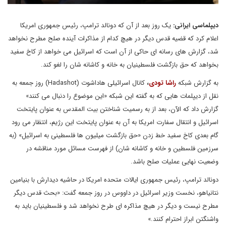
دیپلماسی ایرانی:
یک روز بعد از آن که دونالد ترامپ، رئیس جمهوری امریکا
اعلام کرد که قضیه قدس دیگر در هیچ کدام از مذاکرات آینده صلح مطرح نخواهد
شد، گزارش های رسانه ای حاکی از آن است که اسرائیل می خواهد از کاخ سفید
بخواهد که حق بازگشت فلسطینیان به خانه و کاشانه شان را لغو کند.
به گزارش شبکه
راشا تودی
،
کانال اسرائیلی هاداشوت (
Hadashot
) روز جمعه به
نقل از دیپلمات هایی که به گفته این شبکه «این موضوع را دنبال می کنند»
گزارش داد که الآن، بعد از به رسمیت شناختن بیت المقدس به عنوان پایتخت
اسرائیل و انتقال سفارت امریکا به آن به عنوان پایتخت این رژیم، انتظار می رود
گام بعدی کاخ سفید خط زدن «حق بازگشت میلیون ها فلسطینی به اسرائیل» (به
سرزمین فلسطین و خانه و کاشانه شان) از فهرست مسائل مورد مناقشه در
وضعیت نهایی عملیات صلح باشد.
دونالد ترامپ، رئیس جمهوری ایالات متحده امریکا در حاشیه دیدارش با بنیامین
نتانیاهو، نخست وزیر اسرائیل در داووس در روز جمعه گفت: «بحث قدس دیگر
مطرح نیست و دیگر در هیچ مذاکره ای طرح نخواهد شد و فلسطینیان باید به
واشنگتن ابراز احترام کنند.»