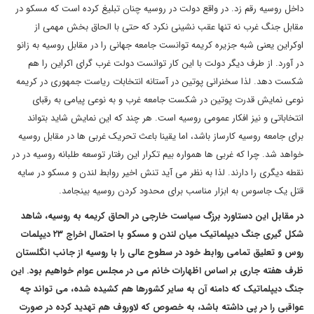
داخل روسیه رقم زد. در واقع دولت در روسیه چنان تبلیغ کرده است که مسکو در
مقابل جنگ غرب نه تنها عقب نشینی نکرد که حتی با الحاق بخش مهمی از
اوکراین یعنی شبه جزیره کریمه توانست جامعه جهانی را در مقابل روسیه به زانو
در آورد. از طرف دیگر دولت با این کار توانست دولت غرب گرای اکراین را هم
شکست دهد. لذا سخنرانی پوتین در آستانه انتخابات ریاست جمهوری در کریمه
نوعی نمایش قدرت پوتین در شکست جامعه غرب و به نوعی پیامی به رقبای
انتخاباتی و نیز افکار عمومی روسیه است. هر چند که این نمایش شاید بتواند
برای جامعه روسیه کارساز باشد، اما یقینا باعث تحریک غربی ها در مقابل روسیه
خواهد شد. چرا که غربی ها همواره بیم تکرار این رفتار توسعه طلبانه روسیه در در
نقطه دیگری را دارند. لذا به نظر می آید تنش اخیر روابط لندن و مسکو در سایه
قتل یک جاسوس به ابزار مناسب برای محدود کردن روسیه بینجامد.
در مقابل این دستاورد برزگ سیاست خارجی در الحاق کریمه به روسیه، شاهد
شکل گیری جنگ دیپلماتیک میان لندن و مسکو با احتمال اخراج ۲۳ دیپلمات
روس و تعلیق تمامی روابط خود در سطوح عالی را با روسیه از جانب انگلستان
ظرف هفته جاری بر اساس اظهارات خانم می در مجلس عوام خواهیم بود. این
جنگ دیپلماتیک که دامنه آن به سایر کشورها هم کشیده شده، می تواند چه
عواقبی را در پی داشته باشد، به خصوص که لاوروف هم تهدید کرده در صورت