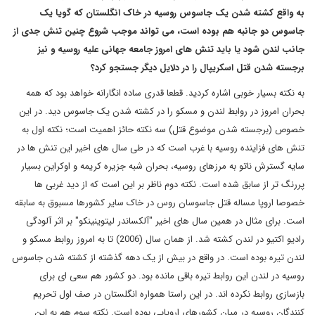
به واقع کشته شدن یک جاسوس روسیه در خاک انگلستان که گویا یک
جاسوس دو جانبه هم بوده است، می تواند موجب شروع چنین تنش جدی از
جانب لندن شود یا باید تنش های امروز جامعه جهانی علیه روسیه و نیز
برجسته شدن قتل اسکریپال را در دلایل دیگر جستجو کرد؟
به نکته بسیار خوبی اشاره کردید. قطعا قدری ساده انگارانه خواهد بود که همه
بحران امروز در روابط لندن و مسکو را در کشته شدن یک جاسوس دید. در این
خصوص (برجسته شدن موضوع قتل) سه نکته حائز اهمیت است؛ نکته اول به
تنش های فزاینده روسیه با غرب است که در طی سال های اخیر این تنش ها در
سایه گسترش ناتو به مرزهای روسیه، بحران شبه جزیره کریمه و اوکراین بسیار
پررنگ تر از سابق شده است. نکته دوم ناظر بر این است که از دید غربی ها
خصوصا اروپا مساله قتل جاسوسان روس در خاک سایر کشورها مسبوق به سابقه
است. برای مثال در همین سال های اخیر "آلکساندر لیتوینینکو" بر اثر آلودگی
رادیو اکتیو در لندن کشته شد. از همان سال (2006) تا به امروز روابط مسکو و
لندن تیره بوده است. در واقع در بیش از یک دهه گذشته از کشته شدن جاسوس
روسیه در لندن این روابط تیره باقی مانده بود. دو کشور هم سعی ای برای
بازسازی روابط نکرده اند. در این راستا همواره انگلستان در صف اول تحریم
کنندگان روسیه در میان کشورهای اروپایی بوده است. نکته سوم هم به این