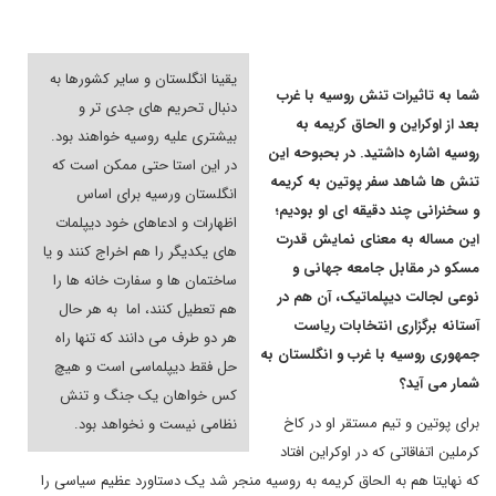
یقینا انگلستان و سایر کشورها به
شما به تاثیرات تنش روسیه با غرب
دنبال تحریم های جدی تر و
بعد از اوکراین و الحاق کریمه به
بیشتری علیه روسیه خواهند بود.
روسیه اشاره داشتید. در بحبوحه این
در این استا حتی ممکن است که
تنش ها شاهد سفر پوتین به کریمه
انگلستان ورسیه برای اساس
و سخنرانی چند دقیقه ای او بودیم؛
اظهارات و ادعاهای خود دیپلمات
این مساله به معنای نمایش قدرت
های یکدیگر را هم اخراج کنند و یا
مسکو در مقابل جامعه جهانی و
ساختمان ها و سفارت خانه ها را
نوعی لجالت دیپلماتیک، آن هم در
هم تعطیل کنند، اما به هر حال
آستانه برگزاری انتخابات ریاست
هر دو طرف می دانند که تنها راه
جمهوری روسیه با غرب و انگلستان به
حل فقط دیپلماسی است و هیچ
شمار می آید؟
کس خواهان یک جنگ و تنش
برای پوتین و تیم مستقر او در کاخ
نظامی نیست و نخواهد بود.
کرملین اتفاقاتی که در اوکراین افتاد
که نهایتا هم به الحاق کریمه به روسیه منجر شد یک دستاورد عظیم سیاسی را