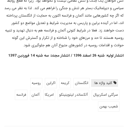
کس خواهان یک جنگ و تنش نظامی نیست و نخواهد بود. زیرا که قطع روابط
سیاسی و دیپلماتیک بستر هر تنش و جنگی را فراهم می کند. لذا به نظر می رسد
که اگر چه کشورهایی مانند آلمان و فرانسه اکنون به حمایت از انگلستان پرداخته
اند، اما در آینده برلین و پاریس به مدیریت شرایط و تعدیل مواضع دو کشور
دست خواهند زد. فعلا در شرایط کنونی آلمان و فرانسه هم به دنبال تهدید و تنبیه
روسیه هستند تا حد و مرزهای خود را شناخته و از تکرار و گسترش این گونه
حوادث و اقدامات روسیه در کشورهای متبوع آنان هم جلوگیری شود.
انتشار اولیه: شنبه 26 اسفند 1396 / انتشار مجدد: سه شنبه 14 فروردین 1397
کلید واژه ها:
انگلستان
کریمه
اکراین
روسیه
سرگئی اسکریپال
آلکساندر لیتوینینکو
امریکا
آلمان
فرانسه
شعیب بهمن