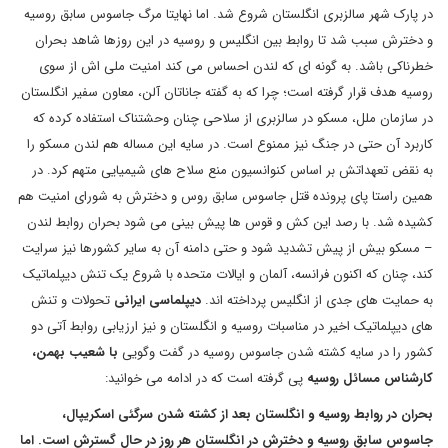
در پارک شهر سالزبری انگلستان شروع شد. اما نهایتا مرگ جاسوس سابق روسیه
و دخترش سبب شد تا روابط بین انگلیس و روسیه در این روزها شاهد بحران
خطرناکی باشد. به گونه ای که لندن احساس می کند امنیت ملی اش از سوی
روسیه هدف قرار گرفته است؛ چرا که به گفته جاناتان آلن، معاون سفیر انگلستان
در سازمان ملل، مسکو در سالزبری از سلاحی چنان وحشتناک استفاده کرده که
کاربرد آن حتی در جنگ نیز ممنوع است
.
در سایه این مساله هم لندن مسکو را
به نقض تعهداتش بر اساس کنوانسیون منع سلاح های شیمیایی متهم کرد
.
در
همین راستا پای پرونده قتل جاسوس سابق روس و دخترش به شورای امنیت هم
کشیده شد. با رصد این کش و قوس ها پیش بینی می شود بحران روابط لندن
– مسکو بیش از پیش تشدید شود و حتی دامنه آن به سایر کشورها نیز سرایت
کند، چنان که اکنون فرانسه، آلمان و ایالات متحده با شروع یک تنش دیپلماتیک
به حمایت های جدی از انگلیس پرداخته اند.
دیپلماسی ایرانی
تحولات و تنش
های دیپلماتیک اخیر در مناسبات روسیه و انگلستان و نیز ارزیابی روابط آتی دو
کشور را در سایه کشته شدن جاسوس روسیه در گفت وگویی
با شعیب بهمن،
کارشناس مسائل روسیه
پی گرفته است که در ادامه می خوانید:
بحران در روابط روسیه و انگلستان بعد از کشته شدن سرگئی اسکریپال،
جاسوس سابق روسیه و دخترش در انگلستان هر روز در حال گسترش است. اما