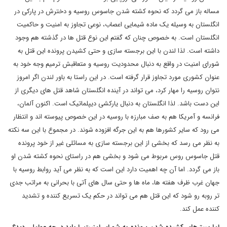
مساله باز می گردد که نحوه کشته شدن جاسوس روسیه و دخترش در پارکی در
انگلستان به وسیله یک ماده شیمایی اعصاب، نوعی تجاوز به امنیت و حاکمیت
انگلستان است. به خصوص چنان که گفتم این نوع قتل ها در گذشته هم وجود
داشته است. لذا لندن با این برجسته سازی و حتی کشیدن پرونده این قتل به
شورای امنیت در واقع به دنبال محدودیت روسیه و متعاقبش ترمیم وجه خود به
عنوان کشوری مورد تجاوز قرار گرفته است. در این راستا به باور لندن اگر امروز
نتوان روسیه را مهار کرد، می تواند در آینده انگلستان شاهد قتل های دیگری از
این دست باشد. لذا انگلستان به دنبال یارکشی دیپلماتیک است. اکنون آلمان،
فرانسه و آمریکا هم به صف مبارزه با روسیه در این خصوص پیوسته اند و انتظار
می رود که سایر کشورها هم به این جرگه افزوده شوند. در مجموع با این سه نکته
به نظر می رسد که بخشی از این برجسته سازی به مسائلی غیر از خود پرونده
قتل جاسوس روس مربوط می شود و بخشی هم در راستای نحوه کشته شدن او
باز می گردد. اما آن چه اهمیت دارد این است که به نظر می آید روابط روسیه با
جهان غرب ظرف هفته ها، ماه ها و حتی سال های آتی با بحرانی به مراتب جدی
تر روبه رو شود که این قتل هم می تواند در حکم یک تسریع کننده و تشدید
کننده عمل کند.