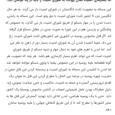
اما بسترهای کشیده شدن پرونده به شورای امنیت را باید در چه عواملی دید؟
این مساله به عضویت ثابت انگلستان در شورای امنیت باز می گردد. به هر حال
انگلیس جزء 5 کشور ثابت شورای امنیت با حق وتو است. این مساله به راحتی
دست لندن را در مهار مسکو از طریق شورای امنیت باز می گذارد، به خصوص که
واشنگتن و پاریس هم در این شورا به صورت جدی در مقابل مسکو قرار گرفته
اند. اگر قتل جاسوس روسیه در کشوری غیر کشورهای ثابت شورای امنیت رخ
می داد، یقینا کشیده شدن آن به شورای امنیت بسیار دور از ذهن به نظر می
آمد. اما لندن با اهرم های خود به دنبال مهار و تنبیه مسکو از طریق شورای
امنیت است که می تواند اهرم بسیار کارسازی هم باشد. هر چند که تصویب هر
گونه قطعنامه علیه روسیه در این خصوص یقینا با وتوی مسکو مواجه خواهد شد.
اما لندن با کشیدن این مساله به شورای امنیت و برجسته کردن این قتل سعی در
تخریب چهره روسیه در عرصه بین الملل با مطرح کردن این قتل به عنوان یک
اقدام تروریستی گسترده و حمله به امنیت، حاکمیت و حتی سلامت عمومی (به
دلیل خطرناک بودن عامل شیمیایی اعصاب در کشتن جاسوس روسبه) یک کشور
دارد. حتی با یک روسیه هراسی، لندن تلاش دارد تهدید گسترش این قتل ها به
سایر کشورها را مطرح کند تا از این طریق ائتلافی جهانی را علیه روسیه سامان
دهد.