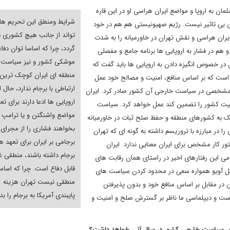
به اروپا و مواضع ایران هراسی او در این قاره
شرایط ومنطق این تحریم ها
ران بی تاثیر نیست. رژیم صهیونیستی هم هم در خود
تواند از جانب هیچ کشوری 
یران هراسی و نقش تهران در خاورمیانه را به شدت
گردد، چرا که اساسا توان دفا
 هم در فشار به اروپایی ها برنامه جامع و مفصلی
موشکی کشور و نیز سیاست 
ن در خصوص انگیزه دادن به اروپایی ها باید گفت که
منطقه ای ایران کوچک ترین
است که بر اساس منافع، امنیت و مصالح خود عمل
ارتباطی با برجام ندارد،
حال ا
ر مشخصی در سیاست خارجی آن کشور صادر کرد. ایران
اروپایی ها ادعا دارند برای تع
یت کشور را تضمین کند عمل خواهد کرد. سیاست
مواضع واشنگتن و یا ترامپ
ک به کشورهای منطقه و حفظ صلح ثبات در خاورمیانه
بخواهند فشاری را از مجرای 
 در مبارزه با تروریسم داشته به گونه ای که تهران
برجامی بر ایران برای تعهد ه
ور کار مشخص برای ایران معنایی ندارد. ایران
برجام داشته باشند، منطقی غ
ی این رفتارهای اخیر در راستای همان رقابت های
قابل دفاع است. چرا که اساس
 تل آویو همواره سعی در محدود کردن سیاست های
منطقی نیست تهران هزینه
ن در مقابل بر اساس منافع خود و بدون پذیرفتن
پایبندی آمریکا به برجام را ب
ست و دیپلماسی ما ناظر بر گسترش صلح و امنیت و
 برای سیاست خارجی کشور در سال آتی خواهد داشت؟