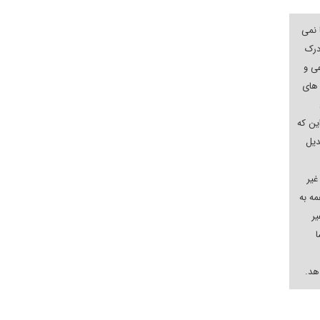
 نمی
درک
عی و
های
ین که
دیل
غیر
مه به
یر
ا
دهد.