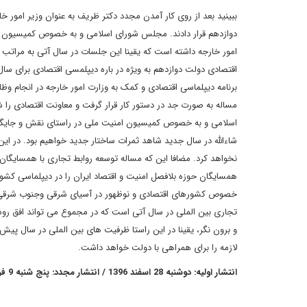
ببینید بعد از روی کار آمدن مجدد دکتر ظریف به عنوان وزیر امور
دوازدهم قرار دادند. مجلس شورای اسلامی و به خصوص کمیسیون 
امور خارجه داشته است که یقینا این جلسات در سال آتی به مرات
برنامه دیپلماسی اقتصادی و کمک به وزارت امور خارجه در انجام وظا
مساله به صورت جد در دستور کار قرار گرفت و معاونت اقتصادی را ش
اسلامی و به خصوص کمیسیون امنیت ملی در راستای نقش و جایگاه دی
شاءالله در سال جدید شاهد ثمرات ساختار جدید خواهیم بود. در 
نخواهد کرد. مضافا این که مساله توسعه روابط تجاری با همسایگان
همسایگان حوزه بلافصل امنیت و اقتصاد ایران را در دیپلماسی کشور 
خصوص کشورهای اقتصادی و نوظهور در آسیای شرقی وجنوب شرقی اس
تجاری بین الملی در سال آتی است که در مجموع می تواند افق روشن
و برون نگر، یقینا در این راستا ظرفیت های بین الملی در سال پیش
لازمه را برای همراهی با دولت خواهد داشت.
انتشار اولیه: دوشنبه 28 اسفند 1396 / انتشار مجدد: پنج شنبه 9 فروردین 1397