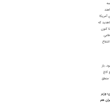
ی همه
اهند
 آمریکا
اهدید که
و از بسیاری از پیمان های جهانی به راحتی خارج شده، اما پس از گذشت بیش از 14 ماه تا کنون
فاعی
نتفاع
، باز
ع کاخ
 منطق
؛ وزیر
هران هم