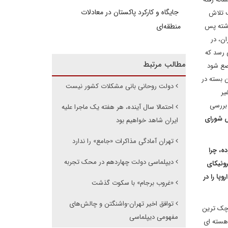
جایگاه و کارکرد پاکستان در معادلات
ب تلاش
ذشته پس
منطقه‌ای
ن، در
 رسد که
مطالب مرتبط
وضع شود
ن بسته در
دولت روحانی بانی مشکلات کشور نیست
یر
ررسی
احتمالا سال آینده، هر هفته یک ماجرا علیه
 شورای
ایران شاهد خواهیم بود
تهران آمادگی مذاکرات «جامع» را ندارد
ه، چرا
دیپلماسی دولت چهاردهم در محک تجربه
روئیکای
پا را در
«غروب برجام» با سکوت گذشت
توافق اخیر تهران-واشنگتن و چالش‌های
وچک ترین
مفهومی دیپلماسی
 هسته ای