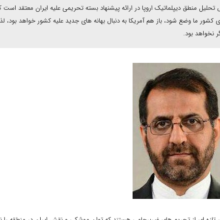
حلیل منطق دیپلماتیک اروپا در ارائه پیشنهاد بسته تحریمی علیه ایران معتقد است 
 کشور ما وضع شود، باز هم آمریکا به دنبال بهانه های جدید علیه کشور خواهد بود، لذ
ر نخواهد بود.
و 1+5 اکنون در فکر دور تازه ای از تحریم های غیربرجامی هستند که توان موشکی و نقش ایران در منطقه را 