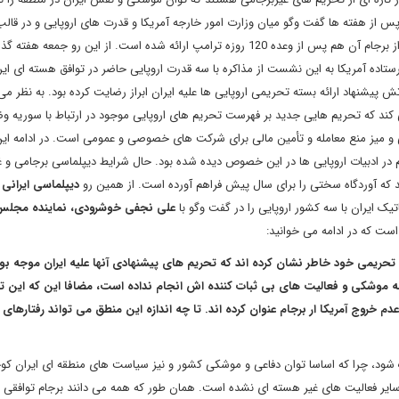
پس از هفته ها گفت وگو میان وزارت امور خارجه آمریکا و قدرت های اروپایی و در قال
وعده 120 روزه ترامپ ارائه شده است
.
از این رو جمعه هفته گ
اده آمریکا به این نشست از مذاکره با سه قدرت اروپایی حاضر در توافق هسته ای ایرا
.
به نظر می
 کند که تحریم هایی جدید بر فهرست تحریم های اروپایی موجود در ارتباط با سوریه 
ی و میز منع معامله و تأمین مالی برای شرکت های خصوصی و عمومی است
.
در ادامه ای
هم در ادبیات اروپایی ها در این خصوص دیده شده بود. حال شرایط دیپلماسی برجامی و غ
 که آوردگاه سختی را برای سال پیش فراهم آورده است. از همین رو
دیپلماسی ایرانی
ب
یک ایران با سه کشور اروپایی را در گفت وگو با
علی نجفی خوشرودی، نماینده مجلس
است که در ادامه می خوانید:
 تحریمی خود خاطر نشان کرده اند که تحریم های پیشنهادی آنها علیه ایران موجه بود
امه موشکی و فعالیت های بی ثبات کننده اش انجام نداده است، مضافا این که این ت
خروج آمریکا ار برجام عنوان کرده اند. تا چه اندازه این منطق می تواند رفتارهای ارو
شود، چرا که اساسا توان دفاعی و موشکی کشور و نیز سیاست های منطقه ای ایران ک
 به سایر فعالیت های غیر هسته ای نشده است. همان طور که همه می دانند برجام توافقی