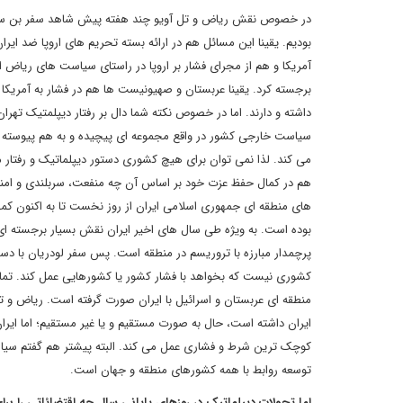
در خصوص نقش ریاض و تل آویو چند هفته پیش شاهد سفر بن سلمان 
بودیم. یقینا این مسائل هم در ارائه بسته تحریم های اروپا ضد ای
آمریکا و هم از مجرای فشار بر اروپا در راستای سیاست های ریاض ا
برجسته کرد. یقینا عربستان و صهیونیست ها هم در فشار به آمریکا و
داشته و دارند. اما در خصوص نکته شما دال بر رفتار دیپلمتیک تهرا
سیاست خارجی کشور در واقع مجموعه ای پیچیده و به هم پیوسته 
می کند. لذا نمی توان برای هیچ کشوری دستور دیپلماتیک و رفتا
هم در کمال حفظ عزت خود بر اساس آن چه منفعت، سربلندی و امن
های منطقه ای جمهوری اسلامی ایران از روز نخست تا به اکنون کم
بوده است. به ویژه طی سال های اخیر ایران نقش بسیار برجسته ای را
پرچمدار مبارزه با تروریسم در منطقه است. پس سفر لودریان با دست
کشوری نیست که بخواهد با فشار کشور یا کشورهایی عمل کند. تمام
منطقه ای عربستان و اسرائیل با ایران صورت گرفته است. ریاض و
ایران داشته است، حال به صورت مستقیم و یا غیر مستقیم؛ اما ایرا
کوچک ترین شرط و فشاری عمل می کند. البته پیشتر هم گفتم سیا
توسعه روابط با همه کشورهای منطقه و جهان است.
اما تحولات دیپلماتیک در روزهای پایانی سال چه اقتضائاتی را