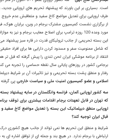
است. بسیاری بر این باورند که پیشنهاد تحریم های اروپایی جدید، 
طرف اروپایی برای تعدیل مواضع کاخ سفید و متعاقبش عدم خروج از برجام آن هم پس از 
از برگزاری نشست کمیسیون مشترک برجام در وین، برایان هوک، فرست
مورد وعده 120 روزه ترامپ برای اصلاح معایب برجام و نیز به موازاتش پیشنهاد ارائه بسته تحریمی اروپایی ها علیه ایران ابراز رضایت کرده بود
این بسته تحریمی از جانب تروئیکای قدرت در قاره سبز پیشنهاد می
که شامل ممنوعیت سفر و مسدود کردن دارایی ها برای افراد حقیق
انتقاد از برنامه موشکی ایران لحن تندی را پیش گرفته که قبل تر 
برجامی کشور در روزهای پایانی سال نقطه حساسی را تجربه می کند
رفتار و منطق پشت بسته تحریمی و نیز تاثیرات آن بر شرایط دیپلمات
اسلامی و عضو کمیسیون امنیت ملی و سیاست خارجی
پی گرفته 
سه کشور اروپایی آلمان، فرانسه وانگلستان در سایه پیشنهاد بسته
که تهران در قابل تعهدات برجام اقدامات بیشتری برای توقف برن
اروپایی منطق دیپلماتیک این بسته را تعدیل مواضع کاخ سفید و عدم 
قبال ایران توجیه کند؟
شرایط و منطق این تحریم ها نمی تواند از جانب هیچ کشوری درک 
ارتباطی با برجام ندارد. در هیچ بند و جمله ای از توافق اشاره ای