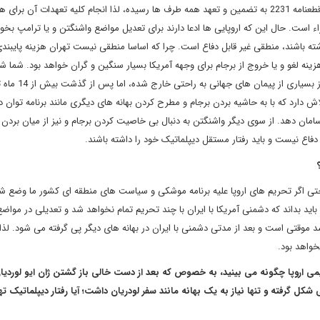
میان ایران با 1+5 است که از مجرای شورای امنیت سازمان ملل با قطعنامه 2231 به تضمین و تعهد همه طرف ها رسیده، لذا انجام کلیه تعهدات آن برا
 است. حال این که اروپایی ها ادعا دارند برای تعدیل مواضع واشنگتن و یا ترامپ بخو
اشته باشند، منطقی غیر قابل دفاع است. چرا که اساسا منطقی نیست تهران هزینه پایبندی
ینه لغو و یا خروج از برجام برای وجهه آمریکا بسیار سنگین و گران خواهد بود. شما ش
ترامپ به سادگی تمامی تعهدات و قراردادهای جهانی را لغو کرده 
ش دارد که با به حاشیه بردن برجام و مطرح کردن بهانه های دیگری مانند برنامه توان د
امان دهد. از سوی دیگر واشنگتن به دنبال بی خاصیت کردن برجام و نیز از میان بردن ا
 دفاع نیست و باید رفتار مستقل دیپلماتیک خود را داشته باشند.
حتی اگر تحریم های اروپا علیه برنامه موشکی و سیاست های منطقه ای کشور ما وضع شود
 باید بداند که دشمنی آمریکا با ایران با چند تحریم تمام نخواهد شد و تعدیلی در مواض
وقتی است و بعد از مدتی دشمنی با ایران در بهانه های دیگر پی گرفته می شود. لذا
نخواهد بود.
یمی اروپا چگونه می بینید، به خصوص که بعد از دست خالی باز گشتن ژان ایو لوردیان
ی شکل گرفته و تنها نیاز به یک بهانه مانند سفر لودریان داشت؛ آیا رفتار دیپلماتیک ت