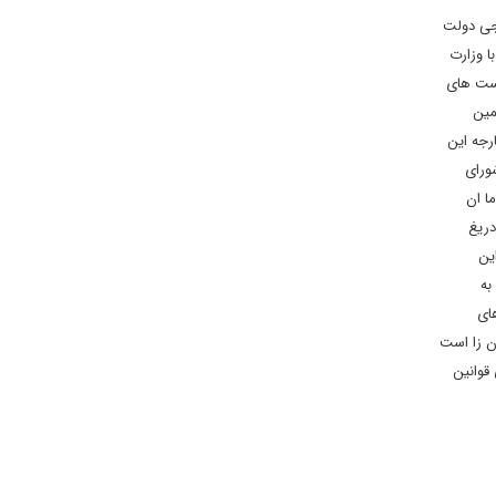
رجی دولت
 وزارت
است های
یگیری همین
رجه این
ورای
ا ان
دریغ
ین
به
ای
ن زا است
قوانین