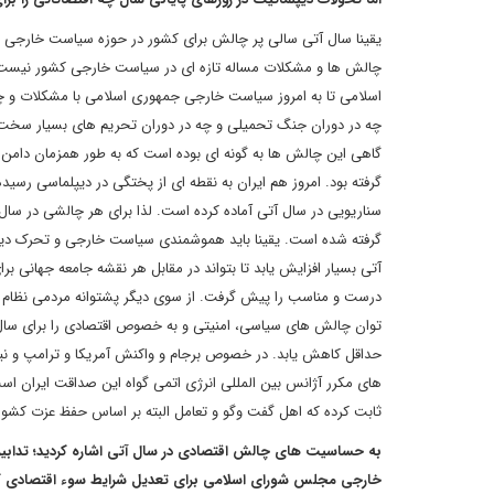
یقینا سال آتی سالی پر چالش برای کشور در حوزه سیاست خارجی و د
چالش ها و مشکلات مساله تازه ای در سیاست خارجی کشور نیست. ا
اسلامی تا به امروز سیاست خارجی جمهوری اسلامی با مشکلات و چ
چه در دوران جنگ تحمیلی و چه در دوران تحریم های بسیار سخت و 
گاهی این چالش ها به گونه ای بوده است که به طور همزمان دام
گرفته بود. امروز هم ایران به نقطه ای از پختگی در دیپلماسی رسیده ک
سناریویی در سال آتی آماده کرده است. لذا برای هر چالشی در سال 
گرفته شده است. یقینا باید هموشمندی سیاست خارجی و تحرک دیپل
آتی بسیار افزایش یابد تا بتواند در مقابل هر نقشه جامعه جهانی برا
درست و مناسب را پیش گرفت. از سوی دیگر پشتوانه مردمی نظام 
توان چالش های سیاسی، امنیتی و به خصوص اقتصادی را برای سال آی
حداقل کاهش یابد. در خصوص برجام و واکنش آمریکا و ترامپ و نیز رف
های مکرر آژانس بین المللی انرژی اتمی گواه این صداقت ایران 
ثابت کرده که اهل گفت وگو و تعامل البته بر اساس حفظ عزت کشور
به حساسیت های چالش اقتصادی در سال آتی اشاره کردید؛ تداب
خارجی مجلس شورای اسلامی برای تعدیل شرایط سوء اقتصادی 