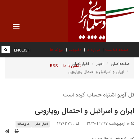
Toggle
vigation
صفحه نخست
درباره ما
عضویت
پیوند ها
ENGLISH
صفحه‌اصلی
اخبار
اخبار اصلی
تماس با ما
RSS
ایران و اسرائیل و احتمال رویارویی
تل آویو اشتباه حساب کرده است
ایران و اسرائیل و احتمال رویارویی
۱۰ اردیبهشت ۱۳۹۷ | ۲۱:۳۰
کد : ۱۹۷۶۳۷۹
اخبار اصلی
خاورمیانه
نویسنده خبر:
فاروق جویده