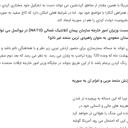
ا آمریکا با همین مقدار از مناطق کردنشین می تواند دست به تشکیل خود مختاری کردی بز
 همراهی آنکارا با مواضع خود بود. اما در شرایط فعلی امکان دارد که کاخ سفید به صو
شروعیت دولت کردی را هم در سوریه ایجاد کند.
نشست وزیران امور خارجه سازمان پیمان آتلانتیک شمالی
(
NATO
)
در بروکسل
می توان
تان سعودی به عنوان راهبردی ترین متحد غیر ناتو؟
ی تواند به مساله بسترسازی برای حضور ارتش عربی زیر نظر و با هماهنگی ناتو باشد و ه
ریزی با اروپا برای سناریوهای احتمالی در خصوص برجام در 22 اردیبهشت ماه که وعده 120 روزه ترامپ به پایان می رسد. به نظر می رسد که بع
م رنگ کردن برجام باشد تا از این طریق بتواند در جایگاه وزیر امور خارجه ایالات متحده 
ارتش متحد عربی و اعزام آن به سوریه
چرا که این مساله به پیچیده تر شدن
زینه های مالی و انسانی خود در
ده این جنگ را طولانی تر خواهد کرد
 این که احتمال می رود آمریکا گوشه