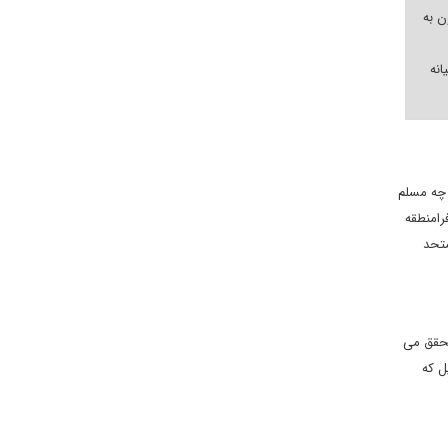
ن به
انه
 چه مسلم
رامنطقه
متحد
محقق می
ل که