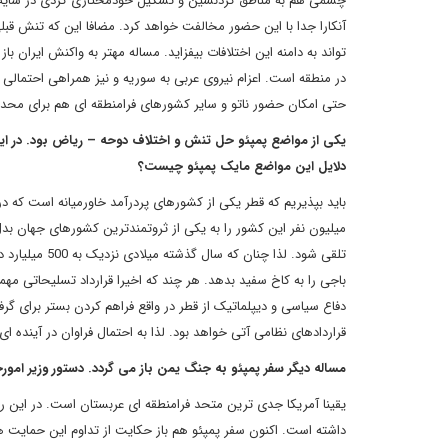
چشمی هم به مناطق کردنشین و تشکیل خودمختاری کردی در سایه ا
آنکارا جدا با این حضور مخالفت خواهد کرد. مضافا این که تنش قبلی
تواند به دامنه این اختلافات بیفزاید. مساله مهتر به واکنش ایران 
در منطقه است. اعزام نیروی عربی به سوریه و نیز همراهی احتمالی ا
حتی امکان حضور ناتو و سایر کشورهای فرامنطقه ای هم برای م
یکی از مواضع پمپئو حل تنش و اختلاف دوحه – ریاض بود. در این
دلایل این مواضع مایک پمپئو چیست؟
باید بپذیریم که قطر یکی از کشورهای پردرآمد خاورمیانه است که د
میلیون نفر این کشور را به یکی از ثروتمندترین کشورهای جهان بد
تلقی شود. لذا
باجی را به کاخ سفید بدهد. هر چند که اخیرا قرارداد تسلیحاتی مهم
دفاع سیاسی و دیپلماتیک از قطر در واقع فراهم کردن بستر برای گ
قراردادهای نظامی آتی خواهد بود. لذا به احتمال فراوان در آینده 
مساله دیگر سفر پمپئو به جنگ یمن باز می گردد. دستور وزیر امور
یقینا آمریکا جدی ترین متحد فرامنطقه ای عربستان است. در این 
داشته است. اکنون سفر پمپئو هم باز حکایت از تداوم این حمایت ها