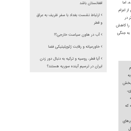
، اما
افغانستان باشد
ز اعزام
ارتباط نشست بغداد با سفر ظریف به عراق
 در
و قطر
 را کاهش
 به جنگی
آب در هاون سیاست خارجی؟!
خاورمیانه و رقابت ژئوپلیتیکی فضا
آیا قطر، روسیه و ترکیه به دنبال دور زدن
ایران در ترسیم آینده سوریه هستند؟
م
به
 بخش
ی،
 که
ورهای
ل