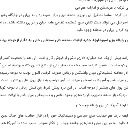
رتش عربی در سوریه داشته باشد،
 ترکیه با عربستان و امارات هم می
باز می گردد. اساسا تشکیل این نیروی متحد عربی برای ضربه زدن به ایران در جایگاه رهبر
سرائیل می تواند بستر تنش های گسترده نظامی علیه ایران را در پی داشته باشد. در ای
حدود کردن ایران در منطقه وجود دارد.
 رابطه وزیر امورخارجه جدید ایالات متحده طی سخنانی حتی به دفاع از دوحه پردا
رآمد بیش از یک صد میلیارد دلاری ناشی از فروش گاز و نفت، آن هم با جمعیت کمتر از
ل کرده است. همین شرایط سبب شده که قطر یکی از منابع تامین کننده بودجه نظامی آ
 چنان که سال گذشته میلادی نزدیک به 500 میلیارد دلار معامله تسلیحاتی میان واشنگتن و ریاض صورت گرفت، اکنون نوبت به دوحه 
ی میان قطر و آمریکا به امضاء رسیده، اما گویا ترامپ به دنبال پول های بیشتری است. 
رفتن پول های بیشتر از دوحه است. در این باره پیش شرط رفع تنش ریاض با دوحه گویا
ای نزدیک باز شاهد تصویب قراردادهای جدید نظامی و تسلیحاتی میان قطر با ایالات متحد
خارجه آمریکا در این رابطه چیست؟
رابطه بارها هم حمایت های سیاسی و دیپلماتیک خود را در قبال جنایت های جنگ یمن 
 دارد. اما در این میان فشارهای جامعه جهانی و افکار عمومی سبب شده تا آمریکا هم 