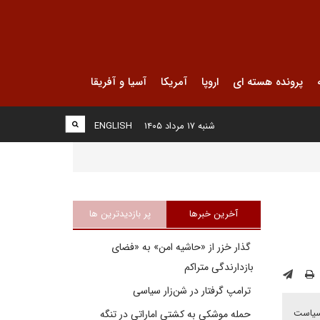
پرونده هسته ای
اروپا
آمریکا
آسیا و آفریقا
شنبه ۱۷ مرداد ۱۴۰۵
ENGLISH
آخرین خبرها
پر بازدیدترین ها
گذار خزر از «حاشیه امن» به «فضای
بازدارندگی متراکم
ترامپ گرفتار در شن‌زار سیاسی
 سیاست
حمله موشکی به کشتی اماراتی در تنگه