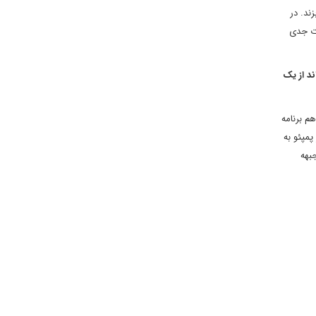
ند. در
رت جدی
د از یک
م برنامه
د دوم سفر پمپئو به
جبهه