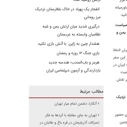
قرار
ورمیانه
انفجار یک پهپاد در خاک بلغارستان نزدیک
نید:
مرز رومانی
مور سیاست
درگیری شدید میان ارتش یمن و شبه
ام، یمن و
نظامیان وابسته به عربستان
هشدار چین به ژاپن: با آتش بازی نکنید
ان اتخاذ
بازی جنگ ۱۲ روزه و رمضان
 این سفر
هرمز و باب‌المندب؛ هندسه جدید
ایران در
بازدارندگی و آزمون دیپلماسی ایران
میت
طر نقش
مطالب مرتبط
 نزدیک
آنکارا، دشمن تمام عیار تهران
ای حضور
تهران به جای مقابله با کردها به فکر
چنین
تحرکات آذربایجان در قره باغ و طالبان در