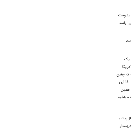
 مقاومت
ن راستا
خت.
 یک
مریکا
رسیده که چنین
لذا این
 همین
ه باشیم.
از ریاض
عربستان