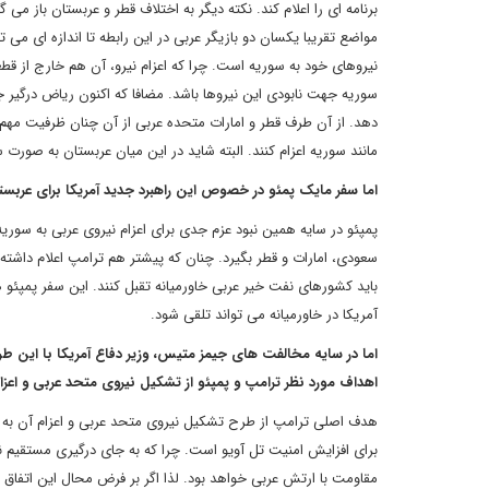
برنامه ای را اعلام کند. نکته دیگر به اختلاف قطر و عربستان باز م
مواضع تقریبا یکسان دو بازیگر عربی در این رابطه تا اندازه ای 
نیروهای خود به سوریه است. چرا که اعزام نیرو، آن هم خارج از قط
سوریه جهت نابودی این نیروها باشد. مضافا که اکنون ریاض درگی
دهد. از آن طرف قطر و امارات متحده عربی از آن چنان ظرفیت مهم 
مانند سوریه اعزام کنند. البته شاید در این میان عربستان به صورت
اما سفر مایک پمئو در خصوص این راهبرد جدید آمریکا برای عرب
پمپئو در سایه همین نبود عزم جدی برای اعزام نیروی عربی به سوری
سعودی، امارات و قطر بگیرد. چنان که پیشتر هم ترامپ اعلام داشته 
باید کشورهای نفت خیر عربی خاورمیانه تقبل کنند. این سفر پمپئو 
آمریکا در خاورمیانه می تواند تلقی شود.
اما در سایه مخالفت های جیمز متیس، وزیر دفاع آمریکا با این طرح
اهداف مورد نظر ترامپ و پمپئو از تشکیل نیروی متحد عربی و اعز
هدف اصلی ترامپ از طرح تشکیل نیروی متحد عربی و اعزام آن به س
برای افزایش امنیت تل آویو است. چرا که به جای درگیری مستقیم ن
مقاومت با ارتش عربی خواهد بود. لذا اگر بر فرض محال این اتفاق