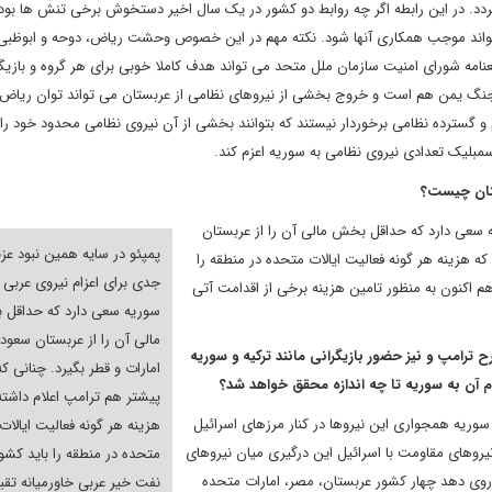
ی گردد. در این رابطه اگر چه روابط دو کشور در یک سال اخیر دستخوش برخی تنش ها بوده
می تواند موجب همکاری آنها شود. نکته مهم در این خصوص وحشت ریاض، دوحه و ابوظبی ا
عنامه شورای امنیت سازمان ملل متحد می تواند هدف کاملا خوبی برای هر گروه و بازیگر
ر جنگ یمن هم است و خروج بخشی از نیروهای نظامی از عربستان می تواند توان ریاض
و گسترده نظامی برخوردار نیستند که بتوانند بخشی از آن نیروی نظامی محدود خود را
 سمبلیک تعدادی نیروی نظامی به سوریه اعزم کند.
ستان چیست؟
ه سعی دارد که حداقل بخش مالی آن را از عربستان
پمپئو در سایه همین نبود عز
که هزینه هر گونه فعالیت ایالات متحده در منطقه را
جدی برای اعزام نیروی عربی 
هم اکنون به منظور تامین هزینه برخی از اقدامت آتی
سوریه سعی دارد که حداقل
مالی آن را از عربستان سعود
 ترامپ و نیز حضور بازیگرانی مانند ترکیه و سوریه
امارات و قطر بگیرد. چنانی که
ام آن به سوریه تا چه اندازه محقق خواهد شد؟
پیشتر هم ترامپ اعلام داشته
وریه همجواری این نیروها در کنار مرزهای اسرائیل
هزینه هر گونه فعالیت ایالات
یروهای مقاومت با اسرائیل این درگیری میان نیروهای
متحده در منطقه را باید کش
 روی دهد چهار کشور عربستان، مصر، امارات متحده
نفت خیر عربی خاورمیانه تقب