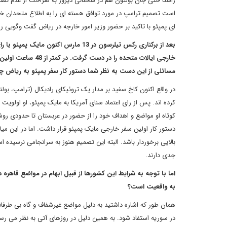
راستا حتی جان بولتون هم در سخنانی دیروز به صراحت از عدم تصمیم ق
است تصمیم ترامپ در مورد توافق هسته ای را به اطلاع متحدان خاو
ای پمپئو با تاکید بر حضور وزیر امور خارجه در ریاض گفت وگویی را
بعد از برکناری رکس تیلرسون در 13 مار
خارجی ایالات متحده
مسائلی از این دست به نظر شما دستور کار سفر پمپئو به ریاض
در واقع اکنون کاخ سفید بر مدار یک تروئیکای رادیکال (ترامپ، ب
کرده اند. پس از رای اعتماد سنای آمریکا به مایک پمپئو، او اول
کوتاه او مواضع و اهداف خود را از حضور در عربستان تا حدودی رو
دستور کار اولین سفر خارجی مایک پمپئو قرار داشت. اما در این 
بالایی برخوردار باشد. البته این تصمیم هنوز به سرانجامی نرسیده
جدی دارند.
اما با توجه به شرایط این کشورها از قبیل ابهام در مواضع قاهره
به واقعیت است؟
همان طور که اشاره داشتید به دلیل مواضع غیرشفاف و گاه بی طرف
در سوریه استفاد شود. به همین دلیل در روزهای آتی به نظر می رس