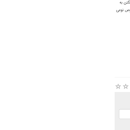
گتن به
صوص نوعی