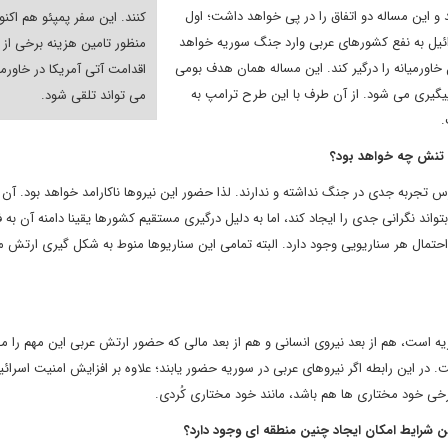
و این مساله دو اتفاق را در پی خواهد داشت؛ اول
کنند. این سفر پمپئو هم اکنو
ائیل به نفع کشورهای عربی وارد جنگ سوریه خواهد
منظور تامین هزینه برخی از
اورمیانه را درگیر کند. این مساله همان هدف بومی
اقدامت آتی آمریکا در خاورمی
گیری می شود. از آن طرف با این طرح ترامپ به
می تواند تلقی شود.
.
ن تنش چه خواهد بود؟
س تجربه جدی در جنگ نداشته و ندارند. لذا حضور این نیروها ناکارامد خواهد بود. آن
د نگرانی جدی را ایجاد کند، اما به دلیل درگیری مستقیم کشورها یقینا دامنه آن به ف
تمال هر سناریویی وجود دارد. البته تمامی این سناریوها منوط به شکل گیری ارتش 
 است، هم از بعد نیروی انسانی و هم از بعد مالی که حضور ارتش عربی این مهم را 
ر این رابطه اگر نیروهای عربی در سوریه حضور یابند؛ علاوه بر افزایش امنیت اسرائی
خی خود مختاری ها هم باشد، مانند خود مختاری کُردی.
ین شرایط امکان ایجاد چنین منطقه ای وجود دارد؟