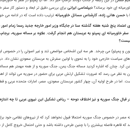
طعی در این رابطه از جانب دونالد ترامپ خبر داد. اما آیا پمپئو در سفر به خاورمیانه 
رمیانه ای خود برساند؟
دیپلماسی ایرانی
برای بررسی دقیق تر ابعاد و دستور کار سفر خا
 با
حسن هانی زاده، کارشناس مسائل خاورمیانه
ترتیب داده است که در ادامه می خوا
س اکنون مایک پمپئو با رای اعتماد پنج شنبه هفته گذشته سنا در جایگاه وزیر امور خارجه جدید رسما زمام ا
 را در دست گرفت. در کمتر از 48 ساعت اولین سفر خاورمیانه ای پمپئو به عربستان هم انجام گرفت. علاوه بر مساله سوریه، برج
 چیست؟
ولتون و پمپئو) می چرخد. هر سه این اشخاص مواضعی تند و غیر اصولی را در خصوص ایر
ویت های سیاست خارجی خود را به نحوی با اولین سفرش به عربستان سعودی نشان داد. در
شن کرد. چنان که اشاره کردید مساله جنگ یمن، جنگ سوریه و از همه مهمتر هم مساله 
میان به نظر می رسد که ضرورت تشکیل ارتش عربی برای حضور در سوریه می تواند از اه
 است. اما در طرح اولیه آن، چهار کشور عربستان سعودی، مصر، امارات متحده عربی و ق
 در قبال جنگ سوریه و نیز اختلاف دوحه – ریاض تشکیل این نیروی عربی تا چه اندازه
انه مصر در خصوص جنگ سوریه احتمالا قبول نخواهد کرد که از نیروهای نظامی خود بر
د که قاهره فاصله بیشتری را با چنین طرحی داشته باشد و حتی احتمال خروج کامل از 