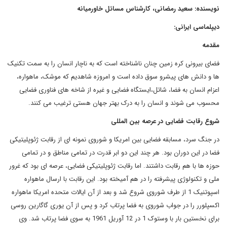
نویسنده: سعید رمضانی، کارشناس مسائل خاورمیانه
دیپلماسی ایرانی:
مقدمه
فضای بیرونی کره زمین چنان ناشناخته است که به ناچار انسان را به سمت تکنیک
ها و دانش های پیشرو سوق داده است و امروزه شاهدیم که موشک، ماهواره،
اعزام انسان به فضا، شاتل،ایستگاه فضایی و غیره از شاخه های فناوری فضایی
محسوب می شوند و انسان را به درک بهتر جهان هستی ترغیب می کنند.
شروع رقابت فضایی در عرصه بین المللی
در جنگ سرد، مسابقه فضایی بین امریکا و شوروی نمونه ای از رقابت ژئوپلیتیکی
فضا در این دوران بود. هر چند این دو ابر قدرت در تمامی مناطق و در تمامی
حوزه ها با هم رقابت داشتند. اما رقابت ژئوپلیتیکی فضایی، عرصه ای بود که غرور
ملی و تکنولوژی پیشرفته را در هم آمیخته بود. این رقابت با ارسال ماهواره
اسپوتنیک 1 از طرف شوروی شروع شد و بعد از آن ایالات متحده امریکا ماهواره
اکسپلورر را در جواب شوروی به فضا پرتاب کرد و پس از آن یوری گاگارین روسی
برای نخستین بار با وستوک 1 در 12 آوریل 1961 به سوی فضا پرتاب شد. وی