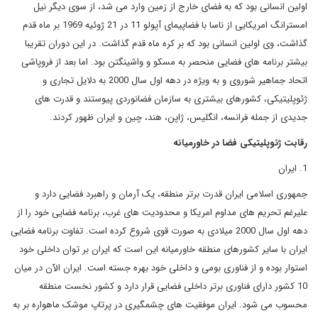
اولین انسانی بود که به فضای خارج از زمین وارد می شد، از سوی دیگر نیل
امسترانگ امریکایی از ناسا با فضاپیمای آپولو 11 در 21 ژوئیه 1969 بر ماه قدم
گذاشت، وی اولین انسانی بود که بر کره ماه قدم گذاشت. در این دوران تقریبا
بیشتر برنامه های فضایی منحصر به مسکو و واشینگتن بود. اما بعد از فروپاشی
اتحاد جماهیر شوروی و به ویژه در دهه اول سال 2000 به دلایل تجاری و
ژئوپلیتیکی، کشورهای بیشتری به سازمان فضانوردی پیوستند و قدرت های
جدیدی از جمله فرانسه، انگلیس، ژاپن، هند، چین و ایران ظهور کردند.
رقابت ژئوپلیتیکی فضا در خاورمیانه
1. ایران
جمهوری اسلامی ایران قدرت برتر منطقه، یک آرمان و راهبرد فضایی دارد و
علیرغم تحریم های مداوم امریکا و محدودیت های غرب، برنامه فضایی خود را از
دهه اول سال 2000 میلادی به صورت قوی شروع کرده است. تفاوت برنامه فضایی
ایران با سایر کشورهای منطقه خاورمیانه این است که ایران بر توان داخلی خود
استوار بوده و از فناوری بومی و داخلی خود بهره جسته است. ایران الآن در میان
10 کشور دارای فناوری برتر داخلی فضایی قرار دارد و کشور نخست منطقه
محسوب می شود. ایران موفقیت های چشمگیری در پرتاپ موشک ماهواره بر به