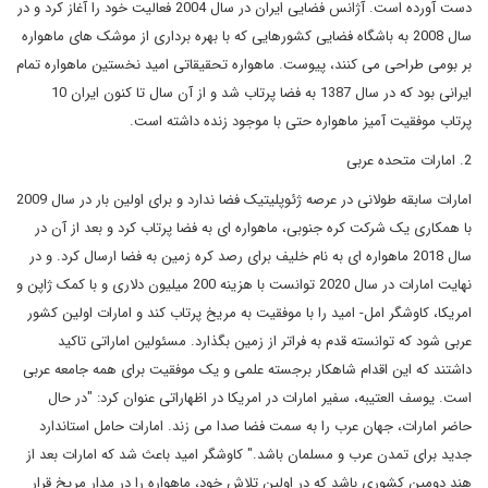
دست آورده است. آژانس فضایی ایران در سال 2004 فعالیت خود را آغاز کرد و در
سال 2008 به باشگاه فضایی کشورهایی که با بهره برداری از موشک های ماهواره
بر بومی طراحی می کنند، پیوست. ماهواره تحقیقاتی امید نخستین ماهواره تمام
ایرانی بود که در سال 1387 به فضا پرتاب شد و از آن سال تا کنون ایران 10
پرتاب موفقیت آمیز ماهواره حتی با موجود زنده داشته است.
2. امارات متحده عربی
امارات سابقه طولانی در عرصه ژئوپلیتیک فضا ندارد و برای اولین بار در سال 2009
با همکاری یک شرکت کره جنوبی، ماهواره ای به فضا پرتاب کرد و بعد از آن در
سال 2018 ماهواره ای به نام خلیف برای رصد کره زمین به فضا ارسال کرد. و در
نهایت امارات در سال 2020 توانست با هزینه 200 میلیون دلاری و با کمک ژاپن و
امریکا، کاوشگر امل- امید را با موفقیت به مریخ پرتاب کند و امارات اولین کشور
عربی شود که توانسته قدم به فراتر از زمین بگذارد. مسئولین اماراتی تاکید
داشتند که این اقدام شاهکار برجسته علمی و یک موفقیت برای همه جامعه عربی
است. یوسف العتیبه، سفیر امارات در امریکا در اظهاراتی عنوان کرد: "در حال
حاضر امارات، جهان عرب را به سمت فضا صدا می زند. امارات حامل استاندارد
جدید برای تمدن عرب و مسلمان باشد." کاوشگر امید باعث شد که امارات بعد از
هند دومین کشوری باشد که در اولین تلاش خود، ماهواره را در مدار مریخ قرار