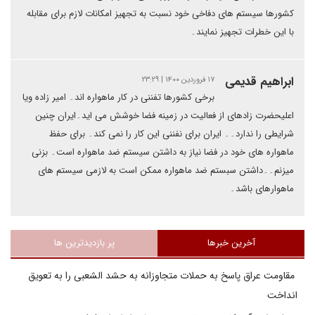
کشورها سیستم های دفاخی خود نسبت به تجهیز امکانات لازم برای مقابله
با این خطرات تجهیز نمایند۔
ابراهیم قدیمی
۱۷ فروردین ۱۴۰۰ | ۲۳:۲۹
برخی کشورها تفننی در کار ماهواره اند۔ امیر زاده ویا
اعلیحضرت زادهای از فعالیت در زمینه فضا خوشش می اید۔ایران چنین
شرایطی را ندارد۔۔ ایران برای نفننی این کار را نمی کند۔ برای حفظ
ماهواره های خود در فضا نیاز به داشتن سیستم ضد ماهواره است۔ بزنی
میزنم۔۔داشتن سبستم ضد ماهواره ممکن است به لازمی سیستم های
ماهوارهای باشد۔
آخرین خبرها
پر بازدیدترین ها
مقاومت عراق پاسخ به حملات متجاوزانه به حشد الشعبی را به تعویق
انداخت