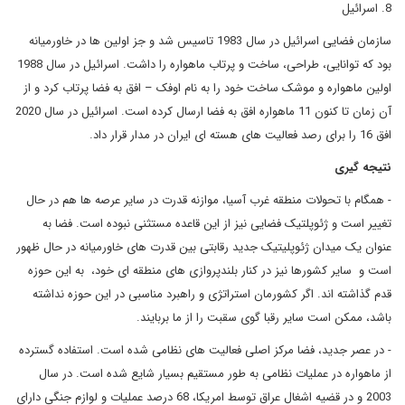
8. اسرائیل
سازمان فضایی اسرائیل در سال 1983 تاسیس شد و جز اولین ها در خاورمیانه
بود که توانایی، طراحی، ساخت و پرتاب ماهواره را داشت. اسرائیل در سال 1988
اولین ماهواره و موشک ساخت خود را به نام اوفک – افق به فضا پرتاب کرد و از
آن زمان تا کنون 11 ماهواره افق به فضا ارسال کرده است. اسرائیل در سال 2020
افق 16 را برای رصد فعالیت های هسته ای ایران در مدار قرار داد.
نتیجه گیری
- همگام با تحولات منطقه غرب آسیا، موازنه قدرت در سایر عرصه ها هم در حال
تغییر است و ژئوپلتیک فضایی نیز از این قاعده مستثنی نبوده است. فضا به
عنوان یک میدان ژئوپلیتیک جدید رقابتی بین قدرت های خاورمیانه در حال ظهور
است و سایر کشورها نیز در کنار بلندپروازی های منطقه ای خود، به این حوزه
قدم گذاشته اند. اگر کشورمان استراتژی و راهبرد مناسبی در این حوزه نداشته
باشد، ممکن است سایر رقبا گوی سقبت را از ما بربایند.
- در عصر جدید، فضا مرکز اصلی فعالیت های نظامی شده است. استفاده گسترده
از ماهواره در عملیات نظامی به طور مستقیم بسیار شایع شده است. در سال
2003 و در قضیه اشغال عراق توسط امریکا، 68 درصد عملیات و لوازم جنگی دارای