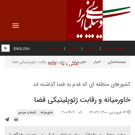
Toggle
vigation
صفحه نخست
درباره ما
عضویت
پیوند ها
ENGLISH
صفحه‌اصلی
اخبار
خاورمیانه
خاورمیانه و رقابت ژئوپلیتیکی فضا
تماس با ما
RSS
کشورهای منطقه ای که قدم به فضا گذاشته اند
خاورمیانه و رقابت ژئوپلیتیکی فضا
۱۴ فروردین ۱۴۰۰ | ۱۴:۰۴
کد : ۲۰۰۱۴۰۹
خاورمیانه
انتخاب سردبیر
سعید رمضانی در یادداشتی برای دیپلماسی ایرانی می نویسد: همگام با