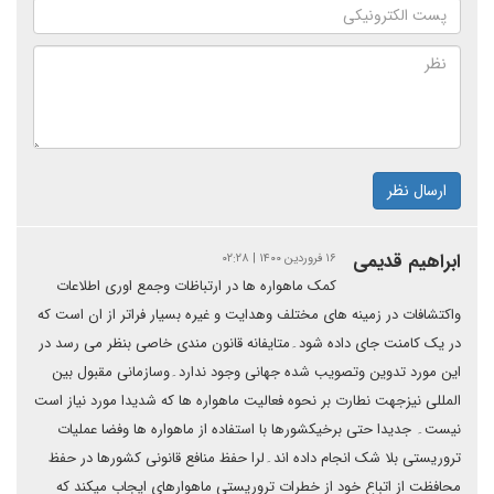
ارسال نظر
ابراهیم قدیمی
۱۶ فروردین ۱۴۰۰ | ۰۲:۲۸
کمک ماهواره ها در ارتباظات وجمع اوری اطلاعات
واکتشافات در زمینه های مختلف وهدایت و غیره بسیار فراتر از ان است که
در یک کامنت جای داده شود۔متایفانه قانون مندی خاصی بنظر می رسد در
این مورد تدوین وتصویب شده جهانی وجود ندارد۔وسازمانی مقبول بین
المللی نیزجهت نطارت بر نحوه فعالیت ماهواره ها که شدیدا مورد نیاز است
نیست۔ جدیدا حتی برخیکشورها با استفاده از ماهواره ها وفضا عملیات
تروریستی بلا شک انجام داده اند۔لرا حفظ منافع قانونی کشورها در حفظ
محافظت از اتباع خود از خطرات تروریستی ماهوارهای ایجاب میکند که