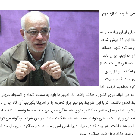
ی تا چه اندازه مهم
برای ایران پیاده خواهد
کرد. شما به 12 پیش شرط پمپئو نگاه کنید. این که مذاکره نشد. اتفاقا این 12 پیش شرط
 مذاکره شود. مساله
ا نداریم. ایران باید
 دقیقا روشن کند که از
امکانات و ابزارهای
ریم. بعدا که وضعیت
کره خواهیم گرفت. اما
 نه می تواند برای کشور راهگشا باشد. لذا امروز ما باید به سمت اتحاد و انسجام درونی
شور باشند. اگر با این شرایط بتوانیم ابزار تحریم را از آمریکا بگیریم، آن گاه ایران د
ود. اما در حال حاضر که کشور بدون هماهنگی عمل می کند، مضافا وضعیت نابه سام
ه حتی وزارت خانه های دولت هم با هم هماهنگ نیستند. در این شرایط چگونه می توان
ا خواهد داشت. هر چند که در دنیای دیپلماسی امروز مساله عدم مذاکره امری ناپسند ا