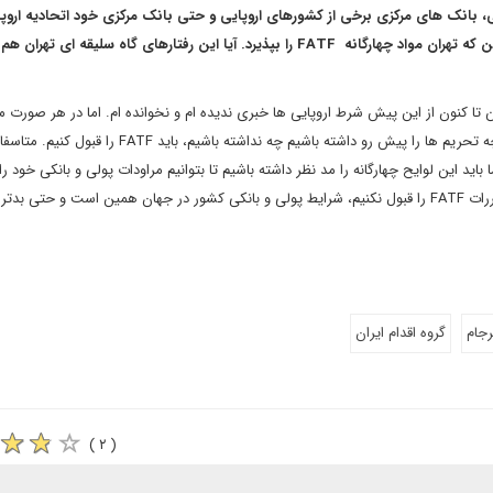
ی، بانک های مرکزی برخی از کشورهای اروپایی و حتی بانک مرکزی خود اتحادیه اروپا
 که تهران مواد چهارگانه
FATF
را بپذیرد. آیا این رفتارهای گاه سلیقه ای تهران هم
ن تا کنون از این پیش شرط اروپایی ها خبری ندیده ام و نخوانده ام. اما در هر صورت م
 تحریم ها را پیش رو داشته باشیم چه نداشته باشیم، باید
FATF
را قبول کنیم. متاسفا
باید این لوایح چهارگانه را مد نظر داشته باشیم تا بتوانیم مراودات پولی و بانکی خود را
ررات
FATF
را قبول نکنیم، شرایط پولی و بانکی کشور در جهان همین است و حتی بدتر 
رجام
گروه اقدام ایران
( ۲ )