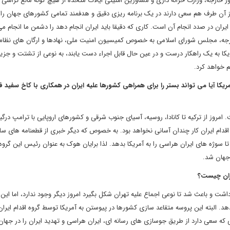
ر خارجه، وزارت خزانه داری و مشاورین امنیتی ایالات متحده از هیچ گونه مانع تراشی ب
از آن طرف هم سعی دارند در یک برنامه ریزی دقیق و هدفمند تمامی کشورهای جهان را ا
یران در صدد انجام آن است. کاری که دقیقا باید ایران انجام دهد را دشمن ما انجام می
ارجه، مجلس شورای اسلامی به خصوص کمیسیون امنیت ملی، نهادها و ارگان های نظام
کا به یک راهکار درست و در عین حال قابل اجراء دست یابند، به نوعی از تشتت و جزیر
م خواهد کرد.
یکا آیا می تواند بستر را برای همراهی کشورها علیه ایران در همکاری با کاخ سفید فر
. امروز از ترکیه تا کانادا، روسیه، آسیای جنوب شرقی و کشورهای اروپایی با ترامپ درگ
اقدام ایران کار چندان آسانی نخواهد بود. به خصوص که دیگر خبری از قطعنامه های سا
سوژه های ایران هراسی را به آمریکا بدهد. لذا برایان هوک به عنوان رئیس این گروه 
 جهان شد.
یران چیست؟
اشت و باعث شد تا نوعی اجماع علیه تهران شکل بگیرد امروز دیگر وجود ندارد، اما این ب
هد. البته این پروسه متقاعد سازی کشورها در پیوستن به آمریکا توسط گروه اقدام ایرا
ی که سعی دارد از طریق جوسازی های رسانه ای، ایران هراسی و تهدید ایران را در جهان