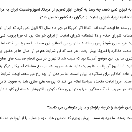
 تهران نمی دهد، چه رسد به گرفتن ابزار تحریم از آمریکا. امروز وضعیت ایران به مرا
این گونه مسائل ناشی از همان تحلیل های مسمومی است که برخی رسانه ها ایجاد کرده اند. اتفاقا اگر آمریکا در دی ماه سال
سازی دارد، هیچ گاه مذاکره ای شکل نمی گرفت. در صورتی که 6 قطعنامه شورای حکام و 12 قطعنامه شورای امنیت از ایران خواسته بود که فورا
د غنی سازی شود؟ پس رسانه ها با نوعی بی انصافی این مساله را مطرح می کنند، اما 
ه سمت مذاکره با آمریکا پیش رفت. هر چند که آن شرایط هم در آن سال ها بر حضور ایر
 گیری ها بود این موضع آمریکا بود که سبب شد تا تهران در عین انجام فعالیت های صلح
. اما امروز آن پالس ها وجود ندارد. همه تحریم ها، مواضع مقامات آمریکا و دیگر رفت
 اعلام آمادگی برای مذاکره با ایران است، اما در عمل آن چه رخ می دهد، ایجاد شرایط 
است. امروز ایالات متحده صراحتا اعلام می کند که پروسه غنی سازی باید به صورت کام
تد. در صورتی که آب سنگین تنها و تنها برای خنک کردن راکتورهای هسته ای کاربرد دار
ین شرایط را در چه پارامتر و یا پارامترهایی می دانید؟
دست بدهد. ما باید به سمتی پیش برویم که تضمین های لازم و عملی را از اروپا در مقابله