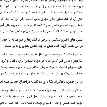
پس این دو موضوع ارتباطی با هم نداشته و ندارند. اکنون وزارت امو
دریغ نمی کنند تا مانع از دورن زدن تحریم ها توسط تهران شوند. 
همکاری با ایران منصرف کنند. این خلاصه کاری است که گروه اقدام ا
جای آن که هماهنگی میان شورای عالی امنیت ملی، وزارت امور خ
خانه های اقتصادی کشور صورت گیرد که در تقابل با تحریم های آمری
عمل کردن پرداخته اند که شرایط را در آینده برای کشور سخت تر ه
تنش های اخیر واشنگتن با برخی از کشورها از خاورمیانه تا خود آمر
در این راستا گروه اقدام ایران با چه چالش هایی روبه رو است؟
به نظر که آمریکا در صحنه بین الملل با نوعی کم فروغی روبه رو است
لذا همراه کردن این کشورها با مواضع واشنگتن برای ترامپ و گروه 
ملل، شورای امنیت، مصبات شورای حکام، پی.ام .دی و غیره نیست تا 
سختی را پیش رو دارد. هر چند که نمی توان منکر قدرت آمریکا در
در این صورت راهکار آمریکا برای موفقیت در اجماع جهانی علیه ا
به نظر می آید که اگر چه سوژه های گذشته که در دوره اوباما وجود د
سفید سعی دارد که با سوژه یابی از داخل ایران این اجماع را شکل د
تواند جنبه صلبی و اعمال فشار و تهدید داشته باشد، هم جنبه ایجاب