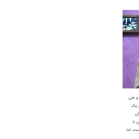
 و ملی
ر یک
ان
 با
ست، اما