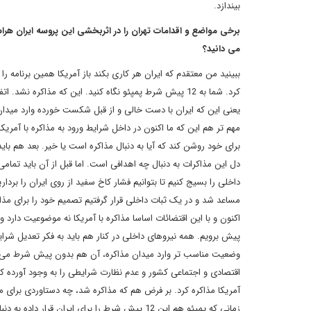
بیندازد.
برخی مواضع و اقدامات تهران را در اثربخشی این پروسه ایران هراس
می دانید؟
ببینید من معتقدم که ایران هر کاری بکند باز آمریکا همین برنامه را 
یعنی این که ایران با دست خالی و از قبل شکست خورده وارد میدان
مهم تر هم این که ما اکنون در داخل شرایط ورود به مذاکره با آمریکا ر
برای خود روشن کند که آیا به دنبال مذاکره است یا خیر. بعد هم باید
دل این مذاکرات به دنبال چه اهدافی است. اما قبل از آن باید تمامی 
داخلی را بسیج کنیم تا بتوانیم فشار کاخ سفید از روی ایران را بردا
مساعد شد و در یک ثبات داخلی قرار گرفتیم تصمیم خود را برای مذا
اکنون و با این اقتضائات اساسا مذاکره با آمریکا نه موضوعیت دارد و
پیش برویم. همه نیروهای داخلی در کنار هم باید به فکر تعدیل شرایط ک
وضعیت مناسب تر وارد میدان مذاکره، آن هم بدون پیش شرط می ش
اقتصادی و اجتماعی کشور و عدم نظارت شرایطی را به وجود آورده ک
آمریکا مذاکره کرد. بر فرض هم که مذاکره شد، چه دستاوردی برای م
زمانی که پمپئو هم این 12 پیش شرط را برای ایران قرار داده به دنبال عدم مذاکره با ژشت مذاکره است.