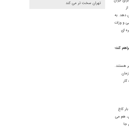
رای ایران
تهران سخت تر می کند
ز
 دهد. به
ی و وزات
ه ای
اهم کند؛
یر هستند.
زمان
کار
ار کاخ
ن، هم می
 جا