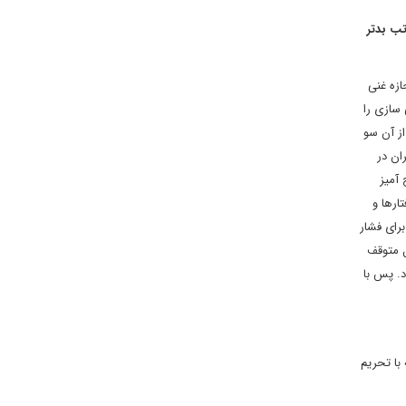
تب بدتر
 91 قبول نمی کرد که ایران اجازه غنی
 پروسه غنی سازی را
از آن سو
ان در
 آمیز
ارها و
برای فشار
ل متوقف
د. پس با
 با تحریم