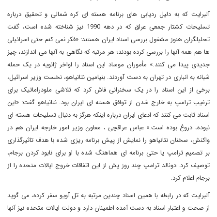
آلبرایت که به دلیل ردیابی های برنامه هسته ای کره شمالی و تحقیق درباره
تسلیحات کشتار جمعی عراق که در دهه 1990 نیز شناخته شده است، گفت
تحلیلگران هنوز مشغول بررسی اسناد ایران هستند: «فکر نمی کنم حتی اسرائیلی
ها هم همه آنها را بررسی کرده بودند؛ هر مرتبه که نگاهی به آنها می اندازند، چیز
جدیدی پیدا می کنند.» مأموران موساد این اسناد را اواخر ژانویه در یک حمله
شبانه به انباری در تهران به دست آوردند. بنیامین نتانیاهو، نخست وزیر اسرائیل،
برخی از این اسناد را در یک سخنرانی فاش کرد که تلاشی ملودراماتیک برای
ترغیب ترامپ به خارج شدن از توافق هسته ای ایران بود. نتانیاهو گفت: «این
اسناد ثابت می کنند که ادعای ایران درباره اینکه هرگز به دنبال تسلیحات هسته ای
نبوده، دروغ بوده است.» عباس عراقچی ، معاون وزیر امور خارجه ایران هم در
واکنش، سخنان نتانیاهو را نمایش از پیش برنامه ریزی شده با هدف تاثیرگذاری
بر تصمیم ترامپ یا حتی برنامه ای هماهنگ شده با او برای نابود کردن برجام،
توصیف کرد. دونالد ترامپ چند روز پش از این اتفاقات خروج ایالات متحده را از
برجام اعلام کرد.
آلبرایت که در رابطه با همین اسناد چندین مرتبه به تل آویو سفر کرده، می گوید
از صحت و اعتبار اسناد به دست آمده اطمینان دارد و دولت ایالات متحده نیز آنها