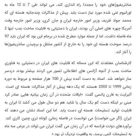
سانتریفیوژهای خود را مجددا راه اندازی کند، می تواند طی 7 تا 12 ماه به
اورانیوم غنی شده مورد نیاز دست یابد. پیش از مذاکرات چندجانبه هسته ای که
محمد جواد ظریف وزیر امور خارجه ایران و جان کری، وزیر امور خارجه وقت
آمریکا چهره های اصلی آن بودند، ایران با دستیابی به قابلیت ساخت بمب تنها 2
ماه فاصله داشت، اما از جمله موارد مطرح شده در برجام این بود که ایران باید 97
درصد سوخت هسته ای خود را به خارج از کشور منتقل و برچیدن سانتریفیوژها
را آغاز کند.
کارشناسان معتقدند که این مساله که قابلیت های ایران در دستیابی به فناوری
ساخت بمب از آنچه آژانس های اطلاعاتی تصور می کردند بیشتر بوده، دردسر
ساز خواهد شد. اسناد به دست آمده بیش از 100 هزار صفحه و مربوط به دوره
زمانی 1999 تا 2003 هستند که یک دهه پیش از آغاز مذاکرات هسته ای است.
آلبرایت به فارن پالسی گفت: «ایالات متحده در آن زمان بیانیه هایی صادر کرد
مبنی بر اینکه دست کم یک سال یا شاید هم دو سال طول می کشد تا ایران به
قابلیت تولید تسلیحات هسته ای دست یابد. اما این اسناد نشان می دهند که
ایران (اگر می خواست) می توانست در فاصله زمانی کوتاه تری چنین کاری کند.
برآوردهای دولت فرانسه که در آن زمان می گفت ایران می تواند در عرض سه ماه
به تسلیحات اتمی برسد، به واقعیت نزدیک تر بود.»