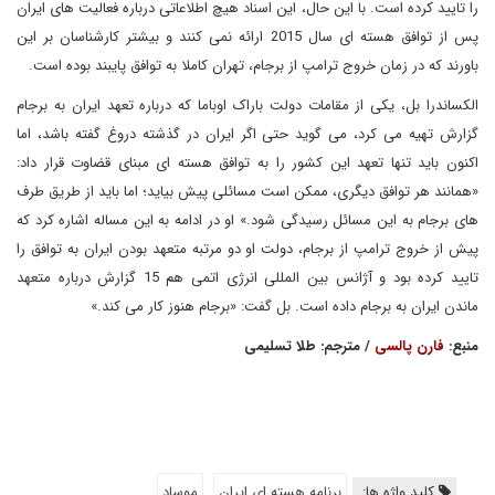
را تایید کرده است. با این حال، این اسناد هیچ اطلاعاتی درباره فعالیت های ایران
پس از توافق هسته ای سال 2015 ارائه نمی کنند و بیشتر کارشناسان بر این
باورند که در زمان خروج ترامپ از برجام، تهران کاملا به توافق پایبند بوده است.
الکساندرا بل، یکی از مقامات دولت باراک اوباما که درباره تعهد ایران به برجام
گزارش تهیه می کرد، می گوید حتی اگر ایران در گذشته دروغ گفته باشد، اما
اکنون باید تنها تعهد این کشور را به توافق هسته ای مبنای قضاوت قرار داد:
«همانند هر توافق دیگری، ممکن است مسائلی پیش بیاید؛ اما باید از طریق طرف
های برجام به این مسائل رسیدگی شود.» او در ادامه به این مساله اشاره کرد که
پیش از خروج ترامپ از برجام، دولت او دو مرتبه متعهد بودن ایران به توافق را
تایید کرده بود و آژانس بین المللی انرژی اتمی هم 15 گزارش درباره متعهد
ماندن ایران به برجام داده است. بل گفت: «برجام هنوز کار می کند.»
منبع:
فارن پالسی
/ مترجم: طلا تسلیمی
کلید واژه ها:
برنامه هسته ای ایران
موساد