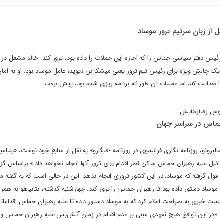
ل از زبان سرتیم ترور موساد
 رئیس دفتر سیاسی حماس را که اجازه این حملات را داده بود، ترور کند. خالد مشعل در 
یک چالش ویژه برای رئیس تیم ترور یعنی میشکا بن دیوید، عامل موساد بود. او به امان
ا هدایت کند اما عملیات آن طور که برنامه ریزی شده بود، پیش نرفت.
وس رفتارهایش
 حماس در سراسر جهان
لبرونو، روزنامه نگاری فرانسوی در روزنامه «فیگارو» به نقل از منابع خود نوشت، «بنیامی
سرائیل علیه رهبران حماس ساکن قطر اقدام برای ترور آنها انجام نخواهد داد.» براساس گ
ل قول گرفته که موساد، در این کشور تروری انجام ندهد. این در حالی است که به گفته من
ه موساد دستور داده بود تا رهبران حماس را ترور کند. چهارشنبه گذشته، نتانیاهو به همراه
شست خبری به صراحت اعلام کرد که به موساد دستور داده تا علیه رهبران حماس اقدامات
«در این توافق هیچ تعهدی مبنی بر عدم اقدام در زمان آتش‌بس علیه رهبران حماس و