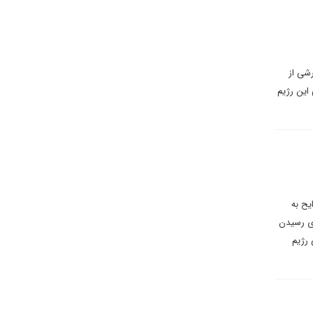
رشی از
این رژیم
یح به
ای رسیدن
 رژیم