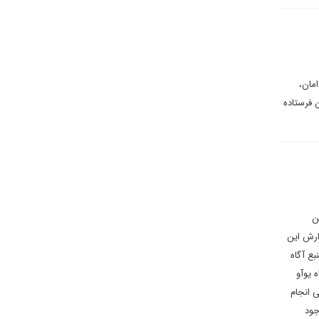
امان،
 فرستاده
ن
زارش این
بع آگاه
 یوآو
ی انجام
جود