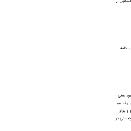
لسطین از
 ادامه
ود یعنی
در یک سو
 و یوآو
نیستی در