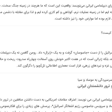
ای دیپلماسی ایرانی می‌نویسد: واقعیت این است که ما هرچند در زمینه جنگ سخت،
م اما در زمینه عملیات نرم، کوتاهی و کم کاری کرده ایم و لذا برای مقابله با دشمن مج
لازم بوده اما عوارض خود را نیز داشته است.
 کیست؟
 اسرائیل را از دست «جاسوسان» گرفت و به یک «ژنرال» داد. رومن گافمن نه یک دیپلمات
ه، بلکه ژنرالی است که در هفت اکتبر خونش روی آسفالت چهارراه سدروت ریخت و حالا 
ی غزه و نبردهای زرهی، قرار است معماری اطلاعاتی تل‌آویو را دگرگون کند.
سرسپردگی به موساد و سیا
ترور دانشمندان ایرانی
پلماسی ایرانی می نویسد: اعتراف مقامات امریکایی به دست داشتن منافقین در ترور د
ساد و سرویس جاسوسی رژیم اشغالگر اسرائیل*، پرسش های زیادی را برای افکارعمومی د