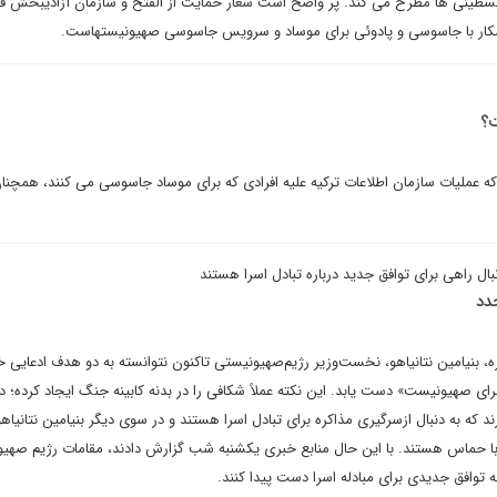
سطینی ها مطرح می کند. پر واضح است شعار حمایت از الفتح و سازمان آزادیبخش ف
کار با جاسوسی و پادوئی برای موساد و سرویس جاسوسی صهیونیستهاست.
ت؟
د که عملیات سازمان اطلاعات ترکیه علیه افرادی که برای موساد جاسوسی می کنند، همچنان
بال راهی برای توافق جدید درباره تبادل اسرا هستند
دد
ه، بنیامین نتانیاهو، نخست‌وزیر رژیم‌صهیونیستی تاکنون نتوانسته به دو هدف ادعایی خ
ای صهیونیست» دست یابد. این نکته عملاً شکافی را در بدنه کابینه جنگ ایجاد کرده؛ 
رند که به دنبال ازسرگیری مذاکره برای تبادل اسرا هستند و در سوی دیگر بنیامین نتانیاهو
با حماس هستند. با این حال منابع خبری یکشنبه شب گزارش دادند، مقامات رژیم صهیو
ه توافق جدیدی برای مبادله اسرا دست پیدا کنند.