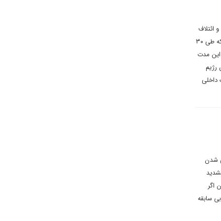
و ائتلاف
حاکم تندرو، اکنون صهیونیست‌ها وارد بحران بی سابقه و به اذعان بسیاری از ناظران «بی‌بازگشت» شده اند. چون آنچه که طی ۳۰
 این مدت
 رژیم
 داخلی
ی شدن
تشدید
 اگر
ی سابقه