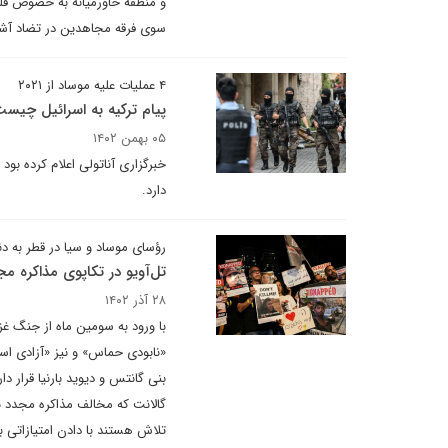
و منطقه خاورمیانه به خصوص فل
سوی فرقه مجاهدین در تضاد آش
۴ عملیات‌ علیه موساد از ۲۰۲۱
پیام ترکیه به اسرائیل چیس
۰۵ بهمن ۱۴۰۲
خبرگزاری آناتولی اعلام کرده بو
دارد.
رؤسای موساد و سیا در قطر به دن
تل‌آویو در تکاپوی مذاکره مج
۲۸ آذر ۱۴۰۲
با ورود به سومین ماه از جنگ غز
«نابودی حماس» و نیز «آزادی اسر
بنی گانتس و دیوید بارنیا قرار دا
گالانت که مخالف مذاکره مجدد 
تلاش هستند با دادن امتیازاتی ب