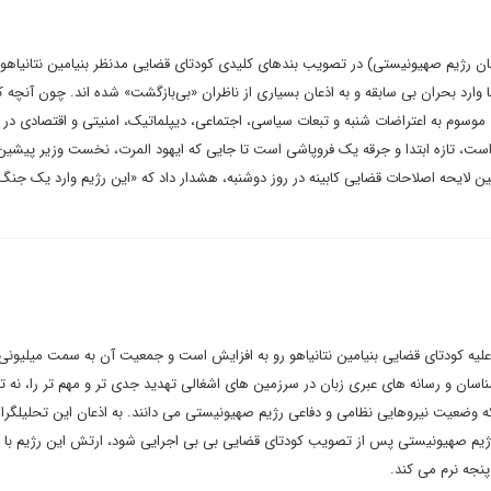
مان رژیم صهیونیستی) در تصویب بندهای کلیدی کودتای قضایی مدنظر بنیامین نتانیاهو 
موسوم به اعتراضات شنبه و تبعات سیاسی، اجتماعی، دیپلماتیک، امنیتی و اقتصادی در
ت، تازه ابتدا و جرقه یک فروپاشی است تا جایی که ایهود المرت، نخست وزیر پیشین
لایحه اصلاحات قضایی کابینه در روز دوشنبه، هشدار داد که «این رژیم وارد یک جنگ
 علیه کودتای قضایی بنیامین نتانیاهو رو به افزایش است و جمعیت آن به سمت میلیون
اسان و رسانه های عبری زبان در سرزمین های اشغالی تهدید جدی تر و مهم تر را، نه 
ه وضعیت نیروهایی نظامی و دفاعی رژیم صهیونیستی می دانند. به اذعان این تحلیلگران
ژیم صهیونیستی پس از تصویب کودتای قضایی بی بی اجرایی شود، ارتش این رژیم با ب
نجه نرم می کند.