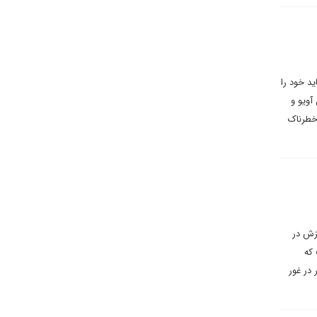
ید خود را
آویو و
 خطرناک
یزش در
که
در غور