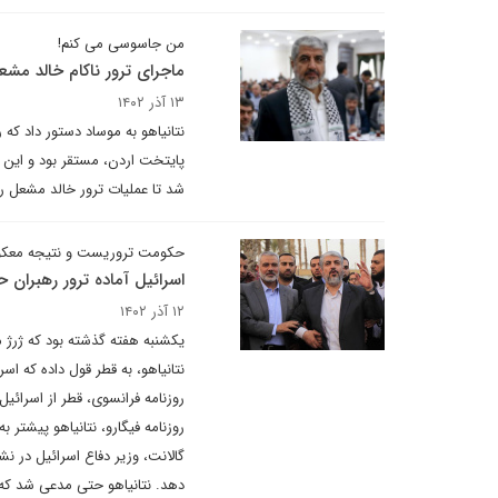
من جاسوسی می کنم!
ماجرای ترور ناکام خالد مشع
۱۳ آذر ۱۴۰۲
نتانیاهو به موساد دستور داد که
پایتخت اردن، مستقر بود و این 
شد تا عملیات ترور خالد مشعل ر
حکومت تروریست و نتیجه معک
اسرائیل آماده ترور رهبران
۱۲ آذر ۱۴۰۲
یکشنبه هفته گذشته بود که ژرژ ما
نتانیاهو، به قطر قول داده که ا
روزنامه فرانسوی، قطر از اسرائی
روزنامه فیگارو، نتانیاهو پیشتر ب
گالانت، وزیر دفاع اسرائیل در ن
دهد. نتانیاهو حتی مدعی شد که 