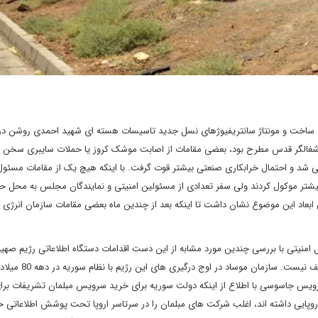
تمان اصلی ساخت و مونتاژ سانتریفیوژهای نسل جدید تاسیسات هسته ای شهید احمدی روشن در
م اشغالگر قدس مطرح بود، بعضی مقامات از اصابت موشک کروز یا حملات سایبری سخن م
ی شد و احتمال خرابکاری صنعتی بیشتر قوت گرفت. با اینکه هیچ یک از مقامات مسئول
بیشتر موکول کردند ولی سفر تعدادی از مسئولین امنیتی و نمایندگان مجلس به محل حا
 ابعاد این موضوع نشان داشت تا اینکه بعد از چندین ماه بعضی مقامات سازمان انرژی ا
 امنیتی با بررسی چندین مورد مشابه از این دست اقدامات دستگاه اطلاعاتی رژیم صهی
به یک مورد مشابه با همین روش رسیدم که دانستن آن خالی از لطف 
یس جاسوسی با اطلاع از اینکه دولت سوریه برای خرید سرویس مبلمان تشریفات برای
وپایی داشته اند، اغلب شرکت های مبلمان را در سرتاسر اروپا تحت پوشش اطلاعاتی خو