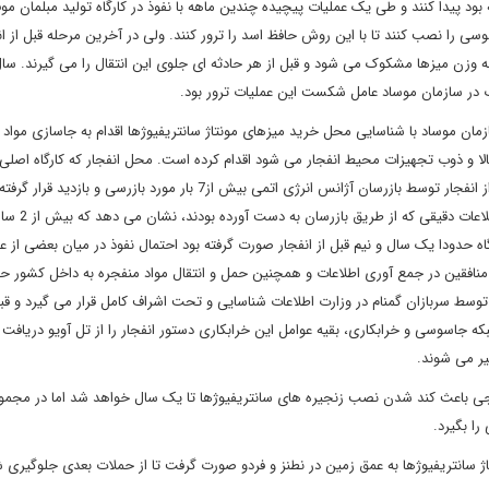
ته بود پیدا کنند و طی یک عملیات پیچیده چندین ماهه با نفوذ در کارگاه تولید مبلمان م
را نصب کنند تا با این روش حافظ اسد را ترور کنند. ولی در آخرین مرحله قبل از ان
ه وزن میزها مشکوک می شود و قبل از هر حادثه ای جلوی این انتقال را می گیرند. س
ر سازمان موساد عامل شکست این عملیات ترور بود.
 موساد با شناسایی محل خرید میزهای مونتاژ سانتریفیوژها اقدام به جاسازی مواد م
لا و ذوب تجهیزات محیط انفجار می شود اقدام کرده است. محل انفجار که کارگاه اصلی 
سانتریفیوژهای پیشرفته است در سال 92 ساخته شده بود و تا قبل از انفجار توسط بازرسان آژانس انرژی اتمی بیش از7 بار مورد بازرسی و بازدی
همچنین شیوه انفجار و مواد به کار رفته در این عملیات
رگاه حدودا یک سال و نیم قبل از انفجار صورت گرفته بود احتمال نفوذ در میان بعضی از ع
منافقین در جمع آوری اطلاعات و همچنین حمل و انتقال مواد منفجره به داخل کشور 
توسط سربازان گمنام در وزارت اطلاعات شناسایی و تحت اشراف کامل قرار می گیرد و قبل 
که جاسوسی و خرابکاری، بقیه عوامل این خرابکاری دستور انفجار را از تل آویو دریافت 
گیر می شوند.
ی باعث کند شدن نصب زنجیره های سانتریفیوژها تا یک سال خواهد شد اما در مجمو
را بگیرد.
تاژ سانتریفیوژها به عمق زمین در نطنز و فردو صورت گرفت تا از حملات بعدی جلوگیری 