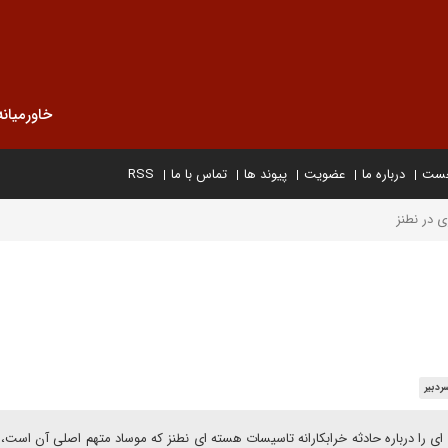
خاورمیانه
خست
درباره ما
عضویت
پیوند ها
تماس با ما
RSS
 در نطنز
ردبیر
ه ای را درباره حادثه خرابکارانه تاسیسات هسته ای نطنز که موساد متهم اصلی آن است،