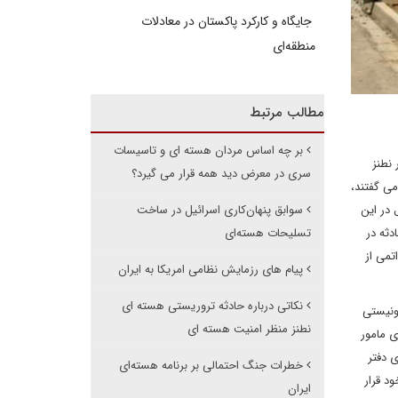
جایگاه و کارکرد پاکستان در معادلات
منطقه‌ای
مطالب مرتبط
بر چه اساس مردان هسته ای و تاسیسات
 نطنز
سری در معرض دید همه قرار می گیرد؟
ی گفتند،
 در این
سوابق پنهان‌کاری اسرائیل در ساخت
دثه در
تسلیحات هسته‌ای
تمی از
پیام های رزمایش نظامی امریکا به ایران
نکاتی درباره حادثه تروریستی هسته ای
ونیستی
نطنز منظر امنیت هسته ای
نیست. سازمان موساد در اوج درگیری های این رژیم با نظام سوریه در دهه 80 میلادی مامور
 دفتر
خطرات جنگ احتمالی بر برنامه هسته‌ای
د قرار
ایران