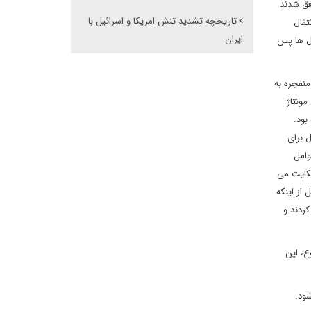
وفق شدند
تاریخچه تشدید تنش امریکا و اسرائیل با
تقال
ایران
ال ها پس
نفجره به
مونتاژ
د قرار گرفته بود.
 با داشتن اطلاعات دقیقی که از طریق بازرسان به دست آورده بودند، نشان می دهد که بیش از 2 سال برای
وامل
حکایت می
از اینکه
کردند و
ع، این
شود.