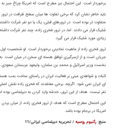
برخوردار است. این احتمال نیز مطرح است که امریکا چراغ سبز به اس
باید خاطر نشان کرد که برخی تفاوت ها میان سطح ظرافت در ترور
متفاوت تر بوده است. در ترورهای قبلی، یک یا دو نفر شرکت داشتند ک
شلیک قرار می دادند. اما، در ترور فخری زاده، چند نفر شرکت داشت
زیادی مورد شلیک قرار می گیرد.
ترور فخری زاده از ماهیت نمادینی برخوردار است. او شخصیت اول در بر
جریان است و از ازسرگیری توافق هسته ای سخن در میان است. به احتم
نخست وزیر اسرائیل و محمد بن سلمان، ولیعهد عربستان سعودی در روز 22 ماه نوامبر اتفاقی نب
اثبات و شواهدی مبنی بر فعالیت ایران در راستای ساخت بمب هسته 
ای ایران نمی شود. اگرچه، برخی معتقدند که فخری زاده نقش اصلی ر
نفر نیست. هدف از این ترور، خدشه وارد کردن به دیپلماسی بوده ا
این احتمال مطرح است که هدف از ترور فخری زاده، از میان بردن ش
امریکا در برجام بوده باشد.
منبع:
رگنیوم روسیه
/ تحریریه دیپلماسی ایرانی/11