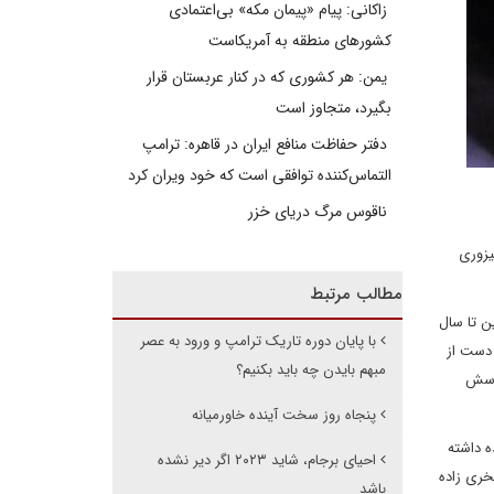
زاکانی: پیام «پیمان مکه» بی‌اعتمادی
کشورهای منطقه به آمریکاست
یمن: هر کشوری که در کنار عربستان قرار
بگیرد، متجاوز است
دفتر حفاظت منافع ایران در قاهره: ترامپ
التماس‌کننده توافقی است که خود ویران کرد
ناقوس مرگ دریای خزر
یزوری
مطالب مرتبط
ن تا سال
با پایان دوره تاریک ترامپ و ورود به عصر
2 به شخصیت جالب برای آن دست از
مبهم بایدن چه باید بکنیم؟
پرسش
پنجاه روز سخت آینده خاورمیانه
ه داشته
احیای برجام، شاید ۲۰۲۳ اگر دیر نشده
فخری زاده
باشد