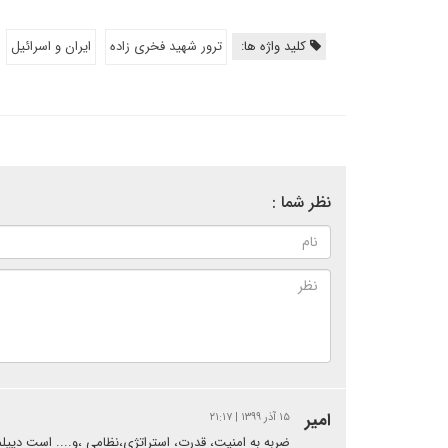
کلید واژه ها:
ترور شهید فخری زاده
ایران و اسرائیل
نظر شما :
امیر
۱۵ آذر ۱۳۹۹ | ۲۱:۱۷
ضربه به امنیت، قدرت، استراتژی،نظامی ،و.... است دی