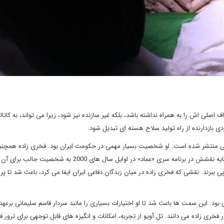
اصلی اش را به همراه نداشته باشد، بلکه غیر سازنده نیز شود، زیرا می تواند، به کاتال
 بازدارنده از راه تولید سلاح هسته ای تبدیل شود.
هی منتشر شده است. او شخصیت بسیار مهمی در حکومت ایران بود. فخری زاده همچنی
2004 شخصیت مهم و اصلی در فعالیت ساخت موشک بود. او در سایه نقشش در برنامه سری «عماد» در اوایل سال های 000
پی ببرند. نقشی که فخری زاده در میان زبدگان دفاعی ایران ایفا می کرد، باعث شد تا 
 بود. این سمت ها باعث شد تا او اختیارات بسیاری را مانند سردار قاسم سلیمانی برعهد
فخری زاده می دانند. تل آویو از تجربه، امکانات و انگیزه های قابل توجهی برای ترور 