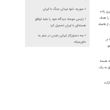
سوریه، تنها میدان جنگ با ایران
ی زاده
 را هدف
رئیس موساد دیدگاه خود را علیه توافق
از فاصله
هسته‌ای با ایران تحمیل کرد
سه دستورکار ایرانی بایدن در سفر به
 در
خاورمیانه
و،
مه هسته
ق به یک
ارکت