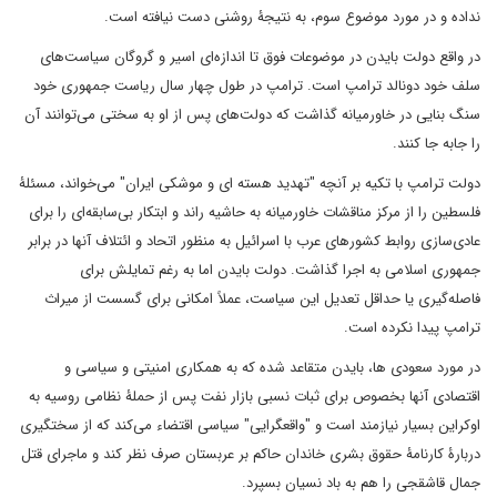
نداده و در مورد موضوع سوم، به نتیجۀ روشنی دست نیافته است.
در واقع دولت بایدن در موضوعات فوق تا اندازه‌ای اسیر و گروگان سیاست‌های
سلف خود دونالد ترامپ است. ترامپ در طول چهار سال ریاست جمهوری خود
سنگ بنایی در خاورمیانه گذاشت که دولت‌های پس از او به سختی می‌توانند آن
را جابه جا کنند.
دولت ترامپ با تکیه بر آنچه "تهدید هسته ای و موشکی ایران" می‌خواند، مسئلۀ
فلسطین را از مرکز مناقشات خاورمیانه به حاشیه راند و ابتکار بی‌سابقه‌ای را برای
عادی‌سازی روابط کشورهای عرب با اسرائیل به منظور اتحاد و ائتلاف آنها در برابر
جمهوری اسلامی به اجرا گذاشت. دولت بایدن اما به رغم تمایلش برای
فاصله‌گیری یا حداقل تعدیل این سیاست، عملاً امکانی برای گسست از میراث
ترامپ پیدا نکرده است.
در مورد سعودی ها، بایدن متقاعد شده که به همکاری امنیتی و سیاسی و
اقتصادی آنها بخصوص برای ثبات نسبی بازار نفت پس از حملۀ نظامی روسیه به
اوکراین بسیار نیازمند است و "واقعگرایی" سیاسی اقتضاء می‌کند که از سختگیری
دربارۀ کارنامۀ حقوق بشری خاندان حاکم بر عربستان صرف نظر کند و ماجرای قتل
جمال قاشقجی را هم به باد نسیان بسپرد.