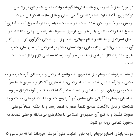
در مورد منازعۀ اسرائیل و فلسطینی‌ها گرچه دولت بایدن همچنان بر راه حل
دوکشوری تأکید دارد، اما برداشتن گامی عملی و قابل ملاحظه در این جهت
برایش تقریباً غیرممکن شده است. در حقیقت، ترامپ با ارائۀ طرح "معاملۀ قرن"
سطح انتظارات پیشین را از هر نوع فرمول معطوف به راه حل نهایی مناقشه، در
داخل اسرائیل و منطقه و نظام جهانی، به هم زده و به کلی دگرگون کرده و در کنار
آن به علت بی‌ثباتی و ناپایداری دولت‌های حاکم بر اسرائیل در سال های اخیر،
طرح ابتکارات تازه در این زمینه نیز هر گونه زمینۀ سیاسی لازم را از دست داده
است.
از قضا سرنوشت برجام نیز به نحوی به مواضع اسرائیل و عربستان گره خورده و به
کلافی سردرگم تبدیل شده است. اسرائیلی‌ها به طرزی آشکار و سعودی‌ها ظاهراً
به شیوه‌ای پنهان، دولت بایدن را تحت فشار گذاشته‌اند تا هر گونه توافق مربوط
به احیای برجام یا "گرانی های خاص آنها" را رفع کند و یا اینکه توافقی دست و پا
شکسته و قابل بازگشت سریع نقطۀ صفر به امضا رسد و یا اینکه اصولاً توافقی
صورت نگیرد و به تبع آن جمهوری اسلامی با فشارهای بی‌سابقه و حتی تهدید به
برخورد نظامی روبه رو شود.
دولت بایدن احیای برجام را به نفع "امنیت ملی آمریکا" می‌داند اما نه در قالبی که