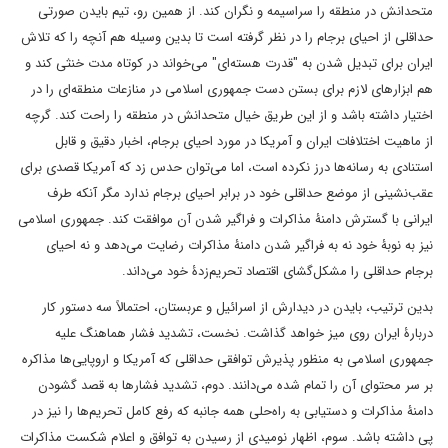
متحدانش در منطقه را سراسیمه و نگران کند. از همین رو، تیم بایدن صورتی
حداقلی از احیای برجام را در نظر گرفته است تا بدین وسیله هم آنچه را که تلاش
ایران برای تبدیل شدن به "قدرت هسته‌ای" می‌خواند در کوتاه مدت خنثی کند و
هم ابزارهای لازم برای بستن دست جمهوری اسلامی در منازعات منطقه‌ای را در
اختیار داشته باشد و از این طریق خیال متحدانش در منطقه را راحت کند. گرچه
از ماهیت اختلافات ایران و آمریکا در مورد احیای برجام، اخبار دقیق و قابل
استنادی به رسانه‌ها درز نکرده است، اما می‌توان حدس زد که آمریکا قصدی برای
عقب‌نشینی از موضع حداقلی خود در برابر احیای برجام ندارد مگر آنکه طرف
ایرانی با گسترش دامنۀ مذاکرات و فراگیر شدن آن موافقت کند. جمهوری اسلامی
نیز به نوبۀ خود نه به فراگیر شدن دامنۀ مذاکرات رضایت می‌دهد و نه احیای
برجام حداقلی را مشکل‌گشای اقتصاد تحریم‌زدۀ خود می‌داند.
بدین ترتیب، بایدن در دیدارش از اسرائیل و عربستان، احتمالاً سه دستور کار
دربارۀ ایران روی میز خواهد گذاشت. نخست، تشدید فشار هماهنگ علیه
جمهوری اسلامی به منظور پذیرش توافقی حداقلی که آمریکا و اروپایی‌ها مذاکره
بر سر محتوای آن را تمام شده می‌دانند. دوم، تشدید فشارها به قصد گشودن
دامنۀ مذاکرات و دستیابی به راه‌حلی همه جانبه که رفع کامل تحریم‌ها را نیز در
پی داشته باشد. سوم، اظهار نومیدی از رسیدن به توافق و اعلام شکست مذاکرات