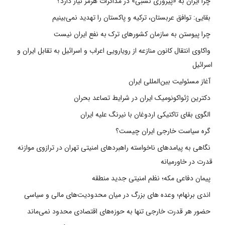
چرا ایران به «پیروزی نسبی» در مذاکرات هرمز نیاز دارد؟
بقایی: توافق عربستان، ترکیه و پاکستان را تهدید نمی‌بینیم
چرا پیوستن به سازمان کشورهای ترک به نفع ایران نیست
واکاوی انتقال کانون منازعه از رویارویی اعراب و اسرائیل به تقابل ایران و
اسرائیل
آغاز مسئولیت بین‌المللی ایران
دکترین ژئواکونومیک ایران در شرایط تصاعد بحران
الگوی بقای تاکتیکی اردوغان با نیرنگ علیه ایران
گره سیاست خارجی ایران چیست؟
نگاهی به پیامدهای ناخواسته راهبردهای امنیتی تهران در ترازوی موازنه
قدرت در خاورمیانه
پیمان دفاعی مکه؛ نظم امنیتی جدید منطقه
اندی برنهام؛ وعده های بزرگ در میان محدودیت‌های مالی و سیاسی
حضور هر قدرت خارجی تنها به حوزه‌های اقتصادی محدود نمی‌ماند