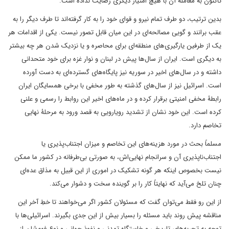
تاکنون به معاملۀ آن با هیچ امتیاز دیگری رضایت نداده است.
بدین ترتیب، دو طرف تمام نیرو و قوای خود را به کار گرفته‌اند تا طرف دیگر را به
عقب برانند و گویی مصالحه‌ای در این میان قابل تصور نیست. یکی از اقدامات هر
یک از طرفین یارگیری‌های منطقه‌ای برای محاصره و یا نزدیک شدن هر چه بیشتر
به دیگری است. ایران از سال‌ها پیش در لبنان و نوار غزه برای خود متحدانی
داشته و در سال‌های اخیر در سوریه نیز پایگاه‌های گسترده‌ای به دست آورده
است. اسرائیل نیز از سال‌های گذشته به طور مخفی با برخی همسایگان ایران
رابطۀ مخفی امنیتی برقرار کرده و در ماه‌های اخیر این روابط را رسمی و علنی
کرده است. این خود نشان از تشدید رویارویی به قصد ورود به مرحلۀ نهایی
تخاصم دارد.
مسلماً بحث در مورد هزینه‌های این تخاصم و میزان اجتناب‌پذیری یا
اجتناب‌ناپذیری آن و سرانجام نهایی‌اش، به صورتی بی‌طرفانه در کشور ما ممکن
نیست بخصوص اینکه هر گونه تشکیک در اموری از این قبیل به مذاق عده‌ای
چنان تلخ می‌آید که نهایتاً کار را بر گوینده سخت و دشوار می‌کند.
از این رو فقط می‌توان گفت که مسئولان کشور اگر می‌خواهند تا خطِ آخر این
مناقشه پیش روند باید مسئله را بسیار بیش از این جدی بگیرند. اسرائیلی‌ها با
توجه به تجربه‌های تاریخی و خاستگاه تمدنی و نفوذ جهانی و نوع فهم‌شان از