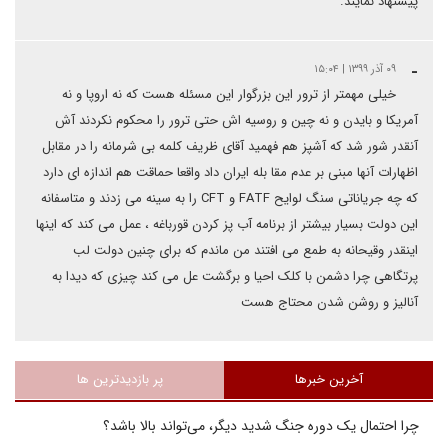
پیشنهاد نمایند.
-
۰۹ آذر ۱۳۹۹ | ۱۵:۰۴
خیلی مهمتر از ترور این بزرگوار این مسئله هست که نه اروپا و نه
آمریکا و بایدن و نه چین و روسیه اش حتی ترور را محکوم نکردند آش
آنقدر شور شد که آشپز هم فهمید آقای ظریف کلمه بی شرمانه را در مقابل
اظهارات آنها مبنی بر عدم مقا بله ایران داد واقعا حماقت هم اندازه ای دارد
که چه جریاناتی سنگ لوایح FATF و CFT‬ را به سینه می زدند و متاسفانه
این دولت بسیار بیشتر از برنامه آب پز کردن قورباغه ، عمل می کند که اینها
اینقدر وقیحانه به طمع می افتند من ماندم که برای چنین دولت لب
پرتگاهی چرا دشمن با کلک احیا و برگشت عل می کند چیزی که دیدا به
آنالیز و روشن شدن محتاج هست
آخرین خبرها
پر بازدیدترین ها
چرا احتمال یک دوره جنگ شدید دیگر، می‌تواند بالا باشد؟