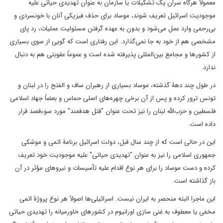
معمولاً هرگاه سران یک تشکیلات یا سازمان به عنوان تهدیدی حیاتی علیه
موجودیت اسرائیل تعریف شوند، موساد برای حذف فیزیکی آنان با خونسردی و
بی‌رحمی وارد عمل می‌شود و بدون به عهده گرفتن مسئولیت عملیات، رد پای
مشخصی هم از خود به جا نمی‌گذارد. این رفتاری است که گویی از سوی بسیاری
از کشورها و مجامع بین‌المللی پذیرفته شده است و عموماً عقوبتی هم به دنبال
ندارد.
در طول چند دهۀ گذشته، موساد بسیاری از رهبران ساف و الفتح را در لبنان و
تونس ترور کرده و پس از آن برخی چهره‌های اصلی حماس و بعضاً جهاد اسلامی
فلسطین و حزب‌الله لبنان را نیز تحت عنوان "قتل هدفمند" مورد سوءقصد قرار
داده است.
این در حالی است که از چند سال قبل، دولت اسرائیل برنامۀ اتمی و موشکی
جمهوری اسلامی را نیز به عنوان "تهدیدی حیاتی" علیه موجودیت خود تعریف
کرده و دست موساد را برای هر نوع اقدام علیه تأسیسات و نیروهای مؤثر در آن
باز گذاشته است.
این ماجرا البته منحصر به ایران نیست. اسرائیلی‌ها اصولاً هر نوع پروژۀ اتمی
مخفی یا معطوف به غنی ‌سازی اورانیوم در کشورهای خاورمیانه را تهدیدی حیاتی