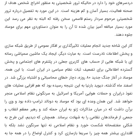
دردسرهای خود را دارد در حالیکه ترور شخصیتی به منظور اخراج شخص هدف از
صحنه فعالیت، بسیار آسان و کم هزینه است. در این مورد به تفصیل درباره ترور
شخصیتی مرحوم سردار رستم قاسمی سخن رفته که البته به نظر می رسد این
مورد بسیار مبالغه آمیز بیان شده تا آن را به عنوان دستاوردی مهم برای موساد
جلوه دهند.
کار این شاخه جدید انجام عملیات تاثیرگذاری بر افکار عمومی از طریق شبکه سازی
و پخش اطلاعات نادرست است. به عبارت دیگر، ایجاد یک ماشین سمپاشی رسانه
ای با شبکه هایی از حساب های کاربری جعلی در پلتفرم های اجتماعی و پخش
گسترده اطلاعاتی برای تضعیف ثبات نظام سیاسی در ایران است. با این همه،
موساد در آغاز جنگ جدید ۸۰ روزه، دچار خطای محاسباتی و اشتباه بزرگی شد. در
اسفند ماه گذشته، دیوید بارنیا به این نتیجه رسیده بود که هم افزایی عملیات های
نفوذ درایران و حملات هوایی آمریکا و اسرائیل به سرنگونی نظام اسلامی منجر
خواهد شد. این همان وعده ای بود که موساد به دونالد ترامپ داده بود و وی را
برآن داشت که در میان مذاکرات ژنو به ایران حمله کند و رهبر معظم انقلاب و
جمعی از فرماندهان نظامی را به شهادت برساند. همچنان که دیدیم، این طرح به
شکلی مفتضحانه شکست خورد و نظام اسلامی نه تنها سرنگون نشد بلکه با
اقتداری بیشتر همه چیز را سریعا بازسازی کرد و کنترل اوضاع را در همه جا به