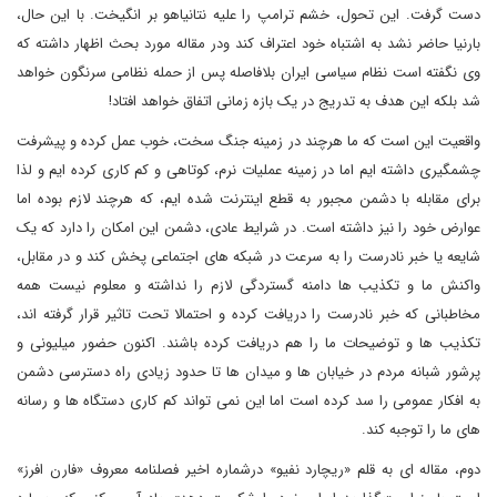
دست گرفت. این تحول، خشم ترامپ را علیه نتانیاهو بر انگیخت. با این حال،
بارنیا حاضر نشد به اشتباه خود اعتراف کند ودر مقاله مورد بحث اظهار داشته که
وی نگفته است نظام سیاسی ایران بلافاصله پس از حمله نظامی سرنگون خواهد
شد بلکه این هدف به تدریج در یک بازه زمانی اتفاق خواهد افتاد!
واقعیت این است که ما هرچند در زمینه جنگ سخت، خوب عمل کرده و پیشرفت
چشمگیری داشته ایم اما در زمینه عملیات نرم، کوتاهی و کم کاری کرده ایم و لذا
برای مقابله با دشمن مجبور به قطع اینترنت شده ایم، که هرچند لازم بوده اما
عوارض خود را نیز داشته است. در شرایط عادی، دشمن این امکان را دارد که یک
شایعه یا خبر نادرست را به سرعت در شبکه های اجتماعی پخش کند و در مقابل،
واکنش ما و تکذیب ها دامنه گستردگی لازم را نداشته و معلوم نیست همه
مخاطبانی که خبر نادرست را دریافت کرده و احتمالا تحت تاثیر قرار گرفته اند،
تکذیب ها و توضیحات ما را هم دریافت کرده باشند. اکنون حضور میلیونی و
پرشور شبانه مردم در خیابان ها و میدان ها تا حدود زیادی راه دسترسی دشمن
به افکار عمومی را سد کرده است اما این نمی تواند کم کاری دستگاه ها و رسانه
های ما را توجبه کند.
دوم، مقاله ای به قلم «ریچارد نفیو» درشماره اخیر فصلنامه معروف «فارن افرز»