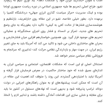
است با عنوان «بگذارید ایران خود را شکست دهد». یاد آوری کنیم که ریچارد
نفیو، طراح اصلی تحریم ها علیه جمهوری اسلامی در دوره ریاست جمهوری اوباما
بوده و اینک مدیریت «مرکز سیاست گذاری انرژی جهانی» دردانشگاه کلمبیا را
برعهده دارد. بطور خیلی خلاصه، نفیو در این مقاله روی «بازتعریف، بازتنظیم و
هوشمندسازی فشارها از حالت کمّی به کیفی» تاکید دارد بطوریکه به جای وضع
تحریم های جدید، تمرکز بر انسداد و فشار روی اجرای سختگیرانه و عملیاتی
تحریم های موجود قرار گیرد. وی همچنین خواستارهم افزایی میان فشارخارجی و
بحران های ساختاری داخلی می شود و تاکید می کند که آمریکا باید به جای تغییر
رژیم ایران، در جهت مهار و بازدارندگی نظامی حرکت کند؛ تدابیری که سرانجام به
فروپاشی نظام سیاسی منجر خواهد شد.
استدلال اصلی او این است که مشکلات اقتصادی، اجتماعی و سیاسی ایران به
اندازه‌ای عمیق شده که خودِ ساختار حاکمیت در معرض فرسایش قرار گرفته و
آمریکا نباید با امتیازدهی گسترده، این روند را متوقف کند.اهمیت این مقاله در
آن است که ممکن است پیشنهادهای او به عنوان راهکارهای اجرایی در دولت
دونالد ترامپ پذیرفته شود و بدیهی است که نهادهای مسئول در کشور ما باید
برای مقابله و خنثی سازی این اقدامات آمادگی داشته باشند و تدابیر لازم را اتخاذ
کنند.