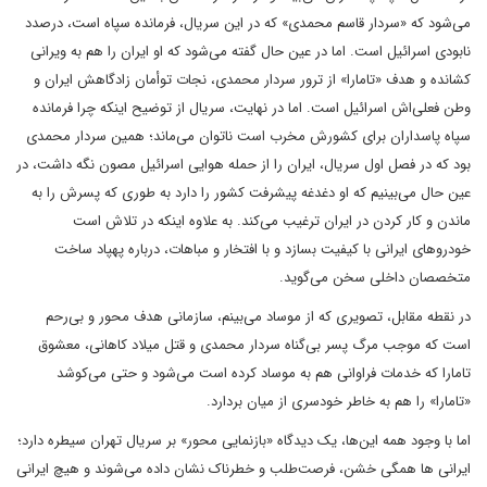
می‌شود که «سردار قاسم محمدی» که در این سریال، فرمانده سپاه است، درصدد
نابودی اسرائیل است. اما در عین حال گفته می‌شود که او ایران را هم به ویرانی
کشانده و هدف «تامارا» از ترور سردار محمدی، نجات توأمان زادگاهش ایران و
وطن فعلی‌اش اسرائیل است. اما در نهایت، سریال از توضیح اینکه چرا فرمانده
سپاه پاسداران برای کشورش مخرب است ناتوان می‌ماند؛ همین سردار محمدی
بود که در فصل اول سریال، ایران را از حمله هوایی اسرائیل مصون نگه داشت، در
عین حال می‌بینیم که او دغدغه پیشرفت کشور را دارد به طوری که پسرش را به
ماندن و کار کردن در ایران ترغیب می‌کند. به علاوه اینکه در تلاش است
خودروهای ایرانی با کیفیت بسازد و با افتخار و مباهات، درباره پهپاد ساخت
متخصصان داخلی سخن می‌گوید.
در نقطه مقابل، تصویری که از موساد می‌بینم، سازمانی هدف محور و بی‌رحم
است که موجب مرگ پسر بی‌گناه سردار محمدی و قتل میلاد کاهانی، معشوق
تامارا که خدمات فراوانی هم به موساد کرده است می‌شود و حتی می‌کوشد
«تامارا» را هم به خاطر خودسری از میان بردارد.
اما با وجود همه این‌ها، یک دیدگاه «بازنمایی محور» بر سریال تهران سیطره دارد؛
ایرانی ‌ها همگی خشن، فرصت‌طلب و خطرناک نشان داده می‌شوند و هیچ ایرانی