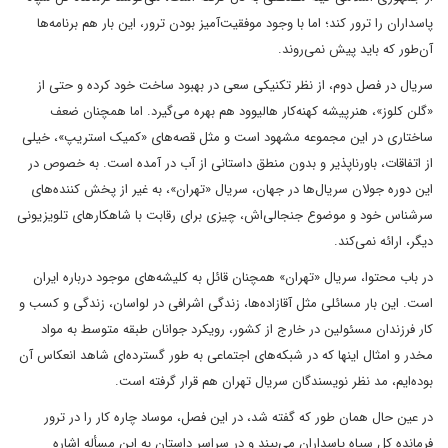
پاسداران را ترور کند؛ اما با وجود موفقیت‌آمیز بودن ترور، این بار هم برنامه‌ها
آن‌طور که باید پیش نمی‌روند.
سریال در فصل دوم، از نظر تکنیکی سعی در بهبود ساخت خود کرده و حتی از
«گلن کلوز»، هنرپیشه کهنه‌کار هالیوود هم بهره می‌گیرد. اما همچنان ضعف
ساختاری در این مجموعه مشهود است و مثل قصه‌های «کمیک استریپ»، خیلی
از اتفاقات، باورناپذیر و بدون منطق داستانی از آب در آمده است. به خصوص در
این دوره جولان سریال‌ها در جهان، سریال «تهران»، به غیر از پخش کننده‌های
سرشناس خود و موضوع جنجالی‌اش، چیزی برای رقابت با شاهکارهای تلویزیونی
دیگر، ارائه نمی‌کند.
در باب محتوا، سریال «تهران» همچنان قائل به کلیشه‌های موجود درباره ایران
است. این بار مسائلی مثل آقازاده‌ها، زندگی اشرافی در لواسان، زندگی و کسب و
کار فرزندان مسئولین در خارج از کشور، رویکرد جوانان طبقه متوسط به مواد
مخدر و امثال اینها که در شبکه‌های اجتماعی به طور گسترده‌ای شاهد انعکاس آن
بوده‌ایم، مد نظر نویسندگان سریال تهران هم قرار گرفته است.
در عین حال همان طور که گفته شد، در این فصل، موساد چاره کار را در ترور
فرمانده کل سپاه پاسداران می‌بیند و در سراسر داستان به این مسأله اشاره