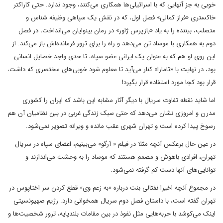
خوبی به جز آنهایی که با اسرائیلی‌ها همکاری می‌کنند، وجود ندارد. حتی کاراکتر
خاکستری «فراز کمالی» فصل اول، که در نقش یک سپاهی وظیفه شناس و
متصلب، بیننده را به یاد «بازپرس ژاور» در رمان بینوایان می‌انداخت، در فصل
دوم به همکاری با موساد تن می‌دهد و راه را برای ترور فرمانده‌اش باز می‌کند. از
این روی او هم که به عنوان یک ایرانی عضو سپاه، تا حدی واجد خصایل انسانی
بود، در نهایت با «تامارا» کنار می‌آید تا معلوم شود خوبی‌های مختصری که داشت،
قرار بود کجا مورد استفاده قرار بگیرد!
اما شاید نقطه تفاوت سریال با دیگر آثار مشابه این باشد که ایران را کشوری
مدرن و امروزی نشان می‌دهد که حتی سبک زندگی غربی در بین نظامیان آن هم
رسوخ پیدا کرده است و تهران شهری عقب مانده و ویرانه تصویر نمی‌شود.
در عین حال برعکس آنچه مثلا در فیلم « آرگو» می‌بینیم، اعضای سپاه در سریال
تهران، افرادی باهوش و مصمم هستند که موساد را به وحشت می‌اندازند و
توانایی‌های آنها دست کم گرفته نمی‌شود.
در مجموع آنچه اخیرا نفتالی بنت درباره «به زعم وی» قطع کردن سر اختاپوس در
تهران گفته است، با داستان فصل دوم سریال همخوانی دارد. رژیم صهیونسیتی
اینک می‌کوشد با حربه‌هایی مثل نفوذ در بین مقامات بلندپایه، ترور شخصیت‌ها و