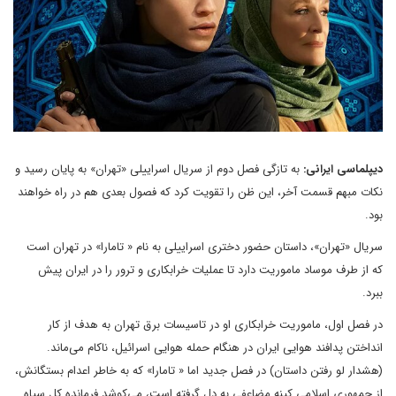
دیپلماسی ایرانی:
به تازگی فصل دوم از سریال اسراییلی «تهران» به پایان رسید و
نکات مبهم قسمت آخر، این ظن را تقویت کرد که فصول بعدی هم در راه خواهند
بود.
سریال «تهران»، داستان حضور دختری اسراییلی به نام « تامارا» در تهران است
که از طرف موساد ماموریت دارد تا عملیات خرابکاری و ترور را در ایران پیش
ببرد.
در فصل اول، ماموریت خرابکاری او در تاسیسات برق تهران به هدف از کار
انداختن پدافند هوایی ایران در هنگام حمله هوایی اسرائیل، ناکام می‌ماند.
(هشدار لو رفتن داستان) در فصل جدید اما « تامارا» که به خاطر اعدام بستگانش،
از جمهوری اسلامی کینه مضاعفی به دل گرفته است، می‌کوشد فرمانده کل سپاه