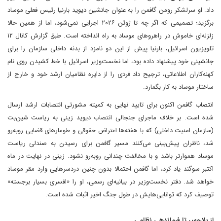
داد. او سرلشکر رومن گافمن را به عنوان جانشین دیوید بارنیا رئیس فعلی موساد
برگزید؛ تصمیمی که اگر چه تا ژوئن ۲۰۲۶ اجرایی نمی‌شود، اما از همین حالا
زلزله‌ای خاموش در راهروهای موساد به راه انداخته است. طبق گزارش کانال ۱۲
تلویزیون اسرائیل، بارنیا پیش از این دو نامزد از بدنه داخلی سازمان را برای
جانشینی خود پیشنهاد داده بود، اما نخست‌وزیر اسرائیل با خط کشیدن روی نام
کهنه‌کاران اطلاعاتی، ترجیح داد فردی را از دایره نظامیان ارشد خود و خارج از
ساختار موساد به کار بگمارد.
انتصاب گافمن اکنون برای تایید نهایی به کمیته مشورتی انتصابات ارشد ارسال
شده است. بر خلاف ماجرای جنجالی انتصاب دیوید زینی به ریاست شین‌بت
(سازمان امنیت داخلی) که با هفته‌ها اعتراض حقوقی و طومارهای قضایی روبه‌رو
شد، ناظران پیش‌بینی می‌کنند مسیر گافمن برای رسیدن به صندلی ریاست
موساد هموارتر باشد و با مخالفت چندانی روبه‌رو نشود. زینی در نهایت در ماه
اکتبر سوگند یاد کرد، اما گافمن احتمالا بدون چنین دردسرهایی وارد مقر موساد
خواهد شد. دفتر نخست‌وزیر در بیانیه‌ای رسمی، او را «افسری بسیار برجسته»
توصیف کرد که توانایی‌هایش در طول جنگ اخیر اثبات شده است.
از بلاروس تا فرماندهی نظامی