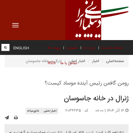
Toggle
vigation
صفحه نخست
درباره ما
عضویت
پیوند ها
ENGLISH
صفحه‌اصلی
اخبار
اخبار اصلی
ژنرال در خانه جاسوسان
تماس با ما
RSS
رومن گافمن رئیس آینده موساد کیست؟
ژنرال در خانه جاسوسان
۱۶ آذر ۱۴۰۴ | ۰۸:۰۰
کد : ۲۰۳۶۶۳۵
اخبار اصلی
خاورمیانه
نتانیاهو کلید امنیتی‌ترین اتاق اسرائیل را از دست «جاسوسان» گرفت و به