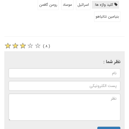
کلید واژه ها:
اسرائیل
موساد
رومن گافمن
بنیامین نتانیاهو
( ۸ )
نظر شما :