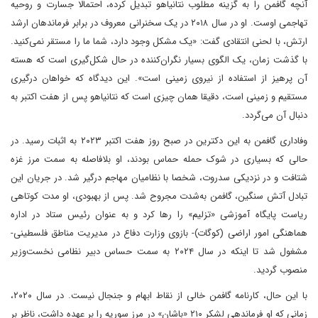
آنچه گافمن را به گزینه مطلوب نتانیاهو تبدیل کرده، احتمالا جسارت و روحیه
تهاجمی اوست. او در سال ۲۰۱۸ در یک سخنرانی معروف در برابر فرماندهان ارشد
ارتش، با لحنی انتقادی گفت: «یک مشکل وجود دارد، شما ما را مستقر نمی‌کنید.
با گذشت زمان، یک الگوی بسیار نگران‌کننده در حال شکل‌گیری است که هسته
آن پرهیز از استفاده از نیروی زمینی است». این دیدگاه که خواهان درگیری
مستقیم و زمینی است، دقیقا همان چیزی است که نتانیاهو پس از هفت اکتبر به
دنبال آن می‌گردد.
وفاداری گافمن به این دکترین در صبح روز هفت اکتبر ۲۰۲۳ به اثبات رسید. در
حالی که بسیاری در شوک حمله حماس بودند، او بلافاصله به سمت مرز غزه
شتافت و در نزدیکی سدروت، شخصا با نظامیان مهاجم درگیر شد. در جریان این
تبادل آتش سنگین، گافمن به‌شدت مجروح شد. پس از بهبودی، او مدت کوتاهی
ریاست پایگاه آموزشی «تزلیم» را رها کرد و به عنوان رئیس ستاد در اداره
هماهنگی امور اراضی (کوگات)- بازوی وزارت دفاع در مدیریت مناطق فلسطینی-
مشغول شد تا اینکه در سال ۲۰۲۴ به سمت حساس دبیر نظامی نخست‌وزیر
منصوب گردید.
با این حال، کارنامه گافمن خالی از نقاط ابهام و جنجال نیست. در سال ۲۰۲۰،
زمانی که او فرماندهی لشکر ۲۱۰ «باشان» در مرز سوریه را بر عهده داشت، ناظر بر