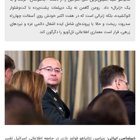
یک «ژنرال» داد. رومن گافمن نه یک دیپلمات پشت‌پرده با کت‌وشلوار
اتوکشیده، بلکه ژنرالی است که در هفت اکتبر خونش روی آسفالت چهارراه
سدروت ریخت و حالا با پرونده‌ای شامل ایده اشغال دائمی غزه و نبردهای
زرهی، قرار است معماری اطلاعاتی تل‌آویو را دگرگون کند.
دیپلماسی ایرانی:
بنیامین نتانیاهو قواعد بازی در جامعه اطلاعاتی اسرائیل تغییر