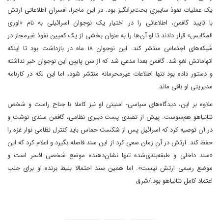
یک عملیات نفوذ سایبری بحث‌برانگیز بود. در این ماجرا، افسران اطلاعاتی ارتش
با تایید گافمن، اطلاعاتی را در اختیار یک نوجوان اسرائیلی به نام «اوری
المکایس» قرار دادند تا او آن‌ها را به عنوان بخشی از یک کمپین نفوذ غیرمجاز در
شبکه‌های اجتماعی منتشر کند. این نوجوان ۱۸ ماه در بازداشت بود تا اینکه
اتهاماتش لغو شد. گافمن بعدا مدعی شد که از سن پایین این نوجوان خبر نداشته
و دستور داده بود تنها اطلاعات غیرمحرمانه منتشر شود، اما این لکه در کارنامه
مدیریتی او باقی ماند.
علاوه بر این، دیدگاه‌های سیاسی- امنیتی او نیز کاملا با جناح راست و شخص
نتانیاهو هم‌سوست. پیش از تصدی پست دبیری نظامی، گافمن سندی نوشت و
در آن توصیه کرد که اسرائیل پس از شکست حماس باید کنترل نظامی نوار غزه را
حفظ کند. ارتش در آن زمان سعی کرد از این سند فاصله بگیرد و اعلام کرد که این
«سند داخلی و طبقه‌بندی‌شده تنها نشان‌دهنده موضع شخصی افسر است و
موضع رسمی ارتش نیست». اما همین سند احتمالا بلیط برنده او برای جلب
اعتماد کامل نتانیاهو بود./شرق