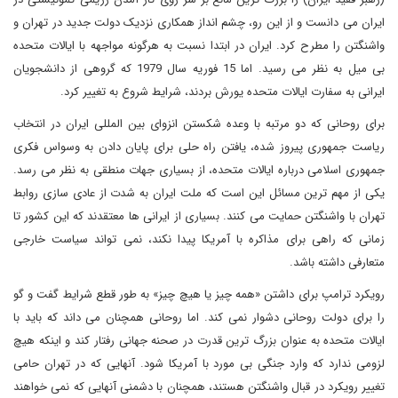
ایران می دانست و از این رو، چشم انداز همکاری نزدیک دولت جدید در تهران و
واشنگتن را مطرح کرد. ایران در ابتدا نسبت به هرگونه مواجهه با ایالات متحده
بی میل به نظر می رسید. اما 15 فوریه سال 1979 که گروهی از دانشجویان
ایرانی به سفارت ایالات متحده یورش بردند، شرایط شروع به تغییر کرد.
برای روحانی که دو مرتبه با وعده شکستن انزوای بین المللی ایران در انتخاب
ریاست جمهوری پیروز شده، یافتن راه حلی برای پایان دادن به وسواس فکری
جمهوری اسلامی درباره ایالات متحده، از بسیاری جهات منطقی به نظر می رسد.
یکی از مهم ترین مسائل این است که ملت ایران به شدت از عادی سازی روابط
تهران با واشنگتن حمایت می کنند. بسیاری از ایرانی ها معتقدند که این کشور تا
زمانی که راهی برای مذاکره با آمریکا پیدا نکند، نمی تواند سیاست خارجی
متعارفی داشته باشد.
رویکرد ترامپ برای داشتن «همه چیز یا هیچ چیز» به طور قطع شرایط گفت و گو
را برای دولت روحانی دشوار نمی کند. اما روحانی همچنان می داند که باید با
ایالات متحده به عنوان بزرگ ترین قدرت در صحنه جهانی رفتار کند و اینکه هیچ
لزومی ندارد که وارد جنگی بی مورد با آمریکا شود. آنهایی که در تهران حامی
تغییر رویکرد در قبال واشنگتن هستند، همچنان با دشمنی آنهایی که نمی خواهند