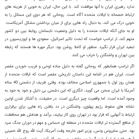
ندارد رهبری ایران با آنها موافقت کند. با این حال، ایران به خوبی از هزینه های
ارتباط خصمانه با ایالات متحده آگاه است. روحانی که هر دوی این مسائل را به
خوبی درک می کند، به دنبال راه هایی برای از میان برداشتن مشکل آمریکاست.
او به جای آنکه ایالات متحده را به دلیل وضعیت نابسامان روابط بین دو کشور
متهم کند، از ترامپ خواست که تحت تاثیر اسرائیل، سعودی ها و اپوزیسیون در
تبعید ایران قرار نگیرد. منظور او کاملا روشن بود: دیگر مهره ها هستند که رابطه
بین تهران و واشنگتن را خراب می کنند.
اگر ترامپ همانطور که روحانی گفته به دلیل ساده لوحی و فریب خوردن مقصر
است، ایران هم در اشاعه این داستان تاریخی مقصر است که ایالات متحده از
همان روز اول با جمهوری اسلامی مخالف بوده. وقتی ظریف از دشمنی 40 ساله
آمریکا با ایران سخن می گوید، انگاری که این دشمنی بی دلیل و خود به خود به
وجود آمده است. اما واقعیت چیز دیگری است. در حقیقت، با آشکار شدن اولین
نشانه های سقوط رژیم پهلوی، واشنگتن در دد یافتن راه هایی برای برقراری
ارتباط با آنهایی که قرار بود در تهران روی کار بیایند، برآمد و هدفش هم محافظت
از منافع گسترده تر ایالات متحده در منطقه ای حساس و مهم در دوران جنگ سرد
بود. حتی سایروس ونس، وزیر امور خارجه وقت آمریکا، آیت الله روح الله خمینی
(رهبر فقید ایران) را بزرگ ترین مانع بر سر روی کار آمدن رژیمی کمونیستی در