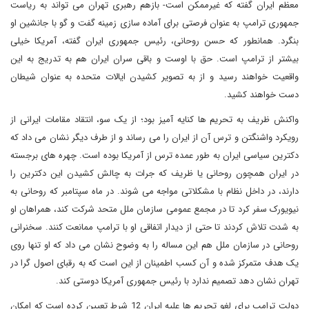
معظم ایران گفته که غیرممکن است- بازهم رهبری تهران می تواند به ریاست
جمهوری ترامپ به عنوان فرصتی برای آماده سازی زمینه گفت و گو با جانشین او
بنگرد. همانطور که حسن روحانی، رئیس جمهوری ایران گفته، آمریکا خیلی
بیشتر از ترامپ است. حق با اوست و باقی سران ایران هم به تدریج به این
واقعیت خواهند رسید و از به تصویر کشیدن ایالات متحده به عنوان شیطان
دست خواهند کشید.
واکنش ظریف به تحریم ها کنایه آمیز بود؛ از یک سو، انتقاد مقامات ایرانی از
رویکرد واشنگتن و ترس آن از ایران را می رساند و از طرف دیگر نشان می داد که
دکترین سیاسی ایران به طور عمده ترس از آمریکا بوده است. چهره های برجسته
در ایران همچون روحانی یا ظریف که جرات به چالش کشیدن این دکترین را
دارند، در داخل نظام با مشکلاتی مواجه می شوند. در ماه سپتامبر که روحانی به
نیویورک سفر کرد تا در مجمع عمومی سازمان ملل متحد شرکت کند، همراهان او
به شدت تلاش کردند تا حتی از دیدار اتفاقی او با ترامپ ممانعت کنند. سخنرانی
روحانی در سازمان ملل هم این مساله را به وضوح نشان می داد که او تنها روی
یک هدف متمرکز شده و آن کسب اطمینان از این است که به رقبای اصول گرا در
تهران نشان دهد تصمیم ندارد با رئیس جمهوری آمریکا دوستی کند.
دولت ترامپ برای لغو تحریم ها علیه ایران 12 شرط تعیین کرده است که امکان