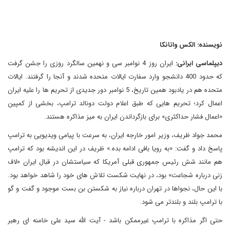
نویسنده: الکس واتانکا
دیپلماسی ایرانی:
ایران روز 4 نوامبر سی و نهمین سالگرد روزی را جشن گرفت
که حدود 400 دانشجو وارد سفارت ایالات متحده شدند و آنجا را گرفتند. ایالات
متحده هم در یادبود همین تاریخ، 5 نوامبر دور جدیدی از تحریم ها را علیه ایران
اعمال کرد؛ تحریم هایی که طبق اعلام دولت دونالد ترامپ، بخشی از کمپین
«اعمال فشار حداکثری» برای بازگرداندن ایران به میز مذاکره هستند.
محمد جواد ظریف، وزیر امور خارجه ایران، به سرعت با پیامی ویدیویی به ترامپ
پاسخ داد و گفت: «به رویا بافی ادامه بده.» ظریف در این اندیشه بود که ترامپ
هم مانند شش رئیس جمهوری قبلی آمریکا که سیاستشان در قبال ایران «لاف
زنی درباره شجاعت» بود، در نهایت شکست تلاش های خود را شاهد خواهد بود.
با این حال، نجواها در تهران درباره نیاز به شکستن بن بست موجود و گفت و گو
با ترامپ بلند و بلندتر می شود.
حتی اگر مذاکره با ترامپ غیرممکن باشد - آیت الله سید علی خامنه ای رهبر