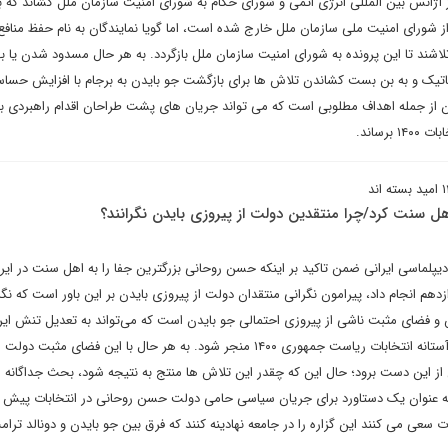
 آژانس بین المللی انرژی اتمی و شورای حکام به شورای امنیت سازمان ملل کشاند که ب
ز شورای امنیت ملی سازمان ملل خارج شده است، اما گویا نمایندگان به نام حفظ منافع
اشند تا این پرونده به شورای امنیت سازمان ملل بازگردد. به هر حال مسدود شدن یا به
یک و به بن بست کشاندن تلاش ها برای بازگشت جو بایدن به برجام با افزایش حسا
ان از جمله اهداف مطلوبی است که می تواند جریان های پشت طراحان اقدام راهبردی بر
رساند.
اهل سنت کرد/چرا منتقدین دولت از پیروزی بایدن نگرانند؟
دیپلماسی ایرانی ضمن تاکید بر اینکه حسن روحانی بزرگترین جفا را به اهل سنت در ای
م انجام داد، پیرامون نگرانی منتقدان دولت از پیروزی بایدن بر این باور است که نگر
س و فضای مثبت ناشی از پیروزی احتمالی جو بایدن است که می‌تواند به تعدیل تنش ایر
ایالات متحده آمریکا، آن هم در آستانه انتخابات ریاست جمهوری ۱۴۰۰ منجر شود. به هر حال با این فضای مثب
این دست برود؛ حال این که چقدر این تلاش ها منتج به نتیجه شود، بحث جداگانه 
 به عنوان یک دستاورد برای جریان سیاسی حامی دولت حسن روحانی در انتخابات پیش 
ت سعی می کنند این گزاره را در جامعه نهادینه کنند که فرق بین جو بایدن و دونالد ترا