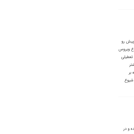
 پیش رو
وع ویروس
 تعطیلی
تر
 بر
 شیوع
ه و در