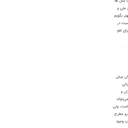
ا سال ها
 ملی و
تر بگویم
سیت در
ای لغو
ران بیش
انی
ان و
ت دولت می‌تواند
است، ولی
رو مطرح
مپ وجود