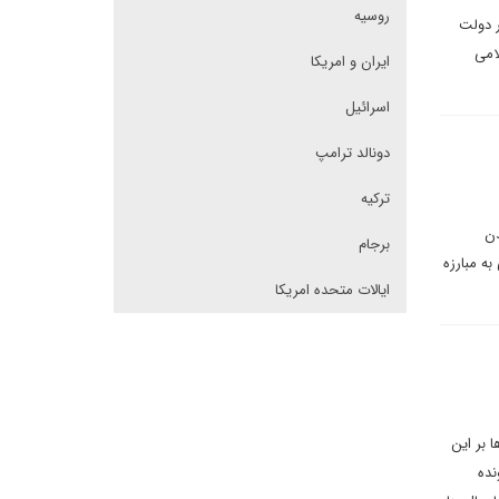
روسیه
ر دولت
امی
ایران و امریکا
اسرائیل
دونالد ترامپ
ترکیه
دن
برجام
به مبارزه
ایالات متحده امریکا
 بر این
نده