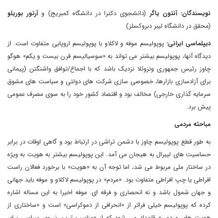
نویسندگان: آنتون یاگر
(دانشجوی دکترا در دانشگاه کمبریج) و
آرتور بوریلو
(محقق در دانشگاه لیبر دبروکسلز)
دیپلماسی ایرانی:
پوپولیسم موفه و لاکلاو با پوپولیسم اروپایی متفاوت است. از
دیدگاه آنها، پوپولیسم بیشتر می تواند به «سوسیالیسم قرن بیست و یکم» هوگو
چاوز رئیس جمهوری ونزوئلا نزدیک باشد که با اجماع/توافق واشنگتن (پیمانی
برای آزادسازی بازارها، خصوصی سازی شرکت های دولتی و سیاست های مشوق
سرمایه گذاری خارجی) مخالف بود و اقتصاد کشور خود را به سوی مصرف عمومی
پیش برد.
مباحثه مردمی
به طور قطع پوپولیسم چاوز با دشمن تراشی در ارتباط بود و گاهی اوقات در برابر
حساسیت های لیبرال به هیجان می آمد. این پوپولیسم بیشتر به هویت به ویژه
در ساختار ملی مربوط می شد، اما توجه آن به «هویت» با برخورد فعالان راست
افراطی یا چپ افراطی متفاوت بود. «مردم» در پوپولیسم لاکلاو و موفه باید جهانی
و جهان شمول باشد و نه انحصاری و فرقه ای. موفه اخیرا به این مساله اشاره
کرده که پوپولیسم خیلی فراتر از «انحرافی از دموکراسی» است و «ساختاری از
هویت های مردمی» قلمداد می شود که از «مناسب ترین نیروی سیاسی برای