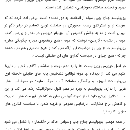
بهبود و تجدید ساختار دموکراسی» تشکیل شده است.
پوپولیسم جناح چپی موفه از انتقادها به دور نمانده است. برخی ادعا کرده اند که
هویت او و استراتژی رسانه محورش در حقیقت نوعی تسلیم در برابر دگم نو
لیبرال است و نه به چالش کشیدن آن. ویلیام دیویس در نقدر و بررسی کتاب
موفه در نشریه «گاردین» نوشت که موفه «هیچ رهنمودی درباره چگونگی مبارزه
پوپولیسم جناح چپی و موفقیت آن ارائه نمی کند و هیچ تضمینی هم نمی دهد»
چراکه «هیچ چیزی در سیاست گذاری های آن حقیقی نیست».
در اصل دیویس پوپولیست ها را به عدم توجه و نداشتن آگاهی کافی از تاریخ
متهم می کند. از دیدگاه او، موفه توانایی تشخیص پایه های حقیقی «لحظه اوج
پوپولیست» امروزی و چگونگی تعاملات آن با دیگر تمایلاد در دموکراسی های
غربی را ندارد. پوپولیسم به ویژه در عصر افول دموکراتیک رشد می کند و این
مساله دلایل زیادی دارد که از نمونه آنها می توان به کاهش فهرست های عضویت
و کاهش نرخ مشارکت، نارضایتی عمومی و غریبه شدن با سیاست گذاری های
حزبی اشاره کرد.
از همه مهمتر، پوپولیسم جناح چپ وسواس حاکم بر «گفتمان» را شامل می شود
که در این زمینه با سیاست های رسانه محور امروزی اشتراکاتی دارد.