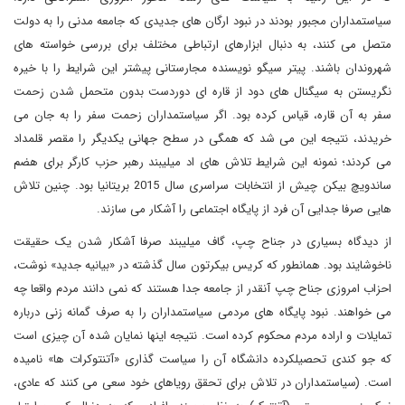
سیاستمداران مجبور بودند در نبود ارگان های جدیدی که جامعه مدنی را به دولت
متصل می کنند، به دنبال ابزارهای ارتباطی مختلف برای بررسی خواسته های
شهروندان باشند. پیتر سیگو نویسنده مجارستانی پیشتر این شرایط را با خیره
نگریستن به سیگنال های دود از قاره ای دوردست بدون متحمل شدن زحمت
سفر به آن قاره، قیاس کرده بود. اگر سیاستمداران زحمت سفر را به جان می
خریدند، نتیجه این می شد که همگی در سطح جهانی یکدیگر را مقصر قلمداد
می کردند؛ نمونه این شرایط تلاش های اد میلیبند رهبر حزب کارگر برای هضم
ساندویچ بیکن چیش از انتخابات سراسری سال 2015 بریتانیا بود. چنین تلاش
هایی صرفا جدایی آن فرد از پایگاه اجتماعی را آشکار می سازند.
از دیدگاه بسیاری در جناح چپ، گاف میلیبند صرفا آشکار شدن یک حقیقت
ناخوشایند بود. همانطور که کریس بیکرتون سال گذشته در «بیانیه جدید» نوشت،
احزاب امروزی جناح چپ آنقدر از جامعه جدا هستند که نمی دانند مردم واقعا چه
می خواهند. نبود پایگاه های مردمی سیاستمداران را به صرف گمانه زنی درباره
تمایلات و اراده مردم محکوم کرده است. نتیجه اینها نمایان شده آن چیزی است
که جو کندی تحصیلکرده دانشگاه آن را سیاست گذاری «آتنتوکرات ها» نامیده
است. (سیاستمداران در تلاش برای تحقق رویاهای خود سعی می کنند که عادی،