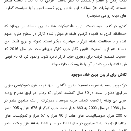
نمک زمین و معتبر (آتنتیک) به نظر برسند. افرادی که به دنبال کسب اعتبار
هستند (آتنتوکرات ها) عملکرد این تلاش برای کسب اعتبار را با سیاست گذاری
های میانه رو می سنجند.)
کندی در کتاب خود تحت عنوان «آتنتوکرات ها» به این مساله می پردازد که
«محافظه کاری به نادیده گرفتن طبقه فراموش شده کارگر در سطح ملی» متهم
شده و با مخالفت طبقه کارگر با مهاجرت درگیر است. نمونه او برای اثبات این
مساله هم اوِن اسمیت قانون گذار حزب کارگر بریتانیاست. در سال 2016 که
اسمیت تصمیم گرفت برای رهبری حزب کارگر نامزد شود، وانمود کرد که نام نوعی
قهوه لاته را نمی داند و آن را «قهوه کف دار» خواند.
تلاش برای از بین بردن خلاء موجود
درک پوپولیسم به تعریف اسمیت بدون نگاهی عمیق تر به افول دموکراسی حزبی
در اروپا دشوار است. در 30 سال گذشته، احزابی که زمانی در اروپا مطرح بودند
افولی بی وقفه را تجربه کردند: حزب سوسیال دموکرات از یک میلیون عضو در
سال 1986 در سال 2003 به 660 هزار عضو، حزب کارگر از 675 هزار و 905 عضو
به 200 هزار، سوسیالیست های هلند از 90 هزار به 57 هزار و کمونیست های
ایتالیا از نزدیک به 2 میلیون در سال 1980 در سال 1991 به 44 هزار و 775 عضو
کاهش یافت و اندکی بعد به کلی منحل شد.