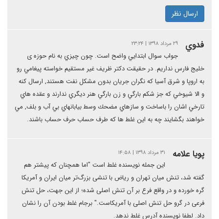
ارسال نظر
ﻓﺪﻭﻱ
۲۹ مرداد ۱۳۹۸ | ۲۳:۲۴
ﺟﻮاﺏ ﺳﻮال اﺑﺘﺪاﻳﻲ ﻭاﺿﺢ اﺳﺖ. ﭼﻮﻥ ﭼﻴﺰﻱ ﺑﻪ ﻧﺎﻡ ﺣﻮﺯﻩ ی
ﺧﻠﻴﺞ ﻓﺎﺭﺱ ﻧﺪاﺭﻳﻢ. ﺩﺭ ﺣﻘﻴﻘﺖ ﺩﻛﺘﺮ ﻇﺮﻳﻒ ﻏﻴﺮ ﻣﺴﺘﻘﻴﻢ ﺧﻮاﺳﺘﻪ ﭘﻴﻐﺎﻣﻲ ﺭﻭ
ﺑﻪ اﺭﻭﭘﺎ و ﺷﺮﻕ ﺁﺳﻴﺎ ﻛﻪ ﻧﮕﺮاﻥ ﺟﺮﻳﺎﻥ ﺑﺪﻭﻥ ﻣﺸﻜﻞ ﻧﻔﺖ ﻫﺴﺘﻨﺪ, اﺭﺳﺎﻝ ﻛﻨﻪ
و اﻻ ﺷﻴﻮﺧﻲ ﻛﻪ ﺟﺰ ﺷﻜﻢ ﺑﺎﺭﮔﻲ و ﺯﻥ ﺑﺎﺭﮔﻲ ﻫﻨﺮ ﺩﻳﮕﺮﻱ ﻧﺪاﺭﻧﺪ و ﻋﻘﺪﻩ ﻫﺎﻱ
ﺗﺎﺭﺧﻲ اﺷﺎﻥ ﺭا ﺑﺎﺳﺎﺧﺖ و ﺳﺎﺯﻫﺎﻱ ﻣﻀﺤﻚ ﻭﺳﻄ ﺑﻴﺎﺑﺎﻧﻬﺎﻱ ﺑﻲ ﺁﺏ و ﺑﻠﻒ, ﻣﻲ
ﺧﻮاﻫﻨﺪ ﺑﮕﺸﺎﻳﻨﺪ ﭼﻪ ﺑﻪ اﻳﻦ ﻏﻠﻄ ﻫﺎ ﻛﻪ ﻃﺮﻑ ﺣﺴﺎﺏ ﺣﺮﻑ ﺣﺴﺎب ﺑﺎﺷﻨﺪ.
پویا علامه
۳۱ مرداد ۱۳۹۸ | ۱۴:۵۸
این جمله نویسنده غلط است "اما همچنان که پیشتر هم
گفته شد، تنش میان تهران و ریاض با تنشی بزرگ‌تر میان ایران و آمریکا
گره خورده و در واقع فرع بر آن تنش اصلی شده؛ از این جهت، حل تنش
فرعی در گرو حل تنش اصلی با آمریکاست." برجام غلط بودن آن را نشان
داد. لطفا نویسنده آدرس غلط ندهد.