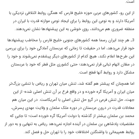
است.
از این رو، کشورهای عربی حوزه خلیج فارس که همگی روابط ائتلافی نزدیکی با
آمریکا دارند و به نوعی این روابط را برای ایجاد نوعی موازنه قدرت با ایران در
منطقه ضروری هم می‌دانند، روی خوشی به این پیشنهادها نشان نمی‌دهند.
3ـ هر چند ایران رسما همه کشورهای جنوبی خلیج فارس را مخاطب پیشنهادها
خود قرار می‌دهد، اما در حقیقت تا زمانی که عربستان آمادگی خود را برای بررسی
این طرح‌ها اعلام نکند، هیچ کدام از کشورهای دیگر پیشقدم نمی‌شوند و خود را
در مظان اتهام تبانی قرار نمی‌دهند؛ حتی کشوری مثل قطر که خود با عربستان
مشکل دارد و روابط آنها قطع است.
اما همچنان که پیشتر هم گفته شد، تنش میان تهران و ریاض با تنشی بزرگ‌تر
میان ایران و آمریکا گره خورده و در واقع فرع بر آن تنش اصلی شده؛ از این
جهت، حل تنش فرعی در گرو حل تنش اصلی با آمریکاست. در این میان هم
معادلات قدرت در درون عربستان در دوره ملک سلمان و ولایت عهدی پسرش،
محمد بن سلمان بیشتر از گذشته با دولت آمریکا گره خورده است؛ تا جایی که
مقتضیات پادشاهی بن سلمان در آینده اجازه نمی‌دهد ریاض به تنهایی و به دور از
روابط همپیمانی با واشنگتن اختلافات خود را با تهران حل و فصل کند.