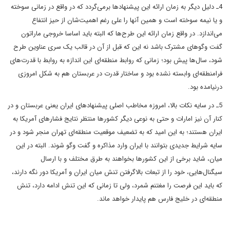
4ـ دلیل دیگر به زمان ارائه این پیشنهادها برمی‌گردد که در واقع در زمانی سوخته
و یا نیمه سوخته است و همین آنها را علی رغم اهمیت‌شان از حیز انتفاع
می‌اندازد. در واقع زمان ارائه این طرح‌ها که البته باید اساسا خروجی ماراتون
گفت وگوهای مشترک باشد نه این که قبل از آن‌ در قالب یک سری عناوین طرح
شود، سال‌ها پیش بود؛ زمانی که روابط منطقه‌ای این اندازه به روابط با قدرت‌های
فرامنطقه‌ای وابسته نشده بود و ساختار قدرت در عربستان هم به شکل امروزی
درنیامده بود.
5ـ در سایه نکات بالا، امروزه مخاطب اصلی پیشنهادهای ایران یعنی عربستان و در
کنار آن نیز امارات و حتی به نوعی دیگر کشورها منتظر نتایج فشارهای آمریکا به
ایران هستند؛ به این امید که به تضعیف موقعیت منطقه‌ای تهران منجر شود و در
سایه شرایط جدیدی بتوانند با ایران وارد مذاکره و گفت وگو شوند. البته در این
میان، شاید برخی از این کشورها بخواهند به طرق مختلف و با ارسال
سیگنال‌هایی، خود را از تبعات بالاگرفتن تنش میان ایران و آمریکا دور نگه دارند،
که باید این فرصت را مغتنم شمرد، ولی تا زمانی که این تنش ادامه دارد، تنش
منطقه‌ای در خلیج فارس هم پایدار خواهد ماند.