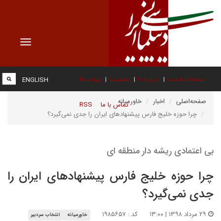
Toggle
vigation
صفحه نخست
درباره ما
عضویت
پیوند ها
ENGLISH
صفحه‌اصلی
اخبار
خاورمیانه
تماس با ما
RSS
چرا حوزه خلیج فارس پیشنهادهای ایران را جدی نمی‌گیرد؟
بی اعتمادی ریشه دار منطقه ای
چرا حوزه خلیج فارس پیشنهادهای ایران را
جدی نمی‌گیرد؟
۲۹ مرداد ۱۳۹۸ | ۱۳:۰۰
کد : ۱۹۸۵۶۵۷
خاورمیانه
انتخاب سردبیر