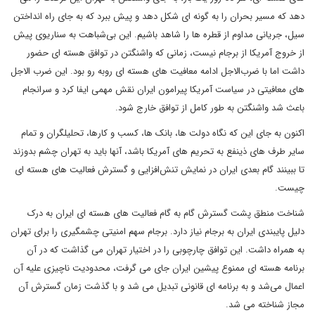
دهد که مسیر بحران را به گونه ای شکل دهد و پیش ببرد که به جای راه انداختن
سیل، جریانی مداوم از قطره ها را شاهد باشیم. این بی‌شباهت به سناریوی پیش
از خروج آمریکا از برجام نیست، زمانی که واشنگتن در توافق هسته ای حضور
داشت اما با ضرب‌الاجل ادامه معافیت های هسته ای روبه رو بود. این ضرب الاجل
های معافیتی در سیاست آمریکا پیرامون ایران نقش مهمی ایفا کرد و سرانجام
باعث شد واشنگتن به طور کامل از توافق خارج شود.
اکنون به جای این که نگاه دولت ها، بانک ها، کسب و کارها، تحلیلگران و تمام
سایر طرف های ذینفع به تحریم های آمریکا باشد، آنها باید به تهران چشم بدوزند
تا ببینند گام بعدی ایران در نمایش تنش‌افزایی و گسترش فعالیت های هسته ‌ای
چیست.
شناخت منطق پشت گسترش گام به گام فعالیت های هسته ای ایران به درک
دلیل پایبندی ایران به برجام نیاز دارد. برجام سهم امنیتی چشمگیری را برای تهران
به همراه داشت. این توافق چارچوبی را در اختیار تهران می گذاشت که در آن
برنامه هسته ای ممنوع پیشین ایران جای می گرفت، محدودیت ناچیزی علیه آن
اعمال می‌شد و به برنامه ای قانونی تبدیل می شد و با گذشت زمان گسترش آن
مجاز شناخته می شد.