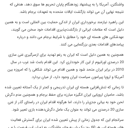
واشنگتن، آمریکا را به پیشنهاد زودهنگام پایان تحریم ها سوق دهد، هدفی که
نتیجه نهایی آن می تواند بازگشت ایالات متحده به تعهدات برجام باشد.
این راهبرد نیازمند برخورداری ایران از اندکی حمایت بین المللی است و به همین
دلیل است که مقامات ایرانی از بازگشت‌پذیری اقدامات خود سخن می گویند،
عهدشکنی های هسته ای خود را مطابق با شرایط برجام می دانند و درباره
پیامدهای اقدامات بعدی بزرگنمایی می کنند.
همچنین به همین دلیل است که ایران به رغم تهدید برای ازسرگیری غنی سازی
20 درصدی اورانیوم از این کار خودداری کرد. این اقدام باعث شد غرب در سال
2010 در برابر ایران متحد شود و همین اقدام می تواند شکافی را که امروزه بین
آمریکا و اروپا پیرامون سیاست ایران وجود دارد، از میان بردارد.
تا زمانی که تنش‌افزایی هسته ای ایران تدریجی و کمتر از یک آستانه تعیین شده
باشد، حامیان اروپایی ایران انگیزه مبارزه برای حفظ برجام و همچنین عدم‌ دگرش
لحن خود به بیانی جدی‌تر را دارند، اما هرگونه اقدام ایران در راستای گذر از غنی
سازی 20 درصدی می تواند به عنوان یک عامل دگرش‌دهنده بازی تعبیر شود.
سرانجام این که جدول زمانی از پیش تعیین شده ایران برای گسترش فعالیت
های هسته ای، هر 60 روز یک بار، به جای واشنگتن به تهران این فرصت را می