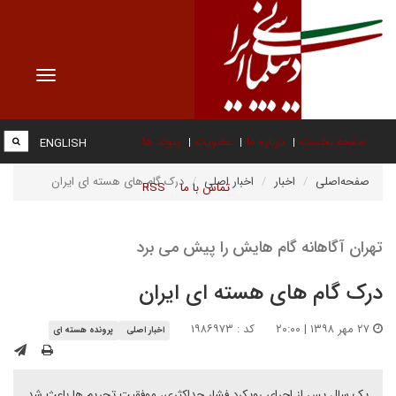
Toggle
vigation
صفحه نخست
درباره ما
عضویت
پیوند ها
ENGLISH
صفحه‌اصلی
اخبار
اخبار اصلی
درک گام های هسته ای ایران
تماس با ما
RSS
تهران آگاهانه گام هایش را پیش می برد
درک گام های هسته ای ایران
۲۷ مهر ۱۳۹۸ | ۲۰:۰۰
کد : ۱۹۸۶۹۷۳
اخبار اصلی
پرونده هسته ای
یک سال پس از اجرای رویکرد فشار حداکثری، موفقیت تحریم ها باعث شد