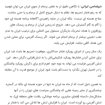
دیپلماسی ایرانی:
با نگاهی دقیق تر به نقض برجام از سوی ایران می توان فهمید
که به رغم فشار تحریم ها، نظام به دنبال خروج کامل از برجام و یا حتی ساخت
سلاح هسته ای نیست. بلکه ایران در سایه راهبردی آگاهانه برنامه هسته ای خود
را گام به گام گسترش می دهد. خروج تدریجی ایران از برجام و ریسک های
روزافزون با هدف تحریک بازیگران مسئول بین المللی برای ترغیب ایران به عدم
عقب نشینی بیشتر از برجام انجام می شوند. اگر ریسک آفرینی، برای عملی شدن
این هدف کافی نباشد، افزایش می یابند.
یک سال پس از اجرای رویکرد فشار حداکثری، موفقیت تحریم ها باعث شد ایران
برای خنثی کردن فشارها رویکرد شکیبایی‌اش را به تنش‌افزایی دگرش دهد. این
تنش‌ آفرینی فزاینده می تواند به نوبه خود اهرم لازم برای دگرش رویکرد واشنگتن
را در اختیار تهران بگذارد یا دست‌کم باعث شود ایران از موضع قدرت با آن مقابله
کند.
به همین دلیل است که از ماه مه ایران نه تنها در حوزه هسته ای بلکه در گستره‌
چشمگیری از سایر زمینه هایی که واشنگتن سیاست های تهران را در آنها
مشکل‌ساز دانسته (فضای سایبری، برنامه موشکی، رقابت های منطقه ای)، به
تنش آفرینی رو آورده است. ایران با افزایش تنش ها تلاش می کند با فشار بر