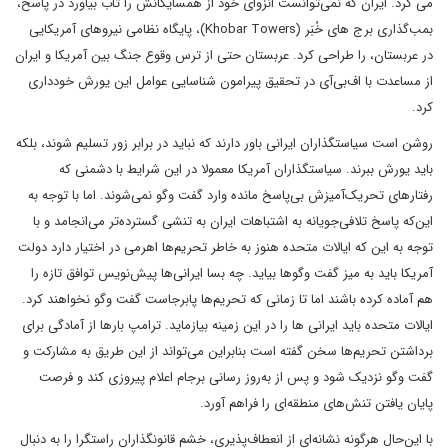
می کرد. ایران که نمی‌توانست انزوای خود از همسایگانش را تاب بیاورد در پاسخ،
بمب‌گذاری برج های خُبَر (Khobar Towers)، پایگاه نظامی نیروهای آمریکایی
در عربستان، را طراحی کرد. عربستان حتی از ترس وقوع جنگ بین آمریکا و ایران
از مساعدت با اف‌بی‌آی در تحقیق پیرامون شناسایی عوامل این یورش خودداری
کرد.
روشن است سیاستگذاران ایرانی باور دارند که نباید در برابر زور تسلیم شوند، بلکه
باید یورش ببرند. سیاستگذاران آمریکا معمولا در این شرایط با دشمنی که
رفتارهای تحریک‌آمیزش بی‌پاسخ مانده وارد گفت وگو نمی‌شوند. اما با توجه به
این‌که پاسخ تلافی‌جویانه به اشتباهات ایران به تنشی گسترده‌تر می‌انجامد و با
توجه به این که ایالات متحده هنوز به خاطر تحریم‌ها اهرمی در اختیار دارد دولت
آمریکا باید به میز گفت وگوها بیاید. چه بسا ایرانی‌ها پیش‌نویس توافق تازه را
هم آماده کرده باشند اما تا زمانی که تحریم‌ها پابرجاست گفت وگو نخواهند کرد.
ایالات متحده باید ایرانی ها را در این زمینه بیازماید. ترامپ بارها از آمادگی برای
برداشتن تحریم‌ها سخن گفته است بنابراین می‌تواند از این طریق به مشارکت و
گفت وگو نزدیک شود و پس از به‌‌روز رسانی برجام اعلام پیروزی کند و فرصت
پایان یافتن تنش‌های منطقه‌ای را فراهم آورد.
با این‌حال هرگونه نشانه‌ای از انعطاف‌پذیری، خشم قانونگذاران راستگرا را به دنبال