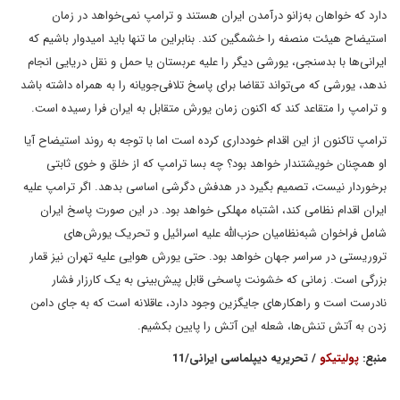
دارد که خواهان به‌زانو درآمدن ایران هستند و ترامپ نمی‌‌خواهد در زمان
استیضاح هیئت منصفه را خشمگین کند. بنابراین ما تنها باید امیدوار باشیم که
ایرانی‌ها با بدسنجی، یورشی دیگر را علیه عربستان یا حمل و نقل دریایی انجام
ندهد، یورشی که می‌تواند تقاضا برای پاسخ تلافی‌جویانه را به همراه داشته باشد
و ترامپ را متقاعد کند که اکنون زمان یورش متقابل به ایران فرا رسیده است.
ترامپ تاکنون از این اقدام خودداری کرده است اما با توجه به روند استیضاح آیا
او همچنان خویشتندار خواهد بود؟ چه بسا ترامپ که از خلق و خوی ثابتی
برخوردار نیست، تصمیم بگیرد در هدفش دگرشی اساسی بدهد. اگر ترامپ علیه
ایران اقدام نظامی کند، اشتباه مهلکی خواهد بود. در این صورت پاسخ ایران
شامل فراخوان شبه‌نظامیان حزب‌الله علیه اسرائیل و تحریک یورش‌های
تروریستی در سراسر جهان خواهد بود. حتی یورش هوایی علیه تهران نیز قمار
بزرگی است. زمانی که خشونت پاسخی قابل پیش‌بینی به یک کارزار فشار
نادرست است و راهکارهای جایگزین وجود دارد، عاقلانه است که به جای دامن
زدن به آتش تنش‌ها، شعله این آتش را پایین بکشیم.
منبع:
پولیتیکو
/ تحریریه دیپلماسی ایرانی/11