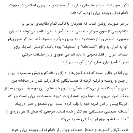
تکرار سرنوشت سردار سلیمانی برای دیگر مسئولان جمهوری اسلامی در صورت
اقدام تلافی‌جویانه ایران تهدید کرده‌اند!
در هر صورت، روشن است که همزمان با تأکید تمام مقام‌های ایرانی بر
انتقام‌جویی از خون سردار سلیمانی، دولت آمریکا علی‌الظاهر می‌کوشد تا سران
جمهوری اسلامی را از دست زدن به چنین حرکتی منصرف کند. اما اگر لحن پیام
آنها به ایران به واقع "گستاخانه" و "سخیف" بوده باشد، کوشش آمریکا برای
انصراف ایران از انتقامجویی را باید اقدامی صوری و در حقیقت حرکتی
تحریک‌آمیز برای عملی کردن آن تفسیر کرد!
این اما در حالی است که تمام کشورهای دارای رابطه کم و بیش مناسب با ایران
از چین و روسیه و ترکیه گرفته تا همسایگانی که از درگیر شدن در مناقشه بین
ایران و آمریکا پرهیز می‌کنند، همگی بر لزوم خویشتن‌داری دو طرف برای پرهیز از
جنگ اصرار می‌ورزند. طبعاً روی همه آنها در درجه نخست به ایران است چرا که
آمریکا پیش از این ضربه خود را وارد کرده است. این مضمون حتی در پیام
آیت‌الله سیدعلی سیستانی هم تکرار شده است، مرجعی که بیش از هر دوره‌ای از
آینده منطقه و عراق ابراز نگرانی شدید می‌کند.
علت نگرانی کشورها و محافل مختلف جهانی از اقدام تلافی‌جویانه ایران هیچ