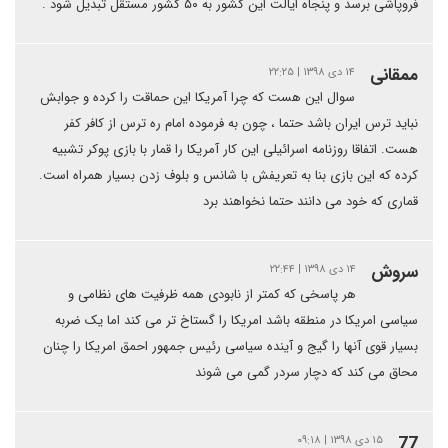
فروپاشی برسد و پنجاه ایالت این کشور به ۵۰ کشور مستقل تبدیل شود .
ممقانی
۱۴ دی ۱۳۹۸ | ۲۲:۲۵
سوال این هست که چرا آمریکا این حماقت را کرده و جوابش
نباید ترس ایران باشد حتما ، چون به فرموده امام ره ترس از کافر کفر
هست. اتفاقا روزنامه اسرائیلی این کار آمریکا را قمار با بازی پوکر تشبیه
کرده که این بازی بنا به تعریفش با شانس و بلوف زدن بسیار همراه است.
قماری که خود می دانند حتما نخواهند برد
سروش
۱۴ دی ۱۳۹۸ | ۲۲:۴۴
هر پاسخی که کمتر از نابودی همه ظرفیت های نظامی و
سیاسی امریکا در منطقه باشد امریکا را گستاخ تر می کند اما یک ضربه
بسیار قوی آنها را گیج و آینده سیاسی رئیس جمهور احمق امریکا را چنان
محاق می کند که دچار سردر گمی می شوند
77
۱۵ دی ۱۳۹۸ | ۰۹:۱۸