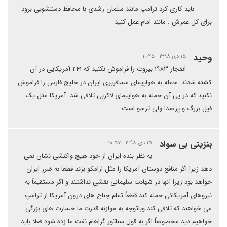
باید کاری کرد ترامپ مانند سلمان رشدی با محافظ دستشویی برود
برای کل عمرش . مانند امام عمل کنید
وحید
۱۵ دی ۱۳۹۸ | ۱۰:۲۵
انفجار ۱۹۸۳ بیروت را فراموش نکنید که ۲۴۱ آمریکایی در آن
کشته شدند. حمله به هواپیمای مسافربری ایران در خلیج فارس را فراموش
نکنید که در پی آن حمله به هواپیمای لاکربی تلافی شد. آمریکا مثل یک
فیل بزرگ و پرصدا ولی ترسو است.
بنزینی بی سواد
۱۵ دی ۱۳۹۸ | ۱۰:۵۷
به نظر بنده ایران از خود هیچ واکنشی نشان نمی
دهد زیرا اگر منافع دوستان آمریکا را مثل ارامکو بزند قطعاً به ضرر ایران
خواهد بود زیرا آنها در شهادت سلیمانی نقشی نداشتند و اگر مستقیماً به
نیروهای آمریکائی حمله کند قطعاً تمام جناح های درون آمریکا از ترامپ
می خواهند که تلافی کند وباتوجه به موازنه قدرت ما خسارت های بزرگی
خواهیم دید مخصوصاً اگر به قول سناتور گراهام نفت ما زده شود فعلا باید