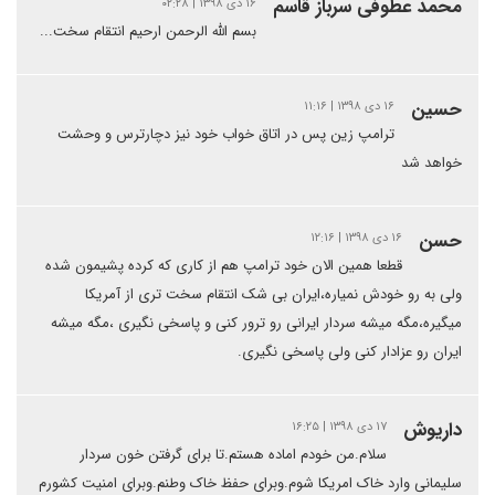
محمد عطوفی سرباز قاسم
۱۶ دی ۱۳۹۸ | ۰۲:۲۸
بسم الله الرحمن ارحیم انتقام سخت...
حسین
۱۶ دی ۱۳۹۸ | ۱۱:۱۶
ترامپ زین پس در اتاق خواب خود نیز دچارترس و وحشت
خواهد شد
حسن
۱۶ دی ۱۳۹۸ | ۱۲:۱۶
قطعا همین الان خود ترامپ هم از کاری که کرده پشیمون شده
ولی به رو خودش نمیاره،ایران بی شک انتقام سخت تری از آمریکا
میگیره،مگه میشه سردار ایرانی رو ترور کنی و پاسخی نگیری ،مگه میشه
ایران رو عزادار کنی ولی پاسخی نگیری.
داریوش
۱۷ دی ۱۳۹۸ | ۱۶:۲۵
سلام.من خودم اماده هستم.تا برای گرفتن خون سردار
سلیمانی وارد خاک امریکا شوم.وبرای حفظ خاک وطنم.وبرای امنیت کشورم