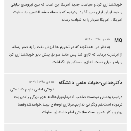
خویشتنداری کرد.و سیاست جدید آمریکا این است که بین نیروهای نیابتی
و خود ایران فرقی نمی گذارد .ودیدیم که با حمله حشد الشعبی به سفارت
آمریکا ، آمریکا سردار را به شهادت رساند
MQ
۱۵ دی ۱۳۹۸ | ۱۴:۴۰
به نظر من همانگونه که در تحریم ها فروش نفت را به صفر رساند
از ابرقدرت برماید که کاری کند پس مانند سوابق پیش بایو خویشتنداری کرد
و راه را برای دست اندازی مستکبر باز نگذاشت.
دکترهدایی-هیات علمی دانشگاه
۱۵ دی ۱۳۹۸ | ۱۶:۳۰
تاوقتی امامی داریم که دستی
درغیب ودستی دردست صاحب الامرداردوبارهافتنه های بزرگی رامدیریت
فرموده است.غم ونگرانی نداریم.هرکاری اوصلاح ببیند.خواهدشدوقطعا
بهترین کار همان است.سلامتی امام خامنه ای صلوات