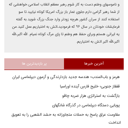
و ناموسهای وطنم.دست به کار شوم.رهبر معظم انقلاب اسلامی.خواهشی که
از شما رهبر گرامی دارم.جلوی غمار باز بزرگ امریکا کوتاه نیایید.تا سو
استفاده کنند از سران کشور.هرچه زودتر وارد جنگ بزرگ شوید.به گفته
فرمایشات خودتان در سال ۹۶ که فرمودید،اتش به اختیاریم.عمل کنید.من
یه ایرانی هستم.وبرای حفظ هم وطنم تا پای مرگ کوتاه نمیام. الله اکبر،الله
اکبر،الله اکبر.اتش به اختیاریم.
آخرین خبرها
پر بازدیدترین ها
هرمز و باب‌المندب؛ هندسه جدید بازدارندگی و آزمون دیپلماسی ایران
قفقاز جنوبی؛ خلیج فارسِ آینده اوراسیا
بازگشت به استراتژی هزار ضربه چاقو
پویایی دستگاه دیپلماسی در گذرگاه شانگهای
مقاومت عراق پاسخ به حملات متجاوزانه به حشد الشعبی را به تعویق
انداخت