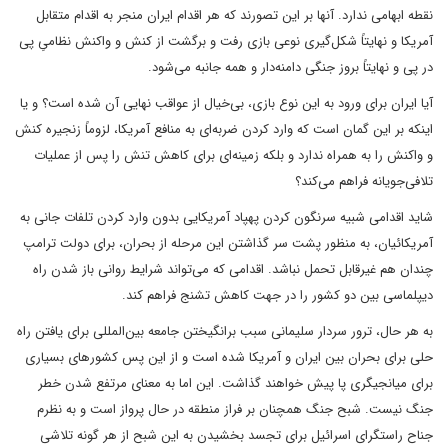
نقطه ابهامی ندارد. آنها بر این تصورند که هر اقدام ایران منجر به اقدام متقابل
آمریکا و نهایتاً شکل‌گیری نوعی بازی رفت و برگشت از کنش و واکنش نظامیِ پی
در پی و نهایتاً بروز جنگی دامنه‌دار و همه جانبه می‌شود.
آیا ایران برای ورود به این نوع بازی، بی‌خیال از عواقب نهایی آن شده است؟ و یا
اینکه بر این گمان است که وارد کردن ضربه‌ای به منافع آمریکا، لزوماً زنجیره کنش
و واکنش را به همراه ندارد و بلکه زمینه‌ای برای کاهش تنش را پس از عملیات
تلافی‌جویانه فراهم می‌کند؟
شاید اقدامی شبیه سرنگون کردن پهپاد آمریکایی بدون وارد کردن تلفات جانی به
آمریکائیان، به منظور پشت سر گذاشتن این مرحله از بحران، برای دولت ترامپ
چندان هم غیرقابل تحمل نباشد. اقدامی که می‌تواند شرایط روانی باز شدن راه
دیپلماسی بین دو کشور را در جهت کاهش تشنج فراهم کند.
به هر حال، ترور سردار سلیمانی سبب برانگیختن جامعه بین‌المللی برای یافتن راه
حلی برای بحران بین ایران و آمریکا شده است و از این پس کشورهای بسیاری
برای میانجیگری پا پیش خواهند گذاشت. این اما به معنای مرتفع شدن خطر
جنگ نیست. شبح جنگ همچنان بر فراز منطقه در حال پرواز است و به نظرم
جناح راستگرای اسرائیل برای تجسد بخشیدن به این شبح از هر گونه تلاشی