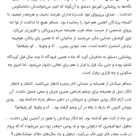
نگاه‌ها به روشنایی کم‌رمق دمشق یا آن‌گونه که اغیار می‌خوانندش داماسکوس
انداخت... صدای بی‌پروای عود شب‌زنده‌داران هرچند نحیف و هرچقدر ضعیف تا
آشیانه پرندگان آهنین هم خود را رسانیده بود. مسافر هیچ ابا نداشت از نوا اما
پروای شخصی از حرمت عمله طرب همیشه سربه‌زیری‌اش را افزون‌تر می‌کرد.
توی گوشش صدایی مکرر می‌شنید از سالیانی که تا همین پای پلکان هواپیما
برایش استمرار داشته است، ممد نبودی ببینی،... آه و واویلا... کو رفیقانم؟
روشنایی دمشق به خاطرش آورد که جاده همین فرودگاه تا چند سال قبل آوردگاه
اشقیا بوده و حتی یک قرار یا فرار را هم برای اهالی دشوار می‌نمود، اما امروز چه
سکوتی و چه قراری برقرار است.
مسافر سبک‌تر از همیشه بر صندلی کنار پنجره انتظار می‌کشید. انتظار و انتظار
انگار نسل او همیشه برای چشم به‌راهی صبری جزیل و سعی جمیل داشت. آن
شب آرام انگار رودی جوشان و خروشان در ذهن مسافر به‌راه انداخته بود... رودی
چونان کارون که بارها با رفقا در آن وضو گرفته بود... آه و واویلا کو رفیقانم؟
دی ماه از ثلث هم گذشته بود، اما انگار بیدادش را هنوز در آستین نهان داشت....
به‌قول تنها قیصری که دزفولی بود و نه رومی «چقدر زود دیر می‌شود» آه که پرواز
در شب چقدر فکر توی فکر می‌آورد، دزفول و یاد سال‌های دفاع، موشک‌های 9