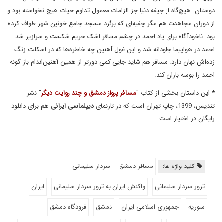
دوستان. هیچ‌گاه از جیفه دنیا جز الزامات معمول تداوم حیات هیچ نخواسته بود و
از دوران مجاهدت هم مگر چفیه‌ای که برگرد مسجد جامع خونین شهر طواف کرده
بود. ناخودآگاه برای یاد احمد در چشم مسافر اشک حریم شکست و سرازیر شد...
احمد در هواپیما جاودانه شد و این غول آهنین چه خاطره‌ها که در اسکلت زنگ
زده‌اش نهان دارد. مسافر هم شاید جایی کمی دورتر از همین آهنین‌اندام باز گونه
احمد را بوسه باران کند.
*
این داستان بخشی از کتاب "
مسافر پرواز دمشق و چند روایت دیگر
" نشر
تندیس، 1399، چاپ تهران است که در تارنمای
دیپلماسی ایرانی
هم برای دانلود
رایگان در اختیار است.
کلید واژه ها:
مسافر دمشق
سردار سلیمانی
ترور سردار سلیمانی
واکنش ایران به ترور سردار سلیمانی
ایران
سوریه
جمهوری اسلامی ایران
دمشق
فرودگاه دمشق