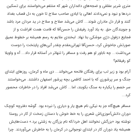
متری شریر عفلقی و ضجه‌های داغداران شهر که منتقم می‌خواستند برای تسکین
دردها و نبود و نمی‌دادند اهالی یا ایادی صاحب سلاح تا خون به دل قصاب بغداد
کنند و قرار دل مادران شوند... کاش می‌شد صلاح و سلاح در ید مردان مرد باشد
و جویندگان حق. به یاد آورد رفیقش را حسن‌آقا که قامت همت افراشت و از
فجایع دزفول دژی موشکی بنا نهاد. لبخندی ملایم به رسم همیشه بر خطوط عمیق
صورتش جاخوش کرد، حسن‌آقا تهرانی‌مقدم چقدر آبی‌های پایتخت را دوست
می‌داشت... چه ناباور او هم رفت و مسافر را تنهاتر در آستانه قرار داد... آه و واویلا
کو رفیقانم؟
آرام بود و زیر لب برای رفتگان فاتحه می‌خواند... دی ماه و کرمان، روزهای ابتدای
جنگ و سر پرشوری که با احمد کاظمی بچه پرشور اصفهان داشتند. می‌خواستند
سر خصم را یکباره به سنگ بکوبند، اما... کاش می‌شد افراد را در خاطرات محصور
کرد...
مسافر هیچ‌گاه جز به نیکی نام هیچ یار و دیاری را نبرده بود. گوشه دفترچه کوچک
دوران دانش‌آموزی‌اش شعری را به خط خوش با دستان زمخت از کار در روستا
نوشته بود «بزرگش نخوانند اهل خرد/که نام بزرگان به زشتی برد.» دست‌هایش
همیشه یاد دوران کار در ابتدای نوجوانی در کرمان را به خاطرش می‌آوردند. چرا