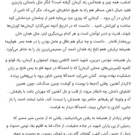
امشب همه چیز و همه‌کس یاد کرمان گرفته است؟ انگار مثل باستانی پاریزی
فقید خیال ذهن مسافر هم راه به هیچ خاطره‌ای نمی‌داد، مگر آن که نامی از
کرمان در آن برود... کرمانی که روزی مرد بی‌مایه قجر از چشمان مردمانش کوه
ساخت و کورانش نامید... دانست که در تاریخ آنچه نمی‌گذارد کرمان‌ها کوران‌ها
شوند، قدرت و تدبر توأمان است و هر کدام بی‌دیگری ابتر، مثل همان خان
بی‌مقدار قاجار... دانست و چه نیکو هم عاقل و عامل بودن را در همه عمر. هواپیما
همیشه برایش طعم تلخ یاد فقدان احمد آن صمیمی‌ترین یار را به خاطر می‌آورد.
یار همیشه، مونس دیرین، شهید احمد کاظمی پیوند اصفهان و کرمان، یاد قوتو و
کلمپه (شیرینی‌های محلی کرمان) که با احمدآقا در جبهه فاو به یمن فتح بر زبان
خشکیده نهاده بودند. گمان نمی‌کرد احمدآقا چنین ناباور برود با بی‌وفایی پرنده
لاکردار آهنین. وقتی آدم‌ها با پوست و گوشت چنین سنگ‌اند، چون همین
اشقیای داعش چه انتظار مروت از قلب و بال آهنین که مهربان باشد با رفیقش...
آه و واویلا کو رفیقانم. حاضر بود هستش را نیست کند، شاید لبخند احمد را باز
جایی، کناری یا خیالی ببیند، احمدآقا دیدار به قیامت.
اواخر زیادتر از همیشه به رفتن می‌اندیشید، رفتنی نه از جنس سیر مسیر که
رحیلی از پی یاران شهید در جاده حقیقت، از خاک فنا به اقلیم بقا، نوعی حدوث و
نزول از جنس آیتی الهی، گونه‌ای گام زدن و تمنای رسیدن به دوست و جمع