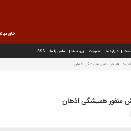
خاورمیانه
خست
درباره ما
عضویت
پیوند ها
تماس با ما
RSS
قلب‌ها، قاتلش منفور همیشگی اذهان
لش منفور همیشگی اذهان