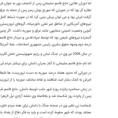
اما دوران طلایی حاج قاسم سلیمانی پس از انتصاب وی به عنوان فرم
نظاره گر بود که در صورتی که جورج بوش پسر پس از حمله به عراق
گرفت ایران بود و می توان پیش بینی کرد که در صورت تسلط کامل
نیروهای آمریکایی از مناطق غیر نفتی خاورمیانه، گروهای تروریستی
کنونی وضعیت امنیتی مشابهی مانند عراق و سوریه داشت. اگر چنین
گسترده نیروهای شیعی بود که توسط سپاه قدس و سردار حاج قاسم 
درجه دوم وجهه حقوق بشری رئیس جمهوری اصلاحات، عملا آمریکا نتوا
در سال 2006 نیز وی در جنگ لبنان و رژیم صهیونیستی نقش آفرینی کرد.
اما نام حاج قاسم سلیمانی تا آغاز بحران داعش برای بیشتر مردم ایر
در دورانی که حدود هفتاد درصد سوریه به دست تروریست ها اشغال 
امرش به کمک بشار اسد شتافتند و نقاط مختلف سوریه را از تروری
در زمان محاصره پانزده روزه شهر حلب توسط داعش، حاج قاسم شهر ر
پس از پانزده روز شکسته شد و بلافاصله وی نقشه آزادی نبل الزهرا 
شجاعت بی نظیر وی در صحنه جنگ با داعش برای همه مردم خاورمیانه 
معتقد بودند که شهر سقوط کرده است و باید به فکر دفاع از بغداد ب