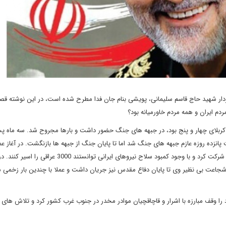
ردار شهید حاج قاسم سلیمانی، پویشی بنام جان فدا مطرح شده است، در این نوشته قصد
دم ایران و همه مردم خاورمیانه بود؟
بلای چهار و پنج بود، در جبهه های جنگ حضور داشت و بارها مجروح شد. سه ماه پس 
نزده روزه عازم جبهه های جنگ شد اما تا پایان جنگ از جبهه ها بازنگشت. در آغاز عم
المبین سردار قاسم سلیمانی با وجود اینکه زخمی بود در این عملیات شرکت کرد و با وجود کمبود سلاح نیروهای ایرانی تو
 شجاعت بی نظیر وی تا پایان دفاع مقدس نیز جریان داشت و عملا با چندین بار زخمی 
های دفاع مقدس در بازه زمانی 1367 تا 1376 عمر خود را وقف مبارزه با اشرار و قاچاقچیان موادر مخدر در جنوب غرب کشور کرد و تلاش 