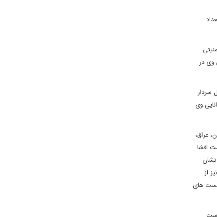
داد
منیتی
 وی در
ل سردار
نایی وی
، عراق،
ست افشا
 نشان
ز از
شکست های
است