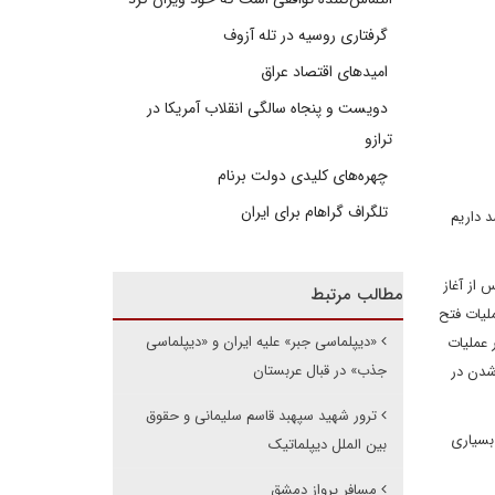
گرفتاری روسیه در تله آزوف
امیدهای اقتصاد عراق
دویست و پنجاه سالگی انقلاب آمریکا در
ترازو
چهره‌های کلیدی دولت برنام
تلگراف گراهام برای ایران
 داریم
از آغاز
مطالب مرتبط
لیات فتح
«دیپلماسی جبر» علیه ایران و «دیپلماسی
انستند 3000 عراقی را اسیر کنند. در عملیات
جذب» در قبال عربستان
شدن در
ترور شهید سپهبد قاسم سلیمانی و حقوق
های بسیاری
بین الملل دیپلماتیک
مسافر پرواز دمشق