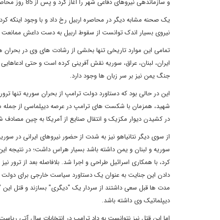
و سازماندهی نیروهای دفاعی شهر را آغاز کرد و پس از 85 روز محاصره، در 8 شهریور 1393 محاصره آمرلی شکسته شد.
یک صحنه مشابه دیگر در محاصره اربیل رخ داد و با وجود اینکه کرده
نیروی بسیار اندک توانست از سقوط اربیل به دست داعش ممانعت ک
تمامی این موارد تاریخی تنها بخشی از رشادت های وی در بحران ها
ایران، لبنان، عراق، سوریه نقش آفرینی کرده است و حتی ادعاهایی
جنگ یمن نیز بر سر زبان ها وجود دارد.
این در حالی بود که دستاورد دولت ترامپ از بحران سوریه تنها ترو
شهید، همزمان با شکست های ترامپ در عرصه دیپلماسی از جمله سیا
در کشیدن دیوار مکزیک و انتقال صنایع از آمریکا به چین مصادف 
از سوی دیگر نتانیاهو نیز به شدت از حضور نیروهای ایرانی در سور
سوریه و لبنان و یمن داشته باشد بسیار هراس داشت؛ در نتیجه این 
کرد، با همکاری اسرائیل طراحی و اجرا شد. بلافاصله بعد از ترور نیز
دادن این جنایت به عنوان یک دستاورد سیاست خارجی برای دولت تر
مدت ها قبل سعی داشتند از سردار یک "دیگری" بسازند و قتل این
دیپلماتیک وی داشته باشد.
اما این قتل نیز نتوانست به داد ترامپ در انتخابات سال آتی ریاست