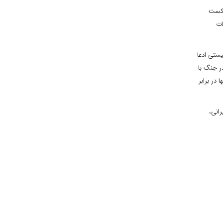
 شکست
ات
ستی ادعا
ر جنگ با
در برابر
انی،