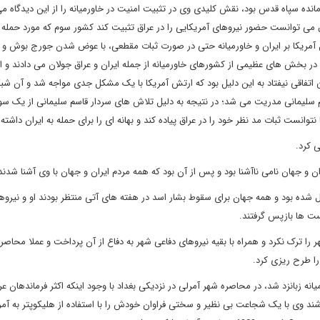
انده سپاه قدس بود، نقش کلیدی وی در تثبیت امنیت در خاورمیانه را از این دیدگاه م
 می توانست حضور نیروهای آمریکایی را در عراق تثبیت کند کشور سوم که مورد حمله ق
 آمریکا بر ایران و خاورمیانه حتی در صورت ثبات مقطعی، با عوض شدن جورج بوش و
 در بخش های عظیمی از کشورهای خاورمیانه از جمله ایران و عراق جولان می دادند و ا
 اتفاقی نیفتاد به این دلیل بود که ارتش آمریکا با یک مشکل جدی مواجه شد و آن شب
سلیمانی مدریت می شد؛ در نتیجه به دلیل تلاش های سردار قاسم سلیمانی از یک سو 
نست ثبات مد نظر خود را در عراق پیاده کند و بهانه ای را برای حمله به ایران داشته
ان و جهان نامی ناآشنا بود و پس از آن بود که همه مردم ایران و جهان با وی آشنا شدند
شده بود و همه جهان برای سقوط بشار اسد در هفته های آتی منتظر بودند او و نیرو
ست ها بازپس گرفتند.
ا ترک نکرد و همراه با بقیه نیروهای دفاعی شهر به دفاع از آن پرداخت و عملا محاص
را طرح ریزی کرد.
زبانزد شد، در محاصره شهر آمرلی در نزدیکی بغداد با وجود اینکه اکثر فرماندهان عر
اشند وی با یک شجاعت بی نظیر و سختی فراوان خودش را با استفاده از هلیکوپتر به آمر