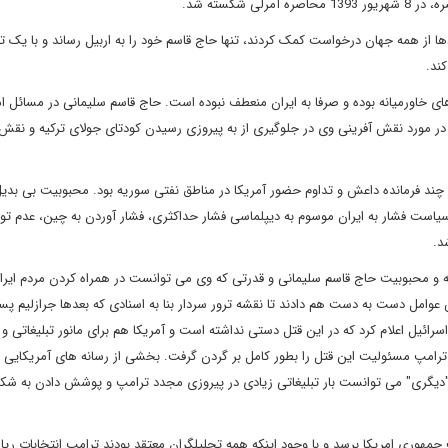
ا از همه جهان درخواست کمک کردند، تنها حاج قاسم خود را به اربیل رساند و با یک تع
ند.
ی خاورمیانه بوده و صرفا به ایران منعطف نبوده است. حاج قاسم سلیمانی در مسائل ا
 در مورد نقش آفرینی وی در جلوگیری از به پیروزی رسیدن کودتای جولای ترکیه و نقش
ر چند فرمانده داعش و تداوم حضور آمریکا در مناطق نفتی سوریه بود. محبوبیت بی بدی
ست فشار به ایران موسوم به دیپلماسی فشار حداکثری، فشار آوردن به چین، عدم توا
شد.
یه و محبوبیت حاج قاسم سلیمانی و قدرتی که وی می توانست در همراه کردن مردم ایران
عوامل دست به دست هم دادند تا نقشه ترور سردار بنا به اسنادی که بعدها جرازلیم پ
 اسرائیل اعلام کرد که در این قتل دستی نداشته است و آمریکا هم برای مانور تبلیغاتی و
امپ مسئولیت این قتل را بطور کامل بر گردن گرفت. بخشی از رسانه های آمریکایی نی
 "دیگری" می توانست بار تبلیغاتی زیادی در پیروزی مجدد ترامپ و پوشش دادن به 
 جمهوری امریکا برسد و با وجود اینکه همه تحلیلگران معتقد بودند ترامپ انتخابات ری