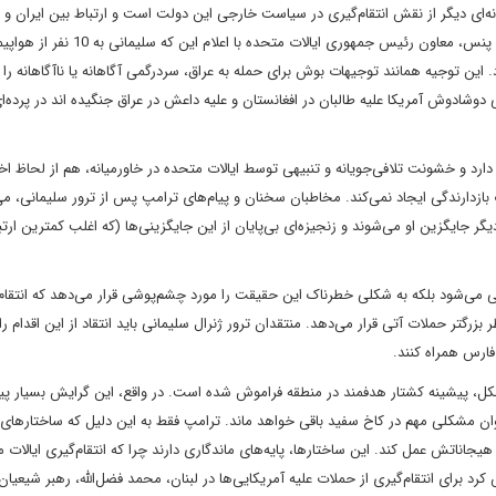
ای دیگر از نقش انتقام‌گیری در سیاست خارجی این دولت است و ارتباط بین ایران و ا
تلافی‌جویانه آمریکا برای حوادث 11 سپتامبر را نشان می‌دهد. مایک پنس، معاون رئیس جمهوری ایالات
ن داد. این توجیه همانند توجیهات بوش برای حمله به عراق، سردرگمی آگاهانه یا ناآگاهانه را 
دوشادوش آمریکا علیه طالبان در افغانستان و علیه داعش در عراق جنگیده اند در پرده‌ای 
ه دارد و خشونت تلافی‌جویانه و تنبیهی توسط ایالات متحده در خاورمیانه، هم از لحاظ اخ
دارندگی ایجاد نمی‌کند. مخاطبان سخنان و پیام‌های ترامپ پس از ترور سلیمانی، می‌
 جایگزین او می‌شوند و زنجیزه‌ای بی‌پایان از این جایگزینی‌ها (که اغلب کمترین ارتب
دفهمی می‌شود بلکه به شکلی خطرناک این حقیقت را مورد چشم‌پوشی قرار می‌دهد که انتقام
گتر حملات آتی قرار می‌دهد. منتقدان ترور ژنرال سلیمانی باید انتقاد از این اقدام را 
فارس همراه کنند.
شکل، پیشینه کشتار هدفمند در منطقه فراموش شده است. در واقع، این گرایش بسیار پ
ن مشکلی مهم در کاخ سفید باقی خواهد ماند. ترامپ فقط به این دلیل که ساختارهای ا
جاناتش عمل کند. این ساختارها، پایه‌های ماندگاری دارند چرا که انتقام‌گیری ایالات 
 کرد برای انتقام‌گیری از حملات علیه آمریکایی‌ها در لبنان، محمد فضل‌الله، رهبر شیعیان،