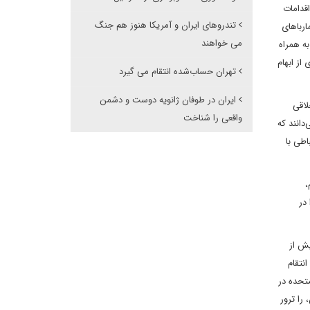
قدامات
تندروهای ایران و آمریکا هنوز هم جنگ
 متحده با اعلام این که سلیمانی به 10 نفر از هواپیمارباهای
می خواهند
به همراه
از ابهام
تهران حساب‌شده انتقام می گیرد
ایران در طوفان ژانویه دوست و دشمن
لاقی
واقعی را شناخت
دانند که
اطی با
،
در
یش از
نتقام
متحده در
 را ترور