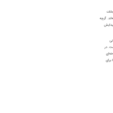
انات
اند. گرچه
ته است. پاسخ آمریکا به حملات 11 سپتامبر به پیدایش
نی
ت. در
ه‌ای
 برای