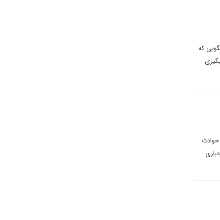
گویی که
یگیری
اند. سیر حوادث
دباری