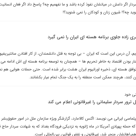
دار اگر داعش در میانشان نفوذ کرده باشد و ما نفهمیم چه؟ پاسخ داد اگر فغان انسانیت 
وید چه؟! شیون زنان و کودکان را نمی شنوید؟!
 زاده جلوی برنامه هسته ای ایران را نمی گیرد
یم، آن درس این است که ایران – بی توجه به قتل دانشمندان، از کار افتادن سانتیریفیوژ
 بودن اقتصاد به خاطر تحریم ها – همچنان به توسعه برنامه هسته ای اش ادامه می د
 توافق هسته ای، ذخیره اورانیوم ایران هشت برابر شده است. حتی حملات هوایی هم نمی
کن کنند، هرچند ممکن است منطقه را به یک جنگ تمام عیار بکشانند.
تی خود
 ترور سردار سلیمانی را غیرقانونی اعلام می کند
لماسی ایرانی می نویسد: اگنس کالامارد، گزارشگر ویژه سازمان ملل در امور حقوق‌بشر ب
 که حمله پهپادی آمریکا در ماه ژانویه به نزدیکی فرودگاه بغداد که به شهادت سردار حاج 
مراهانشان منجر شد، غیرقانونی و نقض قوانین بین‌المللی است.