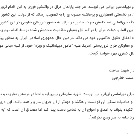
 دیپلماسی ایرانی می نویسد: هر چند پارلمان عراق در واکنشی فوری به این اقدام ترو
آمریکا، روز یکشنبه، ۱۵ دی ۱۳۹۸، در نشستی اضطراری و پرحاشیه مصوبه‌ای را به تصویب رساند که از دولت این کش
تلاف بین‌المللی ضد داعش جهت حضور در عراق، به حضور نیروهای خارجی در این کشور پ
بین الملل، دولت عراق را در گام اول بعنوان حاکمیت مخدوش شده توسط اقدام تروری
احقاق حقوق حاکمیتی خود می داند. در عین حال جمهوری اسلامی ایران به منظور پی
 معاونان طرح تروریستی آمریکا علیه "مامور دیپلماتیک و ویژه" خود، از کلیه مبانی مو
ملل کیفری بهره خواهد گرفت.
ردار شهید ساخت
است خارجی
ای دیپلماسی ایرانی می نویسد: شهید سلیمانی بی‌پیرایه و ادعا در عرصه‌ی تعاریف و تعا
 و مناسبات سنگی آن توانست راهگشا و مهم‌تر از آن جریان‌ساز و راهنما باشد. این دریا
 تکیده بتواند به اعماق و امواج آن به تمامی دست پیدا کند اما مصداق آن است که "به را
اد نیابم به قدر وسع بکوشم".