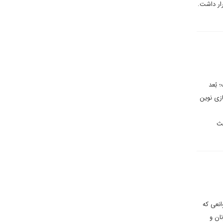
قرار داشت.
 بُعد
زی نوین
عث
انعی که
نان و