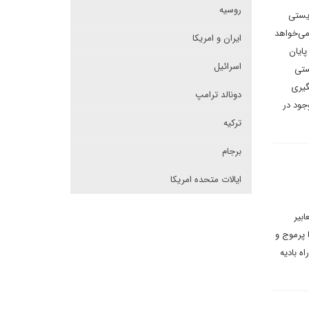
روسیه
ریستی
ور می‌خواهد
ایران و امریکا
ایان
اسرائیل
ستی
گیری
دونالد ترامپ
جود در
ترکیه
برجام
ایالات متحده امریکا
بیر
 پرموج و
ه بادیه