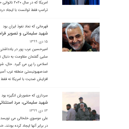
امریکا که د
ترامپ فقط توانست با ایجاد دردسر
قهرمانی که نماد نفوذ ایران بود
شهید سلیمانی و تصویر فرا
۱۵ دی ۱۳۹۹
امیرحسین عرب پور در یادداشتی 
سلبی گفتمان مقاومت به دنبال ن
اسلامی را پی می گیرد. حال، شه
ضدصهیونیستی منطقه غرب آسیا را
افزایش ضدیت با امریکا نه فقط
سرداری که حضورش انگیزه بود
شهید سلیمانی، مرد استثنائ
۱۳ دی ۱۳۹۹
علی موسوی خلخالی می نویسد: مس
در برابر آنها ایجاد کرده بودند،