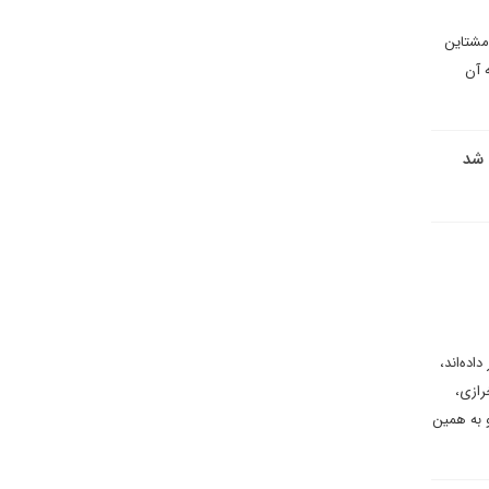
امشتاین
 آن
 شد
اده‌اند،
رازی،
 به همین