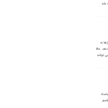
بلند
ها به
هد. حالا
 توانند
امداد
قاسم