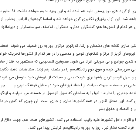
ه، دعوای راهبردی بوده). تاریخ اکنون در حال تکرار است.
اری از گروه های تروریستی علیه هم شده اند و این رویه تداوم خواهد داشت. لذا خاورمیا
واهد شد. این آوار، پذیرای تکفیری گری خواهد شد و اساسا گروههای افراطی بخشی از 
هر کدام از کشورها هم؛ کنشگران مدنی، متفکران، فلاسفه، سیاستمداران و دیپلماتها؛ 
خنثی سازی نقشه های دشمنان و رقبا، قدرتهای مرکزی روز به روز ضعیف می شوند. ضعف
ی نیروهای گریز از مرکز و شکافهای قومی و مذهبی را در هر کدام از کشورها تحریک خواه
ه شدن جوامع و بی هویتی افراد می شود. همچنین انسانهایی که مستظهر به اقتدار حام
بی سرپرستی کرده و موج دوم رادیکالیسم را در منطقه رقم زدند. مشاهدات دقیق نگارند
و سهل الوصولترین راهها برای هویت یابی و صیانت از باروهای خود متوسل می شوند.
بی در جامعه ما جهت صیانت از اعتقاد فرزندان خود در مقابل فرهنگ غربی و ....، چون
ه جعفری را ندارند ؛ آنها را به مداحان که سهل الوصول تر هستند می سپارند و اینگو
نند. این منطق اکنون در همه کشورها ساری و جاری است. آن چیزی که اکنون در دا
 و اقتصاد و حقوق بشر.
ها و اقوام داخل کشورها علیه رقیب استفاده می کنند. کشورهای هدف هم، جهت دفاع از 
فراد تحت فشار نیز ، روز به روز به رادیکالیسم گرایش پیدا می کنند.