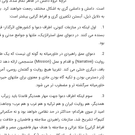
گرچه گروه داعش در ظاهر تمام شده، ولی تح
است. داعش و داعشی گری به اشکال مختلف رجعت خواهند کرد. به نظ
به دلایل ذیل، آبستن تکفیری گری و افراط گرایی بیشتر است:
1. اول اینکه در منازعات کنونی، اطراف دعوا و کشورهای اثرگذار؛ ق
بسنده می کنند. در دعوای عمق استراتژیک، ملتها و جوامع مدنی و 
بود.
روایت (Narrative) و اقدام و ع
خاورمیانه سرگشته تر و مضطرب تر می شود.
3. سوم اینکه اطراف دعوا جهت مهار همدیگر قاعدتا باید زیرآب منا
همدیگر، هم روایت ایران و هم ترکیه و هم غرب و هم عرب؛ وجاهت، ق
امید از سوی هرکدام؛ حداکثر در حد نظامی خواهد بود و نه حکمرانی،
کنیم؟» تشریح شد، منازعات راهبردی سلاجقه و فاطمیان و خلافت ب
افراط گرایی) مثلا غزالی و سلاجقه با هدف مهار فاطمیون مصر و اقلی