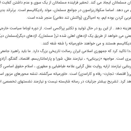
مسلمانان ایجاد می کند. تحقیر فزاینده مسلمانان از یک سوی و عدم داشتن کفایت لا
ق می دهد. اساسا سکولاریزاسون در جوامع مسلمان، مولد رادیکالیسم است. برتراند بدیع
بی کردن بوده ایم، به احیاگری (واکنش تند دفاعی) منجر شده است.
نه دهد . از این رو در حال تولید و تکثیر پراکسی است. از دوره اوباما سیاست خارجی
عنی می خواهد از طریق یک اژدهای اهلی شده تر( مسلمان)، اژدهای دیگر(مسلمان دیگر)
ادیکالیسم هستند و می خواهند خاورمیانه را شقه شقه کنند.
تاکید کرد که جمهوری اسلامی ایران رسالت تاریخی بزرگ دارد. ما باید راهبرد جامعی 
یری است. مواجهه «زیربنایی» ، نیازمند عقل، شورا و پارلمانتاریسم، اقتصاد، گفتگو، آزا
ایی نیازمند ارایه روایت عقل گرایی علامه طباطبایی و مطهری ، اسلام حقوق اساسی گر
( اقتصاد- تجارت- رفاه و کارامدی) است. خاورمیانه سرگشته، تنشه محورهای مزبور اس
 خواهد کرد. تشریح بیشتر جزئیات در رسانه شایسته نیست و نیازمند نشستهای تخصصی 