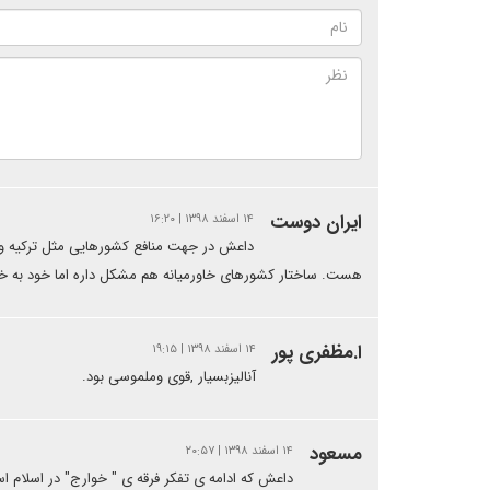
ایران دوست
۱۴ اسفند ۱۳۹۸ | ۱۶:۲۰
داعش در جهت منافع کشورهایی مثل ترکیه و ع
هست. ساختار کشورهای خاورمیانه هم مشکل داره اما خود به خو
ا.مظفری پور
۱۴ اسفند ۱۳۹۸ | ۱۹:۱۵
آنالیزبسیار ,قوی وملموسی بود.
مسعود
۱۴ اسفند ۱۳۹۸ | ۲۰:۵۷
داعش که ادامه ی تفکر فرقه ی " خوارج" در اسلام