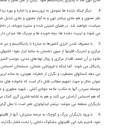
مادی تهی شد تا پذیرای رادیکالیسم شود. (یکی از علل ستیز با فلسف
4. دیگر اینکه بازنده ها متوسل به تروریسم و یا اجاره و بهره برد
نظر معنوی و هم مادی بیشتر تهی و به آوار معنوی و مادی تبدیل خ
سیاست خواهند شد. در فضای امنیتی شده و ستیزه جویانه، در داخل 
می شوند و تربیت نشده ها، بچه خورده ها و چریک ها؛ میدان دار.
5. با مصروف شدن انرژی کشورها به مبارزه با رادیکالیسم و نیز 
مرکزی و تحریک اقلیتها از سوی دشمنان به مثابه ابزار نفوذ؛ اشتها
علاوه بر آن ضعف اقتدار مرکزی و زوال نهادهای مدنی، موجب اتمیز
رادیکال می شوند. کما اینکه با فروپاشی عثمانی، مسلمانان احساس 
می دهد انسانهای مضطرب و نگران از خطرات هویتی، به ساده ترین 
عنوان مثال و جهت تفهیم مطالب قابل ذکر است که خانواده های مذه
حوصله سپردن آنها به مکتب علامه جوادی آملی ، شهید مطهری و علام
که هم احساس آرامش می کنند و هم به اشاعه قشری گری کمک می ک
بازیگران منطقه می جوشد؛ بیشتر ایدئولوژی ظفر است تا عقل گرایی
6. با ورود بازیگران بزرگ و کوچک به عرصه ستیزش؛ آنها از اقلیت
خود، لاجرم باید این اقلیتهای مشکوک داخلی را تحت فشار بگذارند. ا