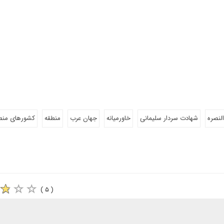
لنصره
شهادت سردار سلیمانی
خاورمیانه
جهان عرب
منطقه
کشورهای منط
( ۵ )