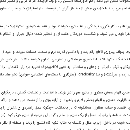
ولات نشان می دهد رحم خاورمیانه آبستن زاد و ولد فزاینده افراط گرایی و تکثیر تکف
ر می رسد با خزیدن بیش از حد بازیگران در توسعه عمق استراتژیک و منازعه، خاورمیا
هرا قادر به کار فکری، فرهنگی و اقتصادی نخواهند بود و فقط به کارهای استراتژیک در من
فقرا پایمال می شوند و شکست خوردگان عقده ای و تحقیر شده؛ دنبال جبران و انتقام خ
مل (Mission) منسجمی ارائه دهد تا تکیه گاه ملتها باشد. لذا دعوای فرسایشی و تخریبی، تداوم خواهد داشت. هر کس
بافد، دیگری خنثی می کند. تقریبا هیچ روایت و گف
(در دسترس بودن و تکیه گاه بودن مادی و معنوی برای ملتهای حیرت زده و سرگشته) و نیز credibility (سازگاری با بسترهای اجتماعی جوامع) ن
بع الهام بخش معنوی و مادی هم را نیز بزنند. با اقدامات و تبلیغات گسترده بازیگران
ابلیت معنوی و الهام بخشی لازم و راهبری و ارایه ویژن را از دست می دهند و ارائه د
 اقتصاد و حیات معقول. همانگونه که در یادداشت «چگونه عمق راهبردی ج.ا.ایران را پای
غداد، منطقه را پذیرای مغول از یک سوی و سلفی گری ابن تیمیه از سوی دیگر کرد. (
ت شیعه در داخل، زیراب عقل و فلسفه به مثابه تکیه گاه تشیع را زدند و منطقه از نظر 