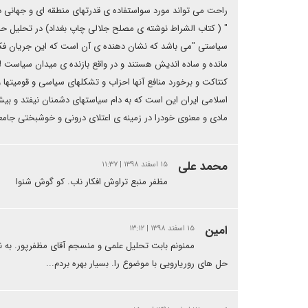
راحت می تواند مورد سواستفاده ی قدرتهای منطقه ای و جهانی در 
" ( کتاب الشراط نوشته ی مصلح جلالی چاپ بغداد) در تحلیل 
سیاستی "می باشد که نشان دهنده ی آن است که این جریان فک
مانده و ساده اندیش هستند و در واقع بازنده ی میدان سیاست !!
کنتاکت و برخورد منافع آنها احزاب و تشکلهای سیاسی و قومیته
اسلامی ایران این است که به دام سیاستهای دشمنان نیفتد و بیش 
مادی و معنوی خودرا در زمینه ی اعتلای درونی و خوشبختی جامع
محمد علی
۱۵ اسفند ۱۳۹۸ | ۱۱:۳۷
مظفر منبع تراوش افکار ناب. کو گوش شنوا
امین
۱۵ اسفند ۱۳۹۸ | ۱۳:۱۲
ممنونم بابت تحلیل علمی و منسجم آقای مظفرپور. به 
حل های روریارویی با موضوع را. بسیار بهره بردم...