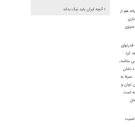
آنچه ایران باید نیک بداند
نه هم از
بازی
منزوی
 قدرتهای
د کرد.
ی نباشند،
ه نشان
 صرفا به
 توان و
نه است
خل
امنیت