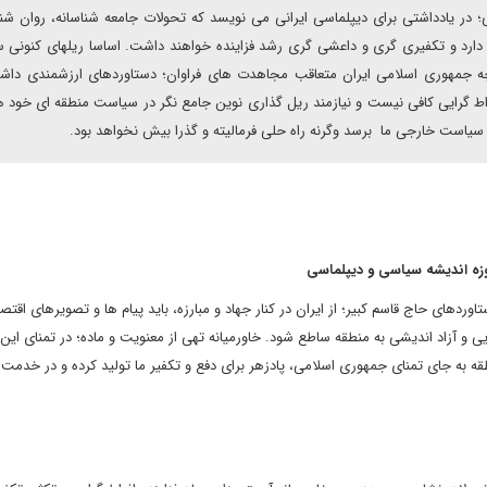
در یادداشتی برای دیپلماسی ایرانی می نویسد که تحولات جامعه شناسانه، روان شنا
 دارد و تکفیری گری و داعشی گری رشد فزاینده خواهند داشت. اساسا ریلهای کنونی
 جمهوری اسلامی ایران متعاقب مجاهدت های فراوان؛ دستاوردهای ارزشمندی داشت
راط گرایی کافی نیست و نیازمند ریل گذاری نوین جامع نگر در سیاست منطقه ای خود 
سیاست خارجی ما برسد وگرنه راه حلی فرمالیته و گذرا بیش نخواهد بود.
وزه اندیشه سیاسی و دیپلماسی
اوردهای حاج قاسم کبیر؛ از ایران در کنار جهاد و مبارزه، باید پیام ها و تصویرهای اقتص
و آزاد اندیشی به منطقه ساطع شود. خاورمیانه تهی از معنویت و ماده؛ در تمنای این پ
ه به جای تمنای جمهوری اسلامی، پادزهر برای دفع و تکفیر ما تولید کرده و در خدمت