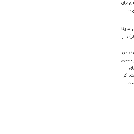
زم برای
 به
 امریکا
 را از
در این
دی، حقوق
ای
ت. اگر
است.