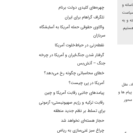
سانه و
چهره‌های کلیدی دولت برنام
 سیاست
تلگراف گراهام برای ایران
ه و به
واکاوی حقوقی حمله آمریکا به آسایشگاه
هستیم.
سربازان
نقطه‌زنی در حیاط‌خلوت آمریکا
گرفتار شدن جنگ‌ایران و آمریکا در چرخه
جنگ – آتش‌بس
خطای محاسباتی چگونه رخ می‌دهد؟
آمریکا در پی چیست؟
اد، عقل
یام ها و
پیامدهای جانبی رقابت آمریکا و چین
 محور
رقابت ترکیه و رژیم صهیونیستی؛ آزمونی
برای تسلط بر نظم جدید منطقه
حجاز هسته‌ای نخواهد شد
چراغ سبز غنی‌سازی به ریاض