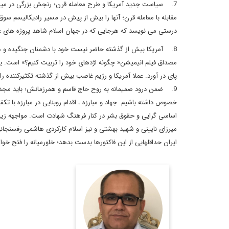
7. سیاست جدید آمریکا و طرح معامله قرن؛ رنجش بزرگی در میان 
مقابله با معامله قرن؛ آنها را بیش از پیش در مسیر رادیکالیسم سو
درستی می نویسد که هرجایی که در جهان اسلام شاهد پروژه های غر
8. آمریکا بیش از گذشته حاضر نیست خود با دشمنان جنگیده و هزی
مصداق فیلم انیمیشن« چگونه اژدهای خود را تربیت کنیم؟» است. ی
پای در آورد. عملا آمریکا و رژیم غاصب بیش از گذشته تکثیرکننده ر
9. ضمن درود صمیمانه به روح حاج قاسم و همرزمانش؛ باید مجددا 
خصوص داشته باشیم. جهاد و مبارزه ، اقدام روبنایی در مبارزه با تکف
اساسی گرایی و حقوق بشر در کنار فرهنگ شهادت است. مواجهه زیربن
میرزای نایینی و شهید بهشتی و نیز اسلام کارکردی هاشمی رفسنجانی
ایران حداقلهایی از این فاکتورها بدست بدهد؛ خاورمیانه را فتح
پژوهشگر اندیشه سیاسی و
دیپلماسی
اطلاعات بیشتر