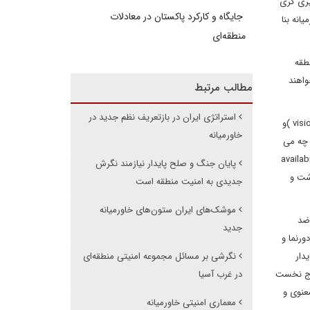
یری گری
جایگاه و کارکرد پاکستان در معادلات
نه بنا
منطقه‌ای
طقه
واهند
مطالب مرتبط
استراتژی ایران در بازتعریف نظم جدید در
2. دعوای عمق راهبردی در خاورمیانه به گونه ای نیست که یک طرف بتواند پیروزی قاطع رقم زده و با داشتن قدرت نرم و سخت مسلط؛ دورنما و امید (vision )و
خاورمیانه
 هر چه می
تمان روسی، آمریکایی، ترکی، ایرانی و وهابی و سلطانی به تعبیر لاکلاووموف نظریه پردازان گفتمان، availability
پایان جنگ و صلح پایدار نیازمند نگرش
خواهند داشت و
جدیدی به امنیت منطقه است
موشک‌های ایران ستون‌های خاورمیانه
 ضد
جدید
ورنما و
دار
نگرشی بر مسائل مجموعه امنیتی منطقه‌ای
موج نخست
در غرب آسیا
معنوی و
معماری امنیتی خاورمیانه