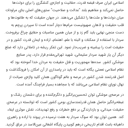
اسلامی ایران صرف قبضه قدرت، حقانیت و اجازه‌ی کنشگری را برای دولت‌ها
حاصل نمی‌کند و مفاهیم بلند "عدالت و صلاحیت" ستون‌های اصلی بنای مراودات
میان دولت‌ها و ملت‌ها را تشکیل می‌دهند. در جهان حقیقت که به طاغوت‌ها و
قلب حقیقت و اذهان صهیونیست مرام‌ها دچار آمده است تا سپردن پرچم به
دست منجی نهایی باید گام زد و از میان همین مناسبات و حقایق چراغ برفروخت.
سردار با استفاده از ممکنات و البته با علم، اهتمام، اراده و ایمان قدرت کشور و در
حقیقت امت را بیشینه و ضریب‌دار نمود. این تفکر ریشه در تاملاتی دارد که ضلع
دیگر آن یار شهید سردار سلیمانی، شهید تهرانی‌مقدم قرار دارد، پدر صنایع
موشکی کشور. سده‌ها مهجوریت و قتل حقیقت به مردان خدا آموخته بود که
نظام اسلامی نعمتی یگانه است که باید در پاسداری از آن امکان را فرونگذاشت و
اصل قدرتمند شدن کشور در عرصه و عالم گوناگون همان کلید واژه‌ی صیانت از
نهال نوپای نظام اسلامی می‌باشد که با مجاهده بسیار فراچنگ آمده است.
در عرصه‌ی موشکی توان تحسین‌برانگیز و دلگرم‌کننده و برای دشمنان رشک و
غبطه‌برانگیز حاصل همان قدرتمندسازی بومی کشور است که توانسته در عرصه‌ی
حقیقت میدانی، و بازدارندگی بر دفع خطرات و رفع تهدیدات، نقش موثری ایفاء
کند. همین توان بود که سوگ سردار به هفت نرسیده در پیوند با اراده و راهبری
داهیانه باعث اقدام تاریخی درهم کوبیدن پایگاه اشغالی عین‌الاسد در عراق گردید.