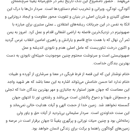
می‌فهمد". حضور نامشروع این ننگ تاریخ بشر در خاورمیانه یقیناً سرچشمه‌ی
آلودگی، لودگی، ویرانی و تخریب تمام دستاورد‌ها است. سردار دل‌ها با درک این
معنای کلیدی و شریان اصلی در بنیان و تقویت محور مقاومت و ایجاد درونزایی و
اتکا به نفس در این جریانات ریشه‌های اعتقادی ـ عملی ستبری برای مبارزه با
صهیونیزم در نزدیک‌ترین فاصله به اراضی اشغالی اقدام و عمل کرد. امروز به یمن
ثمر آن نهال که با همت حاج قاسم و یارانش و راهبری امامین انقلاب غرس گردید
و اکنون درخت تناوریست که عامل اصلی هدم و نابودی اندیشه و عمل
صهیونیستی است و سرنوشت محتوم چنین موجودیت خبیثه‌ای نابودی به دست
بهترین بندگان خداست.
ختام نوشتار این که این قصه از فرط فربگی در معنا و سرشاری از آورده و طیبات
ختام ندارد اما حسن ختامش می‌تواند اشاره به این معنا باشد که هر شهید واجد
این معناست که جهان هنوز استوار به جانبازی و مهر بهترین بندگان خدا که تجلی
و جسم‌اش شهدا و دموع پاکشان است می‌باشد و رشته‌ی نور تا انتهای جهان
گسسته نخواهد شد. زمین خدا از حجت الهی و آیات هدایت خالی نمی‌ماند و
این سنت خداوندی است. سردار سلیمانی بی‌تردید از آیات حق و یاور ولی
زمانه‌اش بود و چنین حیات نورانی و پرگهری یقیناً تا جهان برقرار است در عرصه و
زمین‌های گوناگون راهنما و برکت برای زندگی انسان خواهد بود.