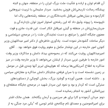
آن اقدام توان و اراده و شأنیت ملت بزرگ ایران را در منطقه، جهان و البته
پیشگاه رسالت تاریخی‌اش فزونی بخشید. سردار سلیمانی با تربیت نیروهایی
کارآزموده و بنیان‌هایی غیرقابل نادیده‌انگاری در منطقه رشته‌هایی پاک اما
ناپیوسته را پیوند وثیق داد که این رشته‌ی استوار امروز توان بازدارندگی و
جریان‌سازی‌اش در منطقه و گیتی غیرقابل انکار است. این قدرت مادی و قوت
معنوی جایگاه کشور را مرتفع، و دست نمایندگان ملت را در عرصه‌ی دیپلماسی و
دیگر ساحات گشوده‌تر نموده است. یادآوری خاطره‌ای از دکتر امیر عبداللهیان وزیر
کنونی امور خارجه در این نوشتار مکمل و مقوم روایت فوق خواهد بود... آقای
امیرعبداللهیان روایت می‌کنند که در بحبوحه‌ی بیداد داعش و مذاکرات وزیر وقت
امور خارجه با طرفین غربی سردار از ایشان می‌خواهد تا وزیر خارجه وقت در میز
مذاکره به اطلاع آمریکایی‌ها برساند که هواپیمای لبریز آنها چندی قبل در موصل
بر زمین نشسته است و با سران فرقه‌ی جنایتکار داعش مذاکره و مغازله‌ی سیاسی
و... داشته است. همین آورده و گوشزد بزرگ، بخش کوچکی از دستاوردهای
سترگی است که کردار و بود و نمود این سردار شهید در عرصه‌ی جایگاه منطقه‌ای و
بین‌المللی کشور به انجام رسانیده است.
دوم: مردان آزموده و کارا برای هر سرزمین و آرمان یگانه‌اند. همان مالک اشتر
برای امیرالمومنین و مصداق تام چکامه‌ی شاعر توسی که "یکی مرد جنگی به از