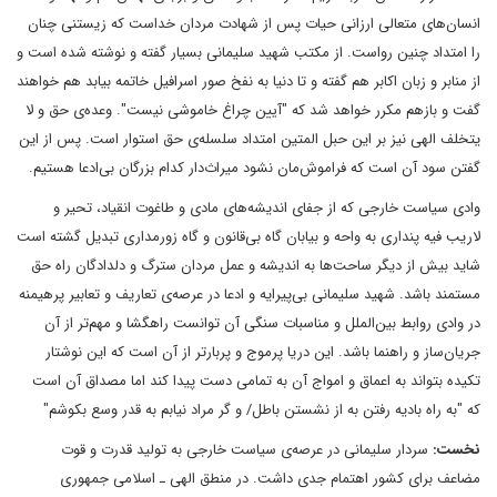
انسان‌های متعالی ارزانی حیات پس از شهادت مردان خداست که زیستنی چنان
را امتداد چنین رواست. از مکتب شهید سلیمانی بسیار گفته و نوشته شده است و
از منابر و زبان اکابر هم گفته و تا دنیا به نفخ صور اسرافیل خاتمه بیابد هم خواهند
گفت و بازهم مکرر خواهد شد که "آیین چراغ خاموشی نیست". وعده‌ی حق و لا
یتخلف الهی نیز بر این حبل المتین امتداد سلسله‌ی حق استوار است. پس از این
گفتن سود آن است که فراموش‌مان نشود میراث‌دار کدام بزرگان بی‌ادعا هستیم.
وادی سیاست خارجی که از جفای اندیشه‌های مادی و طاغوت انقیاد، تحیر و
لاریب فیه پنداری به واحه و بیابان گاه بی‌قانون و گاه زورمداری تبدیل گشته است
شاید بیش از دیگر ساحت‌ها به اندیشه و عمل مردان سترگ و دلدادگان راه حق
مستمند باشد. شهید سلیمانی بی‌پیرایه و ادعا در عرصه‌ی تعاریف و تعابیر پرهیمنه
در وادی روابط بین‌الملل و مناسبات سنگی آن توانست راهگشا و مهم‌تر از آن
جریان‌ساز و راهنما باشد. این دریا پرموج و پربارتر از آن است که این نوشتار
تکیده بتواند به اعماق و امواج آن به تمامی دست پیدا کند اما مصداق آن است
که "به راه بادیه رفتن به از نشستن باطل/ و گر مراد نیابم به قدر وسع بکوشم"
نخست:
سردار سلیمانی در عرصه‌ی سیاست خارجی به تولید قدرت و قوت
مضاعف برای کشور اهتمام جدی داشت. در منطق الهی ـ اسلامی جمهوری