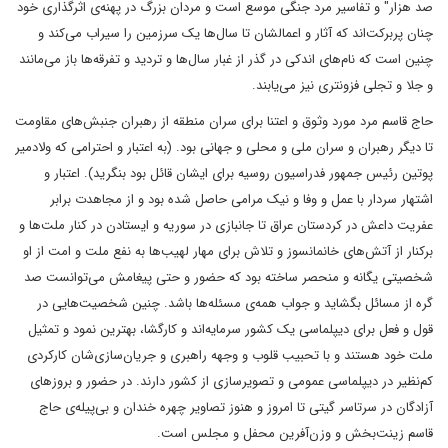
صد هزار" و تفاسیر مرد جنگی موسع است و مردان بزرگ در پهنه‌ی اثرگذاری خود
چنان پربرکت‌اند که آثار و اعمالشان تا سال‌ها یک سرزمین را سیراب می‌کند و
چنین است که نام‌های اندکی در گذر از غبار سال‌ها و تردید و تفرقه‌ها باز می‌مانند
و جلا و تجلی فزونتری نیز می‌یابند.
حاج قاسم مرد مورد وثوق و اعتنا برای سران منطقه از رهبران جنبش‌های مقاومت
تا دیگر رهبران و سران ملی و محلی و جهانی بود. (به اعتبار و احترامی که ولادمیر
پوتین رئیس جمهور فدراسیون روسیه برای ایشان قائل بود بنگرید). اعتبار و
اشتهار سردار با عمل و وفا و نیک مرامی حاصل شده بود و از مجاهدت برابر
عفریت داعش در کردستان عراق تا جانبازی در سوریه و ایستادن در کنار ملت‌ها و
برکنار از آتش‌های خانمانسوز و تلاش برای مهار لهیب‌ها به نفع ملت و امت از او
شخصیتی یگانه و منحصر ساخته بود که حضور و حتی پیغامش می‌توانست صد
گره از مسائل بگشاید و جواب همه‌ی مسئله‌ها باشد. چنین شخصیت‌هایی در
قول و فعل برای دیپلماسی یک کشور سرمایه‌اند و کارگشا، بهترین نمود و تمثیل
ملت خود هستند و با تحبیب قلوب و وجهه راهبری و جریان‌سازی‌شان کارکردی
کم‌نظیر در دیپلماسی عمومی و تصویرسازی از کشور دارند. در حضور و بروزهای
آزادگان در سرتاسر گیتی تا امروز و هنوز تصاویر چهره خندان و بی‌پیله‌ی حاج
قاسم زینت‌بخش و وزن‌آفرین محفل و مجلس است.