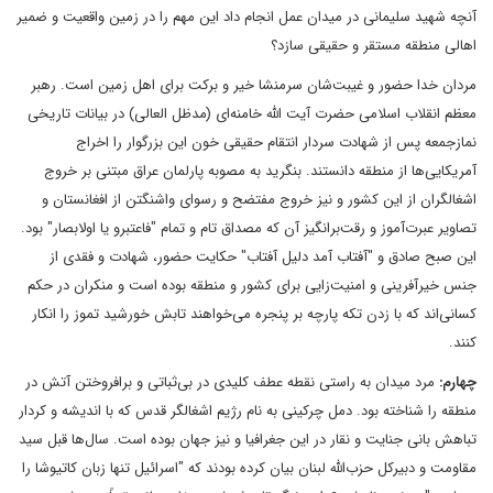
آنچه شهید سلیمانی در میدان عمل انجام داد این مهم را در زمین واقعیت و ضمیر
اهالی منطقه مستقر و حقیقی سازد؟
مردان خدا حضور و غیبت‌شان سرمنشا خیر و برکت برای اهل زمین است. رهبر
معظم انقلاب اسلامی حضرت آیت الله خامنه‌ای (مدظل العالی) در بیانات تاریخی
نمازجمعه پس از شهادت سردار انتقام حقیقی خون این بزرگوار را اخراج
آمریکایی‌ها از منطقه دانستند. بنگرید به مصوبه پارلمان عراق مبتنی بر خروج
اشغالگران از این کشور و نیز خروج مفتضح و رسوای واشنگتن از افغانستان و
تصاویر عبرت‌آموز و رقت‌برانگیز آن که مصداق تام و تمام "فاعتبرو یا اولابصار" بود.
این صبح صادق و "آفتاب آمد دلیل آفتاب" حکایت حضور، شهادت و فقدی از
جنس خیرآفرینی و امنیت‌زایی برای کشور و منطقه بوده است و منکران در حکم
کسانی‌اند که با زدن تکه پارچه بر پنجره می‌خواهند تابش خورشید تموز را انکار
کنند.
چهارم:
مرد میدان به راستی نقطه عطف کلیدی در بی‌ثباتی و برافروختن آتش در
منطقه را شناخته بود. دمل چرکینی به نام رژیم اشغالگر قدس که با اندیشه و کردار
تباهش بانی جنایت و نقار در این جغرافیا و نیز جهان بوده است. سال‌ها قبل سید
مقاومت و دبیرکل حزب‌الله لبنان بیان کرده بودند که "اسرائیل تنها زبان کاتیوشا را