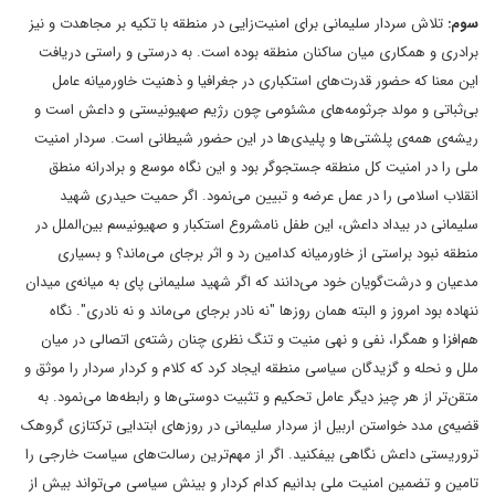
سوم:
تلاش سردار سلیمانی برای امنیت‌زایی در منطقه با تکیه بر مجاهدت و نیز
برادری و همکاری میان ساکنان منطقه بوده است. به درستی و راستی دریافت
این معنا که حضور قدرت‌های استکباری در جغرافیا و ذهنیت خاورمیانه عامل
بی‌ثباتی و مولد جرثومه‌های مشئومی چون رژیم صهیونیستی و داعش است و
ریشه‌ی همه‌ی پلشتی‌ها و پلیدی‌ها در این حضور شیطانی است. سردار امنیت
ملی را در امنیت کل منطقه جستجوگر بود و این نگاه موسع و برادرانه منطق
انقلاب اسلامی را در عمل عرضه و تبیین می‌نمود. اگر حمیت حیدری شهید
سلیمانی در بیداد داعش، این طفل نامشروع استکبار و صهیونیسم بین‌الملل در
منطقه نبود براستی از خاورمیانه کدامین رد و اثر برجای می‌ماند؟ و بسیاری
مدعیان و درشت‌گویان خود می‌دانند که اگر شهید سلیمانی پای به میانه‌ی میدان
ننهاده بود امروز و البته همان روزها "نه نادر برجای می‌ماند و نه نادری". نگاه
هم‌افزا و همگرا، نفی و نهی منیت و تنگ نظری چنان رشته‌ی اتصالی در میان
ملل و نحله و گزیدگان سیاسی منطقه ایجاد کرد که کلام و کردار سردار را موثق و
متقن‌تر از هر چیز دیگر عامل تحکیم و تثبیت دوستی‌ها و رابطه‌ها می‌نمود. به
قضیه‌ی مدد خواستن اربیل از سردار سلیمانی در روزهای ابتدایی ترکتازی گروهک
تروریستی داعش نگاهی بیفکنید. اگر از مهم‌ترین رسالت‌های سیاست خارجی را
تامین و تضمین امنیت ملی بدانیم کدام کردار و بینش سیاسی می‌تواند بیش از