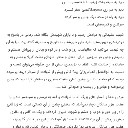
باید به سینه رفت زینجــا تا فلسطیـــــن
باید به سر زی مسجدالاقصی سفر کـــرد
باید به راه دوست، ترک جـان و سر کرد»
جوشان و ثمربخش است.
شهید سلیمانی به مرادش رسید و با یاران شهیدش یگانه شد. زمانی در پاسخ به
تهدیدهای تروریستی علیه جان خویشتن به تلویح و طمانینه گفته بود، مرا به آن
چه تهدید می‌کنید که سالهاست روز و شب و در کوه و بیابان از پی‌اش هستم و
رسیدنی چنین در سرزمین عراق، مقتل و مدفن شهدای دشت کربلا و دستی به
جامانده از جنایت اشبه اشقیا به یزیدیان، بیش از این چگونه می‌توان نسب و
نسبت به ابوالفضل العباس(ع) برد؟ کاش پیش از شهادت از سردار دل‌ها پرسیده
بودیم کدام صاحب نفسی چنین دعای عاقبت بخیری در حقش کرده بود که چنان
پرسوخته و عباس‌وار زیست و جاودانی شد......
مردان خدا و انسان‌های بزرگ اما با شهادت و فقد به نیستی و سربه‌سر شدن با
هفت هزار سالگان دچار نمی‌آیند که عاقبتی چنین از آن کسانی است که زندگانی
را در پی خور و خواب و خشم و شهوت سپری کرده‌اند و یک دم گامی یا نظری
بیش و پیش از آن برنداشته‌اند تا مصداق "فردا که از این دیر فنا در گذریم/ با
هفت هزار سالگان سربه‌سریم" نگردند. جاودانگی و برجای نهادن نام و نهاد و