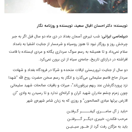
نویسنده: دکتر احسان اقبال سعید، نویسنده و روزنامه نگار
دیپلماسی ایرانی:
شب تیره‌ی آسمان بغداد در دی ماه دو سال قبل اگر به جبر
چرخش روز و روزگار نبود تا هنوز روسیاه و شرمسار از جنایت اشقیا به بامداد
سلام نمی‌داد و تا همیشه به رسم سوگ سرداری یگانه و مردی ایستاده با قامت
افراشته در درازنای تاریخ، جامه‌ی سیاه از تن برون نمی‌کرد.
دو سال از جنایت تروریستی ایالات متحده و شرکا در فرودگاه بغداد و شهادت
سردار حاج قاسم سلیمانی می‌گذرد و انگار به رسم سخن حضرت روح الله "شهدا
نزد پروردگارشان عند ربهم یرزقون‌اند"، میراث و باقیات صالحات شهید سلیمانی
چون زمزم چشم مادران شهید کران و کرانه‌ای ندارد و تا رسیدن به وادی "ان
الارض یرثها عبادی الصالحون" و روزی که به زبان شاعر شهره‌ی شهر
«باید ز آل سامـــری کیفــــــر گـرفتـن
مرحب فکندن، خیبری دیگــر گـــرفتـن
باید به مژگان رفت گرد از طــور سیـنیـن