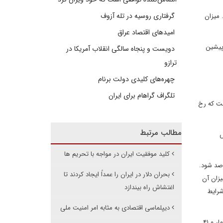
گرفتاری روسیه در تله آزوف
 میزان
امیدهای اقتصاد عراق
 پیشین
دویست و پنجاه سالگی انقلاب آمریکا در
ترازو
چهره‌های کلیدی دولت برنام
تلگراف گراهام برای ایران
ست که رخ
مطالب مرتبط
هش
کلید موفقیت ایران در مواجه با تحریم ها
ی‌های قبلی، تخمین زده می‌شد که رشد اقتصادی بعد از رشد منفی سال‌های ۹۷ و ۹۸، در سال ۹۹ بین صفر تا ۱ درصد شود.
بحران دلار در ایران را عمداً ایجاد کردند تا
یزان آن
اغتشاش راه بیندازد
شرایط
دیپلماسی اقتصادی به مثابه امر امنیت ملی
۴. میزان تورم، به رغم تلاش بانک مرکزی برای کاهش آن به حدود ۲۰ درصد، در بهترین حالت حول و حوش میزان سال گذشته (۳۵ درصد طبق آمار مرکز آمار و ۴۱