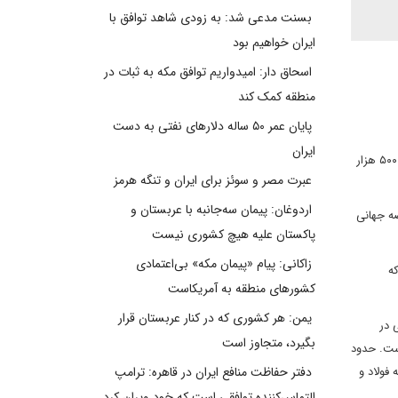
بسنت مدعی شد: به زودی شاهد توافق با
ایران خواهیم بود
اسحاق دار: امیدواریم توافق مکه به ثبات در
منطقه کمک کند
پایان عمر ۵۰ ساله دلارهای نفتی به دست
ایران
اقتصاد ایران در سال جاری یکی از بدترین شرایط خود را تجربه خواهد کرد. علاوه بر کاهش صادرات نفت به زیر ۵۰۰ هزار
عبرت مصر و سوئز برای ایران و تنگه هرمز
اردوغان: پیمان سه‌جانبه با عربستان و
ه جهانی
پاکستان علیه هیچ کشوری نیست
زاکانی: پیام «پیمان مکه» بی‌اعتمادی
ه
کشورهای منطقه به آمریکاست
یمن: هر کشوری که در کنار عربستان قرار
 در
بگیرد، متجاوز است
درات غیر نفتی در حدود ۴۸ میلیارد دلار بوده است. حدود
 از جمله فولاد و
دفتر حفاظت منافع ایران در قاهره: ترامپ
التماس‌کننده توافقی است که خود ویران کرد