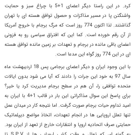
کرد. در این راستا دیگر اعضای 1+5 با چراغ سبز و حمایت
واشنگتن پا در مسیر مذاکزات و حصول توافق هسته ای با تهران
گذاشتند. لذا اکنون 774 روز است که مرگ برجام با خروج آمریکا
از آن رقم خورده است. کما این که افتراق سیاسی رو به فزونی
اعضای باقی مانده در برجام و تعهدات بر زمین مانده توافق هسته
ای در این 774 روز گواه این مدعا است.
با این وجود ایران و دیگر اعضای برجامی پس 18 اردیبهشت ماه
سال 97 به خود این جرات را دادند که آیا می شود بدون ایالات
متحده توافقی را، آن هم در سطح برجام مدیریت کرد یا خیر؟
برای پاسخ این سوال مذاکراتی این بار در قالب 1+4 با ایران به
امید تداوم حیات برجام صورت گرفت. اما نتیجه کار در میدان عمل
تنها تعلل اروپایی ها در انجام تعهدات، اتخاذ مواضع دیپلماتیک
حمایتی صرف اتحادیه اروپا و انتظارات خارج از تعهد از ایران بود.
به گونه ای که تعلل و وقت کشی اروپایی ها از S.P.V تا