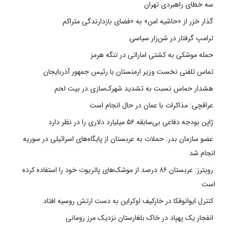
سه خطای راهبردی تهران
گذار خزر از «حاشیه امن» به «فضای بازدارندگی متراکم
ترامپ گرفتار در شن‌زار سیاسی
حمله موشکی به کشتی اماراتی در تنگه هرمز
تماس تلفنی نخست وزیر ارمنستان با رئیس جمهور آذربایجان
هشدار حماس نسبت به تشدید شهرک‌سازی در بیت‌ لحم
عراقچی: مذاکرات با عمان در حال انجام است
ژاپن بودجه دفاعی بی‌سابقه ۵۶ میلیارد دلاری را در نظر دارد
عضو سازمان بدر: حملات به عربستان از پایگاه‌های اسرائیلی در سوریه
انجام شد
رویترز: عربستان ۸۶ درصد از موشک‌های پاتریوت خود را استفاده کرده
است
کنترل ایوانوفکا در خارکیف اوکراین به دست ارتش روسیه افتاد
انفجار یک پهپاد در خاک بلغارستان نزدیک مرز رومانی