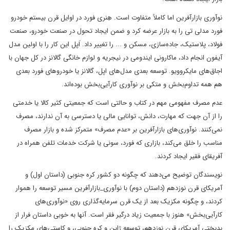
نوآوری بازارآفرین اما کاملاً متفاوت است. هِنری فورد در اوایل قرن بیستم خودرو
فورد مدلی تی را به بازار عرضه کرد و ضمن ایجاد تحول در صنعت خودرو، صنعت
فولاد، پلاستیک، جاده‌سازی، مسکن و ... را تغییر داد. اَپل این کار را با اولین مدل
آیفون انجام داد، ماکارونی ایندومی در نیجریه و لوازم خانگی گالانز در کل جهان با
اجاق‌های مایکروویو. توسعه بعدی مدل‌های اپل، گالانز یا خودروهای فورد بعدی
هم همه تداوم‌بخش و متکی بر نوآوری کارآیی‌بخش بوده‌اند.
عدم مصرف مفهومی مهم در کتاب و حالتی است که جمعیتی کثیر کالا یا خدمتی
را از آن جهت که مهارت، دانش، توانایی مالی یا دسترسی به آن ندارند، مصرف
نمی‌کنند. نوآوری‌های بازارآفرین بر «عدم مصرف» متمرکز شده و بازار مصرف
مناسب را خلق می‌کند، بازاری که فورد، سونی یا شرکت خدمات تلفن همراه در
آفریقای فقیر ایجاد کردند.
نویسندگان توضیح می‌دهند که چگونه دو کشور کره جنوبی (داستان اول) و
آمریکای قرن نوزدهم (داستان دوم) با نوآوری_بازارآفرین مسیر توسعه را هموار
کردند، و چگونه مکزیک بعد از یک قرن سرمایه‌گذاری روی «نوآوری‌های
کارآیی‌بخش» هنوز با جمعیت زیاد درگیر فقر است. آنها به خوبی داستان فرار از
بدبختی آمریکای قرن نوزدهم، توسعه ژاپن و کره جنوبی، و کاستی‌های مکزیک را