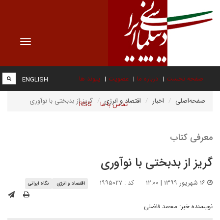
Toggle
vigation
صفحه نخست
درباره ما
عضویت
پیوند ها
ENGLISH
صفحه‌اصلی
اخبار
اقتصاد و انرژی
گریز از بدبختی با نوآوری
تماس با ما
RSS
معرفی کتاب
گریز از بدبختی با نوآوری
۱۶ شهریور ۱۳۹۹ | ۱۲:۰۰
کد : ۱۹۹۵۰۲۷
اقتصاد و انرژی
نگاه ایرانی
نویسنده خبر:
محمد فاضلی