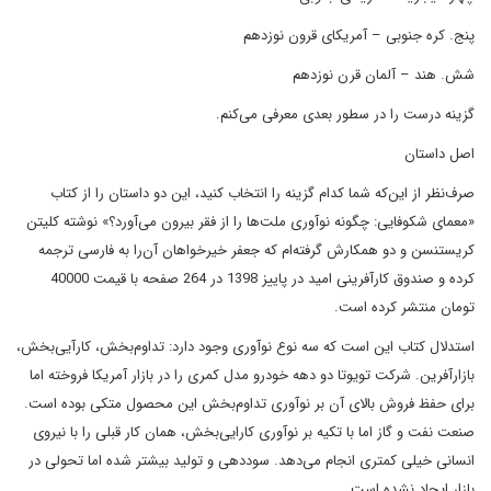
پنج. کره جنوبی – آمریکای قرون نوزدهم
شش. هند – آلمان قرن نوزدهم
گزینه درست را در سطور بعدی معرفی می‌کنم.
اصل داستان
صرف‌نظر از این‌که شما کدام گزینه را انتخاب کنید، این دو داستان را از کتاب
«معمای شکوفایی: چگونه نوآوری ملت‌ها را از فقر بیرون می‌آورد؟» نوشته کلیتن
کریستنسن و دو همکارش گرفته‌ام که جعفر خیرخواهان آن‌را به فارسی ترجمه
کرده و صندوق کارآفرینی امید در پاییز 1398 در 264 صفحه با قیمت 40000
تومان منتشر کرده است.
استدلال کتاب این است که سه نوع نوآوری وجود دارد: تداوم‌بخش، کارآیی‌بخش،
بازارآفرین. شرکت تویوتا دو دهه خودرو مدل کمری را در بازار آمریکا فروخته اما
برای حفظ فروش بالای آن بر نوآوری تداوم‌بخش این محصول متکی بوده است.
صنعت نفت و گاز اما با تکیه بر نوآوری کارایی‌بخش، همان کار قبلی را با نیروی
انسانی خیلی کمتری انجام می‌دهد. سوددهی و تولید بیشتر شده اما تحولی در
بازار ایجاد نشده است.