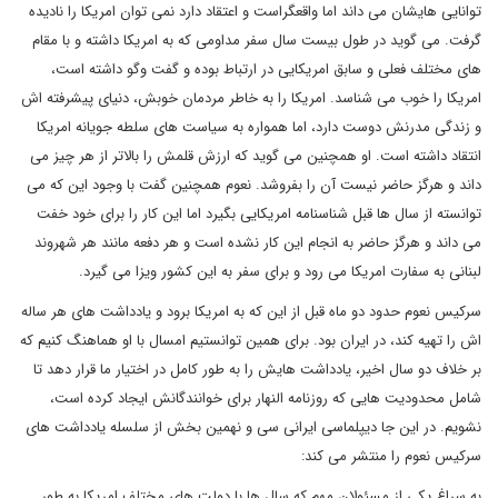
توانایی هایشان می داند اما واقعگراست و اعتقاد دارد نمی توان امریکا را نادیده
گرفت. می گوید در طول بیست سال سفر مداومی که به امریکا داشته و با مقام
های مختلف فعلی و سابق امریکایی در ارتباط بوده و گفت وگو داشته است،
امریکا را خوب می شناسد. امریکا را به خاطر مردمان خوبش، دنیای پیشرفته اش
و زندگی مدرنش دوست دارد، اما همواره به سیاست های سلطه جویانه امریکا
انتقاد داشته است. او همچنین می گوید که ارزش قلمش را بالاتر از هر چیز می
داند و هرگز حاضر نیست آن را بفروشد. نعوم همچنین گفت با وجود این که می
توانسته از سال ها قبل شناسنامه امریکایی بگیرد اما این کار را برای خود خفت
می داند و هرگز حاضر به انجام این کار نشده است و هر دفعه مانند هر شهروند
لبنانی به سفارت امریکا می رود و برای سفر به این کشور ویزا می گیرد.
سرکیس نعوم حدود دو ماه قبل از این که به امریکا برود و یادداشت های هر ساله
اش را تهیه کند، در ایران بود. برای همین توانستیم امسال با او هماهنگ کنیم که
بر خلاف دو سال اخیر، یادداشت هایش را به طور کامل در اختیار ما قرار دهد تا
شامل محدودیت هایی که روزنامه النهار برای خوانندگانش ایجاد کرده است،
نشویم. در این جا دیپلماسی ایرانی سی و نهمین بخش از سلسله یادداشت های
سرکیس نعوم را منتشر می کند:
به سراغ یکی از مسئولان مهم که سال ها با دولت های مختلف امریکا به طور