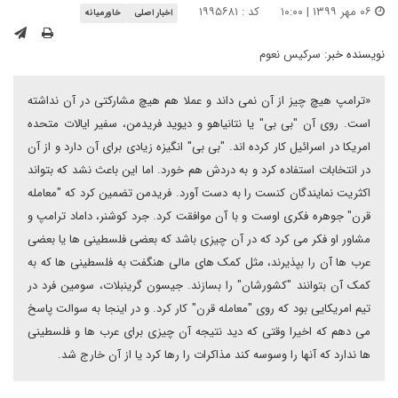
۰۶ مهر ۱۳۹۹ | ۱۰:۰۰
کد : ۱۹۹۵۶۸۱
اخبار اصلی
خاورمیانه
نویسنده خبر:
سرکیس نعوم
«ترامپ هیچ چیز از آن نمی داند و عملا هم هیچ مشارکتی در آن نداشته
است. روی آن "بی بی" یا نتانیاهو و دیوید فریدمن، سفیر ایالات متحده
امریکا در اسرائیل کار کرده اند. "بی بی" انگیزه زیادی برای آن دارد و از آن
در انتخابات استفاده کرد و به دردش هم خورد. اما این باعث نشد که بتواند
اکثریت نمایندگان کنست را به دست آورد. فریدمن تضمین کرد که "معامله
قرن" جوهره فکری اوست و با آن موافقت کرد. جرد کوشنر، داماد ترامپ و
مشاور او فکر می کرد که در آن چیزی باشد که بعضی فلسطینی ها یا بعضی
عرب ها آن را بپذیرند، مثل کمک های مالی هنگفت به فلسطینی ها که به
کمک آن بتوانند "کشورشان" را بسازند. جیسون گرینبلات، سومین فرد در
تیم امریکایی بود که روی "معامله قرن" کار کرد. و در اینجا به سوالت پاسخ
می دهم که اخیرا وقتی که دید نتیجه آن چیزی برای عرب ها و فلسطینی
ها ندارد که آنها را وسوسه کند مذاکرات را رها کرد یا از آن خارج شد.