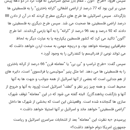
سپس افزود: «طرح "آلون"، مقام بارز سابق اسرائیلی که فوت کرد در دو دهه پیش
مبنی بر این بود که 77 درصد از اراضی اشغالی "کرانه باختری" را به فلسطینی ها
بازگرداند. سپس اسرائیلی ها طرح های دیگری مطرح کردند که در آن از دادن 88
درصد اراضی فلسطینی ها صحبت می شد. سپس طرح دیگری به فلسطینی ها
دادند که 92 درصد و بعد 96 درصد از "کرانه" را به آنها بازمی گرداندند. اما طرح
"آلون" تاکید می کرد که کشور فلسطین یکپارچه یا به عبارت دیگر به لحاظ
جغرافیایی پیوسته خواهد بود، و دریچه مهمی به سمت اردن خواهد داشت که
می تواند نوعی از فدرالیسم یا کنفدرالی را به وجود آورد.»
سپس گفت: «طرح ترامپ و "بی بی" یا "معامله قرن" 66 درصد از کرانه باختری
را به فلسطینی ها می دهد. اما مثل پنیر "سوئیسی یا فرانسوی" است، دایره های
از هم جدایی است که بعضی از آنها اسرائیل از همه جوانب و جهت ها به آنها
محیط است. و همه چیز زیر نظر و "لطف" اسرائیل است (ورود به آنها و خروج از
آنها و بازگشت پناهندگان). البته گفته می شود که در این "معامله" توقف شهرک
سازی ها گنجانده شده است. واقعیتش این است که بخشی از شهرک ها داخل
"اراضی فلسطینی" خواهد ماند و اسرائیل بر آنها استیلا خواهد داشت.»
پرسیدم: «به نظرت این "معامله" بعد از انتخابات سراسری اسرائیل و ریاست
جمهوری امریکا دوام خواهد داشت؟»