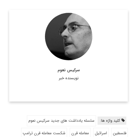
سركيس نعوم، نويسنده و روزنامه نگار مشهور لبناني ويكي از ستون
نويسان روزنامه النهار است. وی در سال 2011 جایزه جهانی جبران
خلیل جبران را در استرالیا دریافت کرد. ...
اطلاعات بیشتر
سرکیس نعوم
نویسنده خبر
کلید واژه ها:
سلسله یادداشت های جدید سرکیس نعوم
فلسطین
اسرائیل
معامله قرن
شکست معامله قرن ترامپ