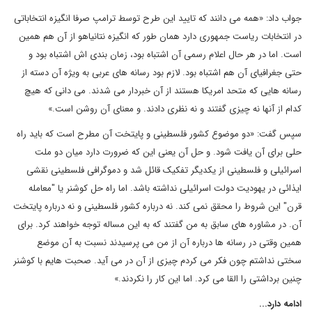
جواب داد: «همه می دانند که تایید این طرح توسط ترامپ صرفا انگیزه انتخاباتی
در انتخابات ریاست جمهوری دارد همان طور که انگیزه نتانیاهو از آن هم همین
است. اما در هر حال اعلام رسمی آن اشتباه بود، زمان بندی اش اشتباه بود و
حتی جغرافیای آن هم اشتباه بود. لازم بود رسانه های عربی به ویژه آن دسته از
رسانه هایی که متحد امریکا هستند از آن خبردار می شدند. می دانی که هیچ
کدام از آنها نه چیزی گفتند و نه نظری دادند. و معنای آن روشن است.»
سپس گفت: «دو موضوع کشور فلسطینی و پایتخت آن مطرح است که باید راه
حلی برای آن یافت شود. و حل آن یعنی این که ضرورت دارد میان دو ملت
اسرائیلی و فلسطینی از یکدیگر تفکیک قائل شد و دموگرافی فلسطینی نقشی
ایذائی در یهودیت دولت اسرائیلی نداشته باشد. اما راه حل کوشنر یا "معامله
قرن" این شروط را محقق نمی کند. نه درباره کشور فلسطینی و نه درباره پایتخت
آن. در مشاوره های سابق به من گفتند که به این مساله توجه خواهند کرد. برای
همین وقتی در رسانه ها درباره آن از من می پرسیدند نسبت به آن موضع
سختی نداشتم چون فکر می کردم چیزی از آن در می آید. صحبت هایم با کوشنر
چنین برداشتی را القا می کرد. اما این کار را نکردند.»
ادامه دارد...