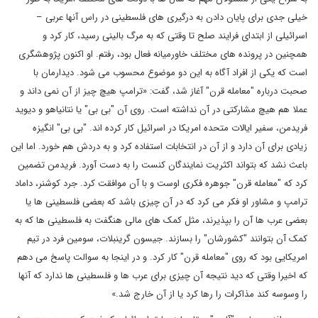
خیلی جدی برای پایان دادن به درگیری های فلسطینی در راس آنها عربی –
اسرائیلی از ابتدای فرایند صلح تا وقتی که به مرگ بالینی رسید، کار کرد و
همچنین در پرونده های مختلف خاورمیانه فعال بود، رفتم. او اکنون پژوهشگری
است که یکی از افراد آگاه به این دو موضوع محسوب می شود. دیدارمان با
صحبت درباره "معامله قرن" آغاز شد، گفت: «ترامپ هیچ چیز از آن نمی داند و
عملا هم هیچ مشارکتی در آن نداشته است. روی آن "بی بی" یا نتانیاهو و دیوید
فریدمن، سفیر ایالات متحده امریکا در اسرائیل کار کرده اند. "بی بی" انگیزه
زیادی برای آن دارد و از آن در انتخابات استفاده کرد و به دردش هم خورد. اما این
باعث نشد که بتواند اکثریت نمایندگان کنست را به دست آورد. فریدمن تضمین
کرد که "معامله قرن" جوهره فکری اوست و با آن موافقت کرد. جرد کوشنر، داماد
ترامپ و مشاور او فکر می کرد که در آن چیزی باشد که بعضی فلسطینی ها یا
بعضی عرب ها آن را بپذیرند، مثل کمک های مالی هنگفت به فلسطینی ها که به
کمک آن بتوانند "کشورشان" را بسازند. جیسون گرینبلات، سومین فرد در تیم
امریکایی بود که روی "معامله قرن" کار کرد. و در اینجا به سوالت پاسخ می دهم
که اخیرا وقتی که دید نتیجه آن چیزی برای عرب ها و فلسطینی ها ندارد که آنها
را وسوسه کند مذاکرات را رها کرد یا از آن خارج شد.»