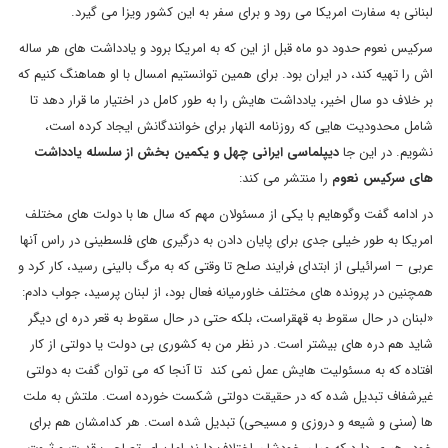
لبنانی به سفارت امریکا می رود و برای سفر به این کشور ویزا می گیرد.
سرکیس نعوم حدود دو ماه قبل از این که به امریکا برود و یادداشت های هر ساله
اش را تهیه کند، در ایران بود. برای همین توانستیم امسال با او هماهنگ کنیم که
بر خلاف دو سال اخیر، یادداشت هایش را به طور کامل در اختیار ما قرار دهد تا
شامل محدودیت هایی که روزنامه النهار برای خوانندگانش ایجاد کرده است،
نشویم. در این جا
دیپلماسی ایرانی چهل و یکمین بخش از سلسله یادداشت
های سرکیس نعوم
را منتشر می کند:
در ادامه گفت وگوهایم با یکی از مسئولان مهم که سال ها با دولت های مختلف
امریکا به طور خیلی جدی برای پایان دادن به درگیری های فلسطینی در راس آنها
عربی – اسرائیلی از ابتدای فرایند صلح تا وقتی که به مرگ بالینی رسید، کار کرد و
همچنین در پرونده های مختلف خاورمیانه فعال بود، از لبنان پرسید، جواب دادم:
«لبنان در حال سقوط به قهقراست، بلکه حتی در حال سقوط به قعر دره ای دیگر
شاید هم دره های بیشتر است. در نظر من به کشوری بی دولت یا دولتی از کار
افتاده که به مسئولیت هایش عمل نمی کند تا آنجا که می توان گفت به دولتی
غیرشفاف تبدیل شده که در حقیقت دولتی شکست خورده است. ملتش به ملت
ها (سنی و شیعه و دروزی و مسیحی) تبدیل شده است. هر کدامشان هم برای