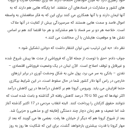
خود رهبری دارد که میان خودشان اختلاف دارند اما برای تصاحب قدرت و ثروت
های کشور و مشارکت در فسادهای آن متفقند. اما پایگاه هایی هم دارند که به
آنها ایمان دارند و با آنها همکاری می کنند برای این که به فکر منافعشان به واسطه
اموال فاسد و سمت هایی هستند که سرسپردگی بیش از کفایت در آنها ملاک
است. خلاصه هر دو بر سر فساد با هم مشترکند و هر جا اقتضا کند هم بر اساس
نقش ها و موقعیت هایشان با آن مخالفت می کنند.»
نظر داد: «به این ترتیب نمی توان انتظار داشت که دولتی تشکیل شود.»
جواب دادم: «حق با توست از جمله الآن که فروپاشی از مدت ها پیش شروع شده
و غیرقابل و توقف اصلاح است. الآن لبنان در یک وضعیت فروپاشی اقتصادی –
نقدی – بانکی به سر می برد، پول ملی به شکل وحشت آوری در برابر ارزهای
خارجی در راس آنها دلار کشور شما در حال سقوط است، در این شرایط بیکاری
حتما افزایش می یابد. ویروس کرونا هم بر کاهش درآمدها در پی کاهش درآمد
اکثر نهادها که بین 50 تا 70 درصد کاهش یافته اثر گذاشته و باعث شده است که
نتوانند حقوق کارکنان را پرداخت کنند. البته انقلاب مردمی در 17 اکتبر گذشته آغاز
شد اما ضعیف و هم زمان دچار چند دستگی (طایفه ای و مذهبی و حزبی) شد.
بعد از شیوع کرونا هم که دیگر از خیابان ها رفت. بعضی ها می گویند که بعد از
مهار کرونا با قدرت بیشتری بازخواهد گشت، برای این که شکایت ها روز به روز