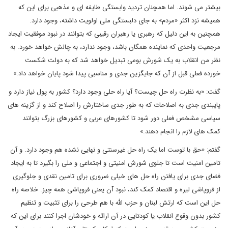
بیشتر می شوند. اما همچنان تردید وابستگی طایفه ای و مذهبی برای این که
همیشه نزد اکثر «مردم» به جای دلبستگی ملی اولویت داشته، وجود دارد.
همچنین به این دلیل که رهبری یا رهبران رقیبی که بتوانند در نبود موفقیت ایجاد
مرجعیت واحدی که نماینده همگان باشد، وجود ندارد، به چالش خواهد خورد. به
نظر من انقلاب به یک شورش بومی تبدیل خواهد شد که به دولت شکست
خورده فعلی قبل از آن که جایگزین جدی و مناسبی پیدا شود پایان خواهد داد.»
گفت: «به نظرت راه حل چیست؟ آیا راه حلی وجود دارد؟ کشور به پول نیاز دارد و
پایبندی جدی به اصلاحات که به طور جدی ساختارش را اصلاح کند و از گزینه های
سیاسی مشخص فعلی دور شود تا کشورهای عربی و کشورهای بزرگ بتوانند
کمک های لازم را انجام دهند.»
گفتم: «حق با توست اما یک راه حل غیرسنتی و نهایی نشده هم وجود دارد. و آن
تامین امنیت است تا جلوی شورش امنیتی و اجتماعی و ملی را بگیرد تا به ایجاد
فضای جدی برای یافتن راه حل های خیلی ضروری برای تامین نقدی و جلوگیری
از فروپاشی لیره و اقتصاد کمک کند، نبود آن یعنی فروپاشی همه چیز. خلاصه راه
حل این است که ارتش لبنان و حزب الله با هم طرحی را برای تثبیت و تنظیم
کشور بدون وقوع انقلاب یا کودتایی در آن ارائه و خودشان اجرا کنند برای این که