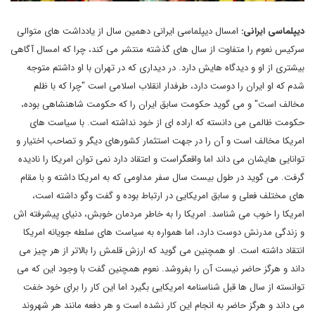
دیپلماسی ایرانی:
امسال دیپلماسی ایرانی دهمین سال از یادداشت های متوالی
سرکیس نعوم را متفاوت از سال های گذشته منتشر می کند، چرا که امسال آگاهی
بیشتری از او و دیدگاه هایش دارد. در دیداری که در تهران با او داشتم متوجه
شدم که او ایران را دوست دارد، طرفدار انقلاب اسلامی است "چرا که با ظلم
مخالف است" و می گوید حکومت سابق ایران را که حکومت شاهنشاهی بوده،
حکومت ظالمی می دانسته که اراده ای از خود نداشته است. با سیاست های
امریکا مخالف است و آن را در جهت استثمار کشورهای دیگر و تصاحب اختیار و
توانایی هایشان می داند اما واقعگراست و اعتقاد دارد نمی توان امریکا را نادیده
گرفت. می گوید در طول بیست سال سفر مداومی که به امریکا داشته و با مقام
های مختلف فعلی و سابق امریکایی در ارتباط بوده و گفت وگو داشته است،
امریکا را خوب می شناسد. امریکا را به خاطر مردمان خوبش، دنیای پیشرفته اش
و زندگی مدرنش دوست دارد، اما همواره به سیاست های سلطه جویانه امریکا
انتقاد داشته است. او همچنین می گوید که ارزش قلمش را بالاتر از هر چیز می
داند و هرگز حاضر نیست آن را بفروشد. نعوم همچنین گفت با وجود این که می
توانسته از سال ها قبل شناسنامه امریکایی بگیرد اما این کار را برای خود خفت
می داند و هرگز حاضر به انجام این کار نشده است و هر دفعه مانند هر شهروند