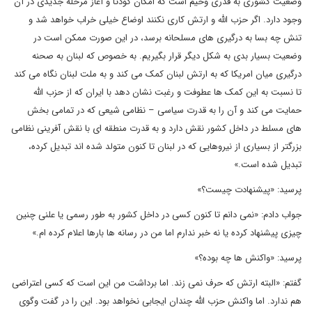
وضعیت کشوری به قدری وخیم است که امکان کودتا و آغاز مرحله جدیدی در آن
وجود دارد. اگر حزب الله و ارتش کاری نکنند اوضاع خیلی خراب خواهد شد و
تنش چه بسا به درگیری های مسلحانه برسد، در این صورت ممکن است در
وضعیت بسیار بدی به شکل دیگر قرار بگیریم. به خصوص که لبنان به صحنه
درگیری میان امریکا که به ارتش لبنان کمک می کند و به ملت لبنان نگاه می کند
تا نسبت به این کمک ها عطوفت و رغبت نشان دهد با ایران که از حزب الله
حمایت می کند و آن را به قدرت سیاسی – نظامی شیعی که در تمامی بخش
های مسلط در داخل کشور نقش دارد و به قدرت منطقه ای با نقش آفرینی نظامی
بزرگتر از بسیاری از نیروهایی که در لبنان تا کنون متولد شده اند تبدیل کرده،
تبدیل شده است.»
پرسید: «پیشنهادت چیست؟»
جواب دادم: «نمی دانم تا کنون کسی در داخل کشور به طور رسمی یا علنی چنین
چیزی پیشنهاد کرده یا نه خبر ندارم اما من در رسانه ها بارها اعلام کرده ام.»
پرسید: «واکنش ها چه بوده؟»
گفتم: «البته ارتش که حرف نمی زند. اما برداشت من این است که کسی اعتراضی
هم ندارد. اما واکنش حزب الله چندان ایجابی نخواهد بود. این را در گفت وگوی