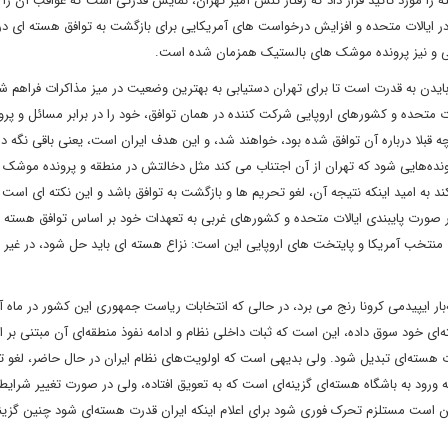
ه را مورد تاکید قرار داد که رفتار تنش آمیز تهران، نمایش قدرتی است که عواقب آن را 
ت در ایالات متحده و افزایش درخواست های آمریکایی برای بازگشت به توافق هسته ای د
 و نیز پرونده موشک های بالستیک همزمان شده است.
دن به قدرت است تا برای تهران دستیابی به بهترین وضعیت در میز مذاکرات فراهم شو
لات متحده و کشورهای اروپایی شرکت کننده در همان توافق، خود را در برابر مسائل و پر
ه قبلا درباره آن توافق شده بود، خواهند شد، و این هدف ایران است، یعنی باقی نگه د
 وارد پرونده‌هایی شود که تهران از آن اجتناب می کند مثل دخالتش در منطقه و پرونده موشک
کند به امید اینکه نتیجه آن، لغو تحریم ها و بازگشت به توافق باشد و این نکته ای است 
در صورت پایبندی ایالات متحده و کشورهای غربی به تعهدات خود بر اساس توافق هسته ا
منتخب آمریکا و پایتخت های اروپایی این است: نزاع هسته ای باید حل شود، در غیر 
ه‌بار ایپیدمی کرونا رنج می برد، در حالی که انتخابات ریاست جمهوری این کشور در ماه آ
‌ای خود سوق داده، این است که ثبات داخلی نظام و ادامه نفوذ منطقه‌ای آن مبتنی بر ا
 هسته‌ای تبدیل شود. ولی بدیهی است که اولویت‌های نظام ایران در حال حاضر، لغو ت
رود به باشگاه هسته‌ای گزینه‌ای است که به تعویق افتاده، ولی در صورت تغییر شرایط
 ممکن است مستلزم تحرک فوری شود برای اعلام اینکه ایران قدرت هسته‌ای شود چنین گزینه