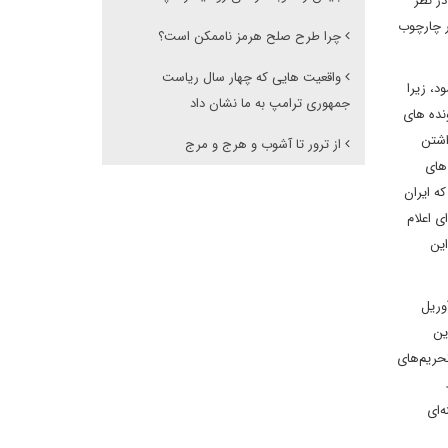
در نظر
ر چارچوب
چرا طرح صلح هرمز ناممکن است؟
واقعیت هایی که چهار سال ریاست
د، زیرا
جمهوری ترامپ به ما نشان داد
ونده های
اشتن
از ترور تا آشوب و هرج و مرج
 های
که ایران
ی اعلام
این
وریل
ین
حریم‌های
‌ای