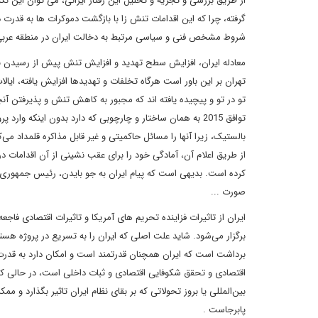
از طریق بررسی و تجزیه و تحلیل این رفتار ایرانی، می توان این نکت
گرفته، چرا که این اقدامات تنش زا با بازگشت دموکرات ها به قدر
شروط مشخص فنی و سیاسی مرتبط به دخالت ایران در منطقه عربی
معادله ایران، افزایش سطح تهدید و افزایش تنش پیش از رسیدن بای
تهران بر این باور است هرگاه تخلفات و تهدیدها افزایش یافته، ایا
تو در تو و پیچیده یافته اند که مجبور به کاهش تنش و پذیرفتن آنچ
توافق 2015 به همان ساختار و چارچوبی که دارد بدون اینکه
بالستیک، زیرا آنها را مسائل حاکمیتی و غیر قابل مذاکره قلمداد می‌
از طریق اعلام آن، آمادگی خود را برای عقب نشینی از آن اقدامات 
کرده است. بدیهی است که پیام ایران به جو بایدن، رئیس جمهوری 
صورت ...
ایران از تاثیرات فزاینده تحریم های آمریکا و تاثیرات اقتصادی فاجع
برگزار می‌شود. شاید علت اصلی که ایران را به تسریع در پروژه هسته
برداشت است که ایران همچنان قدرتمند است و امکان دارد به قدرت
اقتصادی و تحقق شکوفایی اقتصادی و ثبات داخلی است، در حالی که و
بین‌المللی یا بروز تحولاتی که بر بقای نظام ایران تاثیر بگذارد و
پابرجاست .