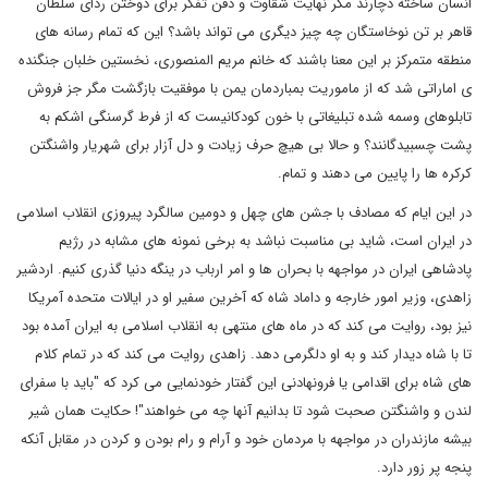
انسان ساخته دچارند مگر نهایت شقاوت و دفن تفکر برای دوختن ردای سلطان
قاهر بر تن نوخاستگان چه چیز دیگری می تواند باشد؟ این که تمام رسانه های
منطقه متمرکز بر این معنا باشند که خانم مریم المنصوری، نخستین خلبان جنگنده
ی اماراتی شد که از ماموریت بمباردمان یمن با موفقیت بازگشت مگر جز فروش
تابلوهای وسمه شده تبلیغاتی با خون کودکانیست که از فرط گرسنگی اشکم به
پشت چسبیدگانند؟ و حالا بی هیچ حرف زیادت و دل آزار برای شهریار واشنگتن
کرکره ها را پایین می دهند و تمام.
در این ایام که مصادف با جشن های چهل و دومین سالگرد پیروزی انقلاب اسلامی
در ایران است، شاید بی مناسبت نباشد به برخی نمونه های مشابه در رژیم
پادشاهی ایران در مواجهه با بحران ها و امر ارباب در ینگه دنیا گذری کنیم. اردشیر
زاهدی، وزیر امور خارجه و داماد شاه که آخرین سفیر او در ایالات متحده آمریکا
نیز بود، روایت می کند که در ماه های منتهی به انقلاب اسلامی به ایران آمده بود
تا با شاه دیدار کند و به او دلگرمی دهد. زاهدی روایت می کند که در تمام کلام
های شاه برای اقدامی یا فرونهادنی این گفتار خودنمایی می کرد که "باید با سفرای
لندن و واشنگتن صحبت شود تا بدانیم آنها چه می خواهند"! حکایت همان شیر
بیشه مازندران در مواجهه با مردمان خود و آرام و رام بودن و کردن در مقابل آنکه
پنجه پر زور دارد.