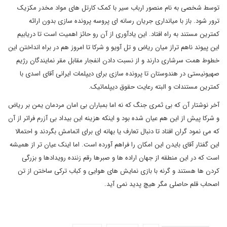
توسط شخصی به نام منصور ارباب سیر با کمک کارتل های مواد مخدر مکزیک
ترور شود. باز با میانداری جریان رسانه ای پروسه پرونده سازی بدون ارائه
کمترین مستند به راه افتاد. این یادآوری از آن رو حائز اهمیت است تا دریابیم
این پیوند ناهم تراز میان ریاض و تل آویو و شرکا تا امروز هم در براه انداختن این
خطوط همت سرشاری دارند و از نسبت دادن انفجار مقابل مقر نمایندگان رژیم
صهیونیستی در هندوستان تا پرونده سازی برای دیپلمات ایرانی آقای اسدی با
کمترین مستندات و البته رعایت حقوق دیپلماتیک.
آخر نوشتار آن که بی ثمری جنگ که نه اما بمباران بی امان مردمان یمن بر ریاض
و شرکا پیش از این هم عیان شده بود و اینکه هزینه این بیداد بی آزرم فراتر از آن
که می نمود گران افتاد تا دنبال تعارف یا بهانه ای برای اتمامش بگردند و احتمالا
این گفتار آقای بایدن این امکان را فراهم آورده است. اما اینک عیان تر از همیشه
است که در این منطقه از جهان اراده ها و صبرها رقم زننده رویدادها و بزرگی
کردن ها هستند و گرنه با بازی نمایش های هوایی و کباب ترکی ساختن از تن
اصحاب قلم حاصلی مگر هیچ پدید نمی آید.