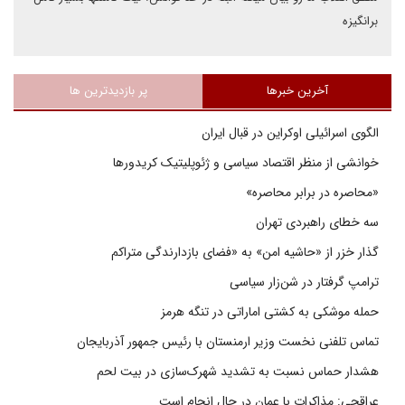
برانگیزه
آخرین خبرها
پر بازدیدترین ها
الگوی اسرائیلی اوکراین در قبال ایران
خوانشی از منظر اقتصاد سیاسی و ژئوپلیتیک کریدورها
«محاصره در برابر محاصره»
سه خطای راهبردی تهران
گذار خزر از «حاشیه امن» به «فضای بازدارندگی متراکم
ترامپ گرفتار در شن‌زار سیاسی
حمله موشکی به کشتی اماراتی در تنگه هرمز
تماس تلفنی نخست وزیر ارمنستان با رئیس جمهور آذربایجان
هشدار حماس نسبت به تشدید شهرک‌سازی در بیت‌ لحم
عراقچی: مذاکرات با عمان در حال انجام است