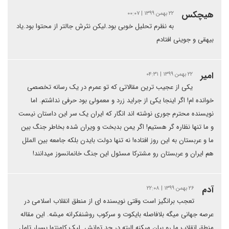
هیچکس
۲۲ بهمن ۱۳۹۹ | ۰۰:۰۷
به نظرم تحلیل خوبی بود.لیکن نثرش جالتر از محتوا بود.یاد
بیهقی و جوینی افتادم
امیر
۲۲ بهمن ۱۳۹۹ | ۰۴:۳۱
یکی از عجیب ترین مقالاتی که تو عمرم در یک رسانه تخصصی
خوانده ام! اگر اینجا یکی از جراید زرد و معمولی بود حرفی نداشتم. اما
نویسنده محترم جوری نوشته اند انگار که ایران یک سر این داستان نیست
و ما تنها نظاره گر هستیم! اگر یمن بدبخت و ویران شده بخاطر جنگ بین
ما و عربستان به این روز افتاده! نه تنها دولت بایدن بلکه جامعه بین الملل
هم ایران و عربستان رو مشترکا مسئول این جنگ خانمانسوز میدانند!
آدم
۲۶ بهمن ۱۳۹۹ | ۲۲:۰۸
تعجب برانگیز است وقتی نویسنده ای از منطق انقلاب اسلامی در
عرصه جهانی میگه بلافاصله بایکوت و سرکوب روشنفکرانه میشه. این مقاله
منطق انقلاب ما رو بیان میکنه البته در حد توانش. لیک کامنتها بسیار تامل