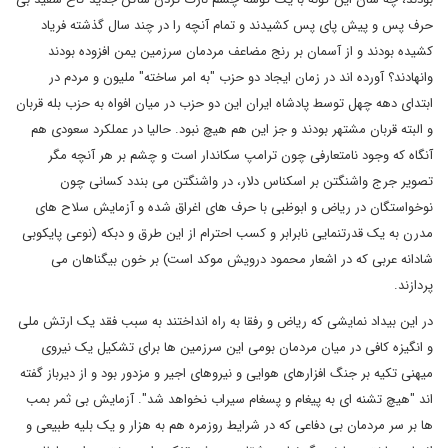
حرف پس و پیش پای پس کشیدند و تمام آنچه را در چند سال گذشته فریاد
کشیده بودند و از آسمان بر رنج مضاعف مردمان سرزمین یمن افزوده بودند
وانهادند؟ آورده اند در زمان ایجاد دو حزب "به امر ساخته" ملیون و مردم در
ابتدای دهه چهل توسط پادشاه ایران این دو حزب در میان افواه به حزب بله قربان
و البته قربان مشتهر بودند و جز این هم هیچ نبود. حالیا در عملکرد سعودی هم
آنگاه که وجود نامتعارفی چون ترامپ سکاندار است و چشم بر هر آنچه مگر
تصویر جرج واشنگتن بر اسکناس دلار، در واشنگتن می بندد کسانی چون
نوخواستگان در ریاض و ابوظبی با حرف های اغراق شده و آزمایش سلاح های
مدرن به یک قدرتنمایی نابرابر و کسب احترام از این طرق و دبکه (نوعی پایکوبی
شادانه عربی که در اشعار محمود درویش موکد است) بر خون بیگناهان می
پردازند.
در این بیداد نمایشی که ریاض و رفقا به راه انداختند به سبب فقد یک ارتش ملی
و انگیزه کافی در میان مردمان بومی این سرزمین ها برای تشکیل یک نیروی
میهنی تکیه بر جنگ افزارهای هوایی و نیروهای اجیر و مزدور بود و از دیرباز گفته
اند "هیچ تشنه ای به پیغام و پسغام سیراب نخواهد شد". آزمایش بی ثمر بمب
ها بر سر مردمان بی دفاعی که در شرایط روزمره هم به هزار و یک بلیه طبیعی و