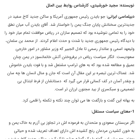
نویسنده: مجید خورشیدی، کارشناس روابط بین الملل
دیپلماسی ایرانی:
جو بایدن رئیس جمهوری آمریکا و ساکن جدید کاخ سفید در
جدیدترین سخنانش پایان جنگ یمن را خواستار شد. آقای بایدن آب میان نطق
خود را به تمامی ننوشیده بود که تصمیم سازان در ریاض موافقت تمام عیار خود را
با دیدگاه رئیس جمهوری جدید با شدت و حدت اعلام کردند. از محمد بن سلمان،
ولیعهد اسمی و عناندار رسمی تا عادل الجبیر که وزیر مشاور در امور خارجی
سعودیست. انگار سیاست ریاض در برفروختن آتش خانمانسوز در یمن چنان
عمیق و مطالعه شده بود که به های ترامپ مشتعل شد و با فوت بایدن خاموش
شد. غمناک ترین تبصره بر این مقال آن است که جان و منال انسان ها چه سان
و چقدر آسان در کف کسانی قرار می گیرد که دستانشان از فرط ابتذال بی
تصمیمی و سبکسری از بید مجنون لرزان تر است.
به بهانه این گفت و بازگفت ها می توان چند نکته و تکمله را قلمی کرد.
1-معنای سیاست مستقل:
اگر عربستان سعودی و متحدان به فرموده اش در تجاوز بی آزرم به خاک یمن و
به خون کشیدن مردمان رنج کشیده اش دارای اهداف تعریف شده و حیاتی
بودند، چه سان این گونه با یک گوشه چشم نازک کردن ساکن جدید کاخ سفید بی