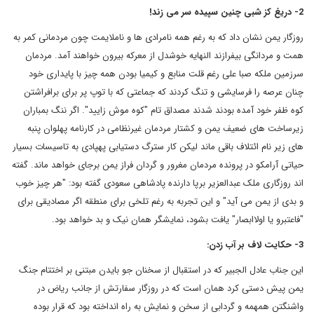
2- دریغ کز شبی چنین سپیده سر می زند!
روزگار یمن نشان داد که به رغم همه نامرادی ها و ناملایمت چون مردمانی کمر به
همت و مردانگی بیفرازند النهایه خوشدل از معرکه بیرون خواهند آمد. مردمان
سرزمین ملکه صبا علی رغم قلت منابع و کیمیا بودن همه چیز با پایداری خود
چنان عرصه را فرسایشی و تنگ کردند که جماعتی که با توپ پر برای برافراشتن
کوه ظفر خود آمده بودند شدند مصداق تام "کوه موش زایید". اگر ننگ بمباران
زیرساخت های ضعیف یمن و کشتار مردمان غیرنظامی در کارنامه پهلوان پنبه
های زیر نام ائتلاف باقی ماند لیکن کار سترگ دستیابی پهپادی به تاسیسات بسیار
حیاتی آرامکو در پرونده مردمان مغرور و گردان فراز یمن برجای خواهد ماند. گفته
اند روزگاری ملک عبدالعزیر برپا دارنده پادشاهی سعودی گفته بود: "هر چیز خوب
و بدی از یمن می آید" و این تجربه به رغم تلخی برای منطقه اگر مصادیقی برای
"فاعتبرو یا اولاابصار" یافت بشود، نمایشگر همان نیک و بد خواهد بود.
3- حکایت لاف بر آب زدن:
این جناب عادل الجبیر که در استقبال از سخنان جو بایدن مبتنی بر اختتام جنگ
یمن پیش دستی کرد همان است که در روزگار سفارتش از جانب ریاض در
واشنگتن همهمه و گردابی از سخن و نمایش به راه انداخته بود که قرار بوده