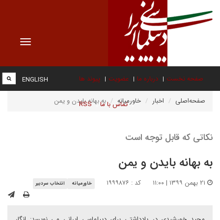
Toggle
vigation
صفحه نخست
درباره ما
عضویت
پیوند ها
ENGLISH
صفحه‌اصلی
اخبار
خاورمیانه
به بهانه بایدن و یمن
تماس با ما
RSS
نکاتی که قابل توجه است
به بهانه بایدن و یمن
۲۱ بهمن ۱۳۹۹ | ۱۱:۰۰
کد : ۱۹۹۹۸۷۶
خاورمیانه
انتخاب سردبیر
مجید خورشیدی در یادداشتی برای دیپلماسی ایرانی می نویسد: انگار