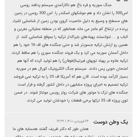
جنگ سوریه و قره باغ هم ناکارآمدی سیستم پدافند روسی
اس300 را نشان داد و هم موشکهای اسکندر را. اس 300 روسی در زمین
های مسطح و وسیع به دلیل خاصیت کروی بودن زمین از شناسایی اشیاء
پرنده در ارتفاع کم عاجز می ماند همانطور که در منطقه عملیاتی عفرین و
الباب و ... نتوانستند پهبادهای بایراکدار ترکیه را بموقع شناسایی کنند. از
همین رو ارتش ترکیه جسورتر شد و حتی جنگنده های اف 16 خود را هم
داخل آسمان سوریه می کرد و یک فروند جنگنده سوری را هم ساقط کردند.
ترکیه علاوه بر پهباد توپهای فیرتینا(طوفان) را هم تولید کرده که آنها هم
امتحان خوبی پس دادند. سیستم جنگ الکترونیک کورال هم در سوریه
بسیار کارآمد بوده است. الان هم که آمریکا اف 35 را به ترکیه نمی فروشد
ترکیه تصمیم به اجرای پروژه مشابهی در داخل کشور گرفته و قرار است
جنگنده های ترک با موتور های شرکت رولز رویس مونتاژ شوند. در ضمن
توی پروژه اف 35 ترکها برخی قطعات را خودشان تولید می کردند.
یک وطن دوست
۲۴ فروردین ۱۴۰۰ | ۱۳:۳۶
همان طور که دکتر ظریف گفتند همسایه های ما
مهم هستند و ما نمی توانیم همسایه های خودمون رو تغییر بدیم. مقاله