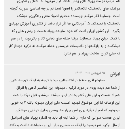
هم مرتب توسط پهپاد های یمنی هدف قرار میگیرد. 4. ادعای رهگیری
موشک های بالستیک الکساندر را اصولا نمیدانم بر چه اساسی صورت گرفته
است. جسارتا فکر میکنم نویسنده محترم اصولا معنی رهگیری موشک
بالستیک را نمیداند. 5. آمریکایی ها اگر قرار باشد از کشوری آموزش پهپادی
بگیرد . آن کشور ایران است که خود سازنده پهپاد هست و یمنی هایی که
با کمک ایران پهپاد میسازند مرتبا حلقه های دفاعی تاد و پاتریوت را در هم
میشکنند و به پایگاهها و تاسیسات عربستان حمله میکنند نه ترکیه مونتاژ کار
که حتی توان ساخت پهپاد را هم ندارد.
ایرانی
۲۵ فروردین ۱۴۰۰ | ۰۳:۱۲
ممنونم اقای مفتح نوشته جالبی بود با توجه به اینکه ترجمه هایی
از شما هم دیده بودم در مورد ترکیه ، میدونم این تفاسیر گاهی با اغراق
همراه هست و ارزوهای کشورها در اونها نوشته میشه و قابل درکه با همه
این اوصاف ایا این موضوع تهدید امنیت ملی ایران میتونه باشه ؟ به خوبی
میدونیم که اصرار ترکیه برای اس چهارصد روسی بدلیل توانایی موشکی
ایران هست سوالی که دارم از شما اینه ایا باید به اندازه پهپاد های اسرائیل
از مال ترکیه هم ترسید یا اینکه نه خطری برای ایران نخواهند داشت و نکته