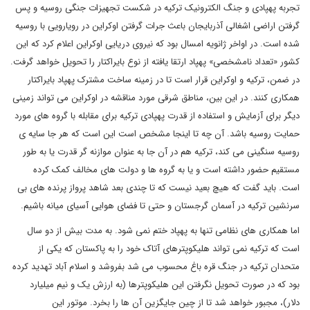
تجربه پهپادی و جنگ الکترونیک ترکیه در شکست تجهیزات جنگی روسیه و پس
گرفتن اراضی اشغالی آذربایجان باعث جرات گرفتن اوکراین در رویارویی با روسیه
شده است. در اواخر ژانویه امسال بود که نیروی دریایی اوکراین اعلام کرد که این
کشور «تعداد نامشخصی» پهپاد ارتقا یافته از نوع بایراکتار را تحویل خواهد گرفت.
در ضمن، ترکیه و اوکراین قرار است تا در زمینه ساخت مشترک پهپاد بایراکتار
همکاری کنند. در این بین، مناطق شرقی مورد مناقشه در اوکراین می تواند زمینی
دیگر برای آزمایش و استفاده از قدرت پهپادی ترکیه برای مقابله با گروه های مورد
حمایت روسیه باشد. آن چه تا اینجا مشخص است این است که هر جا سایه ی
روسیه سنگینی می کند، ترکیه هم در آن جا به عنوان موازنه گر قدرت یا به طور
مستقیم حضور داشته است و یا به گروه ها و دولت های مخالف کمک کرده
است. باید گفت که هیچ بعید نیست که تا چندی بعد شاهد پرواز پرنده های بی
سرنشین ترکیه در آسمان گرجستان و حتی تا فضای هوایی آسیای میانه باشیم.
اما همکاری های نظامی تنها به پهپاد ختم نمی شود. به مدت بیش از دو سال
است که ترکیه نمی تواند هلیکوپترهای آتاک خود را به پاکستان که یکی از
متحدان ترکیه در جنگ قره باغ محسوب می شد بفروشد و اسلام آباد تهدید کرده
بود که در صورت تحویل نگرفتن این هلیکوپترها (به ارزش یک و نیم میلیارد
دلار)، مجبور خواهد شد تا از چین جایگزین آن ها را بخرد. موتور این