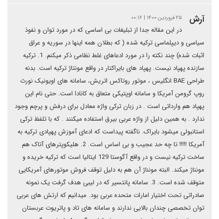
آرش
۲۵ فروردین ۱۴۰۰ | ۰۰:۱۶
در این مقاله جدا از تبلیغات بی اساسی که در مورد توان و نفوذ
سیاسی و دیپلماسی ترکیه شده ( که بطلان همه اینها در سوریه و عراق
اثبات شده) چند نکته را در مورد ادعاهای غلط نظامی ذکر میکنم. 1. ترکیه
سازنده پهپاد نیست. پهپاد های بایراکتار در واقع مونتاژ ترکیه است. بدنه
طراحی BAE انگلیس ، موتور روتاکس اتریش، سامانه های اویونیک نورث
روپ گرومن آمریکا و سامانه اوپتیکی متعاق به کانادا است. حتی نام این
پهپاد هم وارداتی است . در زبان ترکی واژه معادل برای درفش و پرچم وجود
ندارد . به همین دلیل از واژه عربی بیرق استفاده میکنند . که با تلفظ ترکی
استانبولی میشود بایراک. ناگفته پیداست که ادعای آموزش پهپادی ترکیه به
آمریکا !!!!! تا چه حد عجیب و بی اساس است. 2. هلیکوپترهای آتاک هم
ساخت ترکیه نیست و در واقع آگوستا 129 ایتالیا است که ترکیه خریده و
مونناژ میکند. البته مونناژ آن هم به دلیل توقف فروش موتورهای آمریکایی
متوقف شده است. 3. سامانه پانتسیر که در لیبی هدف گرفت یک نمونه
صادراتی تحت اختیار امارات متحده عربی بود. میدانیم که ارتش های عربی
توان تخصصی چندان بالایی ندارند و سامانه های تاد و پاتریوت عربستان