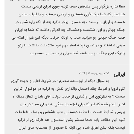
معنا نداره بزرگوار پس متناقض حرف نزنیم چون ایران اریایی هست
همانطور که شما ترک اذری هستین و اریایی نیستید و یا اعراب سامی
هستند و اریایی نیستند ، به خسرو : برادر ترکیه بعد از تکه پاره شدن در
جنگ جهانی و اون شکست وحشتناک چه قدرتی داشته که شما به ایران
طعنه جنگ جهانی رو میزنید منت به اونکه جرئت دیگه ایی غیر از اعلام بی
طرفی نداشتند و در ضمن ترکیه اصلا مهم نبود مثلا نفت نداشت یا زئو
پلتیک قوی جنگ ، پس طعنه شما خیلی بی معنی و مسخرس
ایرانی
۲۵ فروردین ۱۴۰۰ | ۰۹:۱۹
یه سوال دیگه از نویسنده محترم : در شرایط فعلی و جهت گیری
کلی اروپا و امریکا چقد احتمال واگذاری نقش به ترکیه در موضوع اکراین
هست ؟ به نظرتون این واگذاری از جانب دولت اقای بایدن اتفاق میفته ؟
اخیرا اعلام شده که امریکا برای اعزام ناو جنگی به دریای سیاه در حال
بررسی شرایط هست ، فقط به دوستانی نظیر ناشناس و رضا ، لطفا دقت
کنید این مقالات باید حتما منتشر بشن اسمشون هم طرفداری از ترکیه
نیست بلکه بیان اغراق شده ایی البته تا حدودی از همسایه های ایران