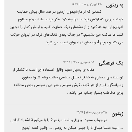
به زیتون
۲۵ فروردین ۱۴۰۰ | ۱۱:۲۹
کسانی که از مارشیمون ارمنی در صد سال پیش حمایت
کردند بپرس که ارتش ترک با انها چه کرد. فکر کردید علیه مردم مظلوم
آذربایجان توطئه کنید و از دشمنان ترک حمایت کنید و ارتش کفار را تجهیز
کنید ما ساکت می نشینیم.؟ در جنگ بعدی تانک‌های ترک در ایروان حرکت
می کند و پرچم آذربایجان در ایروان نسب می شود
یک فرهنگی
۲۵ فروردین ۱۴۰۰ | ۱۲:۳۸
مقاله ی بسیار مفید وقابل استفاده ای است با تشکر از
نویسنده ی محترم به خاطر تحلیل سیاسی جالب وقلم شیوا ممنون
وسپاسگزار فارغ از هر گونه نگرش سیاسی ودر عین سیاسی بودن مطالعه
برای مخاطب بسیار جذاب می باشد .
زیتون
۲۵ فروردین ۱۴۰۰ | ۱۳:۱۴
در جواب سعید تبریزلی، شما میثاق 2 را با میثاق 3 اشتباه گرفتی
....البته منشا میثاق 2 را چینی میگن نه روسی ....وقتی گفتم ایمیج