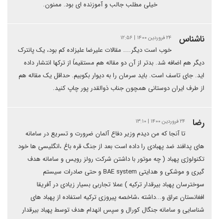
خیلی مطلب جالب و آموزنده ای بود. ممنون.
ناشناس
۲۴ فروردین ۱۴۰۰ | ۱۲:۵۶
خوب است دیگر.... مقالات علیرضا علیزاده کم بود، یک پانترک
دیگر هم اضافه شد. بدتر از آن دو مقاله هم مستقیماً از ترکها انتشار داده
اید. جای تاسف است. باید سرمان را به دیوار بکوبیم. حداقل یک مقاله هم
از طرف ایران دوستانی همچون جناب ذوالقدر پور چاپ کنید.
رضا
۲۴ فروردین ۱۴۰۰ | ۱۳:۱۰
تا آنجا که من دیدم وزیر دفاع آلمان ضرورت و تسریع در سامانه
های پدافند ضد پهبادی را داده است بعد از جنگ قره باغ ،انگلیسی ها خود
تکنولوژی پهباد ( چه موتور با داشتن شرکت رولز رویس و سامانه هدف
گیری و موشکی و هدایتی BAE system و حتی صادرات سیستم
سوخترسان پهباد بیرقدار ترکیه ) عملا تجاربی بسیار زیادی در آفریقا
افغانستان عراق و...داشته ،شاخصه پیروزی ترکیه استفاده از پهباد های
شناسایی و سامانه جنگال کورال و سپس انهدام هدف توسط پهباد بیرقدار