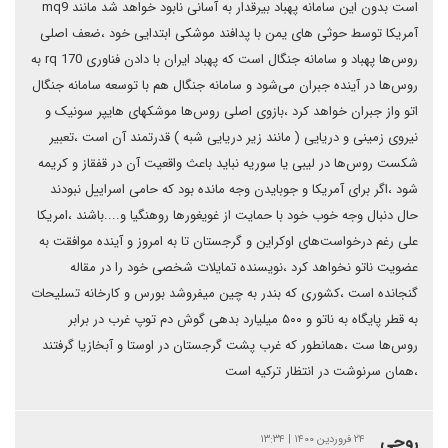
است بدون این سامانه پهباد بیرقدار به آسانی نابود خواهد شد مانند mq9
آمریکا توسط حوثی های یمن با پدافند موشکی ابتدایی خود ،ضعف اصلی
روس‌ها پهباد و سامانه جنگال است که پهباد ایران با دادن فناوری rq 170 به
روس‌ها در آینده جبران می‌شود و سامانه جنگال هم با توسعه سامانه جنگال
اتو واز جبران خواهد کرد ،بازوی اصلی روس‌ها موشکهای هایپر سونیک و
نیروی زمینی و دریایی ( مانند زیر دریایی شبه ) قدرتمند آن است ،تعبیر
شکست روس‌ها در لیبی یا سوریه نباید باعث واقعیت آن در قفقاز و کریمه
شود ،اگر برای آمریکا و جوبایدن وجه مانده بود که حامی اسراییل نبودند
حال دنبال وجه خوب خود با حمایت از غویغورها روهنگیا و....باشند ،امریکا
علی رغم درخواست‌های اوکراین و گرجستان تا به امروز و آینده موافقت به
عضویت ناتو نخواهد کرد ،نویسنده تمایلات شخصی خود را در مقاله
گنجانده است ،کشوری که بندر به چین میفروشد بورس و کارخانه تسلیحات
به قطر پایگاه به ناتو و ۵۰۰ میلیارد بدهی گوش دم توپ غرب در برابر
روس‌ها ست ،همانطور که غرب پشت گرجستان در اوستا و آبخازیا گرفتند
،همان سرنوشت در انتظار ترکیه است
روحی
۲۴ فروردین ۱۴۰۰ | ۱۳:۳۴