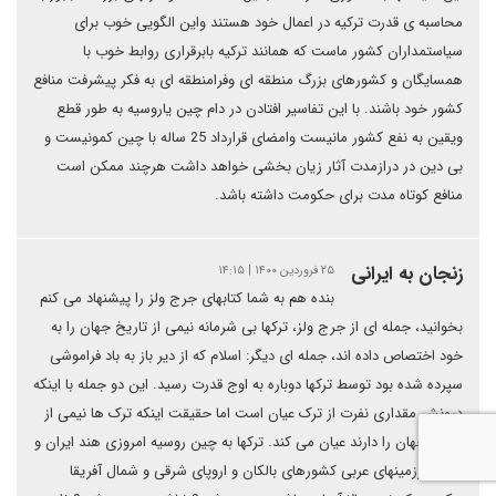
محاسبه ی قدرت ترکیه در اعمال خود هستند واین الگویی خوب برای
سیاستمداران کشور ماست که همانند ترکیه بابرقراری روابط خوب با
همسایگان و کشورهای بزرگ منطقه ای وفرامنطقه ای به فکر پیشرفت منافع
کشور خود باشند. با این تفاسیر افتادن در دام چین یاروسیه به طور قطع
ویقین به نفع کشور مانیست وامضای قرارداد 25 ساله با چین کمونیست و
بی دین در درازمدت آثار زیان بخشی خواهد داشت هرچند ممکن است
منافع کوتاه مدت برای حکومت داشته باشد.
زنجان به ایرانی
۲۵ فروردین ۱۴۰۰ | ۱۴:۱۵
بنده هم به شما کتابهای جرج ولز را پیشنهاد می کنم
بخوانید، جمله ای از جرج ولز، ترکها بی شرمانه نیمی از تاریخ جهان را به
خود اختصاص داده اند، جمله ای دیگر: اسلام که از دیر باز به باد فراموشی
سپرده شده بود توسط ترکها دوباره به اوج قدرت رسید. این دو جمله با اینکه
درونش مقداری نفرت از ترک عیان است اما حقیقت اینکه ترک ها نیمی از
تاریخ جهان را دارند عیان می کند. ترکها به چین روسیه امروزی هند ایران و
تمام سرزمینهای عربی کشورهای بالکان و اروپای شرقی و شمال آفریقا