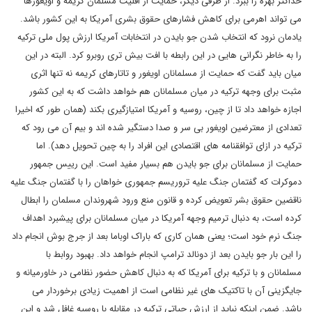
حداکثر بهره را ببرد. از طرفی دیگر، حمایت از اقلیت مسلمان کریمه و اویغورها
می تواند اهرمی برای کاهش فشارهای حقوق بشری آمریکا به این کشور باشد.
یادمان نرود که انتخاب شدن جو بایدن در انتخابات آمریکا ارزش پول ملی ترکیه
را به خاطر نگرانی هایی در این رابطه با افت بیش تری روبرو کرد. البته در این
میان باید گفت که حمایت از مسلمانان اویغور و تاتارهای کریمه نه تنها اثری
مثبت برای وجهه ترکیه در میان مسلمانان هم خواهد داشت که به این کشور
اجازه خواهد داد تا از چین، روسیه و آمریکا امتیازگیری بکند (همان طور که اخیرا
تعدادی از معترضین اویغور بی سر و صدا دستگیر شده اند و بیم آن می رود که
ترکیه در ازای توافقنامه های اقتصادی این افراد را به چین تحویل دهد). اما
حمایت از مسلمانان برای جو بایدن هم بسیار مفید است. این رییس جمهور
دموکرات که گفتمان جنگ علیه تروریسم جمهوری خواهان را با گفتمان جنگ علیه
ناقضین حقوق بشر تعویض کرده و قانون منع ورود شهروندان مسلمان را ابطال
کرده است، به دنبال ترمیم وجهه آمریکا در میان مسلمانان برای پیشبرد اهداف
جنگ نرم خود است؛ یعنی همان کاری که باراک اوباما بعد از جرج بوش انجام داد
را این بار جو بایدن بعد از دونالد ترامپ انجام خواهد داد. بهبود روابط با
مسلمانان و با ترکیه برای آمریکا که به دنبال کاهش حضور نظامی در خاورمیانه و
جایگزینی آن با تاکتیک های غیر نظامی است از اهمیت زیادی برخوردار می
باشد. ضمن اینکه نباید از ارزش حیاتی ترکیه در مقابله با روسیه غافل شد و این