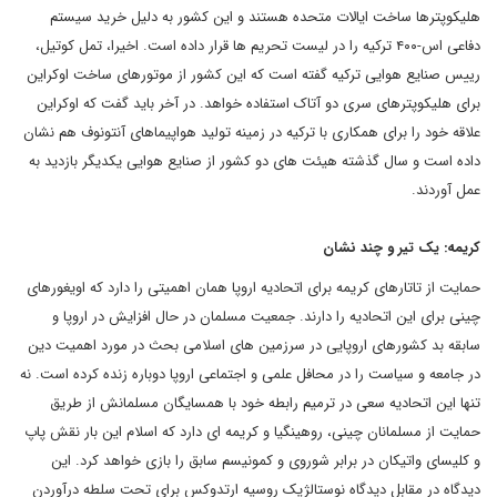
هلیکوپترها ساخت ایالات متحده هستند و این کشور به دلیل خرید سیستم
دفاعی اس-۴۰۰ ترکیه را در لیست تحریم ها قرار داده است. اخیرا، تمل کوتیل،
رییس صنایع هوایی ترکیه گفته است که این کشور از موتورهای ساخت اوکراین
برای هلیکوپترهای سری دو آتاک استفاده خواهد. در آخر باید گفت که اوکراین
علاقه خود را برای همکاری با ترکیه در زمینه تولید هواپیماهای آنتونوف هم نشان
داده است و سال گذشته هیئت های دو کشور از صنایع هوایی یکدیگر بازدید به
عمل آوردند.
کریمه: یک تیر و چند نشان
حمایت از تاتارهای کریمه برای اتحادیه اروپا همان اهمیتی را دارد که اویغورهای
چینی برای این اتحادیه را دارند. جمعیت مسلمان در حال افزایش در اروپا و
سابقه بد کشورهای اروپایی در سرزمین های اسلامی بحث در مورد اهمیت دین
در جامعه و سیاست را در محافل علمی و اجتماعی اروپا دوباره زنده کرده است. نه
تنها این اتحادیه سعی در ترمیم رابطه خود با همسایگان مسلمانش از طریق
حمایت از مسلمانان چینی، روهینگیا و کریمه ای دارد که اسلام این بار نقش پاپ
و کلیسای واتیکان در برابر شوروی و کمونیسم سابق را بازی خواهد کرد. این
دیدگاه در مقابل دیدگاه نوستالژیک روسیه ارتدوکس برای تحت سلطه درآوردن