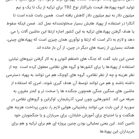
تولید انبوه پهپادها، قیمت بایراکتار نوع TB2 برای ترکیه از یک تا یک و نیم
میلیون دلار به نیم میلیون دلار کاهش یافته است. همین باعث شده است تا
آنکارا در استفاده از پهپاد هایش بسیار سخاوتمندانه عمل کند. ضمن اینکه سقوط
یا هدف گرفتن پهپادهای ترکیه به این کشور اجازه ارتقا این ماشین آلات را می
دهد و لازم به ذکر است که ارتقا و نوآوری همان چیزی است که پهپادهای چینی،
همانند بسیاری از زمینه های دیگر در چین، از آن باز مانده اند.
ضمن این باید گفت که جنگ های نامنظم کنونی و به کار گرفتن نیروهای نیابتی
استفاده از پهپادها را برای کشورها و گروه های نظامی معقول کرده است. چه از
نظر هزینه و چه از نظر نظامی، گروه های کوچک هم می توانند به پهپاد دسترسی
داشته باشند و هم می توانند توسط آن هدف گیری شوند، امری که استفاده از
ماشین های سنگین جنگی همچون جنگنده ها را سخت تر و کمتر مقرون به
صرفه می کند. کشورهایی چون لیبی، آذربایجان، اوکراین و گروهای نظامی در
سوریه از این بابت می توانند پشتیبانی هوایی لازم را، بدون پرداخت هزینه های
هنگفت و یا احتیاج برای آموزش خلبانان، برای سربازان و یا جنگجویان خود
تامین کنند. این یعنی عملیاتی بودن چنین پروژه ای هم برای ترکیه و هم برای
خریداران این پهپادها.