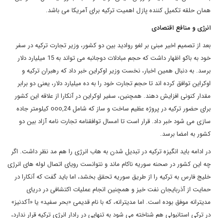
همان حلقه تکمیل کننده پازل اهمیت ترکیه برای آمریکا می باشد.
انرژی و منافع اقتصادی
بعد از تصمیم اخیر مبنی بر لغو روادید بین دو کشور، وزیر تجارت ترکیه در سفر
خود به باکو اظهار داشت که حجم مبادلات دوجانبه می تواند به 15 میلیارد دلار
برسد. به دنبال همین اخبار، نخست وزیر اوکراین خبر داد که رهبران ترکیه و
اوکراین توافق کرده اند تا حجم تجارت خود را به ده میلیارد دلار، یعنی دو برابر
مقدار کنونی افزایش دهند. همچنین، سفیر اوکراین در آنکارا از علاقه این کشور
برای حضور ترکیه در پروژه عظیم ساخت و ساز که شامل 24,ooo کیلومتر جاده
سازی می شود خبر داد. قرار است تا امسال توافقنامه تجارت نامه آزاد بین دو
کشور به امضا برسد.
در ادامه باید انگیزه ترکیه در تبدیل شدن به هاب انرژی را هم مد نظر داشت. اگر
چه این کشور در صحنه سوریه ناکام ماند و نتوانست رویای اتصال لوله های انرژی
خلیج فارس به ترکیه را از طریق سوریه تحقق بخشد، اما باید گفت که آنکارا در
حمایت از آذربایجان نفت خیز و همچنین انجام عملیات اکتشافی در دریای
مدیترانه موفق بوده است. اما مدیترانه، که با نام قدیمی «بحر سفید» یا «آکدنیز»
در ترکی استانبولی هم شناخته می شود به تنهایی در رادار انرژی ترکیه قرار ندارد،