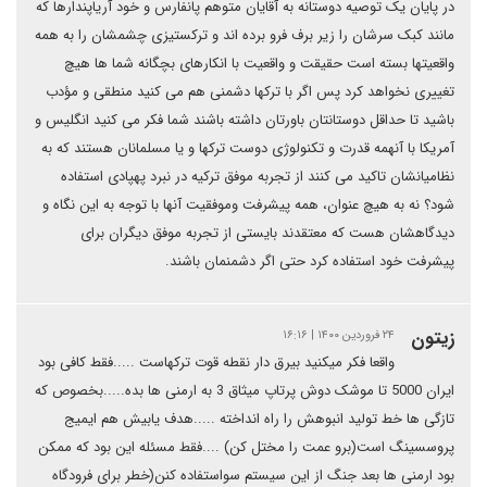
در پایان یک توصیه دوستانه به آقایان متوهم پانفارس و خود آریاپندارها که
مانند کبک سرشان را زیر برف فرو برده اند و ترکستیزی چشمشان را به همه
واقعیتها بسته است حقیقت و واقعیت با انکارهای بچگانه شما ها هیچ
تغییری نخواهد کرد پس اگر با ترکها دشمنی هم می کنید منطقی و مؤدب
باشید تا حداقل دوستانتان باورتان داشته باشند شما فکر می کنید انگلیس و
آمریکا با آنهمه قدرت و تکنولوژی دوست ترکها و یا مسلمانان هستند که به
نظامیانشان تاکید می کنند از تجربه موفق ترکیه در نبرد پهپادی استفاده
شود؟ نه به هیچ عنوان، همه پیشرفت وموفقیت آنها با توجه به این نگاه و
دیدگاهشان هست که معتقدند بایستی از تجربه موفق دیگران برای
پیشرفت خود استفاده کرد حتی اگر دشمنمان باشند.
زیتون
۲۴ فروردین ۱۴۰۰ | ۱۶:۱۶
واقعا فکر میکنید بیرق دار نقطه قوت ترکهاست .....فقط کافی بود
ایران 5000 تا موشک دوش پرتاپ میثاق 3 به ارمنی ها بده.....بخصوص که
تازگی ها خط تولید انبوهش را راه انداخته .....هدف یابیش هم ایمیج
پروسسینگ است(برو عمت را مختل کن) ....فقط مسئله این بود که ممکن
بود ارمنی ها بعد جنگ از این سیستم سواستفاده کنن(خطر برای فرودگاه