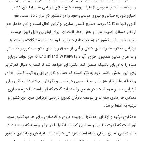
را از دست داد و به نوعی از طرف روسیه خلع سلاح دریایی شد، اما این کشور
احیای دوباره صنایع و نیروی دریایی خود را در دستور کار قرار داده است. هم
اکنون تنها ۱۰ تا ۱۵ درصد صنایع کشتی سازی اوکراین فعال است و این مقدار هم
از نظر مسائل امنیت ملی و هم از نظر اقتصادی برای اوکراین قابل قبول نیست.
تجربه خوب این کشور در زمینه صنایع دریایی با وجود تمام مشکلات، و احتیاج
اوکراین به توسعه راه های خاکی و آبی از طریق رود های دانوب، دنیپر، و دنیستر
و یا طرح هایی همچون طرح آبراه E40 Inland Waterway که می تواند دریای
سیاه را به دریای بالتیک متصل کند انگیزه ای خواهد شد تا کیف به دنبال تمرکز بر
روی این بخش باشد. لازم به ذکر است که حمل و نقل دریایی و تردد کشتی ها در
رودخانه ها از نظر هزینه و صرفه جویی در تعمیر و نگهداری جاده های خاکی برای
اوکراین بسیار مهم است. در همین رابطه باید گفت که قرار است تا در ماه جاری
میلادی قراردادی مهم برای توسعه ناوگان نیروی دریایی اوکراین بین این کشور و
ترکیه به امضا برسد.
همکاری ترکیه و اوکراین نه تنها از جهت انرژی و اقتصادی برای هر دو کشور سود
آور است که قدرت نظامی و سیاسی کیف و آنکارا را در برابر روسیه که به شدت در
حال نظامی سازی دریای سیاه است افزایش خواهد داد. افزایش و پایداری حضور