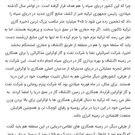
چرا که این کشور دریای سیاه را هم هدف قرار گرفته است. در اواخر سال گذشته
میلادی، رئیس جمهوری ترکیه خبر از کشف منابع گازی جدید در دریای سیاه را
داد که تخمین زده می شود با ۴۰۵ میلیارد متر مکعب بزرگ ترین ذخیره گازی
ترکیه تاکنون باشد. اگر چه حفاری ها در عمق دریا سخت و پرهزینه هستند، اما به
نظر می رسد که ترکیه عزم خود را جزم کرده تا نه تنها به این منابع ارزشمند دست
یابد که سلطه خود را هم در منطقه از طریق اکتشاف و حفاری استحکام بخشد.
اخیرا، شرکت اسرائیلی نفتا با شرکت نفت و گاز اوکراین مذاکراتی را برای همکاری
در زمینه اکتشاف و بهره برداری گاز در دریای سیاه انجام داده است. این شرکت به
خاطر تجربه عملیاتی در دریای مدیترانه از مدعیان اصلی همکاری با اوکراین است.
از طرفی، کشورهای دیگر ساحلی هم به دنبال تثبیت موقعیت خود در این دریا
هستند. برای مثال، در ماه فوریه میلادی بود که شرکت پترم رومانی و شرکت نفت
و گاز اوکراین قرارداد همکاری در زمین اکتشاف گاز در عمق دریا را امضا کردند. به
نظر می رسد که ترکیه به دنبال افزایش همکاری ها با اوکراین برای بالا بردن وزن
سیاسی خود در این دریا در برابر روسیه و رقبای کوچک تر، و همچنین افزایش
منفعت اقتصادی در زمینه انرژی باشد.
از طرفی دیگر، در زمینه همکاری های نظامی-دریایی در این منطقه هم باید گفت
که اگرچه بعد از اشغال کریمه، اوکراین نزدیک به ۷۵ درصد از پرسنل دریایی خود