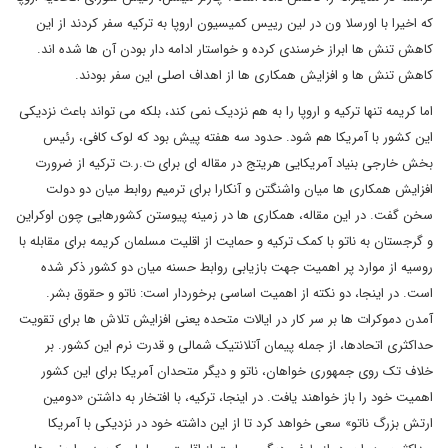
که اخیرا با اورسلا ون در لین رییس کمیسیون اروپا به ترکیه سفر کردند از این
کاهش تنش ها ابراز خرسندی کرده و خواستار ادامه دار بودن آن ها شده اند.
کاهش تنش ها و افزایش همکاری ها از اهداف اصلی این سفر بودند.
اما کریمه تنها ترکیه و اروپا را به هم نزدیک نمی کند، بلکه می تواند باعث نزدیکی
این کشور با آمریکا هم شود. حدود سه هفته پیش بود که لوک کافی، رئیس
بخش خارجی بنیاد آمریکایی هریتج در مقاله ای برای ت.ر.ت ترکیه از ضرورت
افزایش همکاری ها میان واشنگتن و آنکارا برای ترمیم روابط میان دو دولت
سخن گفت. در این مقاله، همکاری ها در زمینه پیوستن کشورهایی چون اوکراین
و گرجستان به ناتو با کمک ترکیه و حمایت از اقلیت مسلمان کریمه برای مقابله با
روسیه از موارد پر اهمیت جهت بازیابی روابط حسنه میان دو کشور ذکر شده
است. در اینجا، دو نکته از اهمیت اساسی برخوردار است: ناتو و حقوق بشر.
آمدن دموکرات ها بر سر کار در ایالات متحده یعنی افزایش تلاش ها برای تقویت
حداکثری اتحادها، از جمله پیمان آتلانتیک شمالی و قدرت نرم این کشور. بر
خلاف تک روی جمهوری خواهان، ناتو و دیگر متحدان آمریکا برای این کشور
اهمیت خود را باز خواهند یافت. در اینجا، ترکیه، با افتخار به داشتن «دومین
ارتش بزرگ ناتو» سعی خواهد کرد تا از این داشته خود در نزدیکی با آمریکا