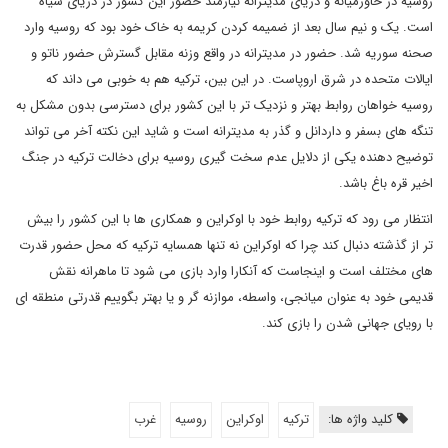
روسیه در خاورمیانه و دریای مدیترانه نیازمند حضور این کشور در دریای سیاه
است. یک و نیم سال بعد از ضمیمه کردن کریمه به خاک خود بود که روسیه وارد
صحنه سوریه شد. حضور در مدیترانه در واقع وزنه مقابل گسترش حضور ناتو و
ایالات متحده در شرق اروپاست. در این بین، ترکیه هم به خوبی می داند که
روسیه خواهان روابط بهتر و نزدیک تر با این کشور برای دسترسی بدون مشکل به
تنگه های بسفر و داردانل و گذر به مدیترانه است و شاید این نکته آخر می تواند
توضیح دهنده یکی از دلایل عدم سخت گیری روسیه برای دخالت ترکیه در جنگ
اخیر قره باغ باشد.
انتظار می رود که ترکیه روابط خود با اوکراین و همکاری ها با این کشور را بیش
تر از گذشته دنبال کند چرا که اوکراین نه تنها همسایه ترکیه که محل حضور قدرت
های مختلف است و اینجاست که آنکارا وارد بازی می شود تا ماهرانه نقش
قدیمی خود به عنوان میانجی، واسطه، موازنه گر و یا بهتر بگوییم قدرتی منطقه ای
با رویای جهانی شدن را بازی کند.
کلید واژه ها:
ترکیه
اوکراین
روسیه
غرب