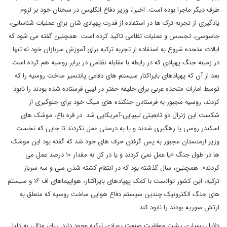
طرف دیگر ماجرا بوده است. اخیرا، وزیر دفاع انگلیس در سخنان خود بر لزوم
یادگیری از تجربه ترک ها در استفاده از قدرت پهپادی شان برای عملیات شناسایی،
جاسوسی، تجسس و عملیات نظامی تاکید کرده است. همچنین گفته می شود که
ایالات متحده شروع به استفاده از تجربه ترکیه برای آموزش سربازان خود نه تنها
در زمینه جنگ پهپادی که در رابطه با مقابله نظامی در برابر روسیه هم کرده است.
بعد از آن که پهپادهای بایراکتار سیستم های دفاعی پانتسیر ساخت روسیه را که
توسط امارات متحده عربی برای خلیفه حفتر در لیبی فرستاده شده بودند را نابود
کردند، روسیه مجبور به فرستادن جنگنده های میگ خود برای جلوگیری از
شکست این ژنرال دو تابعیتی لیبیایی-آمریکایی شد. در قره باغ، موشک های
اسکندر روسی یا رهگیری شدند و یا به درستی عمل نکردند تا جایی که نخست
وزیر ارمنستان مجبور به پس گرفتن حرف های خود شد که گفته بود این موشک
ها در طول جنگ «یا عمل نمی کردند و یا در کل به مقدار ۱۰ درصد عمل می
کردند». همچنین، سال گذشته بود که در انتقام کشته شدن سی و سه سرباز
ترکیه، این کشور توانست با کمک پهپادهای بایراکتار، هواپیماهای اف ۱۶ و سیستم
های جنگ الکترونیک چندین سیستم دفاع هوایی ساخت روسیه که متعلق به
ارتش سوریه بودند را نابود کند.
دلایل بسیاری پشت موفقیت صنعت پهپادی ترکیه وجود دارد. برای مثال، به دلیل