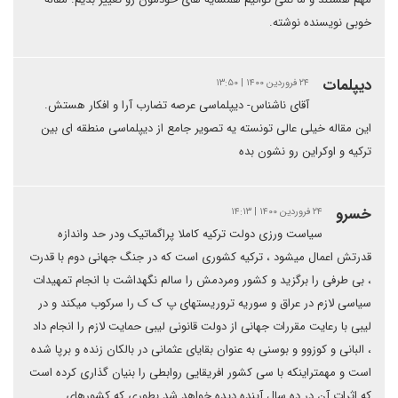
خوبی نویسنده نوشته.
دیپلمات
۲۴ فروردین ۱۴۰۰ | ۱۳:۵۰
آقای ناشناس- دیپلماسی عرصه تضارب آرا و افکار هستش.
این مقاله خیلی عالی تونسته یه تصویر جامع از دیپلماسی منطقه ای بین
ترکیه و اوکراین رو نشون بده
خسرو
۲۴ فروردین ۱۴۰۰ | ۱۴:۱۳
سیاست ورزی دولت ترکیه کاملا پراگماتیک ودر حد واندازه
قدرتش اعمال میشود ، ترکیه کشوری است که در جنگ جهانی دوم با قدرت
، بی طرفی را برگزید و کشور ومردمش را سالم نگهداشت با انجام تمهیدات
سیاسی لازم در عراق و سوریه تروریستهای پ ک ک را سرکوب میکند و در
لیبی با رعایت مقررات جهانی از دولت قانونی لیبی حمایت لازم را انجام داد
، البانی و کوزوو و بوسنی به عنوان بقایای عثمانی در بالکان زنده و برپا شده
است و مهمتراینکه با سی کشور افریقایی روابطی را بنیان گذاری کرده است
که اثرات آن در ده سال آینده دیده خواهد شد بطوری که کشورهای