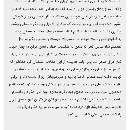
هست تا شرایط برای تصمیم گیری تهران فراهم تر باشه مثلا الان امارات
واقعا دستاوردهای بسیار خوبی داشته که باید به اون هم توجه بشه قطعا یا
مثلا مصر الان داره در لیبی خوب بازی میکنه و ذکاوت جالبی رو از خودش
نشون داده بنابراین اینطور نیست که دیگران ادمهای بی فکر و نادانی باشند
و کاری نکنند و فقط ما بلد باشیم اتفاقا همه در حال فعالیت هستن و دقت
به فعالیتهاشون باعث میشه ما تصمیمات درست و منطقی بگیریم مثل
تصمیم شاه عباس کبیر که منتج به شکست چهار دشمن ایران در چهار جهت
شد و البته به بهترین شکل ممکن شکست چالدران اول رو جبران کرد و به
فتح عراق منجر شد پس باید همیشه از این مقالات استقبال کرد مقالاتی که
به تعریف از ایران میپردازه چندان نمیتونه برای رشد ایران مفید باشه در
نهایت دقت کنید عثمانی کاملا پاشید و سرزمینهاش رو از دست داد و ایران
تقریبا بخش های مهم سرزمینیش رو با هر سختی بود حفظ کرد که معتقدم
محصول سیاست درست صفوی بود وگرنه معلوم نبود الان مکرانی داشتیم
یانه یا اصلا خوزستانی داشتیم یا نه که هر دو الان بزرگترین ثروت های ایران
هستند پس همیشه باید دید دقت کرد و سیاست ورزید مثل بزرگترین
پادشاه اسلامی یعنی شاه عباس کبیر