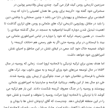
سرزمین تاریخی روس کیف قرار می گیرد. چندی پیش ولادیمیر پوتین در
سخنرانی خود گفته بود: «کریمه برای روس ها همان اهمیتی را دارد که بیت
المقدس برای مسلمانان و یهودیان دارا می باشد.» چنین سخنانی با چاشنی دین
را باید در مقابل رویارویی تاریخی ترک های عثمانی و روس های تزاری گذاشت تا
اهمیت تبدیل شدن دوباره کلیسا ایاصوفیه به مسجد در سال گذشته میلادی را
دانست. در همین زمینه، ترکیه که خود را دوباره در لباس امپراطوری عثمانی می
بیند با ایستادن در برابر روسیه حتی اگر به طور رسمی هم «خانات کریمه» را
نتواند ضمیمه خاک خود کند سعی در ایفای نقش در این مناطق و احیای نقش
امپراطوری خود خواهد داشت.
اما هدف بعدی برای ترکیه نزدیکی با اتحادیه اروپا است. زمانی که روسیه در سال
۱۸۵۳ در حال توسعه مرزهای خود ورای کریمه و به سوی دانوب بود، ترک های
عثمانی با فرستادن نظامیان خود در صدد جلوگیری از پیش روی روسیه شدند.
طی دو سال بعد از این واقعه، بریتانیا، فرانسه و ساردینیا به امپراطوری عثمانی
پیوستند و روسیه را در جنگ معروف کریمه شکست دادند. این بار هم ترکیه می
کوشد تا با نزدیکی با اتحادیه اروپا حرکت روسیه را متوقف و امنیت و نقش خود
را در این منطقه افزایش دهد. چندیست که آقای اردوغان تنش ها با یونان و
فرانسه در مدیترانه را کاهش داده است. چارلز میشل، رئیس شورای اتحادیه اروپا