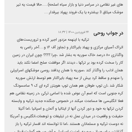
های غیر نظامی در سراسر دنیا و بازار سیاه اسلحه).....حالا قیمت یه تیر
موشک میثاق 3 بیشتره یا یک فروند پهپاد بیرقدار....
در جواب روحی
۲۴ فروردین ۱۴۰۰ | ۱۸:۳۲
ترکیه با اینهمه مزدور اجیر کرده و تروریست‌های
اتراک آسیای مرکزی و پهباد بایراکتار و تجاوز آف ۱۶ و....آخر راضی به
واگذاری ۸۰ درصد خاک سوریه به بشار شد ،چرا ؟؟؟؟ چون ایران در زمین
کار را سخت کرده بود بر ترکها ، دیدند اگر موافقت صلح امضا نکند باید
همان ادلب را واگذار کند ،سوریه با همان پدافند روسی موشکهای اسراییلی
را منهدم و ساقط کرد بیش از سه پهباد بایراکتار هم توسط ارتش سوریه
شکار شد ،ان توپ طوفان هم همان توپ هویتزر کره ای ک ۹ سامسونگ
کره جنوبی است که اسم آن عوض شده با اسامی ترکی ،در زمینه نظامی هم
فعلا انگلیسی ها مساعدت میکند در خصوص جنگنده جدید ترکیه و وابسته
کردن ترکها به خود و دور کردن آنها از ایتالیا و آلمان و اسپانیا ،اما آتیلا
حقیقت و واقعیت در میدان عمل نه در تبلیغات و توهمات،انگلیس و آمریکا
نه دوست ترکیه و مسلمانان هستند ،اما تا توانسته اند افسار ترکیه را باز
گذاشتن برای ویرانی سوریه ،امنیت اسراییل و آخر سر هم گوشت قربانی