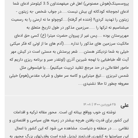
پروسسینک(هوش مصنوعی) اهل فن میفهمنداون 3.5 کیلومتر ادعای شما
ادعای لجوجانه کودکانه ای بیش نیست.....در جواب شخص -به زیتون -
زیتون را تهدید کردی!! (خنده ام گرفته)....کوچولو ما نه ارمنی را به رسمیت
میشناسیم نه ترکها را .....سرزمین مذکور در طول تاریخ متعلق به
مهرپرستان بوده ....پس غیر از پیروان حضرت میترا (ع) کسی حق ادعای
مالکیت سرزمین های مذکور را نداره......(آدم های ما از اونی که فکر میکنی
خیلی به شما نزدیکتر هستن.... شعر پرستش به مستی است در کیش مهر
آیت الله طباطبایی با لهجه شیرین آذری (اونقدر صبر و برنامه ریزی داریم که
مامور اطلاعاتی در حد مرجع تقلید تربیت میکنیم)....یا فیلسوفی مثل
شمس تبریزی ...تیغ میترایی و کاسه سر مغول و شراب مقدس(هوم) خیلی
معروفه چطور تا حالا نشنیدی....
علی
۲۵ فروردین ۱۴۰۰ | ۱۴:۰۸
نوشته ی خوب وواقع بینانه ای است. محور مقاله ترکیه و اقدامات
این کشور برای قدرت یافتن هرچه بیشتر در زمینه های سیاسی و اقتصادی و
نظامی .... در منطقه و دنیاست. مشاهده می شود که این کشور با اعمال
این سیاستها به کشوری قدرتمند تبدیل شده است وقدرتهای بزرگ مجبور به