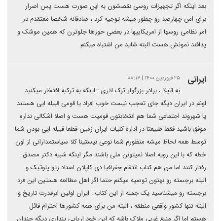
بعد اینکه اگر تجهیزات روسی نقصشون به این صورت هست پس اصرار
برای اس چهارصد رو چطور میشه توجیه کرد ، صادقانه شخصا معتقدم در
امر نظامی روسها از امریکاییها در بعضی حوزها جلوترن که همین موشک و
پدافند نمونش هست البته شاید من اشتباه میکنم
ایرانی
۲۵ فروردین ۱۴۰۰ | ۰۸:۱۷
به اتیلا ، برادر بزرگوار ترک اذری : اینکه به ترکیه افتخار میکنید
اونم در ایران دیگه جای تعجب نیست خوب افراد یا قومی قبیله ایی هستند
یا شهروند اجتماعی شما هم انتخابتون قومیت هست و اصلا اشکالی نداره
موفق باشید فقط طبیعتا در اداره کلیات ایران زمین قطعا قبیله ایی بودن شما
توسط همه لحاظ میشه منظورم شما نوعی نیستینا کلا سیاستمدارانی از اون
خطه که با این رویه اصلا نمیتونن ملی باشند مگر اینکه شبیه دکتر مصدق
رفتار کنند اما من هم کتاب انتقام جغرافیا دی کاپلان استاد زئو پلوتیک و
البته برجسته رو بهتون توصیه میکنم حتما اگر اهل مطالعه هستین این فرد
برجسته رو میشناسید یک جمله از این کتاب : ایران اولین ابرقدرت تاریخ و
البته تنها کشور واقعی منطقه ، البته من برای همه کشورها احترام قائل
هستم اما اگر منبع غربی ملاک باشه که این خود اریایی پنداری دیگه چندان