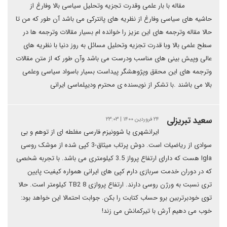
مقاله با بار علمی وقدرت تجزیه وتحلیل سیاسی بالا وفارغ از
حاشیه های سیاسی وفارغ از نظریه های پانترکی می باشد آن طور که من تا
حالا مقاله وترجمه های این عزیز را خوانده ام بسیار مقالات وترجمه ها در
سطح علمی بالا وبا قدرت تجزیه وتحلیل مسائل به روز دنیا با نظریه های
عالی وپیش بینی های مناسب ودرست می باشد وآن طور که از متن مقالات
وترجمه های این محقق وپژوهشگر پیداست بسیار باسواد سیاسی وعلمی
بالا می باشند .با تشکر از نویسنده ی محترم ودیپلماسی ایرانی
سعید تبریزلی
۲۴ فروردین ۱۴۰۰ | ۲۳:۰۳
ایرانشهری یا شوونیزم فارسی مغلطه ای از توهم و بی
سوادی از ریاضیات است. دوش پرتاب میثاق-3 کپی شده از موشک روسی
Igla هست که دارای ارتفاع پرواز 3.5 کیلومتری می باشد. با تجربه شخصی
که در دوران خدمت سربازی دارم کپی های ایرانی همواره کیفیت پایین
تری نسبت به ورژن روسی دارند. ارتفاع پروازی TB2 8 کیلومتر است. حالا
توی خودبرتربین برو حساب کتابت را بکن. جوابت احتمالا این خواهد بود:
خوب می دهیم آرش با تیرکمانش می زند!