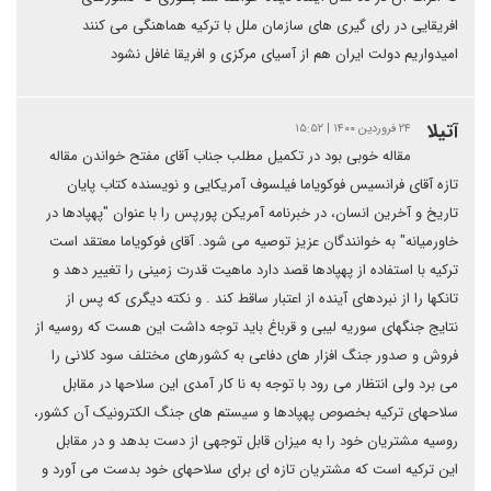
افریقایی در رای گیری های سازمان ملل با ترکیه هماهنگی می کنند
امیدواریم دولت ایران هم از آسیای مرکزی و افریقا غافل نشود
آتیلا
۲۴ فروردین ۱۴۰۰ | ۱۵:۵۲
مقاله خوبی بود در تکمیل مطلب جناب آقای مفتح خواندن مقاله
تازه آقای فرانسیس فوکویاما فیلسوف آمریکایی و نویسنده کتاب پایان
تاریخ و آخرین انسان، در خبرنامه آمریکن پورپس را با عنوان "پهپادها در
خاورمیانه" به خوانندگان عزیز توصیه می شود. آقای فوکویاما معتقد است
ترکیه با استفاده از پهپادها قصد دارد ماهیت قدرت زمینی را تغییر دهد و
تانکها را از نبردهای آینده از اعتبار ساقط کند . و نکته دیگری که پس از
نتایج جنگهای سوریه لیبی و قرباغ باید توجه داشت این هست که روسیه از
فروش و صدور جنگ افزار های دفاعی به کشورهای مختلف سود کلانی را
می برد ولی انتظار می رود با توجه به نا کار آمدی این سلاحها در مقابل
سلاحهای ترکیه بخصوص پهپادها و سیستم های جنگ الکترونیک آن کشور،
روسیه مشتریان خود را به میزان قابل توجهی از دست بدهد و در مقابل
این ترکیه است که مشتریان تازه ای برای سلاحهای خود بدست می آورد و