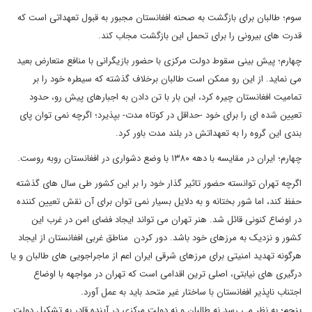
سوم؛ طالبان برای بازگشت به صحنه افغانستان مجبور به قبول تعهداتی است که
قدرت های بیرونی را برای تحمل این بازگشت مجاب کند.
چهارم؛ پیش بینی سقوط دولت مرکزی با حضور بازیگرانی با منافع متعارض بعید
می نماید. از این رو ممکن است طالبان برخلاف گذشته که سیطره خود را بر
تمامیت افغانستان چیره کرد، این بار با تن دادن به اجبارهای پیش رو، حدود
تعیین شده ای را برای خود -حداقل در کوتاه مدت- بپذیرد؛ اگرچه نمی توان پای
بندی این گروه را به تعهداتش در بلند مدت باور کرد.
چهارم؛ ایران در مقایسه با دهه ۱۳۸۰ با وضع دشواری در افغانستان روبه روست.
اگرچه تهران توانسته حضور تاثیر گذار خود را بر این کشور طی سال های گذشته
حفظ کند، اما شور بختانه و به دلایل بسیار نمی توان برای آن نقش تعیین کننده
در اوضاع کنونی قائل شد. هنر تهران می تواند ایجاد فضای امن در غرب این
کشور و نزدیک به مرزهای خود باشد. دور کردن مناطق غربی افغانستان از ایجاد
هرگونه تهدید امنیتی برای مرزهای شرقی ایران اعم از ماجراجویی های طالبان و یا
درگیری های نیابتی، اصلی ترین اقدامی است که تهران در مواجهه با اوضاع
اجتناب ناپذیر افغانستان با ساختار غیر متحد باید به عمل آورد.
پنجم؛ به نظر می رسد نه طالبان و نه دولت مرکزی در آینده قادر به تشکیل دولت