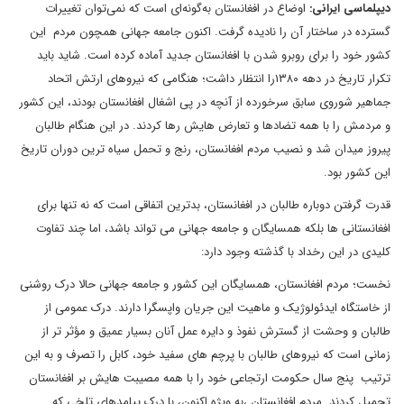
دیپلماسی ایرانی:
اوضاع در افغانستان به‌گونه‌ای است که نمی‌توان تغییرات
گسترده در ساختار آن را نادیده گرفت. اکنون جامعه جهانی همچون مردم این
کشور خود را برای روبرو شدن با افغانستان جدید آماده کرده است. شاید باید
تکرار تاریخ در دهه ۱۳۸۰را انتظار داشت؛ هنگامی که نیروهای ارتش اتحاد
جماهیر شوروی سابق سرخورده از آنچه در پی اشغال افغانستان بودند، این کشور
و مردمش را با همه تضادها و تعارض هایش رها کردند. در این هنگام طالبان
پیروز میدان شد و نصیب مردم افغانستان، رنج و تحمل سیاه ترین دوران تاریخ
این کشور بود.
قدرت گرفتن دوباره طالبان در افغانستان، بدترین اتفاقی است که نه تنها برای
افغانستانی ها بلکه همسایگان و جامعه جهانی می تواند باشد، اما چند تفاوت
کلیدی در این رخداد با گذشته وجود دارد:
نخست؛ مردم افغانستان، همسایگان این کشور و جامعه جهانی حالا درک روشنی
از خاستگاه ایدئولوژیک و ماهیت این جریان واپسگرا دارند. درک عمومی از
طالبان و وحشت از گسترش نفوذ و دایره عمل آنان بسیار عمیق و مؤثر تر از
زمانی است که نیروهای طالبان با پرچم های سفید خود، کابل را تصرف و به این
ترتیب پنج سال حکومت ارتجاعی خود را با همه مصیبت هایش بر افغانستان
تحمیل کردند. مردم افغانستان ،به ویژه اکنون، با درک پیامدهای تلخی که