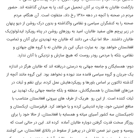
بازگشت طالبان به قدرت بر آنان تحمیل می کند، پا به میدان گذاشته اند. حضور
مردم در صحنه با آنچه در دهه ۱۳۸۰ رخ داد، متفاوت است. آن هنگام، مردم
صحنه را به کنشگران سیاسی و نظامی واگذاشته و بدون درک روشن از دیو پنهان
در زیر پرچم های سفید طالبان، امید به روزهای روشن در پناه رویکرد ایدئولوژیک
طالبان داشتند. حالا اما نیک می دانند که طالبان چه تهدیدی برای آنان و تمامیت
افغانستان خواهد بود. به عبارت دیگر، این بار طالبان نه با گروه های جهادی و
نظامی، بلکه با مردمی رودر روست که هیچ سازش و نزدیکی با آنان ندارد.
دوم؛ همسایگان و جامعه جهانی به درستی دریافته اند که طالبان هرگز در اندازه
یک جریان و گروه سیاسی قاعده مند نبوده و نخواهد بود. این گروه مانند آنچه از
گذشته تاکنون بر اساس باورها و رویکردهایش عمل کرده، برای نظم و ثبات در
مرزهای افغانستان با همسایگانش، منطقه و بلکه جامعه جهانی یک تهدید بی
ثبات کننده است. از این رو هریک از طرف های بیرونی افغانستان متناسب با
منافع امنیتی خود، چاره اندیشی کرده و یا خواهد کرد. قرقیزستان، ازبکستان و
تاجیکستان سه کشور آسیای میانه و همسایه با افغانستان، از حالا خود را برای
روزگار سخت قدرت گرفتن دوباره طالبان آماده کرده اند. این در حالی است که
روسیه و چین نیز ضمن تلاش در پرهیز از سقوط در باتلاق افغانستان، می کوشند