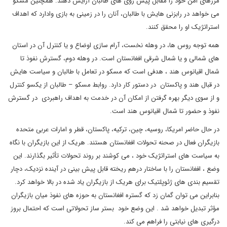
مرزهای امن خود را مقابل پیش روی های طالبان آرایش دهند. همچنین مسکو
می خواهد در رابزنی هایش با طالبان، آنان را در زمینی به بازی وادارد که اهداف
استراتژیک او را محقق کنند.
همه توجه روس ها، در وهله نخست، آرام سازی اوضاع و یا کنترل آن در استان
های شمالی و یا شمال شرقی افغانستان است. در وهله دوم، گسترش نفوذ تا
شمال اقیانوس هند ، هدفی است که مسکو در تعامل با طالبان و سیاست هایش
در قبال هند و پاکستان در دستور کار دارد. روابط مسکو – طالبان از یکسو کنترل
و از سوی دیگر بهره گرفتن از امکان آن در خدمت به اهداف راهبردی در گسترش
نفوذ و حضور تا شمال اقیانوس هند است.
در حال حاضر امریکا، روسیه، چین، ترکیه، پاکستان، قطر و امارات عربی متحده
بازیگران فعال در صحنه تحولات افغانستان هستند. هریک از این بازیگران با نگاه
به سیاست های استراتژیک خود ، می کوشند بر روند تحولات تأثیر بگذارند. این
وضع ، افغانستان را با ساختار درهم ریخته قابل پیش بینی در آینده نزدیک، دچار
تقسیم بندی های ژئوپلتیک برای هریک از بازیگران یاد شده در بالا خواهد کرد.
بنابراین می توان گمان زد که گستره افغانستان به حوزه های نفوذ میان بازیگران
مؤثر تبدیل خواهد شد . این وضع خود بستر ساز تحولاتی است که احتمال بروز
درگیری های نیابتی را فراهم می کند.