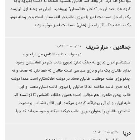
دوا نخواهد کرد. اگر واقعا ضد طالبان هستید اسلحه به دست بگیرید و به
گروه های ضد آن در "داخل افغانستان" بپیوندید. ایران در وحله اول نیازمند
یک راه حل مسالمت آمیز با نیروی غالب در افغانستان است و در وحله دوم،
یک نقشه جنگ اگر راه حل (های) مسالمت آمیز موثر نبودند.
جمالدین - مزار شریف
۱۷ تیر ۱۴۰۰ | ۱۰:۵۸
در جواب جناب ناشناس من ترا خوب
میشناسم ایران نیازی به جنگ ندارد نیروی غالب هم در افغانستان وجود
ندارد طالبان یک دام و بازی سیاسی است طالبان نه خط دارد نه هدف و نه
ایدئولوژی علت موفقیت طالبان فساد در دولت افغانستان است عمدا دولت
را به حدی فاسد ساخته اند تا طالبان را نیروی غالب نشان دهند. و این
غالب بودن ظاهری هم موقتی است همین حلقات ناشناس تا توانسته اند
علیه ایران و ایرانی پروپاگند کرده و میکنند. این آقای ناشناس برسمیت
شناختن طالبان را بعنوان نیروی غالب دیکته میکند و خود میداند که چرا.
دریا
۲۰ تیر ۱۴۰۰ | ۱۸:۰۲