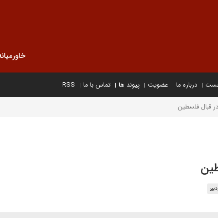
خاورمیانه
خست
درباره ما
عضویت
پیوند ها
تماس با ما
RSS
در قبال فلسطین
طین
بیر