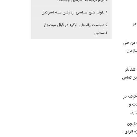
بلوف های سیاسی اردوغان علیه اسرائیل
در
سیاست پاندولی ترکیه در قبال موضوع
فلسطین
عی شد که: «من طی
سازمان
 و اشغالگر
آورد و این‌بار همان جناب اردوغان که مدعی به صدا درآمدن ریه‌هایش از بحث فلسطین بود، در 21 تیر 1400 ضمن تماس
«ترکیه در
ات و
ان رادیو و تلویزیون
 انرژی،