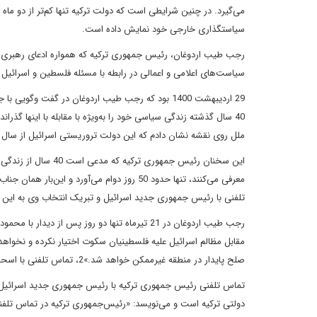
می‌گیرد. در چنین شرایطی است که دولت ترکیه تنها کم‌تر از دو ماه 
سیاستگذاری خارجی خود نمایش داده است.
رجب طیب اردوغان، رئیس جمهوری ترکیه که همواره ادعای رهبری جها
سیاست‌های اعلامی و اعمالی در رابطه با مسئله فلسطین و اسرائیل ر
40 سال گذشته زندگی سیاسی خود را به‌ویژه با مقابله با اینها گذ
ملل روی نقشه نشان دادم که این دولت تروریستی اسرائیل از سال 1947 تاکنون سرزمین‌های فلسطین را چگونه اشغال کرده است.»1
این سخنان رئیس جمهو
تلفنی با رئیس جمهوری جدید اسرائیل و تبریک انتخاب وی به این مقا
رجب طیب اردوغان در 21 تیرماه تنها دو روز پس 
مقابل مظالم اسرائیل علیه فلسطینیان سکوت اختیار نکرده و نخواهد 
صلح پایدار در منطقه غیرممکن خواهد شد.»2، تماس تلفنی با اسحاق هرتزوگ، رئیس جمهوری اسرائیل برقرار کرد و تمنای بهبود روابط ترکیه و اسرائیل را دارد.
دولتی ترکیه است و می‌نویسد: «رئیس‌جمهوری ترکیه در تماس تلفنی 