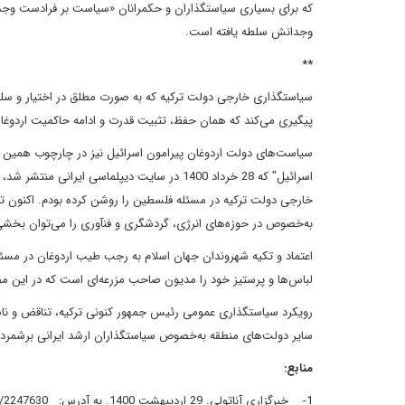
وجدانش سلطه یافته است.
**
سیاستگذاری خارجی دولت ترکیه که به صورت مطلق در اختیار و سلط
پیگیری می‌کند که همان حفظ، تثبیت قدرت و ادامه حاکمیت اردوغان
سیاست‌های دولت اردوغان پیرامون اسرائیل نیز در چارچوب همین روی
اسرائیل" که 28 خرداد 1400 در سایت دیپلماسی ا
خارجی دولت ترکیه در مسئله فلسطین را روشن کرده بودم. اکنون تما
به‌خصوص در حوزه‌های انرژی، گردشگری و فنآوری را می‌توان بخشی از
اعتماد و تکیه شهروندان جهان اسلام به رجب طیب اردوغان در مس
لباس‌ها و پرستیز خود را مدیون صاحب مزرعه‌ای است که در این 
رویکرد سیاستگذاری عمومی رئیس جمهور کنونی ترکیه، تناقض و ناس
سایر دولت‌های منطقه به‌خصوص سیاستگذاران ارشد ایرانی برشمرد
منابع:
1- خبرگزاری آناتولی. 29 اردیبهشت 1400. به آدرس: https://www.aa.com.tr/fa /2247630