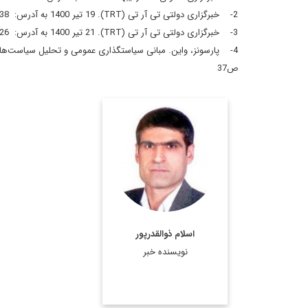
2- خبرگزاری دولتی تی آر تی (TRT). 19 تیر 1400 به آدرس: https://www.trt.net.tr/persian/1673238
3- خبرگزاری دولتی تی آر تی (TRT). 21 تیر 1400 به آدرس: https://www.trt.net.tr/persian/1674226
ص37
کارشناس ارشد مسائل
سیاسی و بین الملل و
دکترای سیاستگذاری
عمومی
اطلاعات بیشتر
اسلام ذوالقدرپور
نویسنده خبر