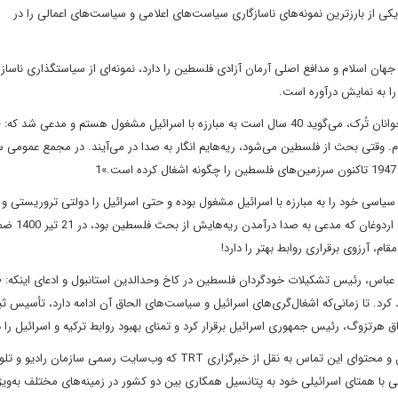
یکی از بارزترین نمونه‌های ناسازگاری سیاست‌های اعلامی و سیاست‌های اعمالی را در
ن اسلام و مدافع اصلی آرمان آزادی فلسطین را دارد، نمونه‌ای از سیاستگذاری ناساز 
ا به نمایش درآوره‌ است.
29 اردیبهشت 1400 بود که رجب طیب اردوغان در گفت وگویی با جوانان تُرک، می‌گوید 40 سال است به مبارزه با اسرائیل مشغول هستم و مد
راندم. وقتی بحث از فلسطین می‌شود، ریه‌هایم انگار به صدا در می‌آیند. در مجمع عمومی 
ری ترکیه که مدعی است 40 سال از زندگی سیاسی خود را به مبارزه با اسرائیل مشغول بوده و حتی اسرائیل را دولتی تروریستی
معرفی می‌کنند، تنها حدود 50 روز دوام می‌
م، آرزوی برقراری روابط بهتر را دارد!
از دیدار با محمود عباس، رئیس تشکیلات خودگردان فلسطین در کاخ وحدالدین استانبول و ادعای اینکه: 
کرد. تا زمانی‌که اشغال‌گری‌های اسرائیل و سیاست‌های الحاق آن ادامه دارد، تأسیس ثب
تماس تلفنی رئیس جمهوری ترکیه با رئیس جمهوری جدید اسرائیل و محتوای این تماس به نقل از خبرگزاری TRT که وب‌سایت رسمی سازم
با همتای اسرائیلی خود به پتانسیل همکاری بین دو کشور در زمینه‌های مختلف به‌ویژه