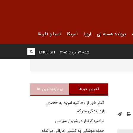
پرونده هسته ای
اروپا
آمریکا
آسیا و آفریقا
شنبه ۱۷ مرداد ۱۴۰۵
ENGLISH
آخرین خبرها
پر بازدیدترین ها
گذار خزر از «حاشیه امن» به «فضای
بازدارندگی متراکم
ترامپ گرفتار در شن‌زار سیاسی
حمله موشکی به کشتی اماراتی در تنگه