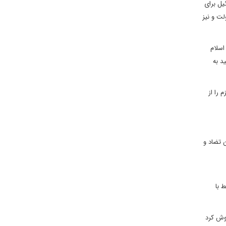
یل برای
دولت و نیز
ن اسلام
د به
 را از
 تضاد و
 با
موش کرد