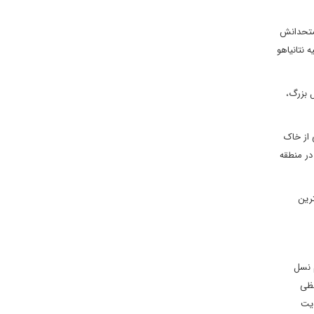
 متحدانش
 نتانیاهو
ل بزرگ،
 از خاک
در منطقه
رین
 نسل
فظی
دیت