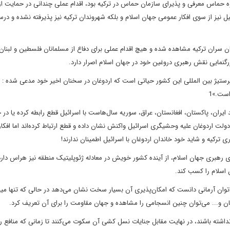
وه حماس معرفی و پذیرای سازمان حماس در ترکیه بود، اقدام عملی چندانی در حمایت ا
ل نیز از سوی افکار عمومی جهان اسلام و بلکه شهروندان ترکیه نیز پذیرفته نشده و در
ان سران ترکیه مشاهده شده و هیچ اقدام عملی برای دفاع از مسلمانان فلسطین و لبنان
رگنمایی نقش رهبری دروغین خود در جهان اسلام اصرار دارد.
ستیژ بین المللی این کشور حیاتی است که اردوغان در سخنان اخیر خود مدعی شده : «
است.»1
یران، پاکستان، افغانستان، عراق، سوریه سال‌هاست با اسرائیل قطع رابطه کرده یا در
دولت اردوغان علیه وحشیگری اسرائیل واکنش نشان داده و قطع ارتباط کرده‌اند اما افکا
ی ترکیه و شاید خود خاندان اردوغان با اسرائیل اطمینان ندارند!
ای رهبری جهان اسلام، از آینده کشور خویش در معادله ژئوپلیتیک منطقه نیز هراس دار
اسلام را کسب کند.
توان آرمانی دانست که امکان‌پذیری آن بسیار سخت نشان می‌دهد در حالی که تنها م
لبنان و... می‌توان چنین انسجامی را مشاهده و جهان مقاومت را برای آن تعریف کرد.
داشته باشند، در نهایت مقابل جنایات نسل کشی آن سکوت می‌کنند تا زمانی که منافع ر