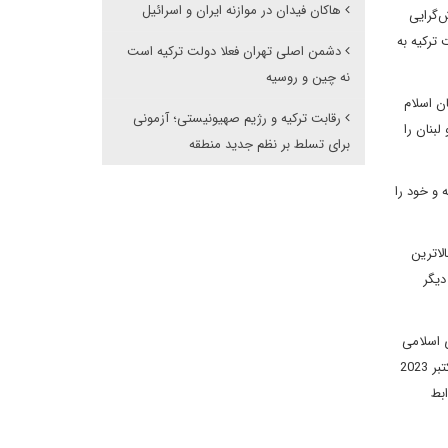
هاکان فیدان در موازنه ایران و اسرائیل
‌گرایی
ترکیه به
دشمن اصلی تهران فعلا دولت ترکیه است
نه چین و روسیه
ن اسلام
رقابت ترکیه و رژیم صهیونیستی؛ آزمونی
بنان را
برای تسلط بر نظم جدید منطقه
ته و خود را
لاترین
دیگر
ی اسلامی
مانند سوریه، زیربنای الگوی احیای امپراتوری ترکیه در قرن جدید بود که گاهی مسدود شده اما همچنان دنبال می‌شد تا اینکه عملیات طوفان الاقصی در 7 اکتبر 2023
بط