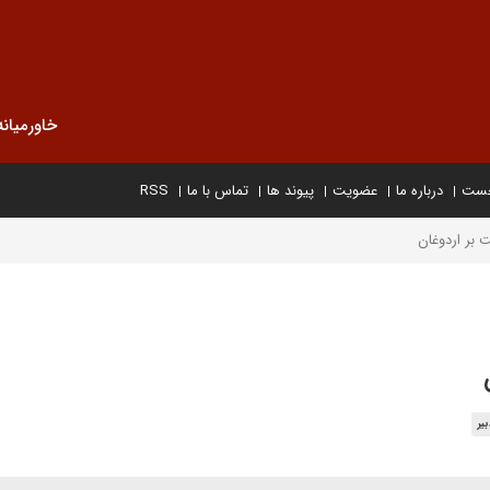
خاورمیانه
خست
درباره ما
عضویت
پیوند ها
تماس با ما
RSS
بر اردوغان
یر