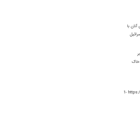
آنان با
رائیل
ر
 خاک
1- https: