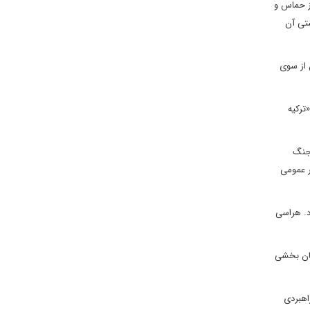
ز حماس و
ستی آن
 از سوی
ترکیه
 جنگ
ر عمومی
د. هراسی
یان بخشی
اهبردی