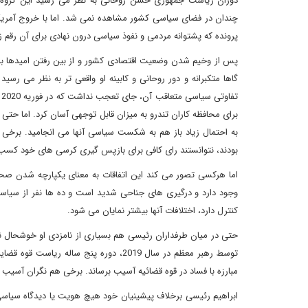
دوران ریاست جمهوری حسن روحانی به نظر می رسید این گروه در آ
چندان در فضای سیاسی کشور مشاهده نمی شد. اما با خروج آمریک
پرونده که پشتوانه مردمی و نفوذ سیاسی درون نهادی برای آن رقم زد
پس از وخیم شدن وضعیت اقتصادی کشور و از بین رفتن امیدها به به
گاها متکبرانه و دور روحانی و کابینه او واقعی تر به نظر می ر
ت
برای محافظه کاران تندرو به میزان قابل توجهی آسان کرد. اما حتی
به احتمال زیاد باز هم به شکست سیاسی آنها می انجامید. برخی 
بودند، نتوانستند رای کافی برای بازپس گیری کرسی های خود کسب 
اما هرکسی تصور می کند این اتفاقات به معنای یکپارچه شدن صحن
وجود دارد و درگیری های جناحی شدید است و ده ها نفر از سیاستمد
کنترل دارد، اختلافات آنها بیشتر نمایان می شود.
حتی در میان طرفداران رئیسی هم بسیاری از نامزدی او خوشحال نب
توسط رهبر معظم در سال 2019، دوره پنج س
مبارزه با فساد در قوه قضائیه آسیب برساند. برخی هم نگران آسیب
ابراهیم رئیسی برخلاف پیشینیان خود هیچ هویت یا دیدگاه سیاسی ر