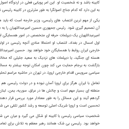
کابینه باشد و نه شخصیت او. این امر پویایی فعلی در اردوگاه اصول 
به این دارد که کدام جناح اصولگرا به طور مثرتری در کابینه رئیسی 
یکی از مهم ترین انتصاب های رئیسی، وزیر خارجه است که باید هما
آن تصمیم گیری شود. رئیس جمهوری حسین امیرعبداللهیان را به عنو
امیرعبداللهیان یک دیپلمات حرفه ای متخصص در امور همسایگی ایران
اول امسال در بغداد، انتصاب او احتمالا منادی آنچه رئیسی در 
خارجی ایران روابط با همسایگان خود خواهد بود. حسین امیرعبد
هسته ای جنگید، یا دیپلمات های نزدیک به سعید جلیلی که مخا
بازگشت به برجام حمایت می کند چون امکان توجه بیشتر به مسائل من
سیاسی سرویس اقدام خارجی اروپا، در تهران در حاشیه مراسم تحل
تعامل با ایران هرگز برای اروپا آسان نبوده و در دولت رئیسی هم آ
منطقه ای بسیار مهم است و چالش ها در عراق، سوریه، یمن، لبنان و
گردهم آیند و این مسائل را به طور معنادار مورد بررسی قرار دهن
تحسین است و اروپا شریک اصلی توسعه و رشد کشور تلقی می شو
شخصیت سیاسی رئیسی با کابینه او شکل می گیرد و عیان می شود. 
خواهد بود. رئیسی بی شک همانند رهبر معظم به تلاش برای تعامل 