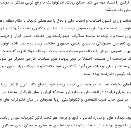
گرایان را بسیار مهم می کند. میزان رویکرد ایدئولوژیک یا واقع گرایی عملگرا در دولت
نقش داشته باشند.
نند وزرای کشور، اطلاعات و امنیت ملی و دفاع با هماهنگی نزدیک با مقام معظم رهب
ان وارث محمدجواد ظریف معرفی کرده است. احتمال اینکه رای اعتماد نگیرد تقریبا وج
 است و با توجه به سلسله مذاکرات امیدوارکننده بین مقامات امنیتی ایران و عربستا
اولین کنفرانس مطبوعاتی به عنوان رئیس جمهوری منتخب وعده داده بود، باشد: اولو
اللهیان همچنین موافق یا مخالف سرسخت برجام نیست. برخلاف جواد ظریف که سخت بر
لف سرسخت آن هستند، احتمالا بر سایر پرونده های سیاست خارجی متمرکز می شود و
طقه را برای او فراهم می آورد. گفته می شود ملاقات او با انریکه مورا، معاون دبیر
یف رئیسی «سازنده» بوده است.
سان نخواهد شد. اما دو طرف نمی توانند روابط خود را قطع کنند. ایران از نظر اروپا 
 بحران فزاینده در افغانستان مستلزم آن است که ایران و سایر بازیگران منطقه سر م
د. در عین حال، قدرت اقتصادی و تکنولوژیکی اروپا همچنان در میان تکنوکرات های ای
د.
دیدگاه های او درباره تعامل با اروپا و برجام هم تحت تاثیر تجربیات دوران ریاس
یا ترویج روابط با غرب شک و تردید دارد، اما این به معنای غیرممکن بودن همکاری