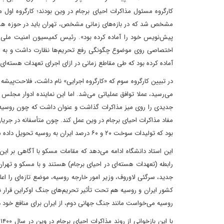
کارگروه مسئول مذاکرات احیای برجام در وین بودند؛ کارگروه اول م
مشخص شد که در بازه‌های زمانی مشخص، تهران باید در حوزه هسته‌ای
پیش‌نویس خود را آماده کرده بود». رئیس کمیسیون امنیت ملی 
اختصاصی روی موضوع چگونگی رفع تحریم‌ها نظارت داشت و به اذعان
آماده کرده بود که طی مقاطع زمانی در ازای اجرای تعهدات هسته‌ای 
در تبیین کارگروه سوم که «کارگروه اجرایی» نام داشت، فلاحت‌پیشه 
می‌رسید، عملا توافق عملیاتی می‌شد. اما این نماینده ادوار مجلس ت
جدیدی را روی میز مذاکرات گذاشت و عنوان داشت که چون روسیه ب
مفاد مذاکرات احیای برجام در وین عمل کند. چون متأسفانه در جریان 
بود که تولیدات سوخت ۲۰ و ۶۰ درصد ایران به روسیه تحویل داده شود در ازای آن، کیک زرد از روسیه تحویل گرفته شود».
این استاد دانشگاه ادامه می‌دهد که مقامات مسکو با آگاهی بر ا
رابطه (تعهدات هسته‌ای در احیای برجام) هستند و با مسکو و تهران
جدید، سرگئی لاوروف، وزیر امور خارجه روسیه، موضع تازه‌ای را اع
کشور ایران و روسیه هم تحت تأثیر تحریم‌های جنگ اوکراین قرار نگ
روسیه می‌خواست مانند جنگ جهانی دوم، از ایران برای منافع خود در
ب