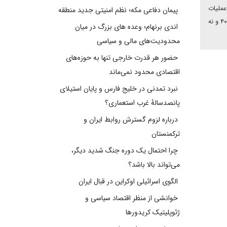
عملیات
پیمان دفاعی مکه؛ نظم امنیتی جدید منطقه
طوفان‌الاقصی و جنگ حماس و اسرائیل، سه دست پوچ را طی دو سال گذشته رو کرد و در ازای آن، نه خبری از سوخو-۳۵ بود، نه موشک‌های اس - ۴۰۰ و نه
اندی برنهام؛ وعده های بزرگ در میان
محدودیت‌های مالی و سیاسی
حضور هر قدرت خارجی تنها به حوزه‌های
اقتصادی محدود نمی‌ماند
نبرد تمدنی در خلیج فارس و پایان استیلای
پانصدسالۀ غرب استعماری؟
درباره لزوم گسترش روابط ایران و
ترکمنستان
چرا احتمال یک دوره جنگ شدید دیگر،
می‌تواند بالا باشد؟
الگوی اسرائیلی اوکراین در قبال ایران
خوانشی از منظر اقتصاد سیاسی و
ژئوپلیتیک کریدورها