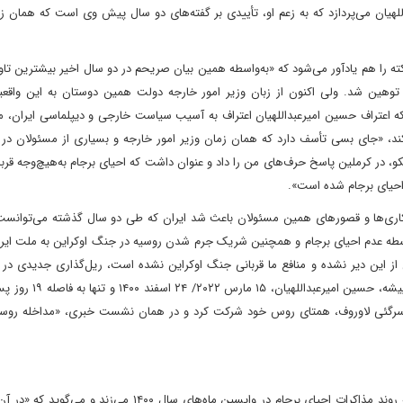
لهیان می‌پردازد که به زعم او، تأییدی بر گفته‌های دو سال پیش وی است که همان ز
هم یادآور می‌شود که «به‌واسطه همین بیان صریحم در دو سال اخیر بیشترین تاوان
توهین شد. ولی اکنون از زبان وزیر امور خارجه دولت همین دوستان به این واقعی
 که اعتراف حسین امیرعبداللهیان اعتراف به آسیب سیاست خارجی و دیپلماسی ایران،
، «جای بسی تأسف دارد که همان زمان وزیر امور خارجه و بسیاری از مسئولان در 
 در کرملین پاسخ حرف‌های من را داد و عنوان داشت که احیای برجام به‌هیچ‌وجه قرب
 احیای برجام شده است».
م‌کاری‌ها و قصورهای همین مسئولان باعث شد ایران که طی دو سال گذشته می‌توانست
واسطه عدم احیای برجام و همچنین شریک جرم شدن روسیه در جنگ اوکراین به ملت ایر
ش از این دیر نشده و منافع ما قربانی جنگ اوکراین نشده است، ریل‌گذاری جدیدی در 
سیاست خارجی ایران قرار بگیرد. پیرو گفته‌های حشمت‌الله فلاحت‌
سرگئی لاوروف، همتای روس خود شرکت کرد و در همان نشست خبری، «مداخله روسی
حشمت‌الله فلاحت‌پیشه در ادامه گپ‌و‌گفت خود با «شرق»، نقبی به روند مذاکرات احیای برجام در واپسین ماه‌های سال ۰