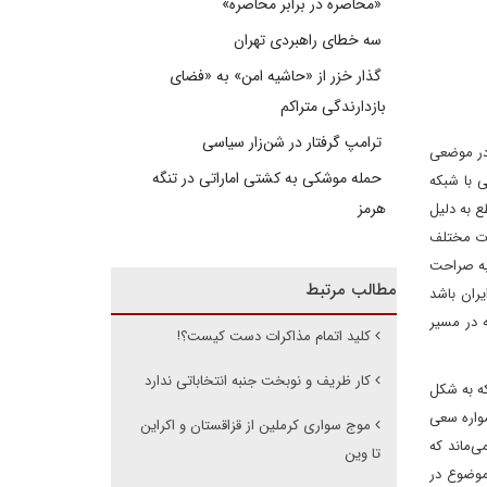
«محاصره در برابر محاصره»
سه خطای راهبردی تهران
گذار خزر از «حاشیه امن» به «فضای
بازدارندگی متراکم
ترامپ گرفتار در شن‌زار سیاسی
 در موضعی
حمله موشکی به کشتی اماراتی در تنگه
‌وگویی با شبکه
هرمز
ع به دلیل
ات مختلف
 به صراحت
مطالب مرتبط
یران باشد
ه در مسیر
کلید اتمام مذاکرات دست کیست؟!
کار ظریف و نوبخت جنبه انتخاباتی ندارد
که به شکل
مواره سعی
موج سواری کرملین از قزاقستان و اکراین
ی‌ماند که
تا وین
 موضوع در