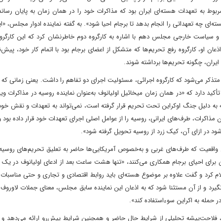
ربوط به تعهدات هسته‌ای ایران بود که مذاکرات خود را در همان زمان به پایان رساند
 چه تعهداتی را انجام بدهد تا برجام احیا شود». به گفته‌ نماینده ادوار مجلس، «ای
و سیاست خارجی مجلس دهم با اشاره به کارگروه دوم خاطرنشان کرد که این کارگرو
 او، کارگروه رفع تحریم‌ها که متشکل از اعضای برجام بود با اتمام کار خود، پیش
ایران، چگونه تحریم‌ها برداشته شوند.
متذکر می‌شود که کارگروه اجرائی، مسئولیت اجرای دو تفاهم را داشت. یعنی زمانی که کا
أکید دارد که «در همان زمان میخائیل اولیانوف به‌عنوان نماینده روسیه در مذاکرات وی
ه دلیل جنگ اوکراین تحت تحریم قرار گرفته است، نمی‌تواند به تعهدات و نقش خود 
مذاکرات، طرف‌های ایرانی، روسیه را از عوامل اصلی اجرای تعهدات خود قرار داده بود و
ین واقعیت که طرف‌های غربی و به‌خصوص آمریکایی‌ها حاضر به تعلیق تحریم‌های روسی
 برای احیای برجام همکاری می‌کنند، «تنها هشت ساعت بعد از ادعای اولیانوف در یک ب
لام کرد و گفت علاوه بر موضوع هسته‌ای باید روابط اقتصادی و تجاری و حتی مناسبات
یرد و از آن مستثنا شود که به اذعان این نماینده سابق مجلس، معنای جملات لاوروف 
 حمله به اکراین سوءاستفاده کند».
ا این بازخوانی از روند مذاکرات احیای برجام در وین در سال ۱۴۰۰، فلاحت‌پیشه تحلیلی از شرایط حال حاضر و همچنین شرایط پیش‌رو ارائه می