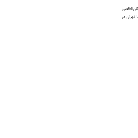
ان‌الاقصی
سوخو-۳۵ بود، نه موشک‌های اس - ۴۰۰ و نه همکاری با تهران در