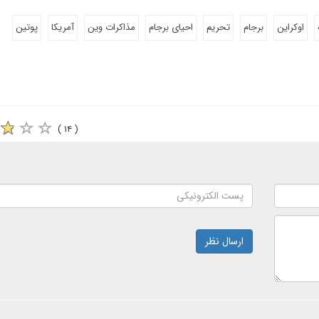
اوکراین
برجام
تحریم
احیای برجام
مذاکرات وین
آمریکا
پوتین
( ۱۴ )
ارسال نظر