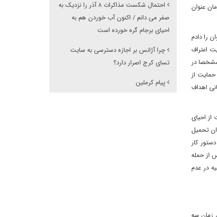
احتمال شکست مذاکرات ۸ آذر را نزدیک به
مان عنوان
صفر می دانم / اکنون آب خوردن هم به
احیای برجام گره خورده است
 را دادم
ت اعتراف
چرا آژانس بر اجازه دسترسی به سایت
 مشخصا در
تسای کرج اصرار دارد؟
حمایت از
پیام کرملین
انی اهداف
 از احیای
ان تحمیل
دستور کار
پیشه، حسین امیرعبداللهیان، ۱۵ مارس ۲۰۲۲/ ۲۴ اسفند ۱۴۰۰ و تنها به فاصله ۱۹ روز پس از حمله
ه در عدم
۱۴۰ می‌زند و می‌گوید که «در آن زمان سه