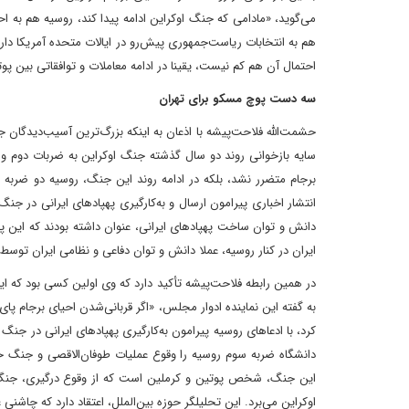
می‌گوید، «مادامی که جنگ اوکراین ادامه پیدا کند، روسیه هم به اح
هم به انتخابات ریاست‌جمهوری پیش‌رو در ایالات متحده آمریکا دارد
احتمال آن هم کم نیست، یقینا در ادامه معاملات و توافقاتی بین پ
سه دست پوچ مسکو برای تهران
حشمت‌الله فلاحت‌پیشه با اذعان به اینکه بزرگ‌ترین آسیب‌دیدگان 
سایه بازخوانی روند دو سال گذشته جنگ اوکراین به ضربات دوم و سوم
برجام متضرر نشد، بلکه در ادامه روند این جنگ، روسیه دو ضربه دی
انتشار اخباری پیرامون ارسال و به‌کارگیری پهپادهای ایرانی در جن
دانش و توان ساخت پهپادهای ایرانی، عنوان داشته بودند که این پ
ایران در کنار روسیه، عملا دانش و توان دفاعی و نظامی ایران تو
در همین رابطه فلاحت‌پیشه تأکید دارد که وی اولین کسی بود که ای
به گفته این نماینده ادوار مجلس، «اگر قربانی‌شدن احیای برجام پای
کرد، با ادعاهای روسیه پیرامون به‌کارگیری پهپادهای ایرانی در جنگ 
دانشگاه ضربه سوم روسیه را وقوع عملیات طوفان‌الاقصی و جنگ حم
این جنگ، شخص پوتین و کرملین است که از وقوع درگیری، جنگ و ن
اوکراین می‌برد. این تحلیلگر حوزه بین‌الملل، اعتقاد دارد که چاش