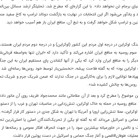
یای برجام تن نخواهد داد». با این گزاره‌ای که مطرح شد، تحلیلگر ارشد مسائل بین‌ال
 و یادآور می‌شود اگر این انتخابات در نهایت به بازگشت دونالد ترامپ به کاخ سفید من
وتین و ترامپ شکل خواهد گرفت و به تبع آن، منافع ایران باز هم آسیب خواهد دید.
جنگ اوکراین در درجه اول مردم این کشور (اوکراین) و در درجه دوم مردم ایران هستند،
 روسیه به منافع ایران اشاره می‌کند و تأکید دارد که «ایران تنها به‌واسطه قربانی‌
گر را به منافع ایران وارد کرد که یکی از آنها کشاندن پای مستقیم ایران به این جن
گ اوکراین بود» که به گفته فلاحت پیشه، «نخستین‌بار توسط خود روس‌ها رسانه‌ای شد و
هپادها توانایی لازم را برای به‌کارگیری در جنگ ندارند که ضمن شریک جرم و شریک 
سط روس‌ها به چالش کشیده شد».
ن موضوع را مطرح کرد و بعد از آن مقاماتی مانند محمدجواد ظریف روی آن مانور دادند.
 منافع روسیه در حمله به خاک اوکراین، تنش‌زدایی در مناسبات تهران و غرب را از دستور
اوکراین، عملا تنش‌زایی اروپا و آمریکا با تهران به شکل جدی در دستور کار قرار گرفت». 
اس و اسرائیل می‌داند که به گفته او یکی از تحریک‌کنندگان اصلی یا اصلی‌ترین تح
اامنی در خاورمیانه بیشترین سود را در جهت انحراف افکار عمومی و رسانه‌ها از 
نی عملیات طوفان‌الاقصی و آغاز جنگ حماس و اسرائیل در دست پوتین قرار داشت.