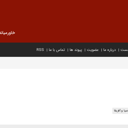
خاورمیانه
خست
درباره ما
عضویت
پیوند ها
تماس با ما
RSS
سیا و آفریقا