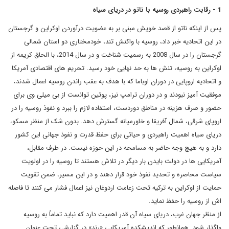
1 - رقابت راهبردی روسیه با ناتو در دریای سیاه
پس از اینکه ناتو از قصد خویش مبنی بر به عضویت درآوردن اوکراین و گرجستان
در این اتحادیه خبر داد، روسیه با واکنش تند، خودمختاری دو استان شمالی
گرجستان را در سال 2008 به رسمیت شناخت و در سال 2014، با الحاق کریمه از
اوکراین به روسیه، تنش ها به حد نهایی خود رسید. تحریم های اقتصادی آمریکا
و اتحادیه اروپایی در دوران اوباما که با هدف به عقب راندن روسیه اعمال شدند،
موفقیت آمیز نبودند و در دوران ترامپ نیز، پوتین توانست از بی میلی وی برای
حضور و صرف هزینه در مناطق دوردست، استفاده لازم را ببرد و نفوذ روسیه را در
اروپای شرقی، شمال آفریقا و خاورمیانه گسترش دهد. بدون شک از منظر مسکو،
دریای سیاه اهمیت راهبردی و حیاتی برای حفظ قدرت و نفوذ جهانی این کشور
دارد و به هیچ وجه حاضر به مسامحه در این حوزه نیست. در طرف مقابل،
آمریکایی ها در دولت بایدن بار دیگر در تلاش هستند تا روسیه را در اولویت
سیاست محاصره و تحدید نفوذ خود قرار دهند و در این مسیر، ضمن تقویت
حمایت از اوکراین به ترکیه تحت زعامت اردوغان نیز اعمال فشار می کنند تا فاصله
اش از روسیه را حفظ نماید.
از منظر جهان غرب، دریای سیاه آن قدر اهمیت دارد که نباید تماماً به روسیه
واگذار شود. همانطور که اندیشکده آمریکایی «رند» در گزارشی تحت عنوان