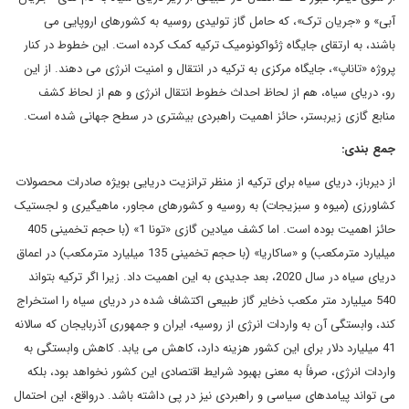
آبی» و «جریان ترک»، که حامل گاز تولیدی روسیه به کشورهای اروپایی می
باشند، به ارتقای جایگاه ژئواکونومیک ترکیه کمک کرده است. این خطوط در کنار
پروژه «تاناپ»، جایگاه مرکزی به ترکیه در انتقال و امنیت انرژی می دهند. از این
رو، دریای سیاه، هم از لحاظ احداث خطوط انتقال انرژی و هم از لحاظ کشف
منابع گازی زیربستر، حائز اهمیت راهبردی بیشتری در سطح جهانی شده است.
جمع بندی:
از دیرباز، دریای سیاه برای ترکیه از منظر ترانزیت دریایی بویژه صادرات محصولات
کشاورزی (میوه و سبزیجات) به روسیه و کشورهای مجاور، ماهیگیری و لجستیک
حائز اهمیت بوده است. اما کشف میادین گازی «تونا 1» (با حجم تخمینی 405
میلیارد مترمکعب) و «ساکاریا» (با حجم تخمینی 135 میلیارد مترمکعب) در اعماق
دریای سیاه در سال 2020، بعد جدیدی به این اهمیت داد. زیرا اگر ترکیه بتواند
540 میلیارد متر مکعب ذخایر گاز طبیعی اکتشاف شده در دریای سیاه را استخراج
کند، وابستگی آن به واردات انرژی از روسیه، ایران و جمهوری آذربایجان که سالانه
41 میلیارد دلار برای این کشور هزینه دارد، کاهش می یابد. کاهش وابستگی به
واردات انرژی، صرفاً به معنی بهبود شرایط اقتصادی این کشور نخواهد بود، بلکه
می تواند پیامدهای سیاسی و راهبردی نیز در پی داشته باشد. درواقع، این احتمال