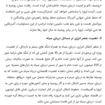
«روسیه، ناتو و امنیت دریای سیاه» خاطرنشان کرده است، رقابت میان روسیه با
غرب، آینده اروپا را مشخص خواهد کرد. استراتژیست های غربی بر این اعتقادند
که حفظ نقش جهانی آمریکا، مستلزم حفظ روابط راهبردی میان واشنگتن با
بروکسل هست و علی رغم عقب نشینی دولت ترامپ از این مسئولیت، آمریکایی
ها نمی توانند، اروپا را در برابر روسیه به حال خود رها سازند.
2- اهمیت عنصر انرژی در مسائل دریای سیاه
از منظر انتقال انرژی، دریای سیاه به همراه تنگه های بسفر و داردانل، از اهمیت
ویژه ای برخوردار است. تقریباً از هر 40 هزار کشتی ای که از تنگه های ترکیه عبور
می کند، نیمی از آنها حامل نفت خام و گاز مایع هستند. به صورت سالیانه، بیش
از 200 میلیون تن، نفت خام با عبور از مسیر دریای سیاه به بازارهای مصرف می
رسد. این اعداد و ارقام، نشان دهنده اهمیت اقتصادی دریاه سیاه می باشند که به
وسیله بغازها به دریای مرمره و سپس مدیترانه متصل می شود. درواقع، منطقه
دریای سیاه، مسیر انتقال نفت و گاز روسیه و سایر کشورهای حوزه دریای خزر به
اروپا و آفریقاست. خطوط انتقال انرژی در کنار تجارت دریایی، نقش قابل توجهی
در اقتصاد جهانی بازی می کنند و امروزه رفاه ملت ها به امنیت دریاها گره خورده
است. دریای سیاه نیز از این قاعده مستثنی نمی باشد.