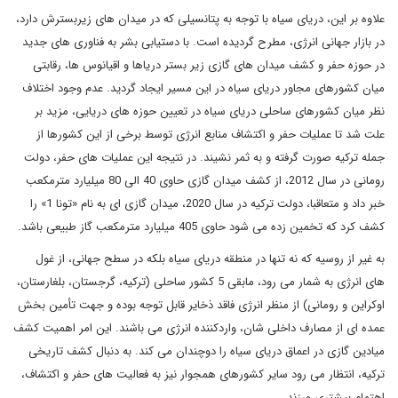
علاوه بر این، دریای سیاه با توجه به پتانسیلی که در میدان های زیربسترش دارد،
در بازار جهانی انرژی، مطرح گردیده است. با دستیابی بشر به فناوری های جدید
در حوزه حفر و کشف میدان های گازی زیر بستر دریاها و اقیانوس ها، رقابتی
میان کشورهای مجاور دریای سیاه در این مسیر ایجاد گردید. عدم وجود اختلاف
نظر میان کشورهای ساحلی دریای سیاه در تعیین حوزه های دریایی، مزید بر
علت شد تا عملیات حفر و اکتشاف منابع انرژی توسط برخی از این کشورها از
جمله ترکیه صورت گرفته و به ثمر نشیند. در نتیجه این عملیات های حفر، دولت
رومانی در سال 2012، از کشف میدان گازی حاوی 40 الی 80 میلیارد مترمکعب
خبر داد و متعاقبا، دولت ترکیه در سال 2020، میدان گازی ای به نام «تونا 1» را
کشف کرد که تخمین زده می شود حاوی 405 میلیارد مترمکعب گاز طبیعی باشد.
به غیر از روسیه که نه تنها در منطقه دریای سیاه بلکه در سطح جهانی، از غول
های انرژی به شمار می رود، مابقی 5 کشور ساحلی (ترکیه، گرجستان، بلغارستان،
اوکراین و رومانی) از منظر انرژی فاقد ذخایر قابل توجه بوده و جهت تأمین بخش
عمده ای از مصارف داخلی شان، واردکننده انرژی می باشند. این امر اهمیت کشف
میادین گازی در اعماق دریای سیاه را دوچندان می کند. به دنبال کشف تاریخی
ترکیه، انتظار می رود سایر کشورهای همجوار نیز به فعالیت های حفر و اکتشاف،
اهتمام بیشتری ورزند.