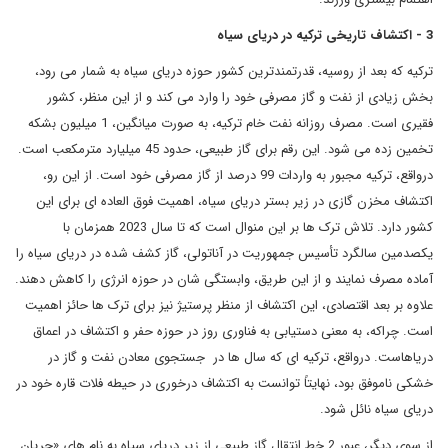
3 - اکتشاف تاریخی ترکیه در دریای سیاه
ترکیه که بعد از روسیه، قدرتمندترین کشور حوزه دریای سیاه به شمار می رود،
بخش زیادی از نفت و گاز مصرفی خود را وارد می کند و از این منظر، کشور
فقیری است. مصرف روزانه نفت خام ترکیه، به صورت میانگین، 1 میلیون بشکه
تخمین زده می شود. این رقم برای گاز طبیعی، حدود 45 میلیارد مترمکعب است.
درواقع، ترکیه مجبور به واردات 99 درصد از گاز مصرفی خود است. از این رو،
اکتشاف مخزن گازی در زیر بستر دریای سیاه، اهمیت فوق العاده ای برای این
کشور دارد. تلاش ترک ها بر این منوال است که تا سال 2023 همزمان با
یکصدمین سالگرد تأسیس جمهوریت در آناتولی، گاز کشف شده در دریای سیاه را
آماده مصرف نمایند و از این طریق، وابستگی شان در حوزه انرژی را کاهش دهند.
علاوه بر بعد اقتصادی، این اکتشاف از منظر پرستیژ نیز برای ترک ها حائز اهمیت
است. چراکه، به معنی دستیابی به فناوری روز در حوزه حفر و اکتشاف در اعماق
دریاهاست. درواقع، ترکیه ای که سال ها در جستجوی معادن نفت و گاز در
خشکی ناموفق بود، نهایتاً توانست به اکتشاف درخوری در حیطه فلات قاره خود در
دریای سیاه نائل شود.
از سوی دیگر، عبور 2 خط انتقال گاز طبیعی از زیر دریای سیاه به نام های «جریان