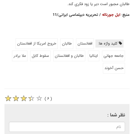
طالبان مجبور است دیر یا زود فکری کند.
منبع:
ایل جورناله
/ تحریریه دیپلماسی ایرانی/11
کلید واژه ها:
افغانستان
طالبان
خروج امریکا از افغانستان
جامعه جهانی
ایتالیا
طالبان و افغانستان
سقوط کابل
ملا برادر
حسن آخوند
( ۶ )
نظر شما :