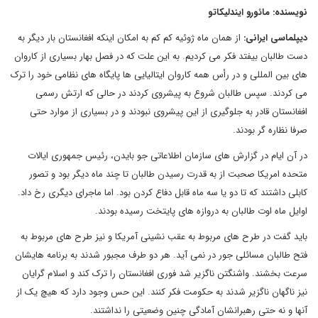
نویسنده: مائورو ایندلیکاتو
دیپلماسی ایرانی:
از همان ماه ژوئیه کم کم به امکان اینکه افغانستان بار دیگر به
دست طالبان بیفتد فکر می کردیم. به این علت که در فصل بهار بسیاری از کاروان
های بین المللی و در رأس همه کاروان ایتالیایی ها پایگاه های نظامی خود را ترک
می کردند. سپس طالبان شروع به پیشروی کردند در حالی که ارتش رسمی
افغانستان قادر به جلوگیری از این پیشروی نبودند و در بسیاری از موارد حتی
صرفا نظاره گر بودند.
در آن ایام در گزارش های سازمان اطلاعاتی جو بایدن، رئیس جمهوری ایالات
متحده امریکا صحبت از به قدرت رسیدن طالبان تا چند ماه دیگر بود و تصور
کابلی داشتند که تا دو یا سه ماه قابل دفاع کردن بود. اما ماجرای دیگری رخ داد.
اوایل ماه اوت طالبان به دروازه های پایتخت رسیده بودند.
باید گفت در طرح های مربوط به عقب نشینی آمریکا و نیز طرح های مربوط به
فتح طالبان مسائلی جور در نمی آید. هر دو طرف مجبور شدند به برنامه هایشان
سرعت بخشند. واشنگتن ناگزیر شد فوری افغانستان را ترک کند و اسلام گرایان
نیز ناگهان ناگزیر شدند به حکومت فکر کنند. این حس وجود دارد که هیچ یک از
آنها و نه حتی رهبرانشان آمادگی چنین وضعیتی را نداشتند.