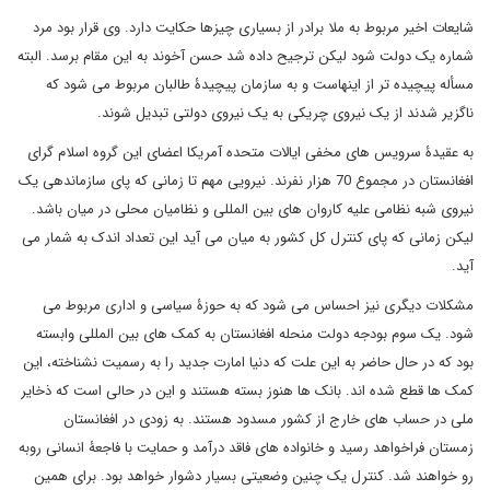
شایعات اخیر مربوط به ملا برادر از بسیاری چیزها حکایت دارد. وی قرار بود مرد
شماره یک دولت شود لیکن ترجیح داده شد حسن آخوند به این مقام برسد. البته
مسأله پیچیده تر از اینهاست و به سازمان پیچیدۀ طالبان مربوط می شود که
ناگزیر شدند از یک نیروی چریکی به یک نیروی دولتی تبدیل شوند.
به عقیدۀ سرویس های مخفی ایالات متحده آمریکا اعضای این گروه اسلام گرای
افغانستان در مجموع 70 هزار نفرند. نیرویی مهم تا زمانی که پای سازماندهی یک
نیروی شبه نظامی علیه کاروان های بین المللی و نظامیان محلی در میان باشد.
لیکن زمانی که پای کنترل کل کشور به میان می آید این تعداد اندک به شمار می
آید.
مشکلات دیگری نیز احساس می شود که به حوزۀ سیاسی و اداری مربوط می
شود. یک سوم بودجه دولت منحله افغانستان به کمک های بین المللی وابسته
بود که در حال حاضر به این علت که دنیا امارت جدید را به رسمیت نشناخته، این
کمک ها قطع شده اند. بانک ها هنوز بسته هستند و این در حالی است که ذخایر
ملی در حساب های خارج از کشور مسدود هستند. به زودی در افغانستان
زمستان فراخواهد رسید و خانواده های فاقد درآمد و حمایت با فاجعۀ انسانی روبه
رو خواهند شد. کنترل یک چنین وضعیتی بسیار دشوار خواهد بود. برای همین