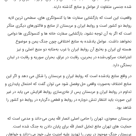
شده جنسی متفاوت از عوامل و منابع گذشته دارند.
واقعیت این است که بازگشایی سفارت ها یا کنسولگری های، سطحی ترین لایه
روابط دو کشور است و روابط ایران و عربستان از منابع و فاکتورهای دیگری متأثر
است که اگر به آن توجه نشود، بازگشایی سفارت خانه ها و کنسولگری ها دوامی
نخواهد داشت. عوامل یادشده به منابع اختلافی چون جنگ یمن و موضوع
هسته ای ایران و به‌تبع آن روابط ایران با غرب به‌مثابه دو منبع اصلی و نیز
اعتراضات سرکوب‌شده در بحرین، رقابت در عراق، بحران سوریه و رقابت در لبنان
بستگی دارد.
در واقع منابع یادشده است که روابط ایران و عربستان را شکل می دهد و اگر این
منابع اختلاف به‌صورت واقعی حل-وفصل شود می توان گفت که احتمال پایداری و
تداوم در روابط ایران و عربستان پس از عادی‌سازی روابط افزایش می یابد در غیر
این صورت باید انتظار تنش دوباره در روابط و قطعی دگرباره در روابط دو کشور را
شاهد بود.
عربستان سعودی، تهران را حامی اصلی انصار الله یمن می-داند و مدعی است که
حمایت های تهران مانع تمایل انصار الله برای پایان دادن به جنگ شده است.
عربستان جنگ موجود در یمن را تهدید علیه امنیت ملی خود می¬داند و خواهان