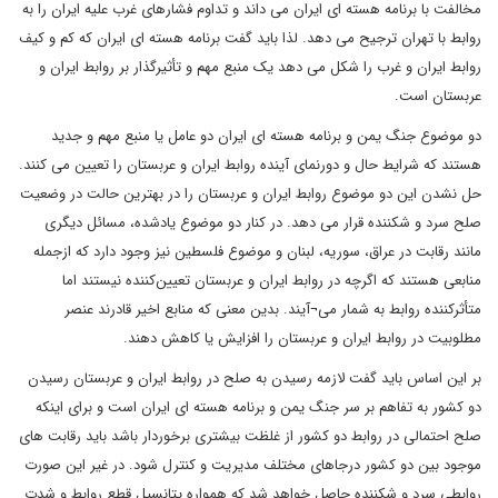
مخالفت با برنامه هسته ای ایران می داند و تداوم فشارهای غرب علیه ایران را به
روابط با تهران ترجیح می دهد. لذا باید گفت برنامه هسته ای ایران که کم و کیف
روابط ایران و غرب را شکل می دهد یک منبع مهم و تأثیرگذار بر روابط ایران و
عربستان است.
دو موضوع جنگ یمن و برنامه هسته ای ایران دو عامل یا منبع مهم و جدید
هستند که شرایط حال و دورنمای آینده روابط ایران و عربستان را تعیین می کنند.
حل نشدن این دو موضوع روابط ایران و عربستان را در بهترین حالت در وضعیت
صلح سرد و شکننده قرار می دهد. در کنار دو موضوع یادشده، مسائل دیگری
مانند رقابت در عراق، سوریه، لبنان و موضوع فلسطین نیز وجود دارد که ازجمله
منابعی هستند که اگرچه در روابط ایران و عربستان تعیین‌کننده نیستند اما
متأثرکننده روابط به شمار می¬آیند. بدین معنی که منابع اخیر قادرند عنصر
مطلوبیت در روابط ایران و عربستان را افزایش یا کاهش دهند.
بر این اساس باید گفت لازمه رسیدن به صلح در روابط ایران و عربستان رسیدن
دو کشور به تفاهم بر سر جنگ یمن و برنامه هسته ای ایران است و برای اینکه
صلح احتمالی در روابط دو کشور از غلظت بیشتری برخوردار باشد باید رقابت های
موجود بین دو کشور درجاهای مختلف مدیریت و کنترل شود. در غیر این صورت
روابطی سرد و شکننده حاصل خواهد شد که همواره پتانسیل قطع روابط و شدت