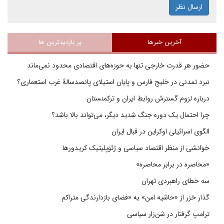
ارسال نظر
آخرین خبرها
پر بازدیدترین ها
حضور هر قدرت خارجی تنها به حوزه‌های اقتصادی محدود نمی‌ماند
نبرد تمدنی در خلیج فارس و پایان استیلای پانصدسالۀ غرب استعماری؟
درباره لزوم گسترش روابط ایران و ترکمنستان
چرا احتمال یک دوره جنگ شدید دیگر، می‌تواند بالا باشد؟
الگوی اسرائیلی اوکراین در قبال ایران
خوانشی از منظر اقتصاد سیاسی و ژئوپلیتیک کریدورها
«محاصره در برابر محاصره»
سه خطای راهبردی تهران
گذار خزر از «حاشیه امن» به «فضای بازدارندگی متراکم
ترامپ گرفتار در شن‌زار سیاسی