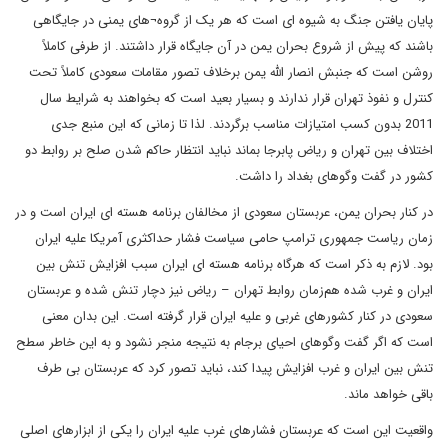
پایان یافتن جنگ به شیوه ای است که هر یک از گروه¬های یمنی در جایگاهی
باشند که پیش از شروع بحران یمن در آن جایگاه قرار داشتند. از طرفی کاملاً
روشن است که جنبش انصار الله یمن برخلاف تصور مقامات سعودی کاملاً تحت
کنترل و نفوذ تهران قرار ندارند و بسیار بعید است که بخواهند به شرایط سال
2011 بدون کسب امتیازات مناسب برگردند. لذا تا زمانی که این منبع جدی
اختلاف بین تهران و ریاض پابرجا بماند نباید انتظار حاکم شدن صلح بر روابط دو
کشور در گفت وگوهای بغداد را داشت.
در کنار بحران یمن، عربستان سعودی از مخالفان برنامه هسته ای ایران است و در
زمان ریاست جمهوری ترامپ حامی سیاست فشار حداکثری آمریکا علیه ایران
بود. لازم به ذکر است که هرگاه برنامه هسته ای ایران سبب افزایش تنش بین
ایران و غرب شده هم‌زمان روابط تهران – ریاض نیز دچار تنش شده و عربستان
سعودی در کنار کشورهای غربی و علیه ایران قرار گرفته است. این بدان معنی
است که اگر گفت وگوهای احیای برجام به نتیجه منجر نشود و به این خاطر سطح
تنش بین ایران و غرب افزایش پیدا کند، نباید تصور کرد که عربستان بی طرف
باقی خواهد ماند.
واقعیت این است که عربستان فشارهای غرب علیه ایران را یکی از ابزارهای اصلی