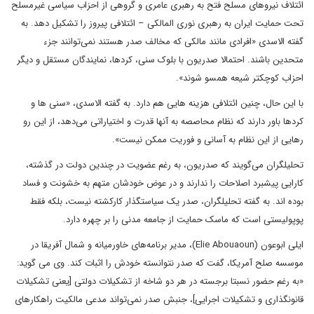
ائتلاف نیروهای مسلح فتح به رهبری عامری و گروهی از احزاب سیاسی غیرمسلح
تحت حمایت ایران به رهبری نوری المالکی – ائتلافی پیروز را تشکیل دهد. به
گفته الاسدی «افرادی مانند مالکی که مخالف صدر هستند نمی‌توانند جزء
متحدین باشند. احتمالا صدریون با بلوک سنی، کردها، نمایندگان مستقل و دیگر
احزاب کوچکتر شیعه همسو شوند».
با این حال، چنین ائتلافی هزینه ‌هایی هم دارد. به گفته الاسدی، «سنی ‌ها و
کردها باور دارند که نظام محاصصه به آنها قدرت و اختیاراتی می‌دهد، از این رو
رهایی از این نظام به ‌آسانی و فوریت ممکن نیست».
تحلیلگران می‌گویند که صدریون، به رغم عضویت در چندین دولت در گذشته،
کارایی پیشبرد اصلاحات را ندارند و در عوض خودشان متهم به خشونت و فساد
بوده اند. به گفته تحلیلگران، صدر یک سیاستگذار کارکشته نیست، بلکه فقط
پوپولیستی است که ماسک حمایت از جامعه مدنی را بر چهره دارد.
ایلی ابوعون (Elie Abouaoun)، مدیر برنامه‌های خاورمیانه و شمال آفریقا در
موسسه صلح آمریکا، گفت که صدر نتوانسته خودش را اثبات کند. وی می گوید:
«به رغم حضور نسبتا برجسته در هر دو شاخه از تشکیلات دولتی [یعنی تشکیلات
قانونگذاری و تشکیلات اجرایی]، جنبش صدر نمی‌تواند مدعی مالکیت راهکارهای