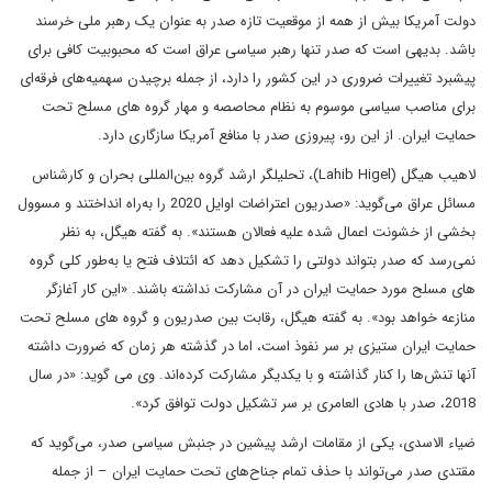
دولت آمریکا بیش از همه از موقعیت تازه‌ صدر به عنوان یک رهبر ملی خرسند
باشد. بدیهی است که صدر تنها رهبر سیاسی عراق است که محبوبیت کافی برای
پیشبرد تغییرات ضروری در این کشور را دارد، از جمله برچیدن سهمیه‌های فرقه‌ای
برای مناصب سیاسی موسوم به نظام محاصصه و مهار گروه های مسلح تحت
حمایت ایران. از این رو، پیروزی صدر با منافع آمریکا سازگاری دارد.
لاهیب هیگل (Lahib Higel)، تحلیلگر ارشد گروه بین‌المللی بحران و کارشناس
مسائل عراق می‌گوید: «صدریون اعتراضات اوایل 2020 را به‌راه انداختند و مسوول
بخشی از خشونت اعمال شده علیه فعالان هستند». به گفته هیگل، به نظر
نمی‌رسد که صدر بتواند دولتی را تشکیل دهد که ائتلاف فتح یا به‌طور کلی گروه
های مسلح مورد حمایت ایران در آن مشارکت نداشته باشند. «این کار آغازگر
منازعه خواهد بود». به گفته هیگل، رقابت بین صدریون و گروه های مسلح تحت
حمایت ایران ستیزی بر سر نفوذ است، اما در گذشته هر زمان که ضرورت داشته
آنها تنش‌ها را کنار گذاشته و با یکدیگر مشارکت کرده‌اند. وی می گوید: «در سال
2018، صدر با هادی العامری بر سر تشکیل دولت توافق کرد».
ضیاء الاسدی، یکی از مقامات ارشد پیشین در جنبش سیاسی صدر، می‌گوید که
مقتدی صدر می‌تواند با حذف تمام جناح‌های تحت حمایت ایران – از جمله