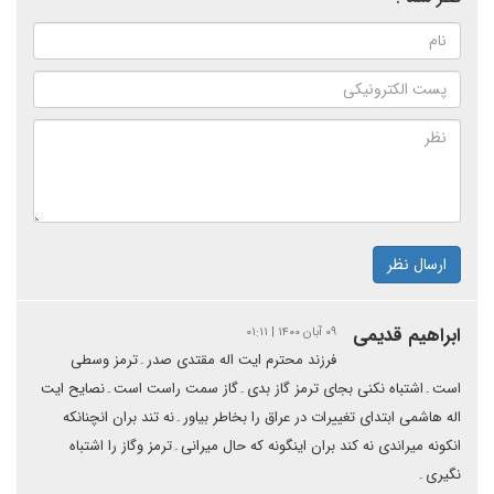
ارسال نظر
ابراهیم قدیمی
۰۹ آبان ۱۴۰۰ | ۰۱:۱۱
فرزند محترم ایت اله مقتدی صدر۔ترمز وسطی
است۔اشتباه نکنی بجای ترمز گاز بدی۔گاز سمت راست است۔نصایح ایت
اله هاشمی ابتدای تغییرات در عراق را بخاطر بیاور۔نه تند بران انچنانکه
انکونه میراندی نه کند بران اینگونه که حال میرانی۔ترمز وگاز را اشتباه
نگیری۔