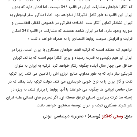
که آنکارا خواهان مشارکت ایران در قالب 3+3 نیست، اما اذعان دارد که بدون
ایران این قالب به طور کامل تاثیرگذار نخواهد بود. اما، آمادگی سفر اردوغان به
تهران نشانگر تمایل آنکاراست. اختلاف نظراتی در خصوص قفقاز، افغانستان و
سوریه وجود دارد، اما در ایران شاهد هستند که مشارکت در قالب 3+3 امکان
قرابت و افزایش سرعت روابط اقتصادی را به همراه خواهد داشت.»
ابراهیم اف معتقد است که ترکیه قطعا خواهان همکاری با ایران است، زیرا در
ایران ابراهیم رئیسی به قدرت رسیده و برای آنکارا مهم است که بداند، تهران
حداقل طی چهار سال آینده چگونه رفتار خواهد کرد. ترکیه به ایران به عنوان
شریکی نیاز دارد که به طور مداوم، منابع انرژی اش را تامین می کند، زیرا ترکیه
نفت و گاز ایران را به نرخ خوبی خریداری می کند. دولت ترکیه باید بداند که در
حال حاضر، ایرانی ها چگونه می خواهند با آنها روابط را برقرار کنند، به ویژه در
زمینه مذاکرات پیرامون احیای توافق هسته ای. اگر تحریم های اعمالی علیه ایران
لغو شوند همکاری ترکیه و ایران توسعه بیشتری خواهد یافت.
منبع:
وستی کافکازا
(روسیه) / تحریریه دیپلماسی ایرانی