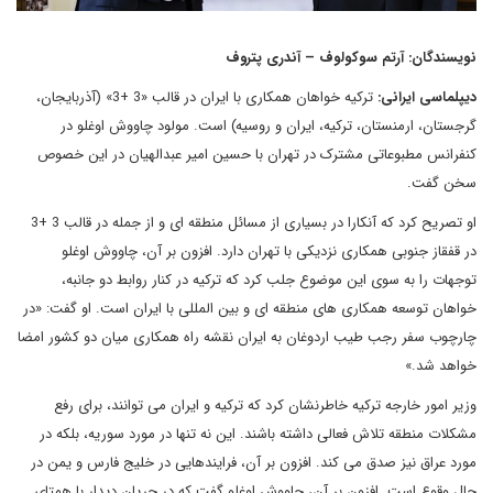
نویسندگان: آرتم سوکولوف – آندری پتروف
دیپلماسی ایرانی:
ترکیه خواهان همکاری با ایران در قالب «3 +3» (آذربایجان،
گرجستان، ارمنستان، ترکیه، ایران و روسیه) است. مولود چاووش اوغلو در
کنفرانس مطبوعاتی مشترک در تهران با حسین امیر عبدالهیان در این خصوص
سخن گفت.
او تصریح کرد که آنکارا در بسیاری از مسائل منطقه ای و از جمله در قالب 3 +3
در قفقاز جنوبی همکاری نزدیکی با تهران دارد. افزون بر آن، چاووش اوغلو
توجهات را به سوی این موضوع جلب کرد که ترکیه در کنار روابط دو جانبه،
خواهان توسعه همکاری های منطقه ای و بین المللی با ایران است. او گفت: «در
چارچوب سفر رجب طیب اردوغان به ایران نقشه راه همکاری میان دو کشور امضا
خواهد شد.»
وزیر امور خارجه ترکیه خاطرنشان کرد که ترکیه و ایران می توانند، برای رفع
مشکلات منطقه تلاش فعالی داشته باشند. این نه تنها در مورد سوریه، بلکه در
مورد عراق نیز صدق می کند. افزون بر آن، فرایندهایی در خلیج فارس و یمن در
حال وقوع است. افزون بر آن، چاووش اوغلو گفت که در جریان دیدار با همتای