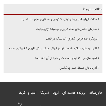
مطالب مرتبط
مثلث ایران-آذربایجان-ترکیه شکوفایی همکاری های منطقه ای
سازمان کشورهای ترک در پرتو واقعیات ژئوپلیتیک
رویکرد ضدایرانی شورای آتلانتیک در قفقاز
آقای اردوغان بدانید قدمت نوروز ایرانی فراتر از کل تاریخ کشورتان است
اکو، سازمانی که ایران ساخت و خود از آن غافل شد
آذربایجان منتظر سفر پزشکیان
خاورمیانه
پرونده هسته ای
اروپا
آمریکا
آسیا و آفریقا