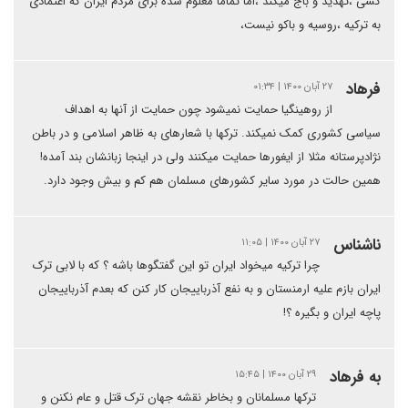
کشی ،تهدید و باج میکند ،اما تماما معلوم شده برای مردم ایران که اعتمادی
به ترکیه ،روسیه و باکو نیست،
فرهاد
۲۷ آبان ۱۴۰۰ | ۰۱:۳۴
از روهینگیا حمایت نمیشود چون حمایت از آنها به اهداف
سیاسی کشوری کمک نمیکند. ترکها با شعارهای به ظاهر اسلامی و در باطن
نژادپرستانه مثلا از ایغورها حمایت میکنند ولی در اینجا زبانشان بند آمده!
همین حالت در مورد سایر کشورهای مسلمان هم کم و بیش وجود دارد.
ناشناس
۲۷ آبان ۱۴۰۰ | ۱۱:۰۵
چرا ترکیه میخواد ایران تو این گفتگوها باشه ؟ که با لابی ترک
ایران بازم علیه ارمنستان و به نفع آذرباییجان کار کنن که بعدم آذرباییجان
پاچه ایران و بگیره ؟!
به فرهاد
۲۹ آبان ۱۴۰۰ | ۱۵:۴۵
ترکها مسلمانان و بخاطر نقشه جهان ترک قتل و عام نکنن و