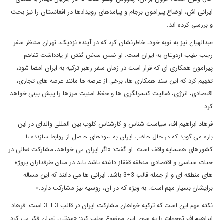
ایرانی اش، اوضاع پیرامون برجام و پیامدهای رویدادها در افغانستان را نیز بحث
و بررسی کرده اند.
عبدالهیان نیز به نوبه خود، خاطرنشان کرد که در آینده نزدیک، تهران منتظر سفر
رجب طیب اردوغان به ایران است. او ضمن سخن گفتن از یادداشت تفاهم
پیرامون همکاری ای که قرار است در زمان سفر رهبر ترکیه به ایران امضا شود،
تفهیم کرد که این سند همکاری ها، برخی از عرصه ها مانند عرصه های تجاری،
اقتصادی، انرژی، فعالیت کنسولگری ها و حفظ امنیت مرزها را پیش بینی خواهد
کرد.
فرهاد ابراهیم اف، سیاست شناس و کارشناس کلوب بین المللی والدای در این
باره می گوید که در حال حاضر، ایران به سودهای حاصل از روابط سازنده با
کشورهای همسایه واقف است. او گفت: «اگر ایران می خواهد، مشارکت فعالی در
حیات سیاسی و اقتصادی منطقه قفقاز داشته باشد باید در میان طرفداران پروژه
های منطقه ای و از جمله قالب 3+3 باشد. ایرانی ها می دانند که این مساله
برایشان بسیار مهم است. به ویژه که در آن، روسیه نیز مشارکت دارد.»
نکته مهم این است که ترکیه خواهان مشارکت ایران در قالب 3 + 3 است. فرهاد
ابراهیم اف توجهات را به سوی این موضوع جلب کرد: «مدتی، تهران فکر می کرد