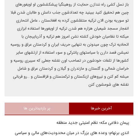
باز نسل کشی راه نندازن حمایت از روهینگیا پیشکششون او اویغورهای
چین هم تحقیق کنید ببینید چه تعدادشون جذب داعش و طالبان شدن قبلا
تو سوریه بودن الان ترکیه منتقلشون کرده به افغانستان ، عامل انتحاری
انفجار مسجد شیعیان هزاره هم شدن ترکیه از اویغورها استفاده ابزاری
میکنه تا نظامیان خودش کشته نشن امروز هم ترکیه و آذرباییجان با
اتحادیه ترک چون میدونن به تنهایی حریف ایران و کردستان عراق و روسیه
نمیشن قصد دارن با سیاستهای پانترکی و سوء استفاده از ارتشهای سایر
کشورها از تلفات خودشون در تصاحب اون نقشه جعلی که سیبری روسیه و
خراسان شمالی و گلستان و مازندران و گیلان و کردستان عراق و شامل
میشه کم کنن و نیروهای ازبکستان و ترکمنستان و قزاقستان و ..رو قربانی
نقشه های شومشون کنن
آخرین خبرها
پر بازدیدترین ها
پیمان دفاعی مکه؛ نظم امنیتی جدید منطقه
اندی برنهام؛ وعده های بزرگ در میان محدودیت‌های مالی و سیاسی