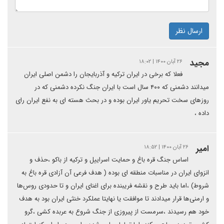
ارسال نظر
مجید
۲۶ آبان ۱۴۰۰ | ۱۸:۰۲
فعلا که برخی در ایران ترکیه و آذربایجان را دشمن اصلی ایران
میدانند دشمنی که ۴۰۰ سال است با ایران جنگ نکرده دشمنی که در
روزهای سخت تحریم یاور ایران بوده و در بحث هسته ای به نفع ایران رای
داده ،
امیر
۲۶ آبان ۱۴۰۰ | ۱۸:۵۲
اساس جنگ قره باغ و حمایت اسراییل و ترکیه از باکو ،حذف و
انزوای ایران در مناسبات منطقه ای بوده ( هدف فرعی آن آزادی قره باغ به
شروط) ،اما باید طرح و نقشه فریبنده برای اغنای ایران و تا حدودی روس‌ها
و ارمنی‌ها قرار میدادند تا موافقت یا نهایتا عملکرد خنثی ایران بود به هدف
خود هم رسیدند ،سرمست از پیروزی از جنگ شروع به عربده کشی ،گرو