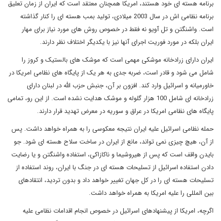
برنامه هسته ای خود هستند، امریکا همچنان معتقد است که ایران از زمان تعلیق
برنامه نظامی اش در سال 2003 میلادی، تولید بمب هسته ای را کنار گذاشته
است. واشنگتن و تل آویو نه فقط در خصوص روش های مورد نیاز برای مهار
ایران بلکه در مورد فوریت اجرای آنها نیز با یکدیگر اختلاف نظر دارند.
ایران دارای زرادخانه موشکی مهمی است که موشک های بالستیک و کروز را
شامل می شود و قادر است، ضربه جدی به هر یک از پایگاه های نظامی امریکا در
خاورمیانه و اسرائیل وارد کند. افزون بر آن، جنبش حزب الله در لبنان دارای
زرادخانه ای شامل 100 هزار گلوله و موشک هدایت نشده است. از این رو، تمامی
پایگاه های نظامی امریکا در عراق و سوریه در معرض تهدید قرار دارند.
حمله نظامی اسرائیل علیه ایران نتیجه معکوسی را به همراه خواهد داشت. پس
از آن، هیچ چیزی نمی تواند، مانع از ایران در ساخت سلاح هسته ای شود. جو
بایدن واقف است که پس از هیروشیما و ناکازاکی، استفاده واشنگتن و یا رضایت
دادن استفاده اسرائیل از تسلیحات هسته ای در جنگ با ایران، روند استفاده از
تسلیحات هسته ای را در کل جهان تغییر خواهد داد و بدون تردید، انتقادهای
بین المللی را علیه امریکا به همراه خواهد داشت.
اگرچه، امریکا از پیشنهادهای اسرائیل در خصوص انجام اقدامات نظامی علیه