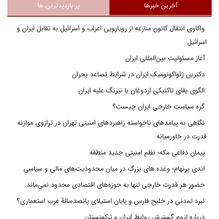
آخرین خبرها
پر بازدیدترین ها
واکاوی انتقال کانون منازعه از رویارویی اعراب و اسرائیل به تقابل ایران و
اسرائیل
آغاز مسئولیت بین‌المللی ایران
دکترین ژئواکونومیک ایران در شرایط تصاعد بحران
الگوی بقای تاکتیکی اردوغان با نیرنگ علیه ایران
گره سیاست خارجی ایران چیست؟
نگاهی به پیامدهای ناخواسته راهبردهای امنیتی تهران در ترازوی موازنه
قدرت در خاورمیانه
پیمان دفاعی مکه؛ نظم امنیتی جدید منطقه
اندی برنهام؛ وعده های بزرگ در میان محدودیت‌های مالی و سیاسی
حضور هر قدرت خارجی تنها به حوزه‌های اقتصادی محدود نمی‌ماند
نبرد تمدنی در خلیج فارس و پایان استیلای پانصدسالۀ غرب استعماری؟
درباره لزوم گسترش روابط ایران و ترکمنستان