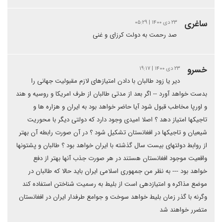
ساغری
۲۳ دی ۱۴۰۰ | ۰۵:۲۹
صد رحمت به دولت کرزای و غنی
خسرو
۲۳ دی ۱۴۰۰ | ۱۹:۱۷
دیر یا زود طالبان با دادن امتیازهای لازم مقبولیت جهانی را
بدست خواهد آورد -- اگر بعد از مدتی طالبان از طرف امریکا و روسیه و هند
و اورپا مخاطب قبول شود آیا حاضر خواهد بود به ایران و هزاره ها و
تاجیکها امتیاز دهد ؟ اصلا امیدی وجود دارد که دولتی دیگر با محوریت
شیعیان و تاجیکها در افغانستان تشکیل شود ؟ در آن صورت رابطه آن بهتر
از روابط دولتهای بیست سال گذشته با ایران خواهد بود ؟ طالبان و پشتونها
واقعیت موجود افغانستان هستند در هر صورت جذب آنها بهتر از دفع
خواهد بود --- به نظر من جمهوری اسلامی ایران باید حالا که طالبان در
موضع مذاکره و امتیازدهی است از بلیط به رسمیت شناختن استفاده کند
وگرنه با گذر زمان بلیط خواهد سوخت و جوامع طرفدار ایران در افغانستان
متضرر خواهند شد