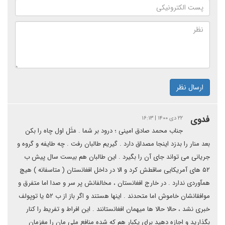
ارسال نظر
فدوی
۲۲ دی ۱۴۰۰ | ۱۶:۱۳
جناب محمد صادق امینی ؛ درود بر شما . مَثَل اول چاه را بکن
بعد منار را بدزد اینجا مصداق دارد . گیریم طالبان رفت . چه طایفه و گروه و
جریانی می تواند جای آن را بگیرد . این طالبان هم بیست سال پیش ب
۵۲ های آمریکایی ساقطش کرد و الا در داخل افغانستان ( متاسفانه ) هیچ
همآوردی ندارد . در خارج افغانستان ، مخالفانش پر سر و صدا اما متفرق و
موافقانشان خاموش اما متحدند . اینها هستند و اگر باز از ب ۵۲ یا توپولف
خبری نشد ، حالا حالا ها میهمان افغانستانند . این افراط و تفریط را کنار
بگذارید و اجازه دهید برای یکبار هم که شده منافع ملی مان را مغزمان