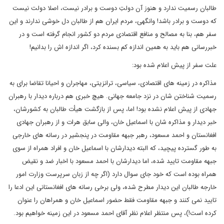
طالبان رسمیت ندارد و هنوز آن دولتِ دوست و برادر نیست، اصلا دولت نیست
که دوست و برادر باشد! وانگهی، مردم ایران هم از طالبان دل خوشی ندارند و این
سفر هم، بنا به مصالح و منافع اقتصادی مردم دو کشور انجام گرفته است و در
خبررسانی هم باید به همین اندازه کم بسنده کرد، اگر اندازه اش را بدانیم!
علت سفر از پیش اعلام شده بود:
مذاکره در زمینه های اقتصادی، سیاسی، ترانزیتی، مهاجران و احیانا تقاضا برای به
رسمیت شناختن شان در نزد جامعه جهانی. هیچ خبری هم درباره دیدار با رهبران
جهادی از پیش اعلام نشده بود! اما، پس از بازگشت هیأت طالبان به کشورشان،
خبر دیدار و مذاکره شان با اسماعیل خان، والی سابق هرات و از رهبران جهادی
افغانستان و احمد مسعود، رهبر جبهه مقاومت در پنجشیر در رسانه های خارجی
به طور گسترده پیچید، که البته دیدارشان با اسماعیل خان و افراد همراه از سوی
جبهه مقاومت تایید شده، اما دیدارشان با احمد مسعود با اخبار ضد و نقیض
همراه بوده است که خود جای سوال دارد (اگر چه از زبان سرپرست وزارت امور
خارجه طالبان این دیدار مطرح شده، ولی برخی رسانه های افغانستانی این ادعا را
تایید نمی کنند و جبهه مقاومت فقط حضور اسماعیل خان و همراهان را عنوان
کرده است!)، پس منتظر اعلام نظر آقای احمد مسعود در این زمینه خواهیم بود.