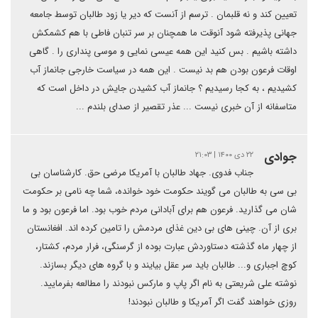
تعیین کند و نه قلبمان . ترسم از آنست که دیر یا زود طالبان توسط جامعه
جهانی پذیرفته شود آنوقت ما همچنان بر سر تنبان فاطی با هم کشمکش
داشته باشیم ‌. بس کنید این همه عیسی نمایی و موسی پنداری را . گاهی
اوقات فرعون بودن هم بد نیست . این همه در سیاست خارجی جانماز آب
کشیدیم ، به کجا رسیدیم ؟ جانماز آب کشیدن جایش در داخل است که
متاسفانه از آن خبری نیست ... عذر تقصیر از صدای بلندم ...
جوادی
۲۲ دی ۱۴۰۰ | ۲۱:۰۳
جناب فدوی. جهاد طالبان با آمریکا مرضی حق. کارشناسان بی
بی سی به طالبان می گویند حکومت خود خوانده، شما چه نامی بر حکومت
شان می گذارید. فرعون هم برای آبادانی مردم خوب بود. اما فرعون بود و ما
بری از آن. چینی های بی دین غذای مردمش را تامین کرده اند. افغانستان
از چهار ماه گذشته دستاوردش عبارت بوده از گرسنگی، فرار مردم، کشتار،
کوچ اجباری و... طالبان باید سر عقل بیایند و با گروه های دیگر بسازند.
نوشته علی شریعتی به نام اگر پاپ و مارکس نبودند را مطالعه بفرمایید.
روزی خواهند گفت اگر آمریکا و طالبان نبودند!