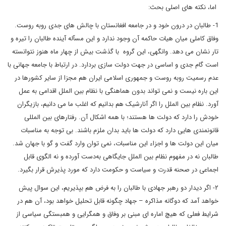
اما، نکته های اصلی بحث:
1- طالبان در درون خود و در جامعه افغانستان با چالش های جدی روبه روست.
وفاق کاملی میان هیات حاکمه آن وجود ندارد و این مسآله آینده طالبان را تیره و
تار نشان می دهد. وانگهی، این گروه با گذشت بیش از چهار ماه هنوز نتوانسته
است گام جدی و اساسی در جهت دولت سازی بردارد. در ارتباط با جامعه جهانی با
عدم رسمیت روبه روست و جمهوری اسلامی ایران هم مجزا از سایر کشورها در
این باره نیست و نمی تواند بدون هماهنگی با نظام بین الملل اقدامی به عمل
آورد. نظام بین الملل را اگر آنارشیک هم بدانیم که اغلب ما می دانیم، بازیگران
خودش را دارد که دولت ها هستند؛ با همه اشکال آن. رفتارهای بین المللی
قانونمندی هایی دارد که دولت ها باید بدان ملزم باشند. بی توجه به مناسبات
میان این دولت ها و اجزاء این مناسبات، نمی توان وارد گفت و گو با جهان شد.
طالبان نه در مفهوم نظام بین الملل جایگاهی به‌دست آورده و نه الگوی قابل
اجماعی در صحنه قدرت و سیاست و حکومت دارد که مورد پذیرش قرار بگیرد.
۲- اگر دیدار دو رهبر جهادی با طالبان را به فرض هم بپذیریم، این سوال پیش
خواهد آمد که دوگانه مذاکره – جهاد چگونه قابل تحلیل خواهد بود، آن هم در
شرایط فعلی که هیچ اماره ای مبنی بر وفاق و همگرایی و همبستگی سیاسی از