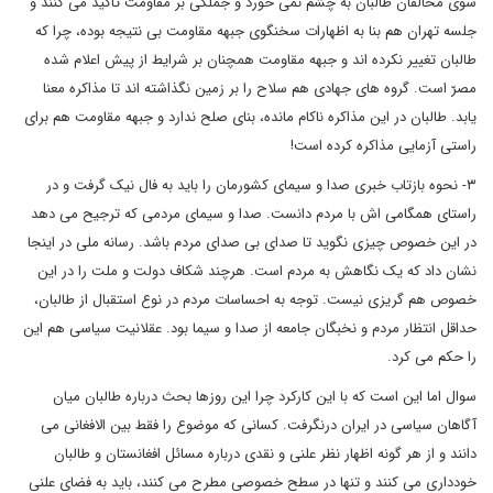
سوی مخالفان طالبان به چشم نمی خورد و جملگی بر مقاومت تاکید می کنند و
جلسه تهران هم بنا به اظهارات سخنگوی جبهه مقاومت بی نتیجه بوده، چرا که
طالبان تغییر نکرده اند و جبهه مقاومت همچنان بر شرایط از پیش اعلام شده
مصرّ است. گروه های جهادی هم سلاح را بر زمین نگذاشته اند تا مذاکره معنا
یابد. طالبان در این مذاکره ناکام مانده، بنای صلح ندارد و جبهه مقاومت هم برای
راستی آزمایی مذاکره کرده است!
۳- نحوه بازتاب خبری صدا و سیمای کشورمان را باید به فال نیک گرفت و در
راستای همگامی اش با مردم دانست. صدا و سیمای مردمی که ترجیح می دهد
در این خصوص چیزی نگوید تا صدای بی صدای مردم باشد. رسانه ملی در اینجا
نشان داد که یک نگاهش به مردم است. هرچند شکاف دولت و ملت را در این
خصوص هم گریزی نیست. توجه به احساسات مردم در نوع استقبال از طالبان،
حداقل انتظار مردم و نخبگان جامعه از صدا و سیما بود. عقلانیت سیاسی هم این
را حکم می کرد.
سوال اما این است که با این کارکرد چرا این روزها بحث درباره طالبان میان
آگاهان سیاسی در ایران درنگرفت. کسانی که موضوع را فقط بین الافغانی می
دانند و از هر گونه اظهار نظر علنی و نقدی درباره مسائل افغانستان و طالبان
خودداری می کنند و تنها در سطح خصوصی مطرح می کنند، باید به فضای علنی