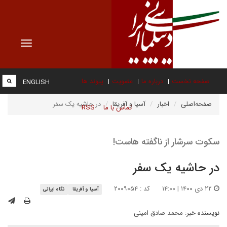
Toggle
vigation
صفحه نخست
درباره ما
عضویت
پیوند ها
ENGLISH
صفحه‌اصلی
اخبار
آسیا و آفریقا
در حاشیه یک سفر
تماس با ما
RSS
سکوت سرشار از ناگفته هاست!
در حاشیه یک سفر
۲۲ دی ۱۴۰۰ | ۱۴:۰۰
کد : ۲۰۰۹۰۵۴
آسیا و آفریقا
نگاه ایرانی
نویسنده خبر:
محمد صادق امینی